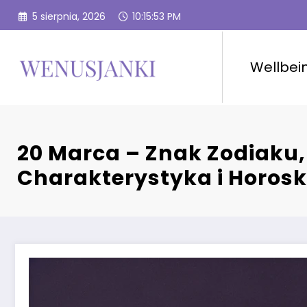
Przejdź
5 sierpnia, 2026
10:15:54 PM
do
treści
Wellbei
20 Marca – Znak Zodiaku,
Charakterystyka i Horos