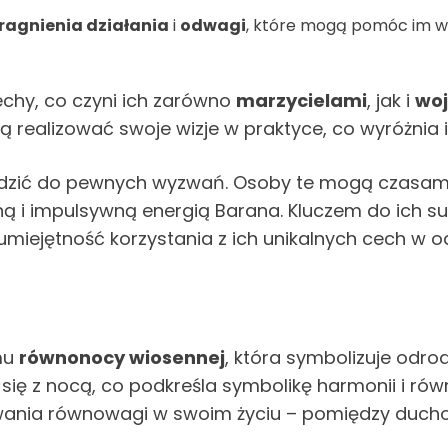
ragnienia działania
i
odwagi
, które mogą pomóc im w r
chy, co czyni ich zarówno
marzycielami
, jak i
wo
ią realizować swoje wizje w praktyce, co wyróżnia 
adzić do pewnych wyzwań. Osoby te mogą czasa
ną i impulsywną energią Barana. Kluczem do ich su
umiejętność korzystania z ich unikalnych cech w
emu
równonocy wiosennej
, która symbolizuje odr
je się z nocą, co podkreśla symbolikę harmonii i 
ywania równowagi w swoim życiu – pomiędzy duch