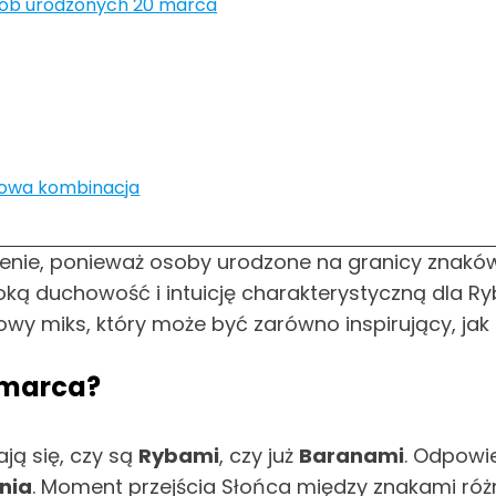
sób urodzonych 20 marca
kowa kombinacja
enie, ponieważ osoby urodzone na granicy znakó
boką duchowość i intuicję charakterystyczną dla Ry
wy miks, który może być zarówno inspirujący, jak
0 marca?
ą się, czy są
Rybami
, czy już
Baranami
. Odpowie
nia
. Moment przejścia Słońca między znakami róż