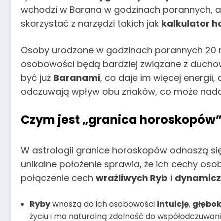
wchodzi w Barana w godzinach porannych, a c
skorzystać z narzędzi takich jak
kalkulator h
Osoby urodzone w godzinach porannych 20 
osobowości będą bardziej związane z duchowoś
być już
Baranami
, co daje im więcej energii
odczuwają wpływ obu znaków, co może nada
Czym jest „granica horoskopów”
W astrologii granice horoskopów odnoszą się
unikalne położenie sprawia, że ich cechy o
połączenie cech
wrażliwych Ryb
i
dynamicz
Ryby
wnoszą do ich osobowości
intuicję
,
głębo
życiu i ma naturalną zdolność do współodczuwani