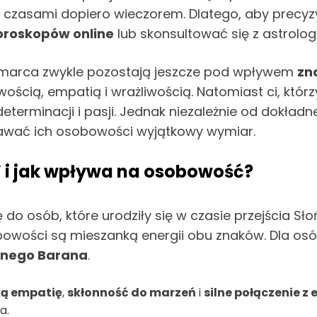
zasami dopiero wieczorem. Dlatego, aby precyzyjn
oroskopów online
lub skonsultować się z astrolog
marca zwykle pozostają jeszcze pod wpływem
zn
cią, empatią i wrażliwością. Natomiast ci, którzy
, determinacji i pasji. Jednak niezależnie od dokł
wać ich osobowości wyjątkowy wymiar.
 i jak wpływa na osobowość?
 do osób, które urodziły się w czasie przejścia 
sobowości są mieszanką energii obu znaków. Dla o
nego Barana
.
ką empatię
,
skłonność do marzeń
i
silne połączenie z
a.