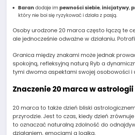
Baran
dodaje im
pewności siebie
,
inicjatywy
,
p
który nie boi się ryzykować i działa z pasją.
Osoby urodzone 20 marca często łączą te ce
ale jednocześnie odważne w działaniu. Potraf
Granica między znakami może jednak prow
spokojną, refleksyjną naturą Ryb a dynamicz
tymi dwoma aspektami swojej osobowości i 
Znaczenie 20 marca w astrologii
20 marca to także dzień bliski astrologiczn
przyrodzie. Jest to czas, kiedy dzień zrównu
to oznaczać naturalną zdolność do odnajd
działaniem, emocjami a logiką.