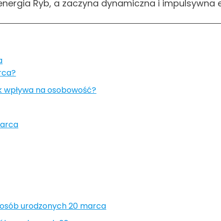
 energia Ryb, a zaczyna dynamiczna i impulsywna 
a
arca?
jak wpływa na osobowość?
marca
i osób urodzonych 20 marca