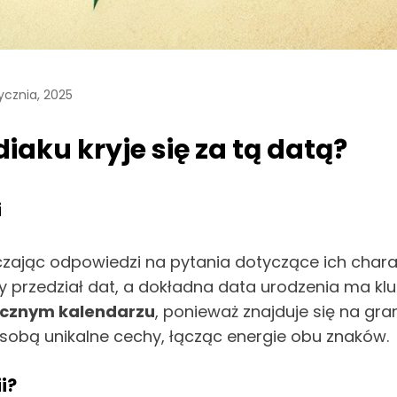
ycznia, 2025
diaku kryje się za tą datą?
i
czając odpowiedzi na pytania dotyczące ich charak
przedział dat, a dokładna data urodzenia ma klu
gicznym kalendarzu
, ponieważ znajduje się na gr
sobą unikalne cechy, łącząc energie obu znaków.
i?