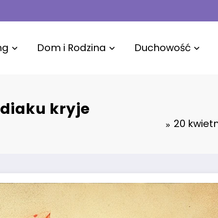
ng
Dom i Rodzina
Duchowość
odiaku kryje
20 kwietn