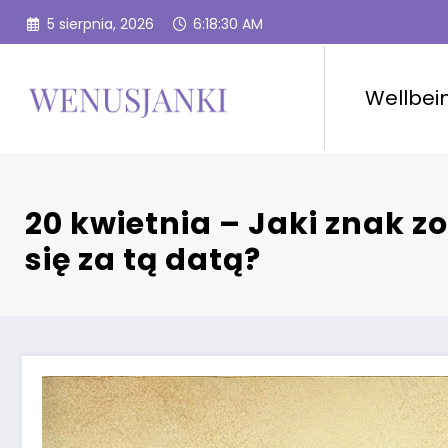
Przejdź
5 sierpnia, 2026
6:18:32 AM
do
treści
Wellbei
20 kwietnia – Jaki znak z
się za tą datą?