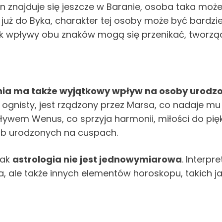
in znajduje się jeszcze w Baranie, osoba taka moż
ę już do Byka, charakter tej osoby może być bardz
ak wpływy obu znaków mogą się przenikać, tworząc
nia ma także wyjątkowy wpływ na osoby urodzo
 ognisty, jest rządzony przez Marsa, co nadaje mu o
ywem Wenus, co sprzyja harmonii, miłości do pięk
ób urodzonych na cuspach.
jak
astrologia nie jest jednowymiarowa
. Interp
, ale także innych elementów horoskopu, takich j