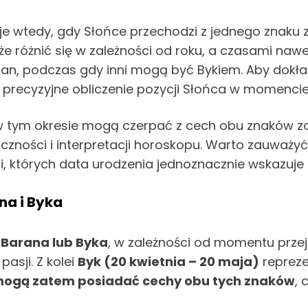
je wtedy, gdy Słońce przechodzi z jednego znaku 
oże różnić się w zależności od roku, a czasami naw
ran, podczas gdy inni mogą być Bykiem. Aby dokład
 precyzyjne obliczenie pozycji Słońca w momencie
w tym okresie mogą czerpać z cech obu znaków z
iczności i interpretacji horoskopu. Warto zauważ
ci, których data urodzenia jednoznacznie wskazuje 
na i Byka
 Barana lub Byka
, w zależności od momentu prze
pasji. Z kolei
Byk (20 kwietnia – 20 maja)
repreze
mogą zatem posiadać cechy obu tych znaków
, 