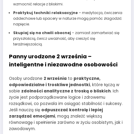
wzmocnić relacje z bliskimi.
Praktykuj techniki relaksacyjne
– medytacja, ćwiczenia
oddechowe lub spacery w naturze mogą pomóc złagodzić
napięcie.
Skupiaj się na chwili obecnej
– zamiast zamartwiać się
przyszłością, ćwicz uważność, aby cieszyć się
teraźniejszością.
Panny urodzone 2 września –
inteligentne i niezawodne osobowości
Osoby urodzone
2 września
to
praktyczne,
odpowiedzialne i troskliwe jednostki
, które łączą w
sobie
zdolności analityczne z troską o bliskich
. Ich
życie jest podporządkowane logice i zdrowemu
rozsądkowi, co pozwala im osiągać stabilność i sukcesy.
Jeśli nauczą się
odpuszczać kontrolę i lepiej
zarządzać emocjami
, mogą znaleźć większą
równowagę i spełnienie zarówno w życiu osobistym, jak i
zawodowym.