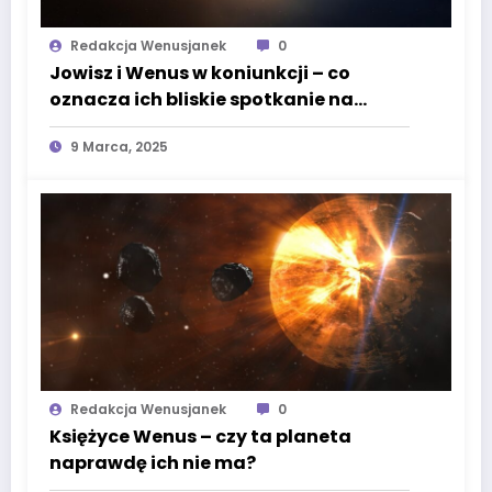
Redakcja Wenusjanek
0
Jowisz i Wenus w koniunkcji – co
oznacza ich bliskie spotkanie na
niebie?
9 Marca, 2025
Redakcja Wenusjanek
0
Księżyce Wenus – czy ta planeta
naprawdę ich nie ma?