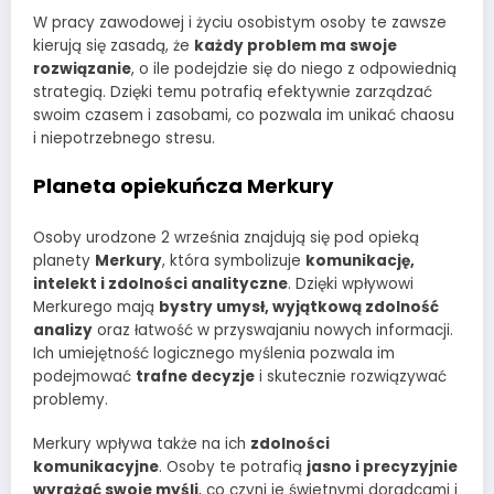
W pracy zawodowej i życiu osobistym osoby te zawsze
kierują się zasadą, że
każdy problem ma swoje
rozwiązanie
, o ile podejdzie się do niego z odpowiednią
strategią. Dzięki temu potrafią efektywnie zarządzać
swoim czasem i zasobami, co pozwala im unikać chaosu
i niepotrzebnego stresu.
Planeta opiekuńcza Merkury
Osoby urodzone 2 września znajdują się pod opieką
planety
Merkury
, która symbolizuje
komunikację,
intelekt i zdolności analityczne
. Dzięki wpływowi
Merkurego mają
bystry umysł, wyjątkową zdolność
analizy
oraz łatwość w przyswajaniu nowych informacji.
Ich umiejętność logicznego myślenia pozwala im
podejmować
trafne decyzje
i skutecznie rozwiązywać
problemy.
Merkury wpływa także na ich
zdolności
komunikacyjne
. Osoby te potrafią
jasno i precyzyjnie
wyrażać swoje myśli
, co czyni je świetnymi doradcami i