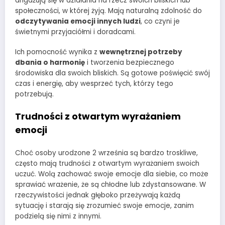
angażują się w działania na rzecz swoich bliskich lub
społeczności, w której żyją. Mają naturalną zdolność do
odczytywania emocji innych ludzi
, co czyni je
świetnymi przyjaciółmi i doradcami.
Ich pomocność wynika z
wewnętrznej potrzeby
dbania o harmonię
i tworzenia bezpiecznego
środowiska dla swoich bliskich. Są gotowe poświęcić swój
czas i energię, aby wesprzeć tych, którzy tego
potrzebują.
Trudności z otwartym wyrażaniem
emocji
Choć osoby urodzone 2 września są bardzo troskliwe,
często mają trudności z otwartym wyrażaniem swoich
uczuć. Wolą zachować swoje emocje dla siebie, co może
sprawiać wrażenie, że są chłodne lub zdystansowane. W
rzeczywistości jednak głęboko przeżywają każdą
sytuację i starają się zrozumieć swoje emocje, zanim
podzielą się nimi z innymi.