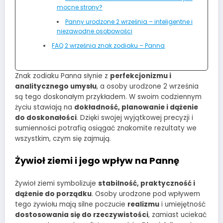
mocne strony?
Panny urodzone 2 września – inteligentne i
niezawodne osobowości
FAQ 2 września znak zodiaku – Panna
Znak zodiaku Panna słynie z
perfekcjonizmu i
analitycznego umysłu
, a osoby urodzone 2 września
są tego doskonałym przykładem. W swoim codziennym
życiu stawiają na
dokładność, planowanie i dążenie
do doskonałości
. Dzięki swojej wyjątkowej precyzji i
sumienności potrafią osiągać znakomite rezultaty we
wszystkim, czym się zajmują.
Żywioł ziemi i jego wpływ na Pannę
Żywioł ziemi symbolizuje
stabilność, praktyczność i
dążenie do porządku
. Osoby urodzone pod wpływem
tego żywiołu mają silne poczucie
realizmu
i umiejętność
dostosowania się do rzeczywistości
, zamiast uciekać