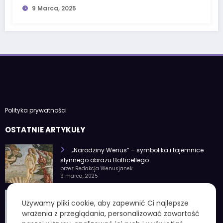
9 Marca, 2025
Polityka prywatności
OSTATNIE ARTYKUŁY
„Narodziny Wenus” – symbolika i tajemnice
słynnego obrazu Botticellego
przez Redakcja Wenusjanek
9 marca, 2025
1 czerwca znak zodiaku – Charakterystyka i
Używamy pliki cookie, aby zapewnić Ci najlepsze
cechy osobowości
wrażenia z przeglądania, personalizować zawartość
przez Redakcja Wenusjanek
4 lutego, 2025