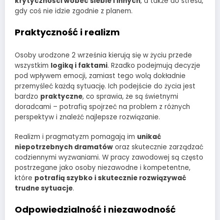
krytyczności wobec siebie i innych
, a także do stresu,
gdy coś nie idzie zgodnie z planem.
Praktyczność i realizm
Osoby urodzone 2 września kierują się w życiu przede
wszystkim
logiką i faktami
. Rzadko podejmują decyzje
pod wpływem emocji, zamiast tego wolą dokładnie
przemyśleć każdą sytuację. Ich podejście do życia jest
bardzo
praktyczne
, co sprawia, że są świetnymi
doradcami – potrafią spojrzeć na problem z różnych
perspektyw i znaleźć najlepsze rozwiązanie.
Realizm i pragmatyzm pomagają im
unikać
niepotrzebnych dramatów
oraz skutecznie zarządzać
codziennymi wyzwaniami. W pracy zawodowej są często
postrzegane jako osoby niezawodne i kompetentne,
które
potrafią szybko i skutecznie rozwiązywać
trudne sytuacje
.
Odpowiedzialność i niezawodność