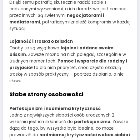
Dzięki temu potrafią skutecznie radzić sobie z
codziennymi wyzwaniami, a ich doradztwo jest cenione
przez innych. Są świetnymi
negocjatorami i
mediatorami
, potrafiącymi znaleźć kompromis w każdej
sytuacji.
Lojalność i troska o bliskich
Osoby te są wyjątkowo
lojalne i oddane swoim
bliskim
. Zawsze można na nich polegać, szczególnie w
trudnych momentach.
Pomoc i wsparcie dla rodziny i
przyjaciół
to dla nich priorytet, choć często okazują
troskę w sposób praktyczny – poprzez działania, a nie
słowa.
Słabe strony osobowości
Perfekcjonizm i nadmierna krytyczność
Jedną z największych słabości osób urodzonych 2
września jest ich skłonność do
perfekcjonizmu
. Zawsze
dążą do tego, by wszystko było idealne, co może
prowadzić do
nadmiernej krytyczności wobec siebie i