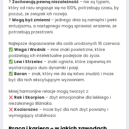
?
Zachowują pewną niezależność
– nie są typem,
który od razu angażuje się na 100%, potrzebują czasu, by
poczuć, że związek ich rozwija.
?
Mogą być zmienni
– jednego dnia są namiętni i pełni
entuzjazmu, a następnego mogą sprawiać wrażenie, że
potrzebują przestrzeni.
Najlepsze dopasowanie dla osób urodzonych 16 czerwca:
Waga i Wodnik
– inne znaki powietrzne, które
podzielają ich intelektualne podejście do życia.
Lew i Strzelec
– znaki ogniste, które zapewnią im
wystarczająco dużo dynamiki i pasji.
Baran
– znak, który nie da się łatwo znudzić i może
być dla nich ekscytującym wyzwaniem.
Mniej harmonijne relacje mogą tworzyć z:
Rak i Skorpion
– zbyt emocjonalne dla lekkiego i
niezależnego Bliźniaka.
Koziorożec
– może być dla nich zbyt poważny i
wymagający stabilności.
Praca i kariera – w jakich zawodach