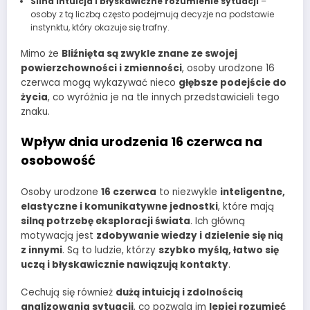
Silna intuicja i błyskawiczne rozumienie sytuacji
–
osoby z tą liczbą często podejmują decyzje na podstawie
instynktu, który okazuje się trafny.
Mimo że
Bliźnięta są zwykle znane ze swojej
powierzchowności i zmienności
, osoby urodzone 16
czerwca mogą wykazywać nieco
głębsze podejście do
życia
, co wyróżnia je na tle innych przedstawicieli tego
znaku.
Wpływ dnia urodzenia 16 czerwca na
osobowość
Osoby urodzone
16 czerwca
to niezwykle
inteligentne,
elastyczne i komunikatywne jednostki
, które mają
silną potrzebę eksploracji świata
. Ich główną
motywacją jest
zdobywanie wiedzy i dzielenie się nią
z innymi
. Są to ludzie, którzy
szybko myślą, łatwo się
uczą i błyskawicznie nawiązują kontakty
.
Cechują się również
dużą intuicją i zdolnością
analizowania sytuacji
, co pozwala im
lepiej rozumieć