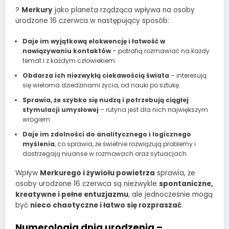
?
Merkury
jako planeta rządząca wpływa na osoby
urodzone 16 czerwca w następujący sposób:
Daje im wyjątkową elokwencję i łatwość w
nawiązywaniu kontaktów
– potrafią rozmawiać na każdy
temat i z każdym człowiekiem.
Obdarza ich niezwykłą ciekawością świata
– interesują
się wieloma dziedzinami życia, od nauki po sztukę.
Sprawia, że szybko się nudzą i potrzebują ciągłej
stymulacji umysłowej
– rutyna jest dla nich największym
wrogiem.
Daje im zdolności do analitycznego i logicznego
myślenia
, co sprawia, że świetnie rozwiązują problemy i
dostrzegają niuanse w rozmowach oraz sytuacjach.
Wpływ
Merkurego i żywiołu powietrza
sprawia, że
osoby urodzone 16 czerwca są niezwykle
spontaniczne,
kreatywne i pełne entuzjazmu
, ale jednocześnie mogą
być
nieco chaotyczne i łatwo się rozpraszać
.
Numerologia dnia urodzenia –