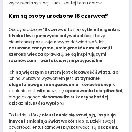
wyczuwania sytuacji i ludzi, zaufaj temu darowi.
Kim są osoby urodzone 16 czerwca?
Osoby urodzone
16 czerwca
to niezwykle
inteligentni,
błyskotliwi i pełni życia indywidualiści
, którzy
nieustannie poszukują nowych doświadczeń. Ich
naturalna charyzma, umiejętność komunikacji i
szeroka wiedza
sprawiają, że
są inspirującymi
rozmówcami i wartościowymi przyjaciółmi
.
Ich
największym atutem jest ciekawość świata
, ale
ich największym wyzwaniem jest
utrzymanie
długofalowego zaangażowania i konsekwencji
w
działaniach. Jeśli nauczą się
opanowania i cierpliwości
,
mogą osiągnąć
niesamowite sukcesy w każdej
dziedzinie, którą wybiorą
.
To ludzie, którzy
nieustannie się rozwijają, inspirują
innych i zmieniają świat wokół siebie
. Dzięki swojej
otwartości, entuzjazmowi i błyskotliwości są
osobami,