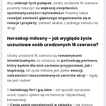
Aby
uniknąć tych pułapek
, osoby urodzone 16 czerwca
powinny nauczyć się
większej cierpliwości,
systematyczności i wytrwałości
. Powinny także
rozwijać zdolność głębszego angażowania się w
relacje i projekty
, zamiast skakać z jednego tematu na
drugi.
Horoskop miłosny – jak wygląda życie
uczuciowe osób urodzonych 16 czerwca?
Osoby urodzone 16 czerwca są
romantykami
intelektualnymi
, co oznacza, że
potrzebują partnera,
który będzie dla nich zarówno przyjacielem, jak i
inspiracją
. Ich życie miłosne jest pełne
emocji,
ciekawości i nieoczekiwanych zwrotów akcji
– nigdy
nie jest nudne!
?
Uwielbiają flirt i grę słów
– ich sposób wyrażania
uczuć często opiera się na humorze i błyskotliwej
konwersacji.
?
Cenią sobie niezależność w związku
– nie znoszą