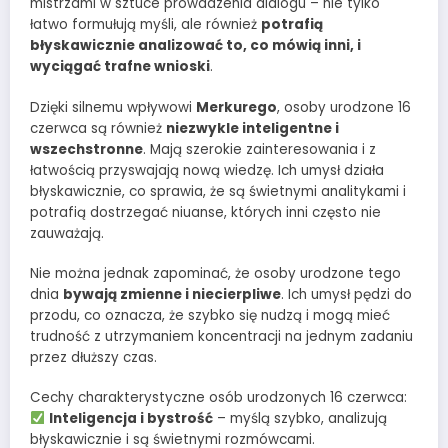
mistrzami w sztuce prowadzenia dialogu – nie tylko
łatwo formułują myśli, ale również
potrafią
błyskawicznie analizować to, co mówią inni, i
wyciągać trafne wnioski
.
Dzięki silnemu wpływowi
Merkurego
, osoby urodzone 16
czerwca są również
niezwykle inteligentne i
wszechstronne
. Mają szerokie zainteresowania i z
łatwością przyswajają nową wiedzę. Ich umysł działa
błyskawicznie, co sprawia, że są świetnymi analitykami i
potrafią dostrzegać niuanse, których inni często nie
zauważają.
Nie można jednak zapominać, że osoby urodzone tego
dnia
bywają zmienne i niecierpliwe
. Ich umysł pędzi do
przodu, co oznacza, że szybko się nudzą i mogą mieć
trudność z utrzymaniem koncentracji na jednym zadaniu
przez dłuższy czas.
Cechy charakterystyczne osób urodzonych 16 czerwca:
Inteligencja i bystrość
– myślą szybko, analizują
błyskawicznie i są świetnymi rozmówcami.