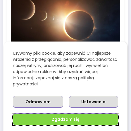
Używamy pliki cookie, aby zapewnić Ci najlepsze
Redakcja Wenusjanek
0
wrażenia z przeglądania, personalizować zawartość
Jowisz i Wenus w koniunkcji – co
naszej witryny, analizować jej ruch i wyświetlać
oznacza ich bliskie spotkanie na
odpowiednie reklamy. Aby uzyskać więcej
niebie?
informacji, zapoznaj się z naszą polityką
prywatności.
9 Marca, 2025
Odmawiam
Ustawienia
Zgadzam się