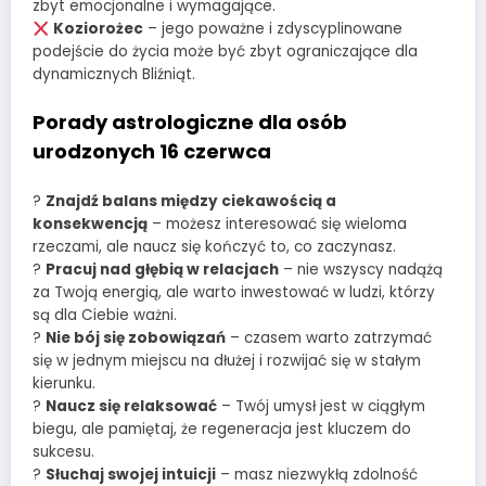
zbyt emocjonalne i wymagające.
Koziorożec
– jego poważne i zdyscyplinowane
podejście do życia może być zbyt ograniczające dla
dynamicznych Bliźniąt.
Porady astrologiczne dla osób
urodzonych 16 czerwca
?
Znajdź balans między ciekawością a
konsekwencją
– możesz interesować się wieloma
rzeczami, ale naucz się kończyć to, co zaczynasz.
?
Pracuj nad głębią w relacjach
– nie wszyscy nadążą
za Twoją energią, ale warto inwestować w ludzi, którzy
są dla Ciebie ważni.
?
Nie bój się zobowiązań
– czasem warto zatrzymać
się w jednym miejscu na dłużej i rozwijać się w stałym
kierunku.
?
Naucz się relaksować
– Twój umysł jest w ciągłym
biegu, ale pamiętaj, że regeneracja jest kluczem do
sukcesu.
?
Słuchaj swojej intuicji
– masz niezwykłą zdolność