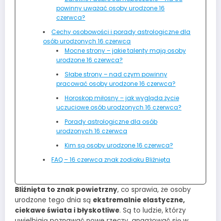
powinny uważać osoby urodzone 16
czerwca?
Cechy osobowości i porady astrologiczne dla
osób urodzonych 16 czerwca
Mocne strony – jakie talenty mają osoby
urodzone 16 czerwca?
Słabe strony – nad czym powinny
pracować osoby urodzone 16 czerwca?
Horoskop miłosny – jak wygląda życie
uczuciowe osób urodzonych 16 czerwca?
Porady astrologiczne dla osób
urodzonych 16 czerwca
Kim są osoby urodzone 16 czerwca?
FAQ – 16 czerwca znak zodiaku Bliźnięta
Bliźnięta to znak powietrzny
, co sprawia, że osoby
urodzone tego dnia są
ekstremalnie elastyczne,
ciekawe świata i błyskotliwe
. Są to ludzie, którzy
uwielbiają poznawać nowe rzeczy, angażować się w