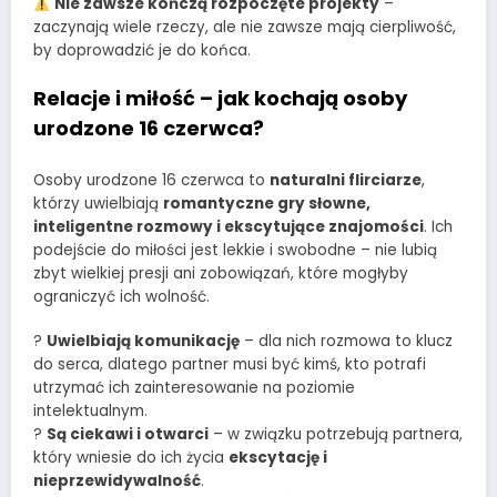
Nie zawsze kończą rozpoczęte projekty
–
zaczynają wiele rzeczy, ale nie zawsze mają cierpliwość,
by doprowadzić je do końca.
Relacje i miłość – jak kochają osoby
urodzone 16 czerwca?
Osoby urodzone 16 czerwca to
naturalni flirciarze
,
którzy uwielbiają
romantyczne gry słowne,
inteligentne rozmowy i ekscytujące znajomości
. Ich
podejście do miłości jest lekkie i swobodne – nie lubią
zbyt wielkiej presji ani zobowiązań, które mogłyby
ograniczyć ich wolność.
?
Uwielbiają komunikację
– dla nich rozmowa to klucz
do serca, dlatego partner musi być kimś, kto potrafi
utrzymać ich zainteresowanie na poziomie
intelektualnym.
?
Są ciekawi i otwarci
– w związku potrzebują partnera,
który wniesie do ich życia
ekscytację i
nieprzewidywalność
.