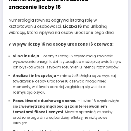
znaczenie liczby 16
Numerologia również odgrywa istotną rolę w
kształtowaniu osobowości.
Liczba 16
ma unikalną
wibrację, która wpływa na osoby urodzone tego dnia.
?
Wpływ liczby 16 na osoby urodzone 16 czerwca:
Silna intuicja
– osoby z liczbą 16 często mają zdolność
wyczuwania energii ludzi i sytuacji, co może przejawiać się w
ich błyskotliwości i szybkim rozumieniu intencji rozmówców.
Analiza i introspekcja
– mimo że Bliźnięta są zazwyczaj
towarzyskie, osoby urodzone 16 czerwca mogą mieć
momenty, w których bardziej zagłębiają się w siebie i
rozmyślają o życiu.
Poszukiwanie duchowego sensu
– liczba 16 często wiąże
się z
wewnętrzną mądrością i zainteresowaniem
tematami filozoficznymi
. Może to sprawiać, że osoby
urodzone tego dnia są bardziej refleksyjne niż typowe
Bliźnięta.