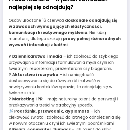
najlepiej się odnajdują?
Osoby urodzone 16 czerwca
doskonale odnajdują się
w zawodach wymagających elastyczności,
komunikacji i kreatywnego myślenia
. Nie lubią
monotonii, dlatego szukają
pracy pełnej różnorodnych
wyzwań i interakcji z ludźmi
.
?
Dziennikarstwo i media
– ich zdolność do szybkiego
przyswajania informacji i formułowania myśli czyni ich
świetnymi reporterami, prezenterami czy blogerami.
?
Aktorstwo i rozrywka
– ich umiejętność
dostosowywania się do różnych ról i łatwość w
nawiązywaniu kontaktów sprawia, że odnajdują się w
świecie sztuki.
?
Marketing i PR
– mają naturalny talent do perswazji i
przekazywania treści w atrakcyjny sposób.
Podróżnik, przewodnik, dyplomata
– ich
ciekawość świata i zdolność do łatwego odnalezienia się
w nowym otoczeniu czyni ich świetnymi podróżnikami.
?
Pisarz, copywriter, tłumacz
– ich talent do słów