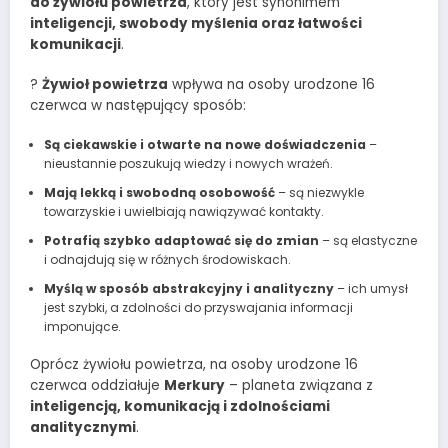
do żywiołu powietrza
, który jest synonimem
inteligencji, swobody myślenia oraz łatwości
komunikacji
.
?️
Żywioł powietrza
wpływa na osoby urodzone 16
czerwca w następujący sposób:
Są ciekawskie i otwarte na nowe doświadczenia
–
nieustannie poszukują wiedzy i nowych wrażeń.
Mają lekką i swobodną osobowość
– są niezwykle
towarzyskie i uwielbiają nawiązywać kontakty.
Potrafią szybko adaptować się do zmian
– są elastyczne
i odnajdują się w różnych środowiskach.
Myślą w sposób abstrakcyjny i analityczny
– ich umysł
jest szybki, a zdolności do przyswajania informacji
imponujące.
Oprócz żywiołu powietrza, na osoby urodzone 16
czerwca oddziałuje
Merkury
– planeta związana z
inteligencją, komunikacją i zdolnościami
analitycznymi
.