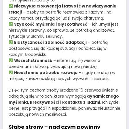
Ich największe zalety to:
Niezwykła elokwencja i łatwość w nawiązywaniu
relacji
– osoby te potrafią rozmawiać z każdym i na
każdy temat, przyciągając ludzi swoją charyzmą.
Szybkość myślenia i błyskotliwość
– ich umysł jest
niezwykle sprawny, co sprawia, że potrafią analizować
sytuacje w ułamku sekundy.
Elastyczność i zdolność adaptacji
– potrafią
dostosować się do każdej sytuacji i odnaleźć się w
każdym środowisku.
Wszechstronność
– interesują się wieloma
dziedzinami i łatwo przyswajają nową wiedzę.
Nieustanna potrzeba rozwoju
– nigdy nie stoją w
miejscu, zawsze szukają nowych wyzwań i inspiracji.
Dzięki tym cechom osoby urodzone 16 czerwca świetnie
odnajdują się w rolach, które wymagają
dynamicznego
myślenia, kreatywności i kontaktu z ludźmi
. Ich życie
pełne jest przygód i niespodzianek, ponieważ nieustannie
poszukują nowych możliwości.
Słabe strony – nad czym powinny