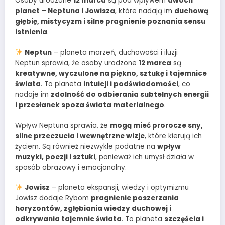
Osoby urodzone
12 marca
są pod wpływem
dwóch
planet – Neptuna i Jowisza
, które nadają im
duchową
głębię, mistycyzm i silne pragnienie poznania sensu
istnienia
.
Neptun
– planeta marzeń, duchowości i iluzji
Neptun sprawia, że osoby urodzone
12 marca
są
kreatywne, wyczulone na piękno, sztukę i tajemnice
świata
. To planeta
intuicji i podświadomości
, co
nadaje im
zdolność do odbierania subtelnych energii
i przesłanek spoza świata materialnego
.
Wpływ Neptuna sprawia, że
mogą mieć prorocze sny,
silne przeczucia i wewnętrzne wizje
, które kierują ich
życiem. Są również niezwykle podatne na
wpływ
muzyki, poezji i sztuki
, ponieważ ich umysł działa w
sposób obrazowy i emocjonalny.
Jowisz
– planeta ekspansji, wiedzy i optymizmu
Jowisz dodaje Rybom
pragnienie poszerzania
horyzontów, zgłębiania wiedzy duchowej i
odkrywania tajemnic świata
. To planeta
szczęścia i