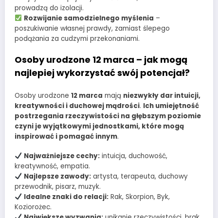
prowadzą do izolacji.
Rozwijanie samodzielnego myślenia
–
poszukiwanie własnej prawdy, zamiast ślepego
podążania za cudzymi przekonaniami.
Osoby urodzone 12 marca – jak mogą
najlepiej wykorzystać swój potencjał?
Osoby urodzone
12 marca
mają
niezwykły dar intuicji,
kreatywności i duchowej mądrości
.
Ich umiejętność
postrzegania rzeczywistości na głębszym poziomie
czyni je wyjątkowymi jednostkami, które mogą
inspirować i pomagać innym
.
Najważniejsze cechy:
intuicja, duchowość,
kreatywność, empatia.
Najlepsze zawody:
artysta, terapeuta, duchowy
przewodnik, pisarz, muzyk.
Idealne znaki do relacji:
Rak, Skorpion, Byk,
Koziorożec.
Największe wyzwania:
unikanie rzeczywistości, brak