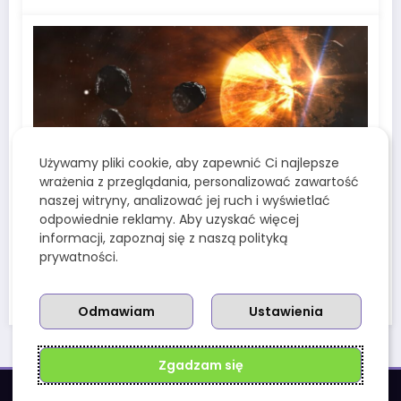
Używamy pliki cookie, aby zapewnić Ci najlepsze
wrażenia z przeglądania, personalizować zawartość
naszej witryny, analizować jej ruch i wyświetlać
Redakcja Wenusjanek
0
odpowiednie reklamy. Aby uzyskać więcej
Księżyce Wenus – czy ta planeta
informacji, zapoznaj się z naszą polityką
naprawdę ich nie ma?
prywatności.
9 Marca, 2025
Odmawiam
Ustawienia
Zgadzam się