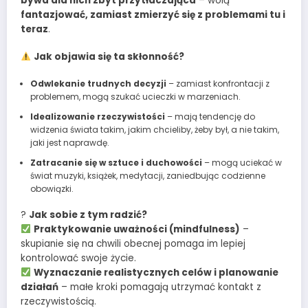
bywa dla nich zbyt przytłaczająca
– wolą
fantazjować, zamiast zmierzyć się z problemami tu i
teraz
.
Jak objawia się ta skłonność?
Odwlekanie trudnych decyzji
– zamiast konfrontacji z
problemem, mogą szukać ucieczki w marzeniach.
Idealizowanie rzeczywistości
– mają tendencję do
widzenia świata takim, jakim chcieliby, żeby był, a nie takim,
jaki jest naprawdę.
Zatracanie się w sztuce i duchowości
– mogą uciekać w
świat muzyki, książek, medytacji, zaniedbując codzienne
obowiązki.
?
Jak sobie z tym radzić?
Praktykowanie uważności (mindfulness)
–
skupianie się na chwili obecnej pomaga im lepiej
kontrolować swoje życie.
Wyznaczanie realistycznych celów i planowanie
działań
– małe kroki pomagają utrzymać kontakt z
rzeczywistością.