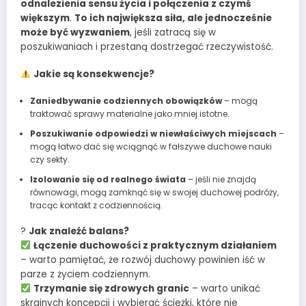
odnalezienia sensu życia i połączenia z czymś
większym
.
To ich największa siła, ale jednocześnie
może być wyzwaniem
, jeśli zatracą się w
poszukiwaniach i przestaną dostrzegać rzeczywistość.
Jakie są konsekwencje?
Zaniedbywanie codziennych obowiązków
– mogą
traktować sprawy materialne jako mniej istotne.
Poszukiwanie odpowiedzi w niewłaściwych miejscach
–
mogą łatwo dać się wciągnąć w fałszywe duchowe nauki
czy sekty.
Izolowanie się od realnego świata
– jeśli nie znajdą
równowagi, mogą zamknąć się w swojej duchowej podróży,
tracąc kontakt z codziennością.
?
Jak znaleźć balans?
Łączenie duchowości z praktycznym działaniem
– warto pamiętać, że rozwój duchowy powinien iść w
parze z życiem codziennym.
Trzymanie się zdrowych granic
– warto unikać
skrajnych koncepcji i wybierać ścieżki, które nie