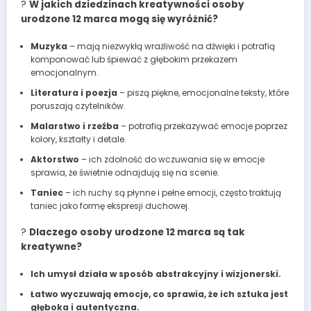
?
W jakich dziedzinach kreatywności osoby
urodzone 12 marca mogą się wyróżnić?
Muzyka
– mają niezwykłą wrażliwość na dźwięki i potrafią
komponować lub śpiewać z głębokim przekazem
emocjonalnym.
Literatura i poezja
– piszą piękne, emocjonalne teksty, które
poruszają czytelników.
Malarstwo i rzeźba
– potrafią przekazywać emocje poprzez
kolory, kształty i detale.
Aktorstwo
– ich zdolność do wczuwania się w emocje
sprawia, że świetnie odnajdują się na scenie.
Taniec
– ich ruchy są płynne i pełne emocji, często traktują
taniec jako formę ekspresji duchowej.
?
Dlaczego osoby urodzone 12 marca są tak
kreatywne?
Ich umysł działa w sposób abstrakcyjny i wizjonerski.
Łatwo wyczuwają emocje, co sprawia, że ich sztuka jest
głęboka i autentyczna.