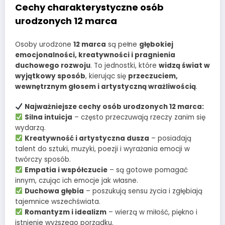
Cechy charakterystyczne osób
urodzonych 12 marca
Osoby urodzone
12 marca
są pełne
głębokiej
emocjonalności, kreatywności i pragnienia
duchowego rozwoju
. To jednostki, które
widzą świat w
wyjątkowy sposób
, kierując się
przeczuciem,
wewnętrznym głosem i artystyczną wrażliwością
.
Najważniejsze cechy osób urodzonych 12 marca:
Silna intuicja
– często przeczuwają rzeczy zanim się
wydarzą.
Kreatywność i artystyczna dusza
– posiadają
talent do sztuki, muzyki, poezji i wyrażania emocji w
twórczy sposób.
Empatia i współczucie
– są gotowe pomagać
innym, czując ich emocje jak własne.
Duchowa głębia
– poszukują sensu życia i zgłębiają
tajemnice wszechświata.
Romantyzm i idealizm
– wierzą w miłość, piękno i
istnienie wyższego porządku.