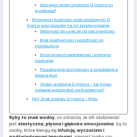
Dlaczego osoby urodzone 12 marca są
wyjątkowe?
Wyzwania i trudności osób urodzonych 12
marca oraz sposoby na ich przezwyciężenie
Skłonność do ucieczki od rzeczywistości
Brak asertywności i podatność na
manipulację
Emocjonalna niestabilność i wahania
nastrojów
Poszukiwanie duchowości a zagubienie w
świecie iluzji
Osoby urodzone 12 marca – jak mogą
najlepiej wykorzystać swój potencjał?
FAQ: Znak zodiaku 12 marca – Ryby
Ryby to znak wodny
, co oznacza, że ich osobowość
jest
elastyczna, płynna i głęboko emocjonalna
. Są to
osoby, które kierują się
intuicją, wyczuciem i
podświadomymi impulsami
, zamiast logiką czy