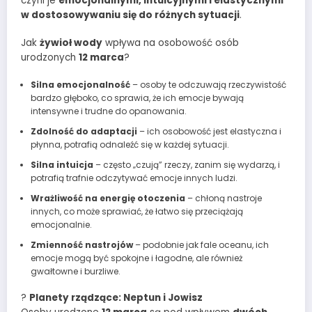
czyni je
emocjonalnymi, intuicyjnymi i elastycznymi
w dostosowywaniu się do różnych sytuacji
.
Jak
żywioł wody
wpływa na osobowość osób
urodzonych
12 marca
?
Silna emocjonalność
– osoby te odczuwają rzeczywistość
bardzo głęboko, co sprawia, że ich emocje bywają
intensywne i trudne do opanowania.
Zdolność do adaptacji
– ich osobowość jest elastyczna i
płynna, potrafią odnaleźć się w każdej sytuacji.
Silna intuicja
– często „czują” rzeczy, zanim się wydarzą, i
potrafią trafnie odczytywać emocje innych ludzi.
Wrażliwość na energię otoczenia
– chłoną nastroje
innych, co może sprawiać, że łatwo się przeciążają
emocjonalnie.
Zmienność nastrojów
– podobnie jak fale oceanu, ich
emocje mogą być spokojne i łagodne, ale również
gwałtowne i burzliwe.
?
Planety rządzące: Neptun i Jowisz