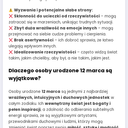
Wyzwania i potencjalne słabe strony:
Skłonność do ucieczki od rzeczywistości
– mogą
zatracać się w marzeniach, unikając trudnych sytuacji.
Zbyt duża wrażliwość na emocje innych
– mogą
przejmować na siebie cudze problemy i cierpienia.
Brak asertywności
– ich dobroć sprawia, że łatwo
ulegają wpływom innych.
Idealizowanie rzeczywistości
– często widzą świat
takim, jakim chcieliby, aby był, a nie takim, jakim jest.
Dlaczego osoby urodzone 12 marca są
wyjątkowe?
Osoby urodzone
12 marca
są jednymi z najbardziej
wrażliwych, intuicyjnych i duchowych jednostek
w
całym zodiaku. Ich
wewnętrzny świat jest bogaty i
pełen inspiracji
, a zdolność do odbierania subtelnych
energii sprawia, że są wyjątkowymi artystami,
przewodnikami duchowymi i ludźmi, którzy mogą
zmieniać świat poprzez swoją
miłość, sztukę i mądrość
.