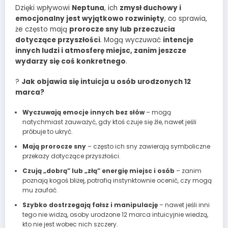
Dzięki wpływowi
Neptuna
, ich
zmysł duchowy i
emocjonalny jest wyjątkowo rozwinięty
, co sprawia,
że często mają
prorocze sny lub przeczucia
dotyczące przyszłości
. Mogą wyczuwać
intencje
innych ludzi i atmosferę miejsc, zanim jeszcze
wydarzy się coś konkretnego
.
?
Jak objawia się intuicja u osób urodzonych 12
marca?
Wyczuwają emocje innych bez słów
– mogą
natychmiast zauważyć, gdy ktoś czuje się źle, nawet jeśli
próbuje to ukryć.
Mają prorocze sny
– często ich sny zawierają symboliczne
przekazy dotyczące przyszłości.
Czują „dobrą” lub „złą” energię miejsc i osób
– zanim
poznają kogoś bliżej, potrafią instynktownie ocenić, czy mogą
mu zaufać.
Szybko dostrzegają fałsz i manipulację
– nawet jeśli inni
tego nie widzą, osoby urodzone 12 marca intuicyjnie wiedzą,
kto nie jest wobec nich szczery.