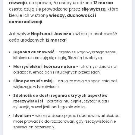
rozwoju
, co sprawia, że osoby urodzone
12 marca
często czują się prowadzone przez
siłę wyższą
, która
kieruje ich w stronę
wiedzy, duchowości i
samorealizacji
.
Jak wpływ
Neptuna i Jowisza
kształtuje osobowość
osób urodzonych
12 marca
?
Głęboka duchowość
– często szukają wyższego sensu
istnienia, interesują się religią, filozofią i ezoteryką.
Marzycielska i twórcza natura
– ich umysł działa na
obrazach, emocjach i intuicyjnych przekazach.
Silne poczucie misji
– czują, że mają do spełnienia coś
większego w tym świecie.
Zdolność do dostrzegania ukrytych aspektów
rzeczywistości
– potrafią intuicyjnie „czytać” ludzi i
sytuacje, nawet jeśli inni tego nie widzą.
Idealizm
– wierzą w dobro, piękno i duchowe wartości, co
może prowadzić do rozczarowań, gdy rzeczywistość nie
spełnia ich oczekiwań.