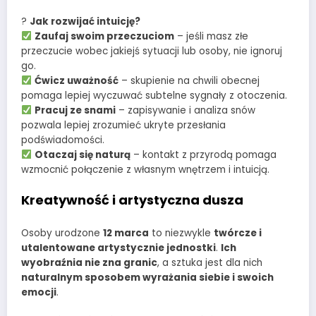
?
Jak rozwijać intuicję?
Zaufaj swoim przeczuciom
– jeśli masz złe
przeczucie wobec jakiejś sytuacji lub osoby, nie ignoruj
go.
Ćwicz uważność
– skupienie na chwili obecnej
pomaga lepiej wyczuwać subtelne sygnały z otoczenia.
Pracuj ze snami
– zapisywanie i analiza snów
pozwala lepiej zrozumieć ukryte przesłania
podświadomości.
Otaczaj się naturą
– kontakt z przyrodą pomaga
wzmocnić połączenie z własnym wnętrzem i intuicją.
Kreatywność i artystyczna dusza
Osoby urodzone
12 marca
to niezwykle
twórcze i
utalentowane artystycznie jednostki
.
Ich
wyobraźnia nie zna granic
, a sztuka jest dla nich
naturalnym sposobem wyrażania siebie i swoich
emocji
.