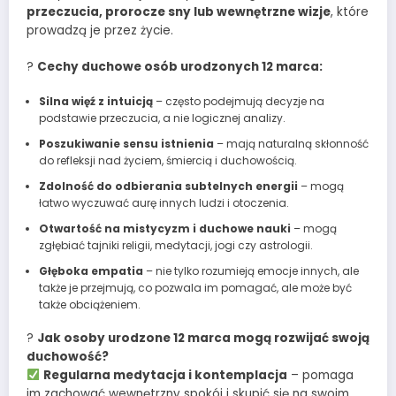
przeczucia, prorocze sny lub wewnętrzne wizje
, które
prowadzą je przez życie.
?
Cechy duchowe osób urodzonych 12 marca:
Silna więź z intuicją
– często podejmują decyzje na
podstawie przeczucia, a nie logicznej analizy.
Poszukiwanie sensu istnienia
– mają naturalną skłonność
do refleksji nad życiem, śmiercią i duchowością.
Zdolność do odbierania subtelnych energii
– mogą
łatwo wyczuwać aurę innych ludzi i otoczenia.
Otwartość na mistycyzm i duchowe nauki
– mogą
zgłębiać tajniki religii, medytacji, jogi czy astrologii.
Głęboka empatia
– nie tylko rozumieją emocje innych, ale
także je przejmują, co pozwala im pomagać, ale może być
także obciążeniem.
?
Jak osoby urodzone 12 marca mogą rozwijać swoją
duchowość?
Regularna medytacja i kontemplacja
– pomaga
im zachować wewnętrzny spokój i skupić się na swoim