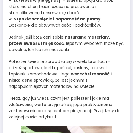
✔
Łatwość w pielęgnacji
– Świetna opcja dla osób,
które nie chcą tracić czasu na prasowanie i
skomplikowaną konserwację ubrań.
✔
Szybkie schnięcie i odporność na plamy
–
Doskonałe dla aktywnych osób i podróżników.
Jednak jeśli ktoś ceni sobie
naturalne materiały,
przewiewność i miękkość
, lepszym wyborem może być
bawełna, len lub ich mieszanki.
Poliester świetnie sprawdza się w wielu branżach –
odzież sportowa, kurtki, pościel, zasłony, a nawet
tapicerki samochodowe. Jego
wszechstronność i
niska cena
sprawiają, że jest jednym z
najpopularniejszych materiałów na świecie.
Teraz, gdy już wiesz, czym jest poliester i jakie ma
właściwości, warto przyjrzeć się jego praktycznemu
zastosowaniu oraz sposobom pielęgnacji. Przejdźmy do
kolejnej części artykułu!