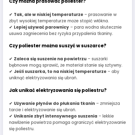
Czy można prasować poliester?
✔
Tak, ale w niskiej temperaturze
– prasowanie w
zbyt wysokiej temperaturze może stopić włókna.
✔
Lepiej używać parownicy
– para wodna skutecznie
usuwa zagniecenia bez ryzyka przypalenia tkaniny.
Czy poliester można suszyć w suszarce?
✔
Zaleca się suszenie na powietrzu
– suszarki
bębnowe mogą sprawić, że materiał stanie się sztywny.
✔
Jeśli suszarka, to na niskiej temperaturze
– aby
uniknąć elektryzowania się ubrań.
Jak unikać elektryzowania się poliestru?
✔
Używanie płynów do płukania tkanin
– zmniejsza
tarcie i elektryzowanie się ubrań.
✔
Unikanie zbyt intensywnego suszenia
– lekkie
nawilżenie powietrza pomaga ograniczyć elektryzowanie
się poliestru.