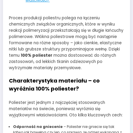
właściwości?
Proces produkcji poliestru polega na łączeniu
chemicznych związków organicznych, które w wyniku
reakcji polimeryzacji przekształcają się w długie łańcuchy
polimerowe. Włókna poliestrowe mogą być następnie
formowane na różne sposoby – jako cienkie, elastyczne
nitki lub grubsze struktury przypominające wełnę. Dzięki
temu
100% poliester
można dostosować do różnych
zastosowań, od lekkich tkanin odzieżowych po
wytrzymałe materiały przemysłowe.
Charakterystyka materiału – co
wyróżnia 100% poliester?
Poliester jest jednym z najczęściej stosowanych
materiałów na świecie, ponieważ wyróżnia się
wyjątkowymi właściwościami. Oto kilka kluczowych cech:
Odporność na gniecenie
– Poliester nie gniecie się tak
łatwo jak bawełna czy len, co sprawia, że odzież wykonana z