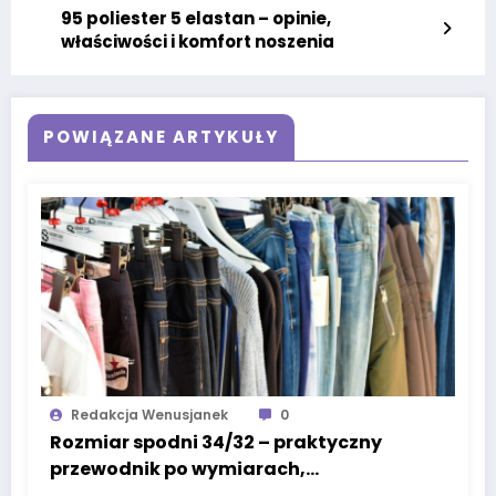
95 poliester 5 elastan – opinie,
właściwości i komfort noszenia
POWIĄZANE ARTYKUŁY
Redakcja Wenusjanek
0
Rozmiar spodni 34/32 – praktyczny
przewodnik po wymiarach,
dopasowaniu i wyborze idealnych