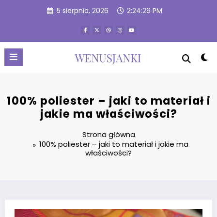
Przejdź
5 sierpnia, 2026
2:24:29 PM
do
treści
100% poliester – jaki to materiał i
jakie ma właściwości?
Strona główna
100% poliester – jaki to materiał i jakie ma
właściwości?