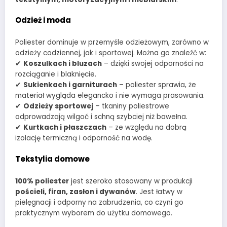
Odzież i moda
Poliester dominuje w przemyśle odzieżowym, zarówno w
odzieży codziennej, jak i sportowej. Można go znaleźć w:
✔
Koszulkach i bluzach
– dzięki swojej odporności na
rozciąganie i blaknięcie.
✔
Sukienkach i garniturach
– poliester sprawia, że
materiał wygląda elegancko i nie wymaga prasowania.
✔
Odzieży sportowej
– tkaniny poliestrowe
odprowadzają wilgoć i schną szybciej niż bawełna.
✔
Kurtkach i płaszczach
– ze względu na dobrą
izolację termiczną i odporność na wodę.
Tekstylia domowe
100% poliester
jest szeroko stosowany w produkcji
pościeli, firan, zasłon i dywanów
. Jest łatwy w
pielęgnacji i odporny na zabrudzenia, co czyni go
praktycznym wyborem do użytku domowego.