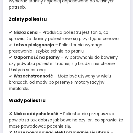
wybierać tkaniny najlepiej dopasowane do własnych
potrzeb.
Zalety poliestru
✔
Niska cena
– Produkcja poliestru jest tania, co
sprawia, że tkaniny poliestrowe są przystępne cenowo.
✔
Łatwa pielęgnacja
– Poliester nie wymaga
prasowania i szybko schnie po praniu.
✔
Odporność na plamy
– W porównaniu do bawełny
czy jedwabiu poliester trudniej się brudzi i nie chłonie
tłustych substancji.
✔
Wszechstronność
– Może być używany w wielu
branżach, od mody po przemysł motoryzacyjny i
meblarski.
Wady poliestru
✘
Niska oddychalność
– Poliester nie przepuszcza
powietrza tak dobrze jak bawełna czy len, co sprawia, że
może powodować pocenie się.
✘
Może powodować elektryzowanie się ubrań
–