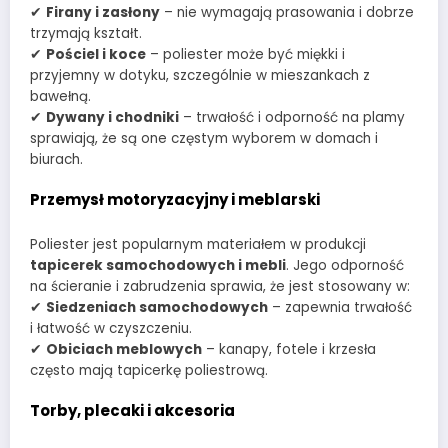
✔
Firany i zasłony
– nie wymagają prasowania i dobrze
trzymają kształt.
✔
Pościel i koce
– poliester może być miękki i
przyjemny w dotyku, szczególnie w mieszankach z
bawełną.
✔
Dywany i chodniki
– trwałość i odporność na plamy
sprawiają, że są one częstym wyborem w domach i
biurach.
Przemysł motoryzacyjny i meblarski
Poliester jest popularnym materiałem w produkcji
tapicerek samochodowych i mebli
. Jego odporność
na ścieranie i zabrudzenia sprawia, że jest stosowany w:
✔
Siedzeniach samochodowych
– zapewnia trwałość
i łatwość w czyszczeniu.
✔
Obiciach meblowych
– kanapy, fotele i krzesła
często mają tapicerkę poliestrową.
Torby, plecaki i akcesoria