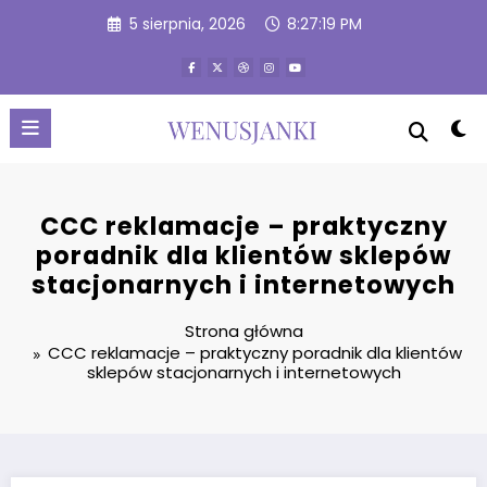
Przejdź
5 sierpnia, 2026
8:27:20 PM
do
treści
CCC reklamacje – praktyczny
poradnik dla klientów sklepów
stacjonarnych i internetowych
Strona główna
CCC reklamacje – praktyczny poradnik dla klientów
sklepów stacjonarnych i internetowych