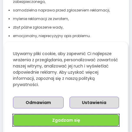
zabezpieczonego,
samodzielna naprawa przed zgłoszeniem reklamacji,
mylenie reklamacji ze zwrotem,
zbyt późne zgłoszenie wady,
emocjonalny, nieprecyzyjny opis problemu.
Warto pamiętać, że reklamacja jest formalnym
zgłoszeniem. Nie musi być napisana językiem
Używamy pliki cookie, aby zapewnić Ci najlepsze
prawniczym, ale powinna być jasna. Najlepszy styl to
wrażenia z przeglądania, personalizować zawartość
spokojny, konkretny opis faktów. Klient nie musi
naszej witryny, analizować jej ruch i wyświetlać
atakować sprzedawcy ani udowadniać swojej racji w
odpowiednie reklamy. Aby uzyskać więcej
agresywny sposób. Wystarczy dobrze opisać wadę,
informacji, zapoznaj się z naszą polityką
podać daty, wskazać żądanie i dołączyć dowód zakupu.
prywatności.
Zbyt ogólny opis wady
Odmawiam
Ustawienia
Opis „buty się zepsuły” jest za mało precyzyjny.
Sprzedawca musi wiedzieć, co dokładnie się stało. Czy
Zgadzam się
pękła cholewka, odkleiła się podeszwa, zepsuł się zamek,
czy może produkt przyszedł w złym rozmiarze? Im