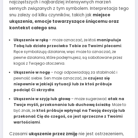
najczęstszych i najbardziej intensywnych marzeń
sennych związanych z tym symbolem. Interpretacja tego
snu zależy od kilku czynników, takich jak
miejsce
ukąszenia, emocje towarzyszące śniącemu oraz
kontekst całego snu
.
Ukąszenie w rękę
– może oznaczać, że ktoś
manipuluje
Tobą lub działa przeciwko Tobie za Twoimi plecami
.
Ręce symbolizują działanie, więc może to oznaczać, że
pewne działania, które podejmujesz, są sabotowane przez
kogoś z Twojego otoczenia.
Ukąszenie w nogę
– nogi odpowiadają za stabilność i
pewność siebie. Sen może oznaczać, że
czujesz się
niepewnie w jakiejś sytuacji lub że ktoś próbuje
podciąć Ci skrzydła
.
Ukąszenie w szyję lub głowę
– może sugerować
atak na
Twoje myśli, przekonania lub duchową ścieżkę
. Może to
być znak, że
ktoś próbuje wpłynąć na Twoją decyzję lub
przekonać Cię do czegoś, co jest sprzeczne z Twoimi
wartościami
.
Czasami
ukąszenie przez żmiję
nie jest ostrzeżeniem,