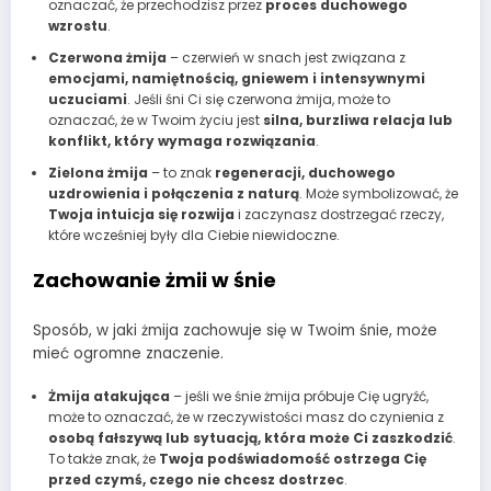
oznaczać, że przechodzisz przez
proces duchowego
wzrostu
.
Czerwona żmija
– czerwień w snach jest związana z
emocjami, namiętnością, gniewem i intensywnymi
uczuciami
. Jeśli śni Ci się czerwona żmija, może to
oznaczać, że w Twoim życiu jest
silna, burzliwa relacja lub
konflikt, który wymaga rozwiązania
.
Zielona żmija
– to znak
regeneracji, duchowego
uzdrowienia i połączenia z naturą
. Może symbolizować, że
Twoja intuicja się rozwija
i zaczynasz dostrzegać rzeczy,
które wcześniej były dla Ciebie niewidoczne.
Zachowanie żmii w śnie
Sposób, w jaki żmija zachowuje się w Twoim śnie, może
mieć ogromne znaczenie.
Żmija atakująca
– jeśli we śnie żmija próbuje Cię ugryźć,
może to oznaczać, że w rzeczywistości masz do czynienia z
osobą fałszywą lub sytuacją, która może Ci zaszkodzić
.
To także znak, że
Twoja podświadomość ostrzega Cię
przed czymś, czego nie chcesz dostrzec
.