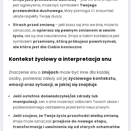
jest agresywna, może być symbolem
Twojego
przewodnika duchowego
, który pomaga Ci zrozumieć
ukryte aspekty Twojej duszy.
Strach przed zmianą
– jeśli boisz się żmii we śnie, może to
oznaczać, że
opierasz się pewnym zmianom w swoim
życiu
, ale są one nieuniknione. Żmija w takim kontekście jest
symbolem
przemiany, którą próbujesz powstrzymać,
ale która jest dla Ciebie konieczna
.
Kontekst życiowy a interpretacja snu
Znaczenie snu o
żmijach
może być inne dla każdej
osoby, ponieważ zależy od jej
życiowego kontekstu,
emocji oraz sytuacji, w jakiej się znajduje
.
Jeśli ostatnio doświadczyłeś/aś zdrady lub
manipulacji
, sen o żmii może być odbiciem Twoich obaw i
podświadomego ostrzeżenia przed kimś nieuczciwym.
Jeśli czujesz, że Twoje życie przechodzi wielką zmianę
,
żmija może oznaczać
przejście do nowego etapu,
transformację i uwolnienie się od starych schematów
.