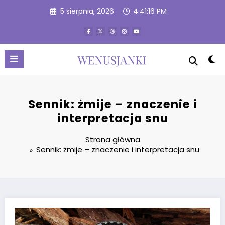
Przejdź
5 sierpnia, 2026
4:41:17 PM
do
treści
Sennik: żmije – znaczenie i
interpretacja snu
Strona główna
Sennik: żmije – znaczenie i interpretacja snu