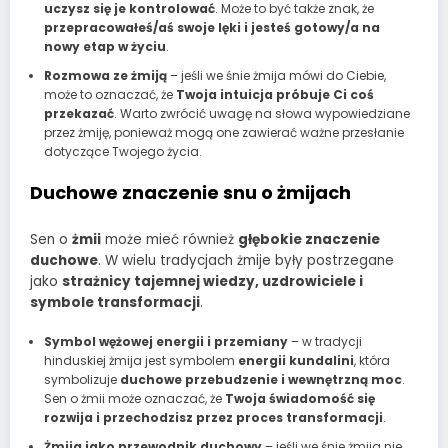
uczysz się je kontrolować
. Może to być także znak, że
przepracowałeś/aś swoje lęki i jesteś gotowy/a na
nowy etap w życiu
.
Rozmowa ze żmiją
– jeśli we śnie żmija mówi do Ciebie,
może to oznaczać, że
Twoja intuicja próbuje Ci coś
przekazać
. Warto zwrócić uwagę na słowa wypowiedziane
przez żmiję, ponieważ mogą one zawierać ważne przesłanie
dotyczące Twojego życia.
Duchowe znaczenie snu o żmijach
Sen o
żmii
może mieć również
głębokie znaczenie
duchowe
. W wielu tradycjach żmije były postrzegane
jako
strażnicy tajemnej wiedzy, uzdrowiciele i
symbole transformacji
.
Symbol wężowej energii i przemiany
– w tradycji
hinduskiej żmija jest symbolem
energii kundalini
, która
symbolizuje
duchowe przebudzenie i wewnętrzną moc
.
Sen o żmii może oznaczać, że
Twoja świadomość się
rozwija i przechodzisz przez proces transformacji
.
Żmija jako przewodnik duchowy
– jeśli we śnie żmija nie