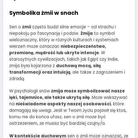
Symbolika żmii w snach
Sen o
żmii
często budzi silne emocje – od strachu i
niepokoju po fascynację i podziw.
Żmija
to symbol
wieloznaczny, który w różnych kulturach i systemach
wierzeń może oznaczać
niebezpieczeństwo,
przemianę, mądrość lub ukryte intencje
. W
starożytnych cywilizacjach, takich jak Egipt czy Indie,
żmija była kojarzona z
duchową mocą, siłą
transformacji oraz intuicją
, ale także z zagrożeniem i
zdradą.
W psychologii snów
żmija może symbolizować nasze
lęki, tajemnice, ale także ukrytą siłę
. Może wskazywać
na
nieświadome aspekty naszej osobowości
, które
domagają się uwagi. Jeśli w Twoim życiu pojawił się ktoś,
komu nie do końca ufasz, sen o żmii może być
ostrzeżeniem, że musisz być bardziej czujny/a.
W kontekście duchowym
sen o żmii może oznaczać, że