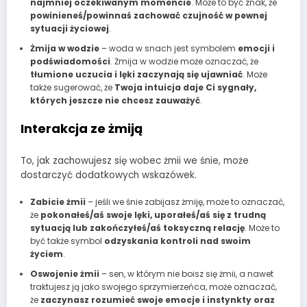
najmniej oczekiwanym momencie
. Może to być znak, że
powinieneś/powinnaś zachować czujność w pewnej
sytuacji życiowej
.
Żmija w wodzie
– woda w snach jest symbolem
emocji i
podświadomości
. Żmija w wodzie może oznaczać, że
tłumione uczucia i lęki zaczynają się ujawniać
. Może
także sugerować, że
Twoja intuicja daje Ci sygnały,
których jeszcze nie chcesz zauważyć
.
Interakcja ze żmiją
To, jak zachowujesz się wobec żmii we śnie, może
dostarczyć dodatkowych wskazówek.
Zabicie żmii
– jeśli we śnie zabijasz żmiję, może to oznaczać,
że
pokonałeś/aś swoje lęki, uporałeś/aś się z trudną
sytuacją lub zakończyłeś/aś toksyczną relację
. Może to
być także symbol
odzyskania kontroli nad swoim
życiem
.
Oswojenie żmii
– sen, w którym nie boisz się żmii, a nawet
traktujesz ją jako swojego sprzymierzeńca, może oznaczać,
że
zaczynasz rozumieć swoje emocje i instynkty oraz