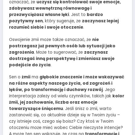
oznaczać, że
uczysz się kontrolować swoje emocje,
zdobywasz wewnętrzną równowagę i
przezwyciężasz własne lęki
. Jest to
bardzo
pozytywny sen
, który sugeruje, że
zaczynasz lepiej
rozumieć siebie i swoje otoczenie
.
Oswojenie żmii może także oznaczać, że
nie
postrzegasz już pewnych osób lub sytuacji jako
zagrożenia
. Może to sugerować, że
zaczynasz
dostrzegać inną perspektywę i zmieniasz swoje
podejście do życia
.
Sen o
żmii
ma
głębokie znaczenie i może wskazywać
na różne aspekty naszego życia, od zagrożeń i
lęków, po transformację i duchowy rozwój
. Jego
interpretacja zależy od wielu czynników, takich jak
kolor
żmii, jej zachowanie, liczba oraz emocje
towarzyszące śniącemu
. Jeśli śnisz o żmii, warto
zastanowić się, co aktualnie dzieje się w Twoim życiu –
czy istnieje coś, czego się boisz? Czy ktoś w Twoim
otoczeniu może mieć wobec Ciebie nieczyste intencje?
A może ten sen wskazuje, że czas na
transformację i