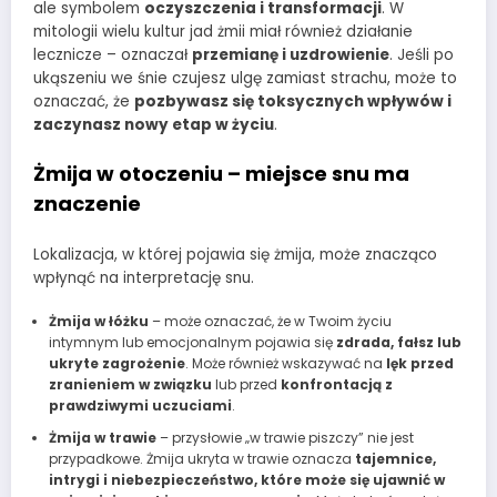
ale symbolem
oczyszczenia i transformacji
. W
mitologii wielu kultur jad żmii miał również działanie
lecznicze – oznaczał
przemianę i uzdrowienie
. Jeśli po
ukąszeniu we śnie czujesz ulgę zamiast strachu, może to
oznaczać, że
pozbywasz się toksycznych wpływów i
zaczynasz nowy etap w życiu
.
Żmija w otoczeniu – miejsce snu ma
znaczenie
Lokalizacja, w której pojawia się żmija, może znacząco
wpłynąć na interpretację snu.
Żmija w łóżku
– może oznaczać, że w Twoim życiu
intymnym lub emocjonalnym pojawia się
zdrada, fałsz lub
ukryte zagrożenie
. Może również wskazywać na
lęk przed
zranieniem w związku
lub przed
konfrontacją z
prawdziwymi uczuciami
.
Żmija w trawie
– przysłowie „w trawie piszczy” nie jest
przypadkowe. Żmija ukryta w trawie oznacza
tajemnice,
intrygi i niebezpieczeństwo, które może się ujawnić w