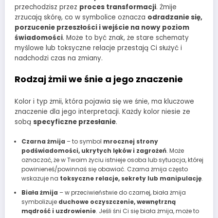
przechodzisz przez
proces transformacji
. Żmije
zrzucają skórę, co w symbolice oznacza
odradzanie się,
porzucenie przeszłości i wejście na nowy poziom
świadomości
. Może to być znak, że stare schematy
myślowe lub toksyczne relacje przestają Ci służyć i
nadchodzi czas na zmiany.
Rodzaj żmii we śnie a jego znaczenie
Kolor i typ żmii, która pojawia się we śnie, ma kluczowe
znaczenie dla jego interpretacji. Każdy kolor niesie ze
sobą
specyficzne przesłanie
.
Czarna żmija
– to symbol
mrocznej strony
podświadomości, ukrytych lęków i zagrożeń
. Może
oznaczać, że w Twoim życiu istnieje osoba lub sytuacja, której
powinieneś/powinnaś się obawiać. Czarna żmija często
wskazuje na
toksyczne relacje, sekrety lub manipulację
.
Biała żmija
– w przeciwieństwie do czarnej, biała żmija
symbolizuje
duchowe oczyszczenie, wewnętrzną
mądrość i uzdrowienie
. Jeśli śni Ci się biała żmija, może to