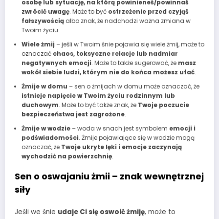
osobę lub sytuację, na którą powinieneś/powinnaś
zwrócić uwagę
. Może to być
ostrzeżenie przed czyjąś
fałszywością
albo znak, że nadchodzi ważna zmiana w
Twoim życiu.
Wiele żmij
– jeśli w Twoim śnie pojawia się wiele żmij, może to
oznaczać
chaos, toksyczne relacje lub nadmiar
negatywnych emocji
. Może to także sugerować, że
masz
wokół siebie ludzi, którym nie do końca możesz ufać
.
Żmije w domu
– sen o żmijach w domu może oznaczać, że
istnieje napięcie w Twoim życiu rodzinnym lub
duchowym
. Może to być także znak, że
Twoje poczucie
bezpieczeństwa jest zagrożone
.
Żmije w wodzie
– woda w snach jest symbolem
emocji i
podświadomości
. Żmije pojawiające się w wodzie mogą
oznaczać, że
Twoje ukryte lęki i emocje zaczynają
wychodzić na powierzchnię
.
Sen o oswajaniu żmii – znak wewnętrznej
siły
Jeśli we śnie
udaje Ci się oswoić żmiję
, może to