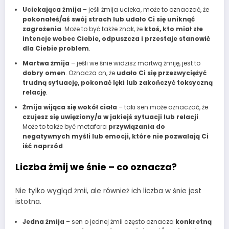
Uciekająca żmija
– jeśli żmija ucieka, może to oznaczać, że
pokonałeś/aś swój strach lub udało Ci się uniknąć
zagrożenia
. Może to być także znak, że
ktoś, kto miał złe
intencje wobec Ciebie, odpuszcza i przestaje stanowić
dla Ciebie problem
.
Martwa żmija
– jeśli we śnie widzisz martwą żmiję, jest to
dobry omen
. Oznacza on, że
udało Ci się przezwyciężyć
trudną sytuację, pokonać lęki lub zakończyć toksyczną
relację
.
Żmija wijąca się wokół ciała
– taki sen może oznaczać, że
czujesz się uwięziony/a w jakiejś sytuacji lub relacji
.
Może to także być metafora
przywiązania do
negatywnych myśli lub emocji, które nie pozwalają Ci
iść naprzód
.
Liczba żmij we śnie – co oznacza?
Nie tylko wygląd żmii, ale również ich liczba w śnie jest
istotna.
Jedna żmija
– sen o jednej żmii często oznacza
konkretną