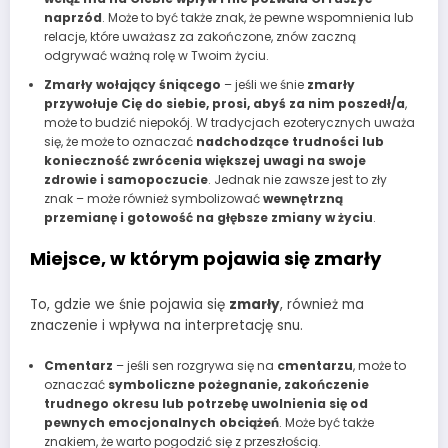
naprzód
. Może to być także znak, że pewne wspomnienia lub
relacje, które uważasz za zakończone, znów zaczną
odgrywać ważną rolę w Twoim życiu.
Zmarły wołający śniącego
– jeśli we śnie
zmarły
przywołuje Cię do siebie, prosi, abyś za nim poszedł/a
,
może to budzić niepokój. W tradycjach ezoterycznych uważa
się, że może to oznaczać
nadchodzące trudności lub
konieczność zwrócenia większej uwagi na swoje
zdrowie i samopoczucie
. Jednak nie zawsze jest to zły
znak – może również symbolizować
wewnętrzną
przemianę i gotowość na głębsze zmiany w życiu
.
Miejsce, w którym pojawia się zmarły
To, gdzie we śnie pojawia się
zmarły
, również ma
znaczenie i wpływa na interpretację snu.
Cmentarz
– jeśli sen rozgrywa się na
cmentarzu
, może to
oznaczać
symboliczne pożegnanie, zakończenie
trudnego okresu lub potrzebę uwolnienia się od
pewnych emocjonalnych obciążeń
. Może być także
znakiem, że warto pogodzić się z przeszłością.