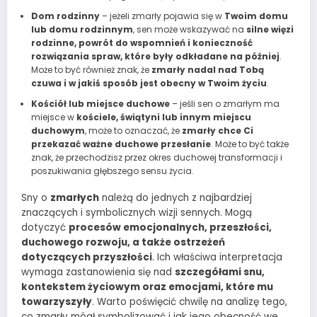
Dom rodzinny
– jeżeli zmarły pojawia się w
Twoim domu
lub domu rodzinnym
, sen może wskazywać na
silne więzi
rodzinne, powrót do wspomnień i konieczność
rozwiązania spraw, które były odkładane na później
.
Może to być również znak, że
zmarły nadal nad Tobą
czuwa i w jakiś sposób jest obecny w Twoim życiu
.
Kościół lub miejsce duchowe
– jeśli sen o zmarłym ma
miejsce w
kościele, świątyni lub innym miejscu
duchowym
, może to oznaczać, że
zmarły chce Ci
przekazać ważne duchowe przesłanie
. Może to być także
znak, że przechodzisz przez okres duchowej transformacji i
poszukiwania głębszego sensu życia.
Sny o
zmarłych
należą do jednych z najbardziej
znaczących i symbolicznych wizji sennych. Mogą
dotyczyć
procesów emocjonalnych, przeszłości,
duchowego rozwoju, a także ostrzeżeń
dotyczących przyszłości
. Ich właściwa interpretacja
wymaga zastanowienia się nad
szczegółami snu,
kontekstem życiowym oraz emocjami, które mu
towarzyszyły
. Warto poświęcić chwilę na analizę tego,
co zmarły mógł symbolizować i jak jego obecność we