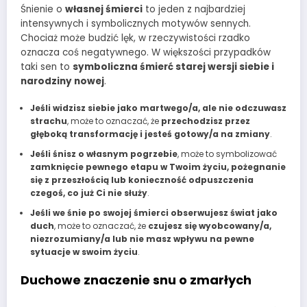
Śnienie o
własnej śmierci
to jeden z najbardziej
intensywnych i symbolicznych motywów sennych.
Chociaż może budzić lęk, w rzeczywistości rzadko
oznacza coś negatywnego. W większości przypadków
taki sen to
symboliczna śmierć starej wersji siebie i
narodziny nowej
.
Jeśli widzisz siebie jako martwego/a, ale nie odczuwasz
strachu
, może to oznaczać, że
przechodzisz przez
głęboką transformację i jesteś gotowy/a na zmiany
.
Jeśli śnisz o własnym pogrzebie
, może to symbolizować
zamknięcie pewnego etapu w Twoim życiu, pożegnanie
się z przeszłością lub konieczność odpuszczenia
czegoś, co już Ci nie służy
.
Jeśli we śnie po swojej śmierci obserwujesz świat jako
duch
, może to oznaczać, że
czujesz się wyobcowany/a,
niezrozumiany/a lub nie masz wpływu na pewne
sytuacje w swoim życiu
.
Duchowe znaczenie snu o zmarłych