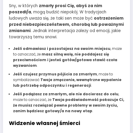
Sny, w których
zmarły prosi Cię, abyś za nim
poszedł/a
, mogą budzić niepokój. W tradycjach
ludowych uważa się, że taki sen może być
ostrzeżeniem
przed niebezpieczeństwem, chorobą lub poważnymi
zmianami
. Jednak interpretacja zależy od emocji, jakie
towarzyszą temu snowi.
Jeśli odmawiasz i pozostajesz na swoim miejscu
, może
to oznaczać, że
masz silną wolę, nie poddajesz się
przeciwnościom i jesteś gotów/gotowa stawić czoła
wyzwaniom
.
Jeśli czujesz przymus pójścia za zmarłym
, może to
symbolizować
Twoje zmęczenie, wewnętrzne wypalenie
lub potrzebę odpoczynku i regeneracji
.
Jeśli podążasz za zmarłym, ale nie docierasz do celu
,
może to oznaczać, że
Twoja podświadomość pokazuje Ci,
że musisz rozwiązać pewne problemy w swoim życiu,
zanim będziesz gotowy/a na nowy etap
.
Widzenie własnej śmierci