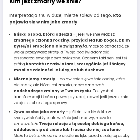
Kim jest zmarły we śnie?
Interpretacja snu w dużej mierze zależy od tego,
kto
pojawia się w nim jako zmarły
.
Bliska osoba, która odeszła
– jeżeli we śnie widzisz
zmarłego członka rodziny, przyjaciela lub kogoś, z kim
byłeś/aś emocjonalnie związany/a
, może to oznaczać, że
wciąż przeżywasz stratę, a Twoja podświadomość
przetwarza emocje z tym związane. Czasem taki sen jest też
próbą
kontaktu z zaświatami, szczególnie jeśli śniący
ma silne zdolności intuicyjne lub duchowe
.
Nieznajomy zmarły
– pojawienie się we śnie osoby, której
nie znasz, ale która jest zmarła, może oznaczać
nadchodzące zmiany w Twoim życiu
. To symbol
transformacji i końca pewnej sytuacji, nawet jeśli jeszcze nie
zdajesz sobie z tego sprawy.
Żywa osoba jako zmarły
– jeśli śnisz o kimś, kto w
rzeczywistości żyje, ale we śnie jest martwy, może to
oznaczać, że
Twoja relacja z tą osobą dobiega końca,
oddalacie się od siebie lub tracisz do niej zaufanie
.
Może to być także odzwierciedlenie lęku przed utratą tej osoby