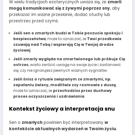
W wielu tradycjach ezoterycznych uważa się, że
zmarli
mogą komunikować się z żywymi poprzez sny
, aby
przekazać im ważne przesłanie, dodać otuchy lub
przestrzec przed czymś.
Jeśli sen o zmarłych budzi w Tobie poczucie spokoju i
bezpieczeństwa
, może to oznaczać, że
Twoi przodkowie
czuwają nad Tobą i wspierają Cię w Twojej drodze
życiowej
.
Jeśli zmarły wygląda na zmartwionego lub próbuje Cię
ostrzec
, warto zwrócić uwagę na swoje życie i zastanowić
się, czy nie ignorujesz pewnych ważnych sygnałów.
Jeśli śnisz o rytuale związanym ze zmarłymi, np.
zapalaniu świecy, modlitwie czy rozmowie z duszą
,
może to oznaczać, że
przechodzisz przez duchowy
proces oczyszczenia i uzdrawiania
.
Kontekst życiowy a interpretacja snu
Sen o
zmarłych
powinien być interpretowany
w
kontekście aktualnych wydarzeń w Twoim życiu
.