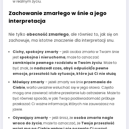
w realnym życiu.
Zachowanie zmarłego w śnie a jego
interpretacja
Nie tylko
obecność zmarłego
, ale również to, jak się on
zachowuje, ma istotne znaczenie dla interpretacji snu.
Cichy, spokojny zmarły
– jeśli osoba zmarła w Twoim śnie
jest
spokojna i nieruchoma
, może to oznaczać
zamknięcie pewnego rozdziału w Twoim życiu
. Może to
być znak, że
nadszedł czas, abyś odpuścił/a pewne
emocje, przeszłość lub sytuacje, które już Ci nie służą
.
Mówiący zmarły
– jeżeli zmarły we śnie
przemawia do
Ciebie
, warto uważnie wsłuchać się w jego słowa. Często
mogą one zawierać istotne przesłanie lub ostrzeżenie. Może to
być również sposób, w jaki Twoja podświadomość próbuje
przekazać Ci ważne informacje, których nie zauważasz na
jawie.
Ożywający zmarły
– jeśli śnisz, że
osoba zmarła nagle
wraca do życia
, może to oznaczać, że
Twoja przeszłość
wciąż ma na Ciebie wpływ i nie pozwala Ci ruszyć