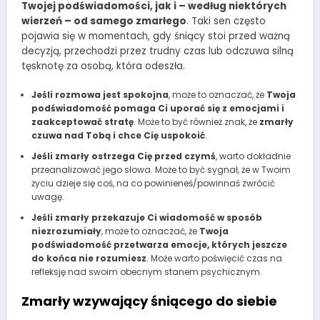
Twojej podświadomości, jak i – według niektórych
wierzeń – od samego zmarłego
. Taki sen często
pojawia się w momentach, gdy śniący stoi przed ważną
decyzją, przechodzi przez trudny czas lub odczuwa silną
tęsknotę za osobą, która odeszła.
Jeśli rozmowa jest spokojna
, może to oznaczać, że
Twoja
podświadomość pomaga Ci uporać się z emocjami i
zaakceptować stratę
. Może to być również znak, że
zmarły
czuwa nad Tobą i chce Cię uspokoić
.
Jeśli zmarły ostrzega Cię przed czymś
, warto dokładnie
przeanalizować jego słowa. Może to być sygnał, że w Twoim
życiu dzieje się coś, na co powinieneś/powinnaś zwrócić
uwagę.
Jeśli zmarły przekazuje Ci wiadomość w sposób
niezrozumiały
, może to oznaczać, że
Twoja
podświadomość przetwarza emocje, których jeszcze
do końca nie rozumiesz
. Może warto poświęcić czas na
refleksję nad swoim obecnym stanem psychicznym.
Zmarły wzywający śniącego do siebie