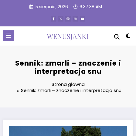
Przejdź
5 sierpnia, 2026
6:37:39 AM
do
treści
Sennik: zmarli – znaczenie i
interpretacja snu
Strona główna
Sennik: zmarli – znaczenie i interpretacja snu