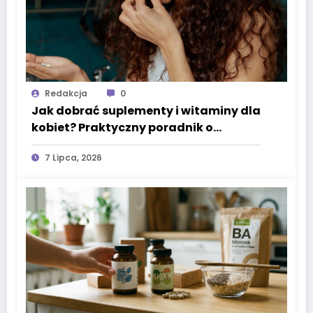
Redakcja
0
Jak dobrać suplementy i witaminy dla
kobiet? Praktyczny poradnik o
omega-3, witaminie D3 i minerałach
7 Lipca, 2026
wspierających codzienne zdrowie