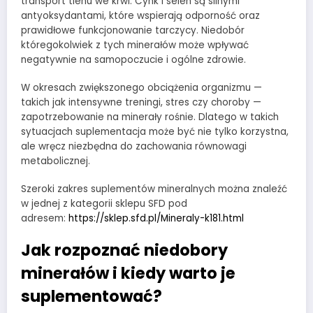
transport tlenu we krwi. Cynk i selen są silnymi
antyoksydantami, które wspierają odporność oraz
prawidłowe funkcjonowanie tarczycy. Niedobór
któregokolwiek z tych minerałów może wpływać
negatywnie na samopoczucie i ogólne zdrowie.
W okresach zwiększonego obciążenia organizmu —
takich jak intensywne treningi, stres czy choroby —
zapotrzebowanie na minerały rośnie. Dlatego w takich
sytuacjach suplementacja może być nie tylko korzystna,
ale wręcz niezbędna do zachowania równowagi
metabolicznej.
Szeroki zakres suplementów mineralnych można znaleźć
w jednej z kategorii sklepu SFD pod
adresem:
https://sklep.sfd.pl/Mineraly-k181.html
Jak rozpoznać niedobory
minerałów i kiedy warto je
suplementować?