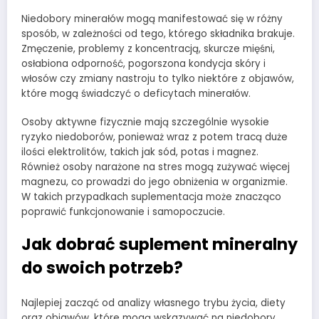
Niedobory minerałów mogą manifestować się w różny
sposób, w zależności od tego, którego składnika brakuje.
Zmęczenie, problemy z koncentracją, skurcze mięśni,
osłabiona odporność, pogorszona kondycja skóry i
włosów czy zmiany nastroju to tylko niektóre z objawów,
które mogą świadczyć o deficytach minerałów.
Osoby aktywne fizycznie mają szczególnie wysokie
ryzyko niedoborów, ponieważ wraz z potem tracą duże
ilości elektrolitów, takich jak sód, potas i magnez.
Również osoby narażone na stres mogą zużywać więcej
magnezu, co prowadzi do jego obniżenia w organizmie.
W takich przypadkach suplementacja może znacząco
poprawić funkcjonowanie i samopoczucie.
Jak dobrać suplement mineralny
do swoich potrzeb?
Najlepiej zacząć od analizy własnego trybu życia, diety
oraz objawów, które mogą wskazywać na niedobory.