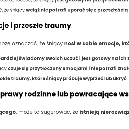
, że śniący
wciąż nie potrafi uporać się z przeszłości
je i przeszłe traumy
oże oznaczać, że śniący
nosi w sobie emocje, kt
 bardziej świadomy swoich uczuć i jest gotowy na ic
iący
czuje się przytłoczony emocjami i nie potrafi zna
okie traumy, które śniący próbuje wyprzeć lub ukryć
.
 sprawy rodzinne lub powracające w
iącego
, może to sugerować, że
istnieją nierozwi