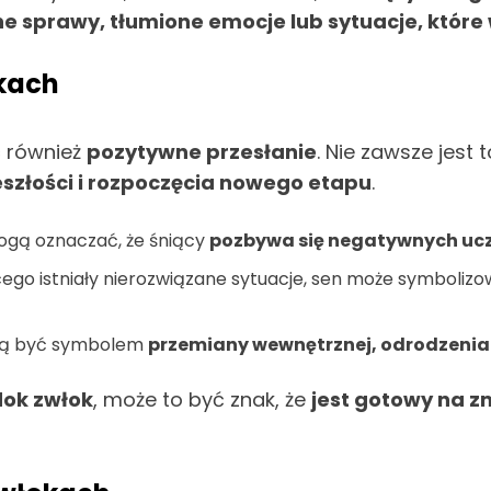
 sprawy, tłumione emocje lub sytuacje, które
kach
 również
pozytywne przesłanie
. Nie zawsze jest
szłości i rozpoczęcia nowego etapu
.
ogą oznaczać, że śniący
pozbywa się negatywnych uczu
iącego istniały nierozwiązane sytuacje, sen może symboliz
gą być symbolem
przemiany wewnętrznej, odrodzenia
dok zwłok
, może to być znak, że
jest gotowy na zm