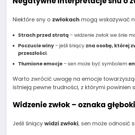
Negatywne interpretacje snu o 
Niektóre sny o
zwłokach
mogą wskazywać 
Strach przed stratą
– widzenie zwłok we śnie m
Poczucie winy
– jeśli śniący
zna osobę, której z
przeszłości
.
Tłumione emocje
– sen może być symbolem
em
Warto zwrócić uwagę na emocje towarzysząc
istnieją pewne trudności, z którymi powinien s
Widzenie zwłok – oznaka głębok
Jeśli śniący
widzi zwłoki
, sen może odnosić 