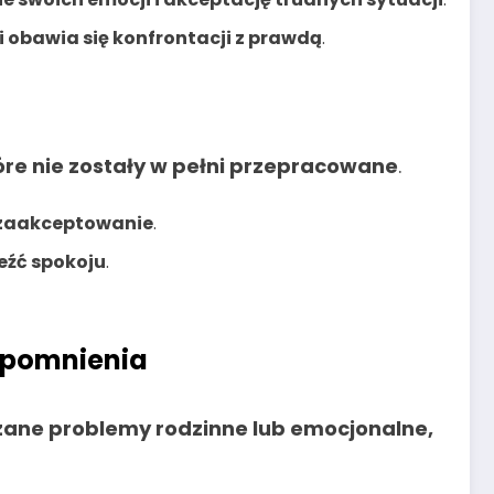
ą i obawia się konfrontacji z prawdą
.
óre nie zostały w pełni przepracowane
.
h zaakceptowanie
.
leźć spokoju
.
spomnienia
ązane problemy rodzinne lub emocjonalne,