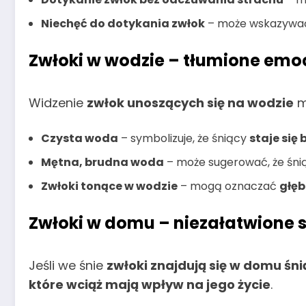
Niechęć do dotykania zwłok
– może wskazywać
Zwłoki w wodzie – tłumione emoc
Widzenie
zwłok unoszących się na wodzie
m
Czysta woda
– symbolizuje, że śniący
staje się
Mętna, brudna woda
– może sugerować, że śn
Zwłoki tonące w wodzie
– mogą oznaczać
głęb
Zwłoki w domu – niezałatwione
Jeśli we śnie
zwłoki znajdują się w domu śn
które wciąż mają wpływ na jego życie
.