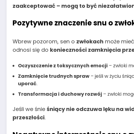
zaakceptować – mogą to być niezałatwione
Pozytywne znaczenie snu o zwło
Wbrew pozorom, sen o
zwłokach
może mieć
odnosi się do
konieczności zamknięcia prze
Oczyszczenie z toksycznych emocji
– zwłoki m
Zamknięcie trudnych spraw
– jeśli w życiu śn
uporać
.
Transformacja i duchowy rozwój
– zwłoki mo
Jeśli we śnie
śniący nie odczuwa lęku na wi
przeszłości
.