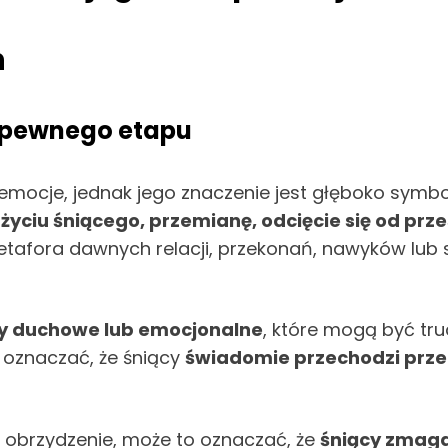
h
a pewnego etapu
e emocje, jednak jego znaczenie jest głęboko sym
ciu śniącego, przemianę, odcięcie się od przes
etafora dawnych relacji, przekonań, nawyków lub sy
y duchowe lub emocjonalne
, które mogą być tru
e oznaczać, że śniący
świadomie przechodzi przez
ub obrzydzenie, może to oznaczać, że
śniący zmaga 