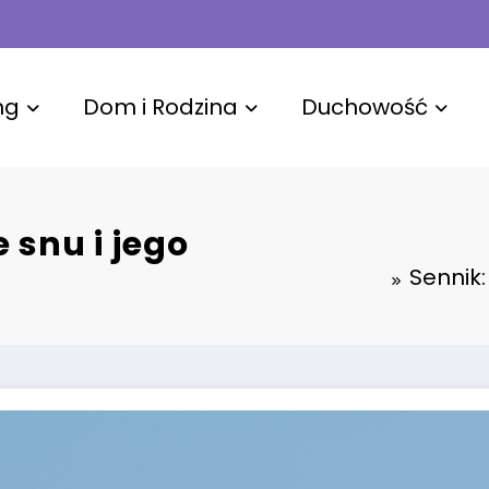
ng
Dom i Rodzina
Duchowość
 snu i jego
Sennik: