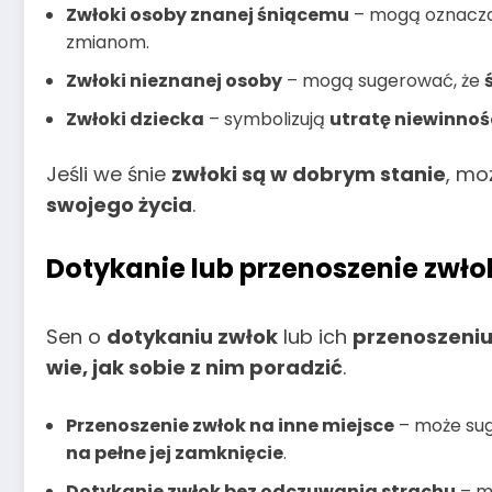
Zwłoki osoby znanej śniącemu
– mogą oznacza
zmianom.
Zwłoki nieznanej osoby
– mogą sugerować, że
Zwłoki dziecka
– symbolizują
utratę niewinnośc
Jeśli we śnie
zwłoki są w dobrym stanie
, mo
swojego życia
.
Dotykanie lub przenoszenie zwłok
Sen o
dotykaniu zwłok
lub ich
przenoszeni
wie, jak sobie z nim poradzić
.
Przenoszenie zwłok na inne miejsce
– może sug
na pełne jej zamknięcie
.
Dotykanie zwłok bez odczuwania strachu
– m