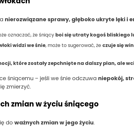
zwłokach
na
nierozwiązane sprawy, głęboko ukryte lęki i 
oże oznaczać, że śniący
boi się utraty kogoś bliskiego
włoki widzi we śnie
, może to sugerować, że
czuje się wi
ocji, które zostały zepchnięte na dalszy plan, ale w
e śniącemu – jeśli we śnie odczuwa
niepokój, st
ię zmierzyć.
ich zmian w życiu śniącego
się do
ważnych zmian w jego życiu
.