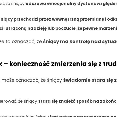
ć, że śniący
odczuwa emocjonalny dystans względem
śniący przechodzi przez wewnętrzną przemianę i odk
i, utraconą nadzieję lub poczucie, że pewne marzeni
że to oznaczać, że
śniący ma kontrolę nad sytua
 – konieczność zmierzenia się z tru
u
może oznaczać, że śniący
świadomie stara się 
erować, że śniący
stara się znaleźć sposób na zakońc
oże oznaczać, że śniący
jest gotowy na przepracowani