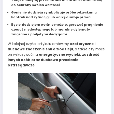
Twoje obawy są przesadzone lub że masz w sobie siłę
do ochrony swoich wartości
.
Gonienie złodzieja symbolizuje próbę odzyskania
kontroli nad sytuacją lub walkę o swoje prawa
.
Bycie złodziejem we śnie może sugerować pragnienie
czegoś niedostępnego lub moralne dylematy
związane z podjętymi decyzjami
.
W kolejnej części artykułu omówimy
ezoteryczne i
duchowe znaczenie snu o złodzieju
, a także czy może
on wskazywać na
energetyczne wycieki, zazdrość
innych osób oraz duchowe przesłania
ostrzegawcze
.