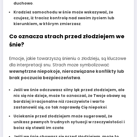
duchowo
.
Kradzież samochodu w śnie może wskazywać, że
czujesz, iż tracisz kontrolę nad swoim życiem lub
kierunkiem, w którym zmierzasz
.
Co oznacza strach przed złodziejem we
śnie?
Emocje, jakie towarzyszą śnieniu o złodzieju, są kluczowe
dla interpretacji snu. Strach może symbolizować
wewnętrzne niepokoje, nierozwiązane konflikty lub
brak poczucia bezpieczeństwa
.
Jeśli we śnie odczuwasz silny lęk przed złodziejem, ale
nic się nie dzieje, może to oznaczać, że Twoje obawy są
bardziej irracjonalne niż rzeczywiste i warto
zastanowić się, co tak naprawdę Cię niepokoi
.
Uciekanie przed złodziejem może sugerować, że
unikasz pewnych trudnych sytuacji w rzeczywistości i
boisz się stawić im czoła
.
Jeśli we śnie chowasz się przed złodziejem, może to