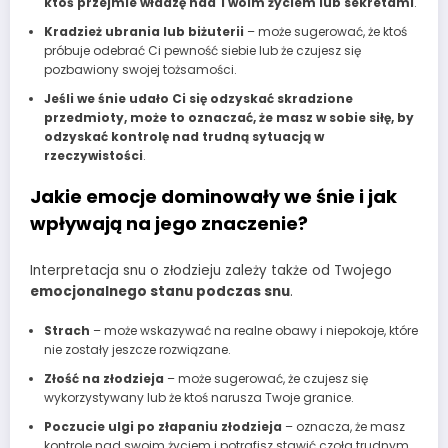
ktoś przejmie władzę nad Twoim życiem lub sekretami
.
Kradzież ubrania lub biżuterii
– może sugerować, że ktoś
próbuje odebrać Ci pewność siebie lub że czujesz się
pozbawiony swojej tożsamości.
Jeśli we śnie udało Ci się odzyskać skradzione
przedmioty, może to oznaczać, że masz w sobie siłę, by
odzyskać kontrolę nad trudną sytuacją w
rzeczywistości
.
Jakie emocje dominowały we śnie i jak
wpływają na jego znaczenie?
Interpretacja snu o złodzieju zależy także od Twojego
emocjonalnego stanu podczas snu
.
Strach
– może wskazywać na realne obawy i niepokoje, które
nie zostały jeszcze rozwiązane.
Złość na złodzieja
– może sugerować, że czujesz się
wykorzystywany lub że ktoś narusza Twoje granice.
Poczucie ulgi po złapaniu złodzieja
– oznacza, że masz
kontrolę nad swoim życiem i potrafisz stawić czoła trudnym