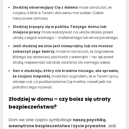
Złodziej obserwujący Cię z daleka
może oznaczać, że
czujesz, iż ktoś w Twoim otoczeniu ma wobec Ciebie
nieuczciwe zamiary.
Złodziej kręcący się w pobliżu Twojego domu lub
miejsca pracy
może wskazywać na ukryte obawy przed
utratą czegoś ważnego – materialnego lub emocjonalnego.
Jeśli złodziej we śnie jest niewyraźny lub nie możesz
zobaczyć jego twarzy
, może to oznaczać, że zagrożenie,
którego się obawiasz, pochodzi z wewnątrz – np. lęk przed
stratą, niepewność lub brak zaufania do samego siebie.
Sen o złodzieju, który nie kradnie niczego, ale sprawia,
że czujesz niepokój
, może być sygnałem, że w Twoim życiu
istnieje coś, co podświadomie Cię martwi, nawet jeśli nie
potrafisz tego nazwać.
Złodziej w domu – czy boisz się utraty
bezpieczeństwa?
Dom we śnie często symbolizuje
naszą psychikę,
wewnętrzne bezpieczeństwo i życie prywatne
. Jeśli