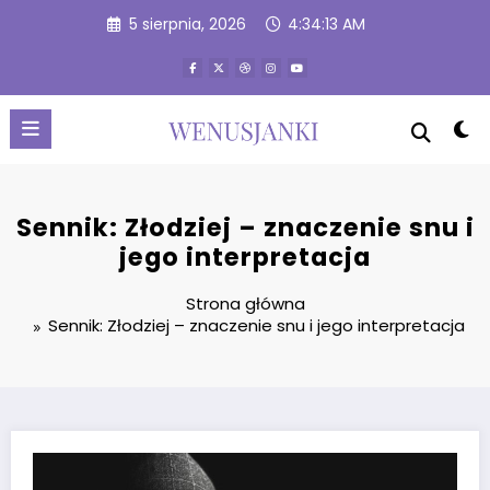
Przejdź
5 sierpnia, 2026
4:34:14 AM
do
treści
Sennik: Złodziej – znaczenie snu i
jego interpretacja
Strona główna
Sennik: Złodziej – znaczenie snu i jego interpretacja