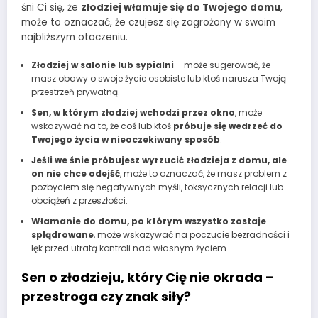
śni Ci się, że
złodziej włamuje się do Twojego domu
,
może to oznaczać, że czujesz się zagrożony w swoim
najbliższym otoczeniu.
Złodziej w salonie lub sypialni
– może sugerować, że
masz obawy o swoje życie osobiste lub ktoś narusza Twoją
przestrzeń prywatną.
Sen, w którym złodziej wchodzi przez okno
, może
wskazywać na to, że coś lub ktoś
próbuje się wedrzeć do
Twojego życia w nieoczekiwany sposób
.
Jeśli we śnie próbujesz wyrzucić złodzieja z domu, ale
on nie chce odejść
, może to oznaczać, że masz problem z
pozbyciem się negatywnych myśli, toksycznych relacji lub
obciążeń z przeszłości.
Włamanie do domu, po którym wszystko zostaje
splądrowane
, może wskazywać na poczucie bezradności i
lęk przed utratą kontroli nad własnym życiem.
Sen o złodzieju, który Cię nie okrada –
przestroga czy znak siły?