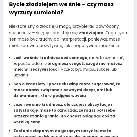
Bycie złodziejem we śnie – czy masz
wyrzuty sumienia?
Niektóre sny o złodzieju mogą przybierać odwrócony
scenariusz – śniący sam staje się
złodziejem
. Tego typu
sen może być trudny do interpretacji, ponieważ może
mieć zarówno pozytywne, jak i negatywne znaczenie.
Jeśli we śnie kradniesz coś cennego
, może to oznaczać,
że podświadomie
pragniesz czegoś, czego nie możesz
mieć w rzeczywistości
. Może to być miłość, sukces lub
uznanie.
Sen o kradzieży i poczuciu winy może sugerować, że
masz obawy związane z pewnymi decyzjami lub
działaniami, które podjąłeś w życiu
.
Jeżeli we śnie kradniesz, ale czujesz ekscytację i
satysfakcję, może to oznaczać, że masz potrzebę
przekraczania granic lub chcesz osiągnąć coś za
wszelką cenę
.
Zostanie złapanym na gorącym uczynku może
wskazywać na lęk przed konsekwencjami pewnych