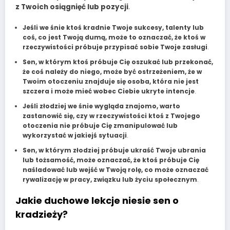
z Twoich osiągnięć lub pozycji
.
Jeśli we śnie ktoś kradnie Twoje sukcesy, talenty lub
coś, co jest Twoją dumą, może to oznaczać, że ktoś w
rzeczywistości próbuje przypisać sobie Twoje zasługi
.
Sen, w którym ktoś próbuje Cię oszukać lub przekonać,
że coś należy do niego, może być ostrzeżeniem, że w
Twoim otoczeniu znajduje się osoba, która nie jest
szczera i może mieć wobec Ciebie ukryte intencje
.
Jeśli złodziej we śnie wygląda znajomo, warto
zastanowić się, czy w rzeczywistości ktoś z Twojego
otoczenia nie próbuje Cię zmanipulować lub
wykorzystać w jakiejś sytuacji
.
Sen, w którym złodziej próbuje ukraść Twoje ubrania
lub tożsamość, może oznaczać, że ktoś próbuje Cię
naśladować lub wejść w Twoją rolę, co może oznaczać
rywalizację w pracy, związku lub życiu społecznym
.
Jakie duchowe lekcje niesie sen o
kradzieży?