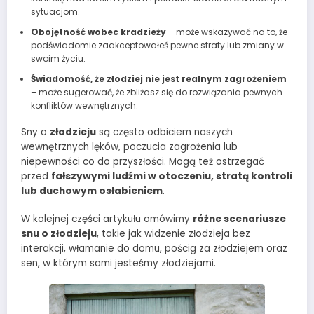
sytuacjom.
Obojętność wobec kradzieży
– może wskazywać na to, że
podświadomie zaakceptowałeś pewne straty lub zmiany w
swoim życiu.
Świadomość, że złodziej nie jest realnym zagrożeniem
– może sugerować, że zbliżasz się do rozwiązania pewnych
konfliktów wewnętrznych.
Sny o
złodzieju
są często odbiciem naszych
wewnętrznych lęków, poczucia zagrożenia lub
niepewności co do przyszłości. Mogą też ostrzegać
przed
fałszywymi ludźmi w otoczeniu, stratą kontroli
lub duchowym osłabieniem
.
W kolejnej części artykułu omówimy
różne scenariusze
snu o złodzieju
, takie jak widzenie złodzieja bez
interakcji, włamanie do domu, pościg za złodziejem oraz
sen, w którym sami jesteśmy złodziejami.