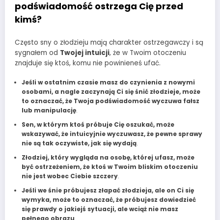
podświadomość ostrzega Cię przed
kimś?
Często sny o złodzieju mają charakter ostrzegawczy i są
sygnałem od
Twojej intuicji
, że w Twoim otoczeniu
znajduje się ktoś, komu nie powinieneś ufać.
Jeśli w ostatnim czasie masz do czynienia z nowymi
osobami, a nagle zaczynają Ci się śnić złodzieje, może
to oznaczać, że Twoja podświadomość wyczuwa fałsz
lub manipulację
.
Sen, w którym ktoś próbuje Cię oszukać, może
wskazywać, że intuicyjnie wyczuwasz, że pewne sprawy
nie są tak oczywiste, jak się wydają
.
Złodziej, który wygląda na osobę, której ufasz, może
być ostrzeżeniem, że ktoś w Twoim bliskim otoczeniu
nie jest wobec Ciebie szczery
.
Jeśli we śnie próbujesz złapać złodzieja, ale on Ci się
wymyka, może to oznaczać, że próbujesz dowiedzieć
się prawdy o jakiejś sytuacji, ale wciąż nie masz
pełnego obrazu
.