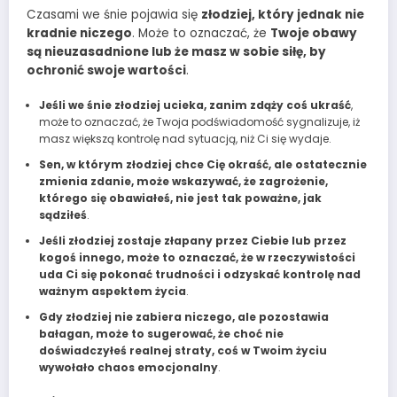
Czasami we śnie pojawia się
złodziej, który jednak nie
kradnie niczego
. Może to oznaczać, że
Twoje obawy
są nieuzasadnione lub że masz w sobie siłę, by
ochronić swoje wartości
.
Jeśli we śnie złodziej ucieka, zanim zdąży coś ukraść
,
może to oznaczać, że Twoja podświadomość sygnalizuje, iż
masz większą kontrolę nad sytuacją, niż Ci się wydaje.
Sen, w którym złodziej chce Cię okraść, ale ostatecznie
zmienia zdanie, może wskazywać, że zagrożenie,
którego się obawiałeś, nie jest tak poważne, jak
sądziłeś
.
Jeśli złodziej zostaje złapany przez Ciebie lub przez
kogoś innego, może to oznaczać, że w rzeczywistości
uda Ci się pokonać trudności i odzyskać kontrolę nad
ważnym aspektem życia
.
Gdy złodziej nie zabiera niczego, ale pozostawia
bałagan, może to sugerować, że choć nie
doświadczyłeś realnej straty, coś w Twoim życiu
wywołało chaos emocjonalny
.