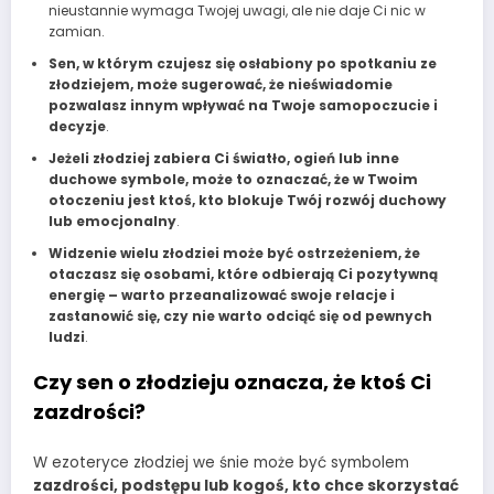
nieustannie wymaga Twojej uwagi, ale nie daje Ci nic w
zamian.
Sen, w którym czujesz się osłabiony po spotkaniu ze
złodziejem, może sugerować, że nieświadomie
pozwalasz innym wpływać na Twoje samopoczucie i
decyzje
.
Jeżeli złodziej zabiera Ci światło, ogień lub inne
duchowe symbole, może to oznaczać, że w Twoim
otoczeniu jest ktoś, kto blokuje Twój rozwój duchowy
lub emocjonalny
.
Widzenie wielu złodziei może być ostrzeżeniem, że
otaczasz się osobami, które odbierają Ci pozytywną
energię – warto przeanalizować swoje relacje i
zastanowić się, czy nie warto odciąć się od pewnych
ludzi
.
Czy sen o złodzieju oznacza, że ktoś Ci
zazdrości?
W ezoteryce złodziej we śnie może być symbolem
zazdrości, podstępu lub kogoś, kto chce skorzystać