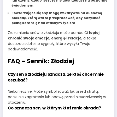
lub czymś, czego jeszcze nie dostrzegasz na poziomie
świadomym
.
Powtarzające się sny mogą wskazywać na duchową
blokadę, którą warto przepracować, aby odzyskać
pełną kontrolę nad własnym życiem
.
Zrozumienie snów o złodzieju może pomóc Ci
lepiej
chronić swoje emocje, energię i relacje
, a także
dostrzec subtelne sygnały, które wysyła Twoja
podświadomość.
FAQ – Sennik: Złodziej
Czy sen o złodzieju oznacza, że ktoś chce mnie
oszukać?
Niekoniecznie. Może symbolizować lęk przed stratą,
poczucie zagrożenia lub obawę przed nieuczciwością w
otoczeniu.
Co oznacza sen, w którym ktoś mnie okrada?