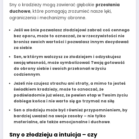
Sny o kradzieży mogą zawierać głębokie
przesłania
duchowe
, które pomagają zrozumieć nasze lęki,
ograniczenia i mechanizmy obronne.
Jeśli we śnie pozwalasz złodziejowi zabrać coś cennego
bez oporu, może to oznaczać, że w rzeczywistości nie
bronisz swoich wartości i pozwalasz innym decydować
za siebie
.
Sen, w którym walczysz ze złodziejem i odzyskujesz
swoją własność, może symbolizować Twoją gotowość
do obrony siebie i swoich przekonań w życiu
codziennym
.
Jeżeli nie czujesz strachu ani straty, a mimo to jesteś
świadkiem kradzieży, może to oznaczać, że
podświadomie już wiesz, że pewien etap w Twoim życiu
dobiega końca i nie warto się go trzymać na siłę
.
Sen o złodzieju może być również przypomnieniem, by
bardziej uważać na swoje zasoby – nie tylko
materialne, ale także emocjonalne i duchowe
.
Sny o złodzieju a intuicja – czy