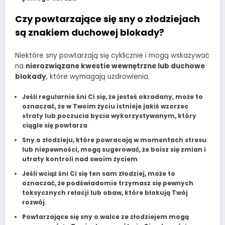
Czy powtarzające się sny o złodziejach
są znakiem duchowej blokady?
Niektóre sny powtarzają się cyklicznie i mogą wskazywać
na
nierozwiązane kwestie wewnętrzne lub duchowe
blokady
, które wymagają uzdrowienia.
Jeśli regularnie śni Ci się, że jesteś okradany, może to
oznaczać, że w Twoim życiu istnieje jakiś wzorzec
straty lub poczucia bycia wykorzystywanym, który
ciągle się powtarza
.
Sny o złodzieju, które powracają w momentach stresu
lub niepewności, mogą sugerować, że boisz się zmian i
utraty kontroli nad swoim życiem
.
Jeśli wciąż śni Ci się ten sam złodziej, może to
oznaczać, że podświadomie trzymasz się pewnych
toksycznych relacji lub obaw, które blokują Twój
rozwój
.
Powtarzające się sny o walce ze złodziejem mogą