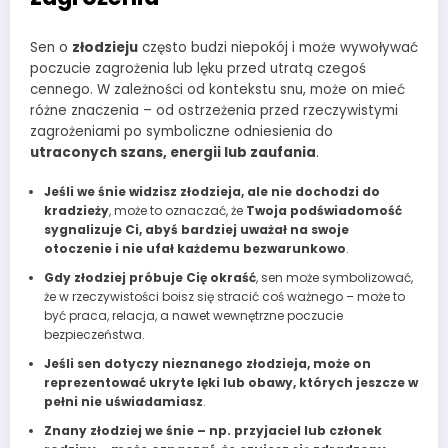
Sen o
złodzieju
często budzi niepokój i może wywoływać
poczucie zagrożenia lub lęku przed utratą czegoś
cennego. W zależności od kontekstu snu, może on mieć
różne znaczenia – od ostrzeżenia przed rzeczywistymi
zagrożeniami po symboliczne odniesienia do
utraconych szans, energii lub zaufania
.
Jeśli we śnie widzisz złodzieja, ale nie dochodzi do
kradzieży
, może to oznaczać, że
Twoja podświadomość
sygnalizuje Ci, abyś bardziej uważał na swoje
otoczenie i nie ufał każdemu bezwarunkowo
.
Gdy złodziej próbuje Cię okraść
, sen może symbolizować,
że w rzeczywistości boisz się stracić coś ważnego – może to
być praca, relacja, a nawet wewnętrzne poczucie
bezpieczeństwa.
Jeśli sen dotyczy nieznanego złodzieja, może on
reprezentować ukryte lęki lub obawy, których jeszcze w
pełni nie uświadamiasz
.
Znany złodziej we śnie – np. przyjaciel lub członek