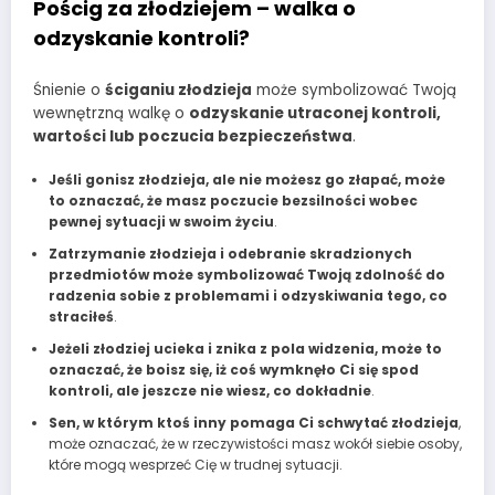
Pościg za złodziejem – walka o
odzyskanie kontroli?
Śnienie o
ściganiu złodzieja
może symbolizować Twoją
wewnętrzną walkę o
odzyskanie utraconej kontroli,
wartości lub poczucia bezpieczeństwa
.
Jeśli gonisz złodzieja, ale nie możesz go złapać, może
to oznaczać, że masz poczucie bezsilności wobec
pewnej sytuacji w swoim życiu
.
Zatrzymanie złodzieja i odebranie skradzionych
przedmiotów może symbolizować Twoją zdolność do
radzenia sobie z problemami i odzyskiwania tego, co
straciłeś
.
Jeżeli złodziej ucieka i znika z pola widzenia, może to
oznaczać, że boisz się, iż coś wymknęło Ci się spod
kontroli, ale jeszcze nie wiesz, co dokładnie
.
Sen, w którym ktoś inny pomaga Ci schwytać złodzieja
,
może oznaczać, że w rzeczywistości masz wokół siebie osoby,
które mogą wesprzeć Cię w trudnej sytuacji.