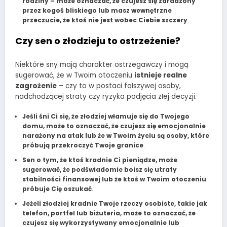
rodziny – może oznaczać, że czujesz się zdradzony
przez kogoś bliskiego lub masz wewnętrzne
przeczucie, że ktoś nie jest wobec Ciebie szczery
.
Czy sen o złodzieju to ostrzeżenie?
Niektóre sny mają charakter ostrzegawczy i mogą
sugerować, że w Twoim otoczeniu
istnieje realne
zagrożenie
– czy to w postaci fałszywej osoby,
nadchodzącej straty czy ryzyka podjęcia złej decyzji.
Jeśli śni Ci się, że złodziej włamuje się do Twojego
domu, może to oznaczać, że czujesz się emocjonalnie
narażony na atak lub że w Twoim życiu są osoby, które
próbują przekroczyć Twoje granice
.
Sen o tym, że ktoś kradnie Ci pieniądze, może
sugerować, że podświadomie boisz się utraty
stabilności finansowej lub że ktoś w Twoim otoczeniu
próbuje Cię oszukać
.
Jeżeli złodziej kradnie Twoje rzeczy osobiste, takie jak
telefon, portfel lub biżuteria, może to oznaczać, że
czujesz się wykorzystywany emocjonalnie lub