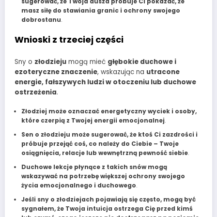
sugerować, że Twoja dusza próbuje Ci pokazać, że
masz siłę do stawiania granic i ochrony swojego
dobrostanu
.
Wnioski z trzeciej części
Sny o
złodzieju
mogą mieć
głębokie duchowe i
ezoteryczne znaczenie
, wskazując na
utracone
energie, fałszywych ludzi w otoczeniu lub duchowe
ostrzeżenia
.
Złodziej może oznaczać energetyczny wyciek i osoby,
które czerpią z Twojej energii emocjonalnej
.
Sen o złodzieju może sugerować, że ktoś Ci zazdrości i
próbuje przejąć coś, co należy do Ciebie – Twoje
osiągnięcia, relacje lub wewnętrzną pewność siebie
.
Duchowe lekcje płynące z takich snów mogą
wskazywać na potrzebę większej ochrony swojego
życia emocjonalnego i duchowego
.
Jeśli sny o złodziejach pojawiają się często, mogą być
sygnałem, że Twoja intuicja ostrzega Cię przed kimś