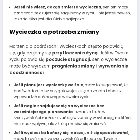
Jeżeli nie wiesz, dokąd zmierza wycieczka
, sen ten może
oznaczać, że czujesz się zagubiony w życiu i nie jesteś pewien,
jaka ścieżka jest dla Ciebie najlepsza.
Wycieczka a potrzeba zmiany
Marzenia o podróżach i wycieczkach często pojawiają
się, gdy czujemy się
przytłoczeni rutyną
. Jeśli w Twoim
życiu pojawia się
poczucie stagnacji
, sen o wycieczce
może być wyrazem
pragnienia zmiany
i
wyrwania się
z codzienności
.
Jeśli planujesz wycieczkę we śnie
, może to sugerować, że
podświadomie już przygotowujesz się do zmian i chcesz
wprowadzić coś nowego w swoim życiu.
Jeśli nagle znajdujesz się na wycieczce bez
wcześniejszego planowania
, oznacza to, że w
rzeczywistości możesz czuć się wrzucony w sytuację, na którą
nie masz wpływu, ale z którą musisz się zmierzyć.
Jeśli wycieczka kończy się inaczej, niż się spodziewałeś
,
może to być znak, że rzeczywistość odbiega od Twoich