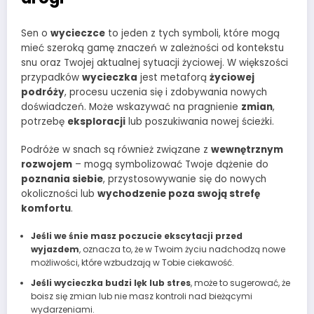
Sen o
wycieczce
to jeden z tych symboli, które mogą
mieć szeroką gamę znaczeń w zależności od kontekstu
snu oraz Twojej aktualnej sytuacji życiowej. W większości
przypadków
wycieczka
jest metaforą
życiowej
podróży
, procesu uczenia się i zdobywania nowych
doświadczeń. Może wskazywać na pragnienie
zmian
,
potrzebę
eksploracji
lub poszukiwania nowej ścieżki.
Podróże w snach są również związane z
wewnętrznym
rozwojem
– mogą symbolizować Twoje dążenie do
poznania siebie
, przystosowywanie się do nowych
okoliczności lub
wychodzenie poza swoją strefę
komfortu
.
Jeśli we śnie masz poczucie ekscytacji przed
wyjazdem
, oznacza to, że w Twoim życiu nadchodzą nowe
możliwości, które wzbudzają w Tobie ciekawość.
Jeśli wycieczka budzi lęk lub stres
, może to sugerować, że
boisz się zmian lub nie masz kontroli nad bieżącymi
wydarzeniami.