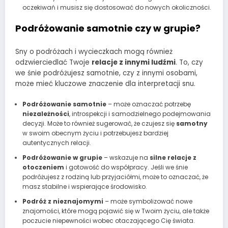
oczekiwań i musisz się dostosować do nowych okoliczności.
Podróżowanie samotnie czy w grupie?
Sny o podróżach i wycieczkach mogą również
odzwierciedlać Twoje
relacje z innymi ludźmi
. To, czy
we śnie podróżujesz samotnie, czy z innymi osobami,
może mieć kluczowe znaczenie dla interpretacji snu.
Podróżowanie samotnie
– może oznaczać potrzebę
niezależności
, introspekcji i samodzielnego podejmowania
decyzji. Może to również sugerować, że czujesz się
samotny
w swoim obecnym życiu i potrzebujesz bardziej
autentycznych relacji.
Podróżowanie w grupie
– wskazuje na
silne relacje z
otoczeniem
i gotowość do współpracy. Jeśli we śnie
podróżujesz z rodziną lub przyjaciółmi, może to oznaczać, że
masz stabilne i wspierające środowisko.
Podróż z nieznajomymi
– może symbolizować nowe
znajomości, które mogą pojawić się w Twoim życiu, ale także
poczucie niepewności wobec otaczającego Cię świata.