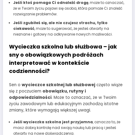
Jeśli ktoś pomaga Ci odnaleźć drogę
, może to oznaczać,
że w Twoim życiu pojawi się osoba, która pomoże Ci znaleźć
rozwiązanie problemów.
Jeśli zgubiłeś się, ale nie czujesz strachu, tylko
ciekawość
, może to sugerować, że jesteś otwarty na
nieznane i gotowy na odkrywanie nowych możliwości.
Wycieczka szkolna lub służbowa – jak
sny o obowiązkowych podróżach
interpretować w kontekście
codzienności?
Sen o
wycieczce szkolnej lub służbowej
często wiąże
się z poczuciem
obowiązku, rutyny i
odpowiedzialności
. Może to oznaczać, że w Twoim
życiu zawodowym lub edukacyjnym zachodzą istotne
zmiany, które wymagają większej uwagi.
Jeśli wycieczka szkolna jest przyjemna
, oznacza to, że
masz dobrą kontrolę nad swoją nauką lub pracą i jesteś
otwarty na nowe doświadczenia.