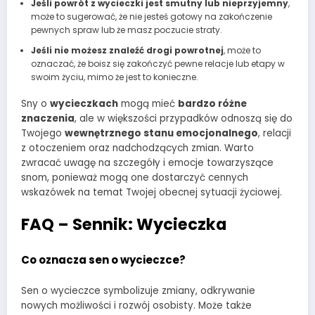
Jeśli powrót z wycieczki jest smutny lub nieprzyjemny
,
może to sugerować, że nie jesteś gotowy na zakończenie
pewnych spraw lub że masz poczucie straty.
Jeśli nie możesz znaleźć drogi powrotnej
, może to
oznaczać, że boisz się zakończyć pewne relacje lub etapy w
swoim życiu, mimo że jest to konieczne.
Sny o
wycieczkach
mogą mieć
bardzo różne
znaczenia
, ale w większości przypadków odnoszą się do
Twojego
wewnętrznego stanu emocjonalnego
, relacji
z otoczeniem oraz nadchodzących zmian. Warto
zwracać uwagę na szczegóły i emocje towarzyszące
snom, ponieważ mogą one dostarczyć cennych
wskazówek na temat Twojej obecnej sytuacji życiowej.
FAQ – Sennik: Wycieczka
Co oznacza sen o wycieczce?
Sen o wycieczce symbolizuje zmiany, odkrywanie
nowych możliwości i rozwój osobisty. Może także