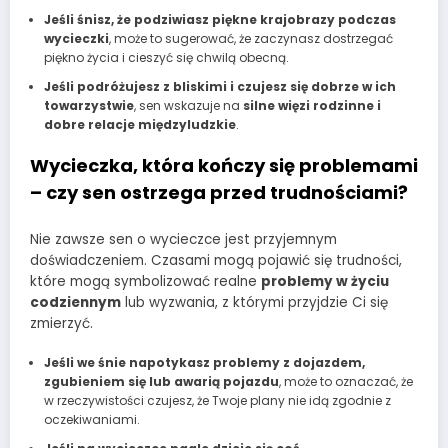
Jeśli śnisz, że podziwiasz piękne krajobrazy podczas
wycieczki
, może to sugerować, że zaczynasz dostrzegać
piękno życia i cieszyć się chwilą obecną.
Jeśli podróżujesz z bliskimi i czujesz się dobrze w ich
towarzystwie
, sen wskazuje na
silne więzi rodzinne i
dobre relacje międzyludzkie
.
Wycieczka, która kończy się problemami
– czy sen ostrzega przed trudnościami?
Nie zawsze sen o wycieczce jest przyjemnym
doświadczeniem. Czasami mogą pojawić się trudności,
które mogą symbolizować realne
problemy w życiu
codziennym
lub wyzwania, z którymi przyjdzie Ci się
zmierzyć.
Jeśli we śnie napotykasz problemy z dojazdem,
zgubieniem się lub awarią pojazdu
, może to oznaczać, że
w rzeczywistości czujesz, że Twoje plany nie idą zgodnie z
oczekiwaniami.