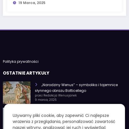
19 Marca, 2025
Polityka prywatności
OSTATNIE ARTYKUŁY
„Narodziny Wenus” – symbolika i tajemnice
słynnego obrazu Botticellego
przez Redakcja Wenusjanek
9 marca, 2025
1 czerwca znak zodiaku – Charakterystyka i
Używamy pliki cookie, aby zapewnić Ci najlepsze
cechy osobowości
wrażenia z przeglądania, personalizować zawartość
przez Redakcja Wenusjanek
4 lutego, 2025
naszej witryny, analizować jej ruch i wyświetlać