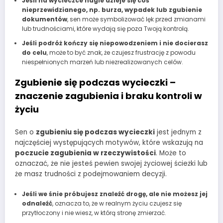
Jeśli na wycieczce nagle dzieje się coś
nieprzewidzianego, np. burza, wypadek lub zgubienie
dokumentów
, sen może symbolizować lęk przed zmianami
lub trudnościami, które wydają się poza Twoją kontrolą.
Jeśli podróż kończy się niepowodzeniem i nie docierasz
do celu
, może to być znak, że czujesz frustrację z powodu
niespełnionych marzeń lub niezrealizowanych celów.
Zgubienie się podczas wycieczki –
znaczenie zagubienia i braku kontroli w
życiu
Sen o
zgubieniu się podczas wycieczki
jest jednym z
najczęściej występujących motywów, które wskazują na
poczucie zagubienia w rzeczywistości
. Może to
oznaczać, że nie jesteś pewien swojej życiowej ścieżki lub
że masz trudności z podejmowaniem decyzji.
Jeśli we śnie próbujesz znaleźć drogę, ale nie możesz jej
odnaleźć
, oznacza to, że w realnym życiu czujesz się
przytłoczony i nie wiesz, w którą stronę zmierzać.