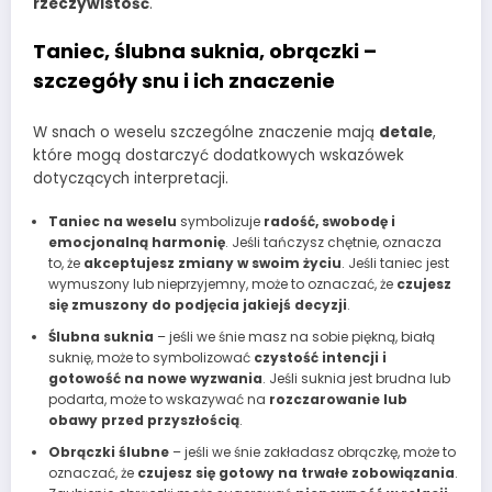
rzeczywistość
.
Taniec, ślubna suknia, obrączki –
szczegóły snu i ich znaczenie
W snach o weselu szczególne znaczenie mają
detale
,
które mogą dostarczyć dodatkowych wskazówek
dotyczących interpretacji.
Taniec na weselu
symbolizuje
radość, swobodę i
emocjonalną harmonię
. Jeśli tańczysz chętnie, oznacza
to, że
akceptujesz zmiany w swoim życiu
. Jeśli taniec jest
wymuszony lub nieprzyjemny, może to oznaczać, że
czujesz
się zmuszony do podjęcia jakiejś decyzji
.
Ślubna suknia
– jeśli we śnie masz na sobie piękną, białą
suknię, może to symbolizować
czystość intencji i
gotowość na nowe wyzwania
. Jeśli suknia jest brudna lub
podarta, może to wskazywać na
rozczarowanie lub
obawy przed przyszłością
.
Obrączki ślubne
– jeśli we śnie zakładasz obrączkę, może to
oznaczać, że
czujesz się gotowy na trwałe zobowiązania
.