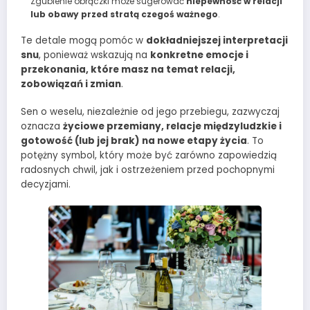
Zgubienie obrączki może sugerować
niepewność w relacji
lub obawy przed stratą czegoś ważnego
.
Te detale mogą pomóc w
dokładniejszej interpretacji
snu
, ponieważ wskazują na
konkretne emocje i
przekonania, które masz na temat relacji,
zobowiązań i zmian
.
Sen o weselu, niezależnie od jego przebiegu, zazwyczaj
oznacza
życiowe przemiany, relacje międzyludzkie i
gotowość (lub jej brak) na nowe etapy życia
. To
potężny symbol, który może być zarówno zapowiedzią
radosnych chwil, jak i ostrzeżeniem przed pochopnymi
decyzjami.