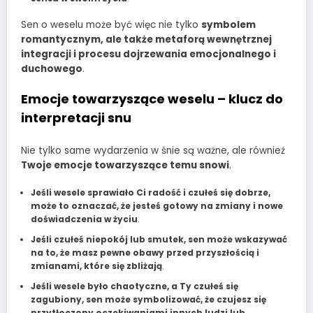
Sen o weselu może być więc nie tylko
symbolem
romantycznym, ale także metaforą wewnętrznej
integracji i procesu dojrzewania emocjonalnego i
duchowego
.
Emocje towarzyszące weselu – klucz do
interpretacji snu
Nie tylko same wydarzenia w śnie są ważne, ale również
Twoje emocje towarzyszące temu snowi
.
Jeśli wesele sprawiało Ci radość i czułeś się dobrze,
może to oznaczać, że jesteś gotowy na zmiany i nowe
doświadczenia w życiu
.
Jeśli czułeś niepokój lub smutek, sen może wskazywać
na to, że masz pewne obawy przed przyszłością i
zmianami, które się zbliżają
.
Jeśli wesele było chaotyczne, a Ty czułeś się
zagubiony, sen może symbolizować, że czujesz się
przytłoczony oczekiwaniami innych ludzi lub