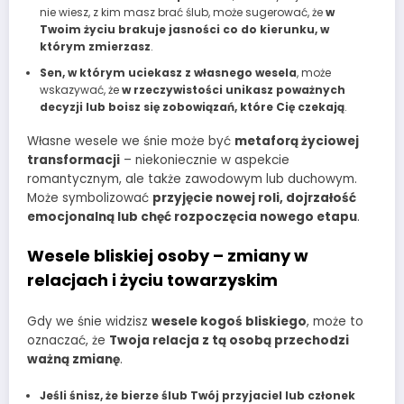
nie wiesz, z kim masz brać ślub, może sugerować, że
w
Twoim życiu brakuje jasności co do kierunku, w
którym zmierzasz
.
Sen, w którym uciekasz z własnego wesela
, może
wskazywać, że
w rzeczywistości unikasz poważnych
decyzji lub boisz się zobowiązań, które Cię czekają
.
Własne wesele we śnie może być
metaforą życiowej
transformacji
– niekoniecznie w aspekcie
romantycznym, ale także zawodowym lub duchowym.
Może symbolizować
przyjęcie nowej roli, dojrzałość
emocjonalną lub chęć rozpoczęcia nowego etapu
.
Wesele bliskiej osoby – zmiany w
relacjach i życiu towarzyskim
Gdy we śnie widzisz
wesele kogoś bliskiego
, może to
oznaczać, że
Twoja relacja z tą osobą przechodzi
ważną zmianę
.
Jeśli śnisz, że bierze ślub Twój przyjaciel lub członek