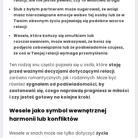
relacji, ale nie jesteś pewien, czy to właściwa droga
.
Ślub z byłym partnerem może sugerować, że wciąż
masz nierozwiązane emocje wobec tej osoby lub że w
Twoim obecnym życiu pojawiają się podobne wzorce
relacji
.
Wesele, które kończy się smutkiem lub
rozczarowaniem, może wskazywać, że boisz się
podjęcia zobowiązania lub że podświadomie czujesz,
że coś w Twojej relacji wymaga przemyślenia
.
Ten rodzaj snu często pojawia się u osób, które
stoją
przed ważnymi decyzjami dotyczącymi relacji
,
zarówno romantycznych, jak i rodzinnych. Może być
również
sygnałem od podświadomości, by
zastanowić się, czego naprawdę pragniesz w miłości
i czy jesteś gotowy na kolejne kroki
.
Wesele jako symbol wewnętrznej
harmonii lub konfliktów
Wesele w snach może nie tylko dotyczyć
życia