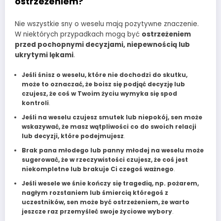
ostrzeżeniem?
Nie wszystkie sny o weselu mają pozytywne znaczenie.
W niektórych przypadkach mogą być
ostrzeżeniem
przed pochopnymi decyzjami, niepewnością lub
ukrytymi lękami
.
Jeśli śnisz o weselu, które nie dochodzi do skutku,
może to oznaczać, że boisz się podjąć decyzję lub
czujesz, że coś w Twoim życiu wymyka się spod
kontroli
.
Jeśli na weselu czujesz smutek lub niepokój, sen może
wskazywać, że masz wątpliwości co do swoich relacji
lub decyzji, które podejmujesz
.
Brak pana młodego lub panny młodej na weselu może
sugerować, że w rzeczywistości czujesz, że coś jest
niekompletne lub brakuje Ci czegoś ważnego
.
Jeśli wesele we śnie kończy się tragedią, np. pożarem,
nagłym rozstaniem lub śmiercią któregoś z
uczestników, sen może być ostrzeżeniem, że warto
jeszcze raz przemyśleć swoje życiowe wybory
.