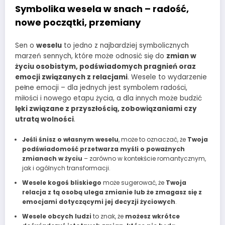
Symbolika wesela w snach – radość,
nowe początki, przemiany
Sen o
weselu
to jedno z najbardziej symbolicznych
marzeń sennych, które może odnosić się do
zmian w
życiu osobistym, podświadomych pragnień oraz
emocji związanych z relacjami
. Wesele to wydarzenie
pełne emocji – dla jednych jest symbolem radości,
miłości i nowego etapu życia, a dla innych może budzić
lęki związane z przyszłością, zobowiązaniami czy
utratą wolności
.
Jeśli śnisz o własnym weselu
, może to oznaczać, że
Twoja
podświadomość przetwarza myśli o poważnych
zmianach w życiu
– zarówno w kontekście romantycznym,
jak i ogólnych transformacji.
Wesele kogoś bliskiego
może sugerować, że
Twoja
relacja z tą osobą ulega zmianie lub że zmagasz się z
emocjami dotyczącymi jej decyzji życiowych
.
Wesele obcych ludzi
to znak, że
możesz wkrótce