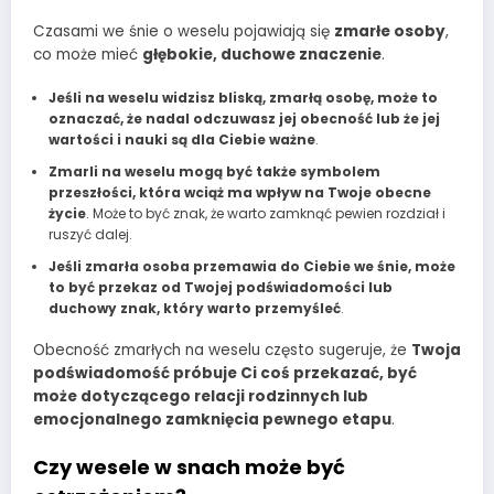
Czasami we śnie o weselu pojawiają się
zmarłe osoby
,
co może mieć
głębokie, duchowe znaczenie
.
Jeśli na weselu widzisz bliską, zmarłą osobę, może to
oznaczać, że nadal odczuwasz jej obecność lub że jej
wartości i nauki są dla Ciebie ważne
.
Zmarli na weselu mogą być także symbolem
przeszłości, która wciąż ma wpływ na Twoje obecne
życie
. Może to być znak, że warto zamknąć pewien rozdział i
ruszyć dalej.
Jeśli zmarła osoba przemawia do Ciebie we śnie, może
to być przekaz od Twojej podświadomości lub
duchowy znak, który warto przemyśleć
.
Obecność zmarłych na weselu często sugeruje, że
Twoja
podświadomość próbuje Ci coś przekazać, być
może dotyczącego relacji rodzinnych lub
emocjonalnego zamknięcia pewnego etapu
.
Czy wesele w snach może być