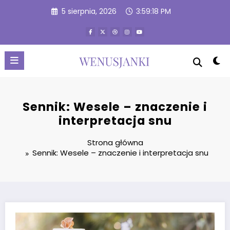
Przejdź
5 sierpnia, 2026
3:59:19 PM
do
treści
Sennik: Wesele – znaczenie i
interpretacja snu
Strona główna
Sennik: Wesele – znaczenie i interpretacja snu