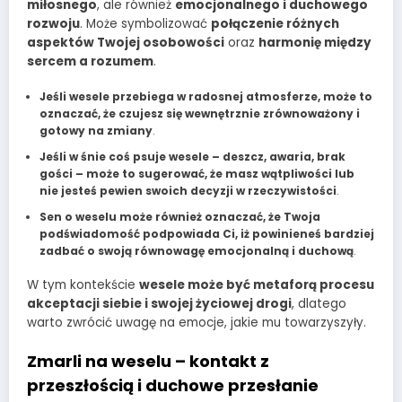
miłosnego
, ale również
emocjonalnego i duchowego
rozwoju
. Może symbolizować
połączenie różnych
aspektów Twojej osobowości
oraz
harmonię między
sercem a rozumem
.
Jeśli wesele przebiega w radosnej atmosferze, może to
oznaczać, że czujesz się wewnętrznie zrównoważony i
gotowy na zmiany
.
Jeśli w śnie coś psuje wesele – deszcz, awaria, brak
gości – może to sugerować, że masz wątpliwości lub
nie jesteś pewien swoich decyzji w rzeczywistości
.
Sen o weselu może również oznaczać, że Twoja
podświadomość podpowiada Ci, iż powinieneś bardziej
zadbać o swoją równowagę emocjonalną i duchową
.
W tym kontekście
wesele może być metaforą procesu
akceptacji siebie i swojej życiowej drogi
, dlatego
warto zwrócić uwagę na emocje, jakie mu towarzyszyły.
Zmarli na weselu – kontakt z
przeszłością i duchowe przesłanie