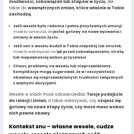
możliwości, zobowiązań lub etapów w życiu
, ale
także do
wewnętrznych zmian, które właśnie w Tobie
zachodzą
.
Jeśli wesele było radosne i pełne pozytywnych emocji
,
może to oznaczać, że
jesteś gotowy na nowe wyzwania i
zmiany w swoim życiu
.
Jeśli sen o weselu budził w Tobie niepokój lub smutek
,
może to wskazywać na
lęk przed zobowiązaniami, stratą
lub niepewnością wobec przyszłości
.
Chaos, problemy na weselu lub nieprzewidziane
komplikacje mogą sugerować, że w rzeczywistości
obawiasz się nieprzewidzianych trudności związanych
z ważnymi decyzjami
.
Wesele w snach może odzwierciedlać
Twoje podejście
do relacji i zmian
, a także wskazywać, czy
czujesz się
gotowy na nowe etapy życia, czy może masz wobec
nich pewne obawy
.
Kontekst snu – własne wesele, cudze