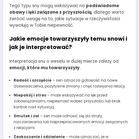
Tego typu sny mogą wskazywać na
podświadome
obawy i lęki związane z przyszłością
, dlatego warto
zwrócić uwagę na to, jakie sytuacje w rzeczywistości
wywołują w Tobie niepewność.
Jakie emocje towarzyszyły temu snowi i
jak je interpretować?
Interpretacja snu o weselu w dużej mierze zależy od
emocji, które mu towarzyszyły
.
Radość i szczęście
– sen oznacza gotowość na nowe
doświadczenia, pozytywne zmiany i chęć rozwijania relacji.
Niepokój i stres
– może wskazywać na lęk przed
zobowiązaniami, niepewność wobec przyszłości lub brak
kontroli nad sytuacją.
Smutek i żal
– sen może odnosić się do straty,
rozczarowania lub nieprzepracowanych emocji związanych
z relacjami.
Zaskoczenie i zdziwienie
– może oznaczać, że w