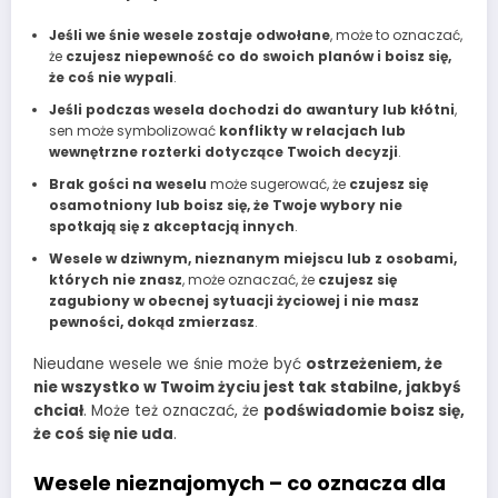
Jeśli we śnie wesele zostaje odwołane
, może to oznaczać,
że
czujesz niepewność co do swoich planów i boisz się,
że coś nie wypali
.
Jeśli podczas wesela dochodzi do awantury lub kłótni
,
sen może symbolizować
konflikty w relacjach lub
wewnętrzne rozterki dotyczące Twoich decyzji
.
Brak gości na weselu
może sugerować, że
czujesz się
osamotniony lub boisz się, że Twoje wybory nie
spotkają się z akceptacją innych
.
Wesele w dziwnym, nieznanym miejscu lub z osobami,
których nie znasz
, może oznaczać, że
czujesz się
zagubiony w obecnej sytuacji życiowej i nie masz
pewności, dokąd zmierzasz
.
Nieudane wesele we śnie może być
ostrzeżeniem, że
nie wszystko w Twoim życiu jest tak stabilne, jakbyś
chciał
. Może też oznaczać, że
podświadomie boisz się,
że coś się nie uda
.
Wesele nieznajomych – co oznacza dla