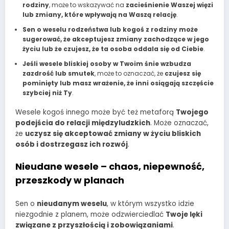
rodziny
, może to wskazywać na
zacieśnienie Waszej więzi
lub zmiany, które wpływają na Waszą relację
.
Sen o weselu rodzeństwa lub kogoś z rodziny może
sugerować, że akceptujesz zmiany zachodzące w jego
życiu lub że czujesz, że ta osoba oddala się od Ciebie
.
Jeśli wesele bliskiej osoby w Twoim śnie wzbudza
zazdrość lub smutek
, może to oznaczać, że
czujesz się
pominięty lub masz wrażenie, że inni osiągają szczęście
szybciej niż Ty
.
Wesele kogoś innego może być też metaforą
Twojego
podejścia do relacji międzyludzkich
. Może oznaczać,
że
uczysz się akceptować zmiany w życiu bliskich
osób i dostrzegasz ich rozwój
.
Nieudane wesele – chaos, niepewność,
przeszkody w planach
Sen o
nieudanym weselu
, w którym wszystko idzie
niezgodnie z planem, może odzwierciedlać
Twoje lęki
związane z przyszłością i zobowiązaniami
.