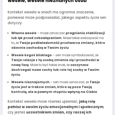
wesele, wesele nieznanych osób
Kontekst wesela w snach ma ogromne znaczenie,
ponieważ może podpowiadać, jakiego aspektu życia sen
dotyczy.
Własne wesele
– może oznaczać
pragnienie stabilizacji
lub lęk przed zobowiązaniem
. Może także wskazywać na
to, że
Twoja podświadomość przetwarza zmiany, które
obecnie zachodzą w Twoim życiu
.
Wesele kogoś bliskiego
– sen może symbolizować, że
Twoja relacja z tą osobą zmienia się i przechodzi w
nową fazę
. Może to być także znak, że
zaczynasz
dostrzegać nowe cechy lub role tej osoby w Twoim
życiu
.
Wesele nieznajomych
– sen może oznaczać, że
Twoje
życie jest w trakcie zmian, które są poza Twoją
kontrolą, ale w pewnym stopniu wpłyną na Ciebie
.
Kontekst wesela może również ujawniać,
jaką rolę
pełnisz w swoim życiu emocjonalnym i społecznym
,
czy jesteś
uczestnikiem zmian, czy raczej ich