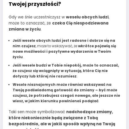
Twojej przyszłości?
Gdy we śnie uczestniczysz w
weselu obcych ludzi
,
może to oznaczać, że
czeka Cię niespodziewana
zmiana w życiu
.
Jeśli wesele obcych ludzi jest radosne i dobrze się na
nim czujesz
, może to wskazywać, że
wkrótce pojawią się
nowe możliwości i pozytywne wydarzenia w Twoim
życiu
.
Jeśli wesele budzi w Tobie niepokój, może to oznaczać,
że czujesz się wciągnięty w sytuację, która Cię nie
dotyczy lub której nie rozumiesz
.
Wesele nieznajomych może również wskazywać na
Twoją podświadomą gotowość do zmiany – być może
czujesz, że potrzebujesz czegoś nowego, ale jeszcze nie
wiesz, w jakim kierunku powinieneś podążać
.
Taki sen może symbolizować
nadchodzące zmiany,
które niekoniecznie będą związane z Tobą
bezpośrednio, ale w jakiś sposób wpłyną na Twoją