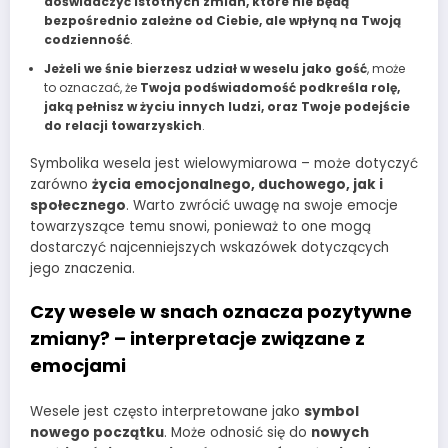
doświadczyć istotnych zmian, które nie będą
bezpośrednio zależne od Ciebie, ale wpłyną na Twoją
codzienność
.
Jeżeli we śnie bierzesz udział w weselu jako gość
, może
to oznaczać, że
Twoja podświadomość podkreśla rolę,
jaką pełnisz w życiu innych ludzi, oraz Twoje podejście
do relacji towarzyskich
.
Symbolika wesela jest wielowymiarowa – może dotyczyć
zarówno
życia emocjonalnego, duchowego, jak i
społecznego
. Warto zwrócić uwagę na swoje emocje
towarzyszące temu snowi, ponieważ to one mogą
dostarczyć najcenniejszych wskazówek dotyczących
jego znaczenia.
Czy wesele w snach oznacza pozytywne
zmiany? – interpretacje związane z
emocjami
Wesele jest często interpretowane jako
symbol
nowego początku
. Może odnosić się do
nowych