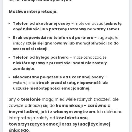
Możliwe interpretacje:
Telefon od ukochanej osoby
– może oznaczać
tęsknotę,
chęć bliskości lub potrzebę rozmowy na ważny temat
.
Brak odpowiedzi na telefon od partnera
– sugeruje, że
śniący
czuje się ignorowany lub ma wątpliwości co do
szczerości relacji
.
Telefon od byłego partnera
– może oznaczać, że
niektóre sprawy z przeszłości nadal nie zostały
zamknięte
.
Nieodebrane połączenie od ukochanej osoby
–
wskazuje na
strach przed stratą, niepewność lub
uczucie niedostępności emocjonalnej
.
Sny o
telefonie
mogą mieć wiele różnych znaczeń, ale
zawsze odnoszą się do
komunikacji – zarówno z
innymi ludźmi, jak i z własnym wnętrzem
. Ich dokładna
interpretacja zależy od
kontekstu snu,
towarzyszących emocji oraz sytuacji życiowej
śniącego
.