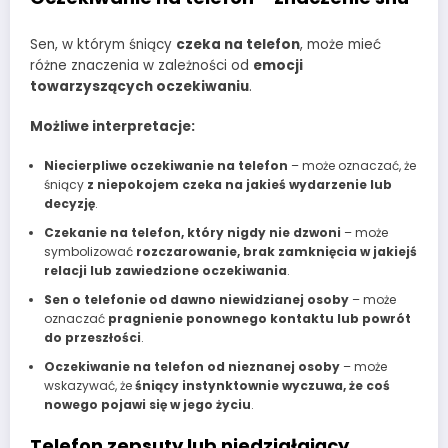
Sen, w którym śniący
czeka na telefon
, może mieć
różne znaczenia w zależności od
emocji
towarzyszących oczekiwaniu
.
Możliwe interpretacje:
Niecierpliwe oczekiwanie na telefon
– może oznaczać, że
śniący
z niepokojem czeka na jakieś wydarzenie lub
decyzję
.
Czekanie na telefon, który nigdy nie dzwoni
– może
symbolizować
rozczarowanie, brak zamknięcia w jakiejś
relacji lub zawiedzione oczekiwania
.
Sen o telefonie od dawno niewidzianej osoby
– może
oznaczać
pragnienie ponownego kontaktu lub powrót
do przeszłości
.
Oczekiwanie na telefon od nieznanej osoby
– może
wskazywać, że
śniący instynktownie wyczuwa, że coś
nowego pojawi się w jego życiu
.
Telefon zepsuty lub niedziałający