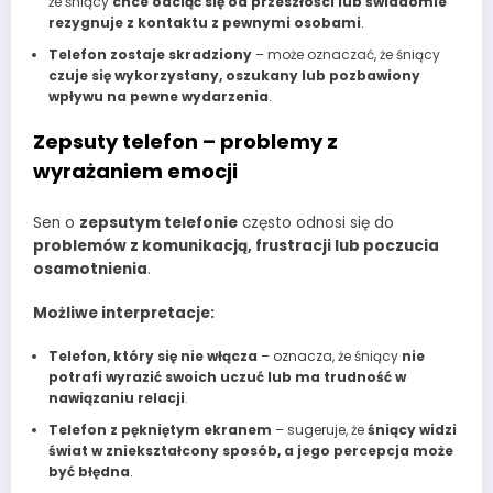
że śniący
chce odciąć się od przeszłości lub świadomie
rezygnuje z kontaktu z pewnymi osobami
.
Telefon zostaje skradziony
– może oznaczać, że śniący
czuje się wykorzystany, oszukany lub pozbawiony
wpływu na pewne wydarzenia
.
Zepsuty telefon – problemy z
wyrażaniem emocji
Sen o
zepsutym telefonie
często odnosi się do
problemów z komunikacją, frustracji lub poczucia
osamotnienia
.
Możliwe interpretacje:
Telefon, który się nie włącza
– oznacza, że śniący
nie
potrafi wyrazić swoich uczuć lub ma trudność w
nawiązaniu relacji
.
Telefon z pękniętym ekranem
– sugeruje, że
śniący widzi
świat w zniekształcony sposób, a jego percepcja może
być błędna
.