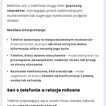
Niektóre sny o telefonie mogą mieć
proroczy
charakter
, ostrzegając przed nadchodzącymi
wydarzeniami lub sugerując konieczność podjęcia
działań.
Możliwe interpretacje:
Telefon dzwoniący w niespodziewanym momencie
–
może oznaczać, że śniący
wkrótce otrzyma ważne
informacje, które zmienią jego życie
.
Telefon, który dzwoni nieustannie
– może wskazywać na
przeciążenie obowiązkami, nadmiar stresu lub presję
ze strony otoczenia
.
Rozmowa telefoniczna, która budzi lęk
– może
sugerować, że śniący
obawia się konfrontacji z pewną
osobą lub sytuacją
.
Sen o telefonie a relacje miłosne
Telefon pojawiający się w snach może również odnosić
się do
relacji romantycznych
.