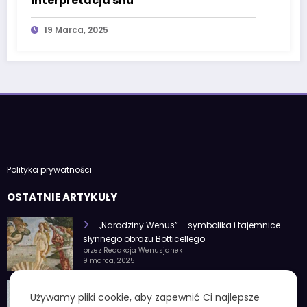
interpretacja snu
19 Marca, 2025
Polityka prywatności
OSTATNIE ARTYKUŁY
„Narodziny Wenus” – symbolika i tajemnice
słynnego obrazu Botticellego
przez Redakcja Wenusjanek
9 marca, 2025
1 czerwca znak zodiaku – Charakterystyka i
Używamy pliki cookie, aby zapewnić Ci najlepsze
cechy osobowości