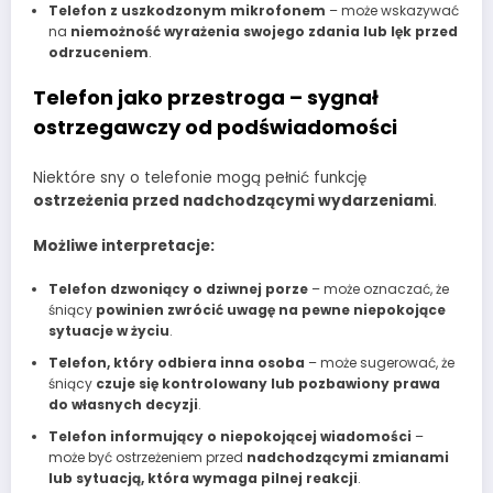
Telefon z uszkodzonym mikrofonem
– może wskazywać
na
niemożność wyrażenia swojego zdania lub lęk przed
odrzuceniem
.
Telefon jako przestroga – sygnał
ostrzegawczy od podświadomości
Niektóre sny o telefonie mogą pełnić funkcję
ostrzeżenia przed nadchodzącymi wydarzeniami
.
Możliwe interpretacje:
Telefon dzwoniący o dziwnej porze
– może oznaczać, że
śniący
powinien zwrócić uwagę na pewne niepokojące
sytuacje w życiu
.
Telefon, który odbiera inna osoba
– może sugerować, że
śniący
czuje się kontrolowany lub pozbawiony prawa
do własnych decyzji
.
Telefon informujący o niepokojącej wiadomości
–
może być ostrzeżeniem przed
nadchodzącymi zmianami
lub sytuacją, która wymaga pilnej reakcji
.