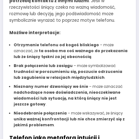
potrzebą kontaktu z innymi ludźmi
. Jeśli w
rzeczywistości śniący czeka na ważną wiadomość,
rozmowę lub decyzję, jego podświadomość może
symbolicznie wyrażać to poprzez motyw telefonu.
Możliwe interpretacje:
Otrzymanie telefonu od kogoś bliskiego
– może
oznaczać, że
ta osoba ma coś ważnego do przekazania
lub że śniący tęskni za jej obecnością
.
Brak połączenia lub zasięgu
– może symbolizować
trudności w porozumieniu się, poczucie odrzucenia
lub zagubienia w relacjach międzyludzkich
.
Nieznany numer dzwoniący we śnie
– może oznaczać
nadchodzące nowe doświadczenia, nieoczekiwane
wiadomości lub sytuację, na którą śniący nie jest
jeszcze gotowy
.
Nieodebranie połączenia
– może wskazywać, że śniący
unika ważnej konfrontacji lub nie chce zmierzyć się z
jakimś problemem
.
Telefon jako metafora intuicji i