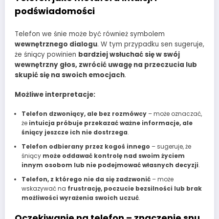
podświadomości
Telefon we śnie może być również symbolem
wewnętrznego dialogu
. W tym przypadku sen sugeruje,
że śniący powinien
bardziej wsłuchać się w swój
wewnętrzny głos, zwrócić uwagę na przeczucia lub
skupić się na swoich emocjach
.
Możliwe interpretacje:
Telefon dzwoniący, ale bez rozmówcy
– może oznaczać,
że
intuicja próbuje przekazać ważne informacje, ale
śniący jeszcze ich nie dostrzega
.
Telefon odbierany przez kogoś innego
– sugeruje, że
śniący
może oddawać kontrolę nad swoim życiem
innym osobom lub nie podejmować własnych decyzji
.
Telefon, z którego nie da się zadzwonić
– może
wskazywać na
frustrację, poczucie bezsilności lub brak
możliwości wyrażenia swoich uczuć
.
Oczekiwanie na telefon – znaczenie snu