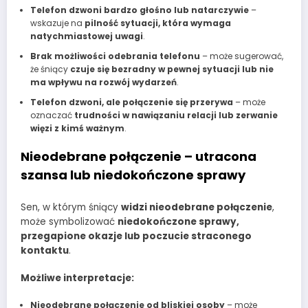
Telefon dzwoni bardzo głośno lub natarczywie
–
wskazuje na
pilność sytuacji, która wymaga
natychmiastowej uwagi
.
Brak możliwości odebrania telefonu
– może sugerować,
że śniący
czuje się bezradny w pewnej sytuacji lub nie
ma wpływu na rozwój wydarzeń
.
Telefon dzwoni, ale połączenie się przerywa
– może
oznaczać
trudności w nawiązaniu relacji lub zerwanie
więzi z kimś ważnym
.
Nieodebrane połączenie – utracona
szansa lub niedokończone sprawy
Sen, w którym śniący
widzi nieodebrane połączenie
,
może symbolizować
niedokończone sprawy,
przegapione okazje lub poczucie straconego
kontaktu
.
Możliwe interpretacje:
Nieodebrane połączenie od bliskiej osoby
– może