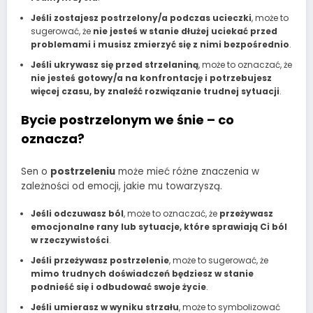
Jeśli zostajesz postrzelony/a podczas ucieczki
, może to
sugerować, że
nie jesteś w stanie dłużej uciekać przed
problemami i musisz zmierzyć się z nimi bezpośrednio
.
Jeśli ukrywasz się przed strzelaniną
, może to oznaczać, że
nie jesteś gotowy/a na konfrontację i potrzebujesz
więcej czasu, by znaleźć rozwiązanie trudnej sytuacji
.
Bycie postrzelonym we śnie – co
oznacza?
Sen o
postrzeleniu
może mieć różne znaczenia w
zależności od emocji, jakie mu towarzyszą.
Jeśli odczuwasz ból
, może to oznaczać, że
przeżywasz
emocjonalne rany lub sytuacje, które sprawiają Ci ból
w rzeczywistości
.
Jeśli przeżywasz postrzelenie
, może to sugerować, że
mimo trudnych doświadczeń będziesz w stanie
podnieść się i odbudować swoje życie
.
Jeśli umierasz w wyniku strzału
, może to symbolizować