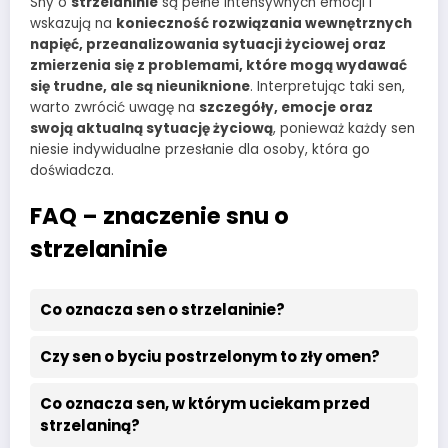
Sny o
strzelaninie
są pełne intensywnych emocji i
wskazują na
konieczność rozwiązania wewnętrznych
napięć, przeanalizowania sytuacji życiowej oraz
zmierzenia się z problemami, które mogą wydawać
się trudne, ale są nieuniknione
. Interpretując taki sen,
warto zwrócić uwagę na
szczegóły, emocje oraz
swoją aktualną sytuację życiową
, ponieważ każdy sen
niesie indywidualne przesłanie dla osoby, która go
doświadcza.
FAQ – znaczenie snu o
strzelaninie
Co oznacza sen o strzelaninie?
Czy sen o byciu postrzelonym to zły omen?
Co oznacza sen, w którym uciekam przed
strzelaniną?