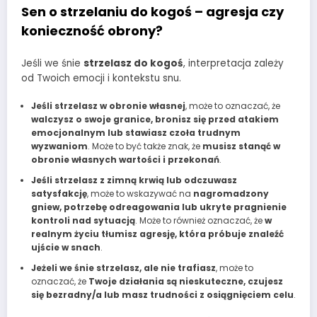
Sen o strzelaniu do kogoś – agresja czy
konieczność obrony?
Jeśli we śnie
strzelasz do kogoś
, interpretacja zależy
od Twoich emocji i kontekstu snu.
Jeśli strzelasz w obronie własnej
, może to oznaczać, że
walczysz o swoje granice, bronisz się przed atakiem
emocjonalnym lub stawiasz czoła trudnym
wyzwaniom
. Może to być także znak, że
musisz stanąć w
obronie własnych wartości i przekonań
.
Jeśli strzelasz z zimną krwią lub odczuwasz
satysfakcję
, może to wskazywać na
nagromadzony
gniew, potrzebę odreagowania lub ukryte pragnienie
kontroli nad sytuacją
. Może to również oznaczać, że
w
realnym życiu tłumisz agresję, która próbuje znaleźć
ujście w snach
.
Jeżeli we śnie strzelasz, ale nie trafiasz
, może to
oznaczać, że
Twoje działania są nieskuteczne, czujesz
się bezradny/a lub masz trudności z osiągnięciem celu
.