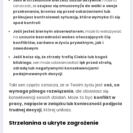
Jeśli w strzelaninie bierzesz udział aktywnie
, może to
oznaczać, że
czujesz się zmuszony/a do walki o swoje
przekonania, bronisz się przed oskarżeniami lub
próbujesz kontrolować sytuację, która wymyka Ci się
spod kontroli
.
Jeśli jesteś biernym obserwatorem
, może to wskazywać
na
uczucie bezradności wobec otaczających Cię
konfliktów, zarówno w życiu prywatnym, jak i
zawodowym
.
Jeśli boisz się, że strzały trafią Ciebie lub kogoś
bliskiego
, sen może odzwierciedlać
lęk przed stratą,
zdradą lub negatywnymi konsekwencjami
podejmowanych decyzji
.
Taki sen często oznacza, że w Twoim życiu jest
coś, co
wymaga pilnego rozwiązania
, ale obawiasz się
konsekwencji swoich działań. Może to być
konflikt w
pracy, napięcie w związku lub konieczność podjęcia
trudnej decyzji
, której unikasz.
Strzelanina a ukryte zagrożenie