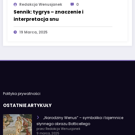
Redakcja Wenusjanek
0
Sennik: tygrys – znaczenie i
interpretacja snu
19 Marca, 2025
Polityka prywatności
OSTATNIE ARTYKUŁY
„Narodziny Wenus” – symbolika i tajemnice
słynnego obrazu Botticellego
przez Redakcja Wenusjanek
9 marca, 2025