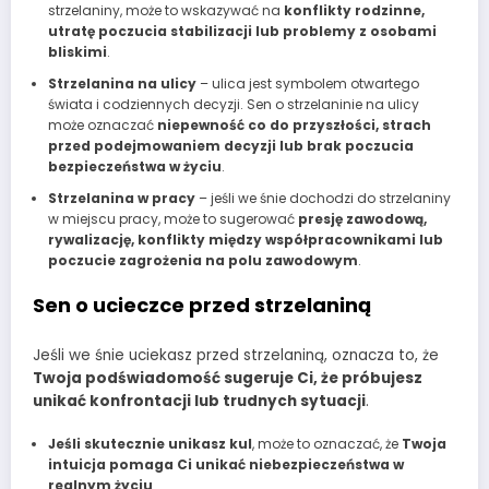
strzelaniny, może to wskazywać na
konflikty rodzinne,
utratę poczucia stabilizacji lub problemy z osobami
bliskimi
.
Strzelanina na ulicy
– ulica jest symbolem otwartego
świata i codziennych decyzji. Sen o strzelaninie na ulicy
może oznaczać
niepewność co do przyszłości, strach
przed podejmowaniem decyzji lub brak poczucia
bezpieczeństwa w życiu
.
Strzelanina w pracy
– jeśli we śnie dochodzi do strzelaniny
w miejscu pracy, może to sugerować
presję zawodową,
rywalizację, konflikty między współpracownikami lub
poczucie zagrożenia na polu zawodowym
.
Sen o ucieczce przed strzelaniną
Jeśli we śnie uciekasz przed strzelaniną, oznacza to, że
Twoja podświadomość sugeruje Ci, że próbujesz
unikać konfrontacji lub trudnych sytuacji
.
Jeśli skutecznie unikasz kul
, może to oznaczać, że
Twoja
intuicja pomaga Ci unikać niebezpieczeństwa w
realnym życiu
.