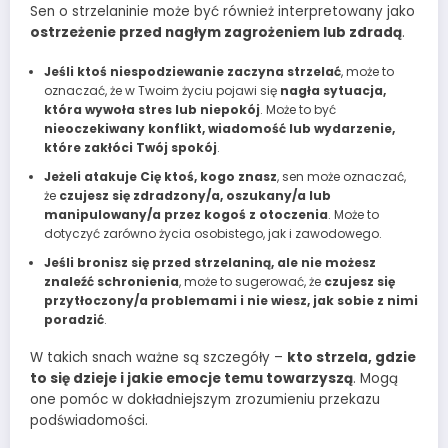
Sen o strzelaninie może być również interpretowany jako
ostrzeżenie przed nagłym zagrożeniem lub zdradą
.
Jeśli ktoś niespodziewanie zaczyna strzelać
, może to
oznaczać, że w Twoim życiu pojawi się
nagła sytuacja,
która wywoła stres lub niepokój
. Może to być
nieoczekiwany konflikt, wiadomość lub wydarzenie,
które zakłóci Twój spokój
.
Jeżeli atakuje Cię ktoś, kogo znasz
, sen może oznaczać,
że
czujesz się zdradzony/a, oszukany/a lub
manipulowany/a przez kogoś z otoczenia
. Może to
dotyczyć zarówno życia osobistego, jak i zawodowego.
Jeśli bronisz się przed strzelaniną, ale nie możesz
znaleźć schronienia
, może to sugerować, że
czujesz się
przytłoczony/a problemami i nie wiesz, jak sobie z nimi
poradzić
.
W takich snach ważne są szczegóły –
kto strzela, gdzie
to się dzieje i jakie emocje temu towarzyszą
. Mogą
one pomóc w dokładniejszym zrozumieniu przekazu
podświadomości.