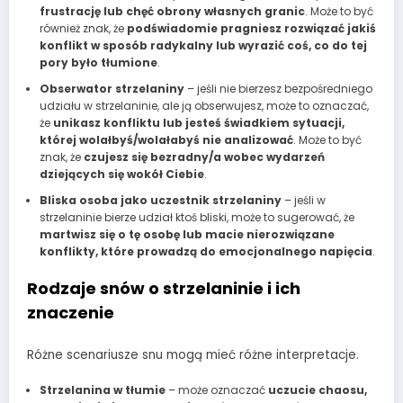
frustrację lub chęć obrony własnych granic
. Może to być
również znak, że
podświadomie pragniesz rozwiązać jakiś
konflikt w sposób radykalny lub wyrazić coś, co do tej
pory było tłumione
.
Obserwator strzelaniny
– jeśli nie bierzesz bezpośredniego
udziału w strzelaninie, ale ją obserwujesz, może to oznaczać,
że
unikasz konfliktu lub jesteś świadkiem sytuacji,
której wolałbyś/wolałabyś nie analizować
. Może to być
znak, że
czujesz się bezradny/a wobec wydarzeń
dziejących się wokół Ciebie
.
Bliska osoba jako uczestnik strzelaniny
– jeśli w
strzelaninie bierze udział ktoś bliski, może to sugerować, że
martwisz się o tę osobę lub macie nierozwiązane
konflikty, które prowadzą do emocjonalnego napięcia
.
Rodzaje snów o strzelaninie i ich
znaczenie
Różne scenariusze snu mogą mieć różne interpretacje.
Strzelanina w tłumie
– może oznaczać
uczucie chaosu,