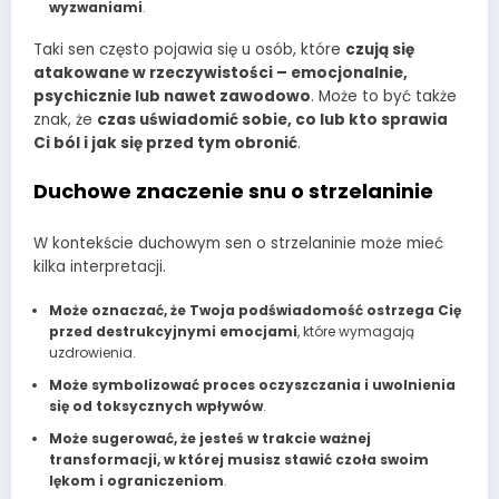
wyzwaniami
.
Taki sen często pojawia się u osób, które
czują się
atakowane w rzeczywistości – emocjonalnie,
psychicznie lub nawet zawodowo
. Może to być także
znak, że
czas uświadomić sobie, co lub kto sprawia
Ci ból i jak się przed tym obronić
.
Duchowe znaczenie snu o strzelaninie
W kontekście duchowym sen o strzelaninie może mieć
kilka interpretacji.
Może oznaczać, że Twoja podświadomość ostrzega Cię
przed destrukcyjnymi emocjami
, które wymagają
uzdrowienia.
Może symbolizować proces oczyszczania i uwolnienia
się od toksycznych wpływów
.
Może sugerować, że jesteś w trakcie ważnej
transformacji, w której musisz stawić czoła swoim
lękom i ograniczeniom
.