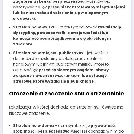
zagubienia i braku bezpieczeństwa
. Może również
wskazywać na
lęk przed niekontrolowanymi sytuacjami
lub konieczność odnalezienia się w niepewnym
środowisku
.
Strzelanina w wojsku
– może symbolizować
rywalizację,
dyscyplinę, potrzebę walki o swoje wartości lub
konieczność podporządkowania się określonym
zasadom
.
Strzelanina w miejscu publicznym
– jeśli we śnie
dochodzi do strzelaniny w szkole, pracy, centrum
handlowym lub innym publicznym miejscu, może to
oznaczać
lęk przed społecznym osądem, obawy
związane z własnym wizerunkiem lub sytuacje
stresowe, które wydają się nieuniknione
.
Otoczenie a znaczenie snu o strzelaninie
Lokalizacja, w której dochodzi do strzelaniny, również ma
kluczowe znaczenie.
Strzelanina w domu
– dom symbolizuje
prywatność,
stabilność i bezpieczeństwo
, więc jeśli dochodzi w nim do