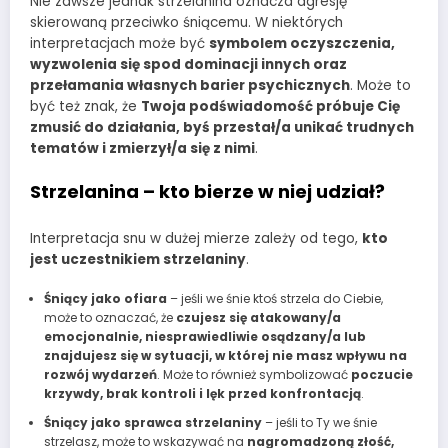
Nie zawsze jednak strzelanina oznacza agresję
skierowaną przeciwko śniącemu. W niektórych
interpretacjach może być
symbolem oczyszczenia,
wyzwolenia się spod dominacji innych oraz
przełamania własnych barier psychicznych
. Może to
być też znak, że
Twoja podświadomość próbuje Cię
zmusić do działania, byś przestał/a unikać trudnych
tematów i zmierzył/a się z nimi
.
Strzelanina – kto bierze w niej udział?
Interpretacja snu w dużej mierze zależy od tego,
kto
jest uczestnikiem strzelaniny
.
Śniący jako ofiara
– jeśli we śnie ktoś strzela do Ciebie,
może to oznaczać, że
czujesz się atakowany/a
emocjonalnie, niesprawiedliwie osądzany/a lub
znajdujesz się w sytuacji, w której nie masz wpływu na
rozwój wydarzeń
. Może to również symbolizować
poczucie
krzywdy, brak kontroli i lęk przed konfrontacją
.
Śniący jako sprawca strzelaniny
– jeśli to Ty we śnie
strzelasz, może to wskazywać na
nagromadzoną złość,