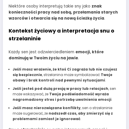
Niektóre osoby interpretują takie sny jako
znak
konieczności pracy nad sobą, przełamania starych
wzorców i otwarcia się na nową ścieżkę życia
.
Kontekst życiowy a interpretacja snu o
strzelaninie
Każdy sen jest odzwierciedleniem
emocji, które
dominują w Twoim życiu na jawie
.
Jeśli masz wrażenie, że ktoś Ci zagraża lub nie czujesz
się bezpiecznie
, strzelanina może symbolizować
Twoje
obawy i brak kontroli nad pewnymi sytuacjami
.
Jeśli jesteś pod dużą presją w pracy lub relacjach
, sen
może wskazywać, że
Twoja podświadomość wyraża
nagromadzony stres i potrzebę uwolnienia emocji
.
Jeśli masz nierozwiązane konflikty
, sen o strzelaninie
może sugerować, że
nadszedł czas, aby zmierzyć się z
problemami zamiast je ignorować
.