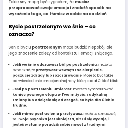
Takie sny mogą być sygnałem, że
musisz
przepracować swoje emocje i znaleźć sposób na
wyrażenie tego, co tłumisz w sobie na co dzień
.
Bycie postrzelonym we śnie – co
oznacza?
Sen o byciu
postrzelonym
może budzić niepokój, ale
jego znaczenie zależy od kontekstu i emocji śniącego.
Jeśli we śnie odczuwasz ból po postrzeleniu
, może to
oznaczać, że
przeżywasz wewnętrzne cierpienie,
poczucie zdrady lub rozczarowanie
. Może to być także
odzwierciedlenie emocjonalnej rany, którą zadał Ci ktoś bliski.
Jeśli po postrzeleniu umierasz
, może to symbolizować
koniec pewnego etapu w Twoim życiu, radykalną
zmianę lub odcięcie się od czegoś, co było dla Ciebie
trudne
.
Jeśli mimo postrzelenia przeżywasz
, może to oznaczać,
że
Twoja psychika jest silniejsza, niż Ci się wydaje, i
jesteś w stanie poradzić sobie nawet z trudnymi