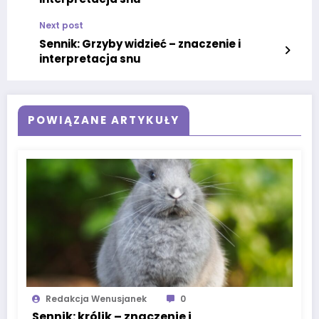
Next post
Sennik: Grzyby widzieć – znaczenie i
interpretacja snu
POWIĄZANE ARTYKUŁY
Redakcja Wenusjanek
0
Sennik: królik – znaczenie i