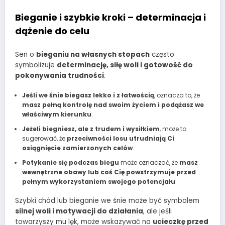
Bieganie i szybkie kroki – determinacja i
dążenie do celu
Sen o
bieganiu na własnych stopach
często
symbolizuje
determinację, siłę woli i gotowość do
pokonywania trudności
.
Jeśli we śnie biegasz lekko i z łatwością
, oznacza to, że
masz pełną kontrolę nad swoim życiem i podążasz we
właściwym kierunku
.
Jeżeli biegniesz, ale z trudem i wysiłkiem
, może to
sugerować, że
przeciwności losu utrudniają Ci
osiągnięcie zamierzonych celów
.
Potykanie się podczas biegu
może oznaczać, że
masz
wewnętrzne obawy lub coś Cię powstrzymuje przed
pełnym wykorzystaniem swojego potencjału
.
Szybki chód lub bieganie we śnie może być symbolem
silnej woli i motywacji do działania
, ale jeśli
towarzyszy mu lęk, może wskazywać na
ucieczkę przed