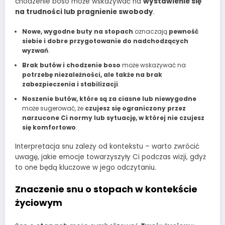
chodzenie boso może wskazywać na
wystawienie się
na trudności lub pragnienie swobody
.
Nowe, wygodne buty na stopach
oznaczają
pewność
siebie i dobre przygotowanie do nadchodzących
wyzwań
.
Brak butów i chodzenie boso
może wskazywać na
potrzebę niezależności, ale także na brak
zabezpieczenia i stabilizacji
.
Noszenie butów, które są za ciasne lub niewygodne
może sugerować, że
czujesz się ograniczony przez
narzucone Ci normy lub sytuację, w której nie czujesz
się komfortowo
.
Interpretacja snu zależy od kontekstu – warto zwrócić
uwagę, jakie emocje towarzyszyły Ci podczas wizji, gdyż
to one będą kluczowe w jego odczytaniu.
Znaczenie snu o stopach w kontekście
życiowym