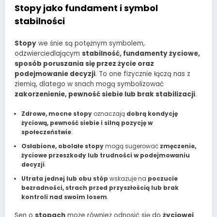
Stopy jako fundament i symbol
stabilności
Stopy
we śnie są potężnym symbolem,
odzwierciedlającym
stabilność, fundamenty życiowe,
sposób poruszania się przez życie oraz
podejmowanie decyzji
. To one fizycznie łączą nas z
ziemią, dlatego w snach mogą symbolizować
zakorzenienie, pewność siebie lub brak stabilizacji
.
Zdrowe, mocne stopy
oznaczają
dobrą kondycję
życiową, pewność siebie i silną pozycję w
społeczeństwie
.
Osłabione, obolałe stopy
mogą sugerować
zmęczenie,
życiowe przeszkody lub trudności w podejmowaniu
decyzji
.
Utrata jednej lub obu stóp
wskazuje na
poczucie
bezradności, strach przed przyszłością lub brak
kontroli nad swoim losem
.
Sen o
stopach
może również odnosić się do
życiowej