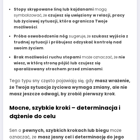
Stopy skrępowane liną lub kajdanami
mogą
symbolizować, że
czujesz się uwięziony w relacji, pracy
lub życiowej sytuacji, która ogranicza Twoje
możliwości
.
Próba oswobodzenia nóg
sugeruje, że
szukasz wyjścia z
trudnej sytuacji i próbujesz odzyskać kontrolę nad
swoim życiem
.
Brak możliwości ruchu stopami
może oznaczać, że
nie
wiesz, w którą stronę pójść lub czujesz się
sparaliżowany strachem przed zmianami
.
Tego typu sny często pojawiają się, gdy
masz wrażenie,
że Twoja sytuacja życiowa wymaga zmiany, ale nie
masz jeszcze odwagi, by zrobić pierwszy krok
.
Mocne, szybkie kroki – determinacja i
dążenie do celu
Sen o
pewnych, szybkich krokach lub biegu
może
oznaczać, że
masz jasny cel i determinację do jego