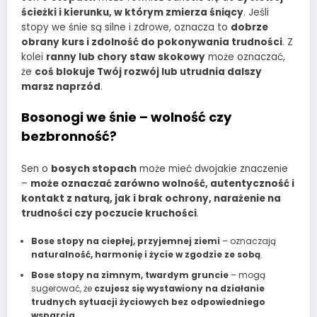
ścieżki i kierunku, w którym zmierza śniący
. Jeśli
stopy we śnie są silne i zdrowe, oznacza to
dobrze
obrany kurs i zdolność do pokonywania trudności
. Z
kolei
ranny lub chory staw skokowy
może oznaczać,
że
coś blokuje Twój rozwój lub utrudnia dalszy
marsz naprzód
.
Bosonogi we śnie – wolność czy
bezbronność?
Sen o
bosych stopach
może mieć dwojakie znaczenie
–
może oznaczać zarówno wolność, autentyczność i
kontakt z naturą, jak i brak ochrony, narażenie na
trudności czy poczucie kruchości
.
Bose stopy na ciepłej, przyjemnej ziemi
– oznaczają
naturalność, harmonię i życie w zgodzie ze sobą
.
Bose stopy na zimnym, twardym gruncie
– mogą
sugerować, że
czujesz się wystawiony na działanie
trudnych sytuacji życiowych bez odpowiedniego
wsparcia
.