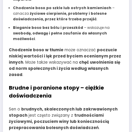
Chodzenie boso po szkle lub ostrych kamieniach
–
oznacza
życiowe cierpienie, problemy i bolesne
doświadczenia, przez które trzeba przejść
.
Bieganie boso bez bólu i przeszkód
– wskazuje na
swobodę, odwagę i pełne zaufanie do własnych
możliwości
.
Chodzenie boso w tłumie
może oznaczać
poczucie
niskiej wartości i lęk przed byciem ocenianym przez
innych
. Może także wskazywać na
chęć uwolnienia się
od norm społecznych i życia według własnych
zasad
.
Brudne i poranione stopy – ciężkie
doświadczenia
Sen o
brudnych, skaleczonych lub zakrwawionych
stopach
jest często związany z
trudnościami
życiowymi, poczuciem winy lub koniecznością
przepracowania bolesnych doświadczeń
.