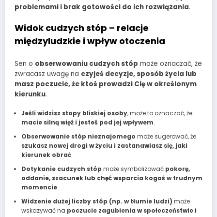
problemami i brak gotowości do ich rozwiązania
.
Widok cudzych stóp – relacje
międzyludzkie i wpływ otoczenia
Sen o
obserwowaniu cudzych stóp
może oznaczać, że
zwracasz uwagę na
czyjeś decyzje, sposób życia lub
masz poczucie, że ktoś prowadzi Cię w określonym
kierunku
.
Jeśli widzisz stopy bliskiej osoby
, może to oznaczać, że
macie silną więź i jesteś pod jej wpływem
.
Obserwowanie stóp nieznajomego
może sugerować, że
szukasz nowej drogi w życiu i zastanawiasz się, jaki
kierunek obrać
.
Dotykanie cudzych stóp
może symbolizować
pokorę,
oddanie, szacunek lub chęć wsparcia kogoś w trudnym
momencie
.
Widzenie dużej liczby stóp (np. w tłumie ludzi)
może
wskazywać na
poczucie zagubienia w społeczeństwie i