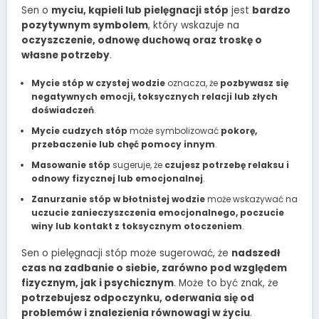
Sen o
myciu, kąpieli lub pielęgnacji stóp
jest
bardzo
pozytywnym symbolem
, który wskazuje na
oczyszczenie, odnowę duchową oraz troskę o
własne potrzeby
.
Mycie stóp w czystej wodzie
oznacza, że
pozbywasz się
negatywnych emocji, toksycznych relacji lub złych
doświadczeń
.
Mycie cudzych stóp
może symbolizować
pokorę,
przebaczenie lub chęć pomocy innym
.
Masowanie stóp
sugeruje, że
czujesz potrzebę relaksu i
odnowy fizycznej lub emocjonalnej
.
Zanurzanie stóp w błotnistej wodzie
może wskazywać na
uczucie zanieczyszczenia emocjonalnego, poczucie
winy lub kontakt z toksycznym otoczeniem
.
Sen o pielęgnacji stóp może sugerować, że
nadszedł
czas na zadbanie o siebie, zarówno pod względem
fizycznym, jak i psychicznym
. Może to być znak, że
potrzebujesz odpoczynku, oderwania się od
problemów i znalezienia równowagi w życiu
.