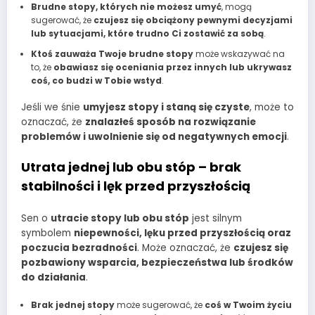
Brudne stopy, których nie możesz umyć
, mogą
sugerować, że
czujesz się obciążony pewnymi decyzjami
lub sytuacjami, które trudno Ci zostawić za sobą
.
Ktoś zauważa Twoje brudne stopy
może wskazywać na
to, że
obawiasz się oceniania przez innych lub ukrywasz
coś, co budzi w Tobie wstyd
.
Jeśli we śnie
umyjesz stopy i staną się czyste
, może to
oznaczać, że
znalazłeś sposób na rozwiązanie
problemów i uwolnienie się od negatywnych emocji
.
Utrata jednej lub obu stóp – brak
stabilności i lęk przed przyszłością
Sen o
utracie stopy lub obu stóp
jest silnym
symbolem
niepewności, lęku przed przyszłością oraz
poczucia bezradności
. Może oznaczać, że
czujesz się
pozbawiony wsparcia, bezpieczeństwa lub środków
do działania
.
Brak jednej stopy
może sugerować, że
coś w Twoim życiu