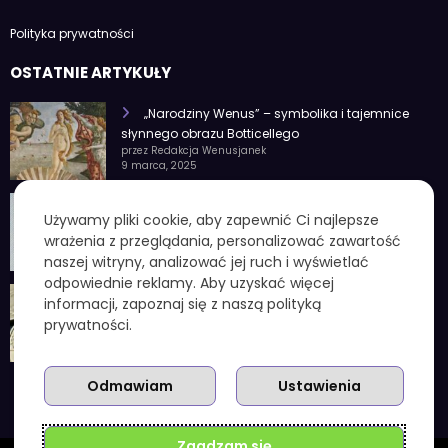
Polityka prywatności
OSTATNIE ARTYKUŁY
„Narodziny Wenus” – symbolika i tajemnice
słynnego obrazu Botticellego
przez Redakcja Wenusjanek
9 marca, 2025
1 czerwca znak zodiaku – Charakterystyka i
Używamy pliki cookie, aby zapewnić Ci najlepsze
cechy osobowości
wrażenia z przeglądania, personalizować zawartość
przez Redakcja Wenusjanek
4 lutego, 2025
naszej witryny, analizować jej ruch i wyświetlać
odpowiednie reklamy. Aby uzyskać więcej
1 kuna ile to zł – aktualny przelicznik, koniec
informacji, zapoznaj się z naszą polityką
chorwackiej waluty i praktyczne wskazówki
prywatności.
przez Redakcja Wenusjanek
3 grudnia, 2025
Odmawiam
Ustawienia
Zgadzam się