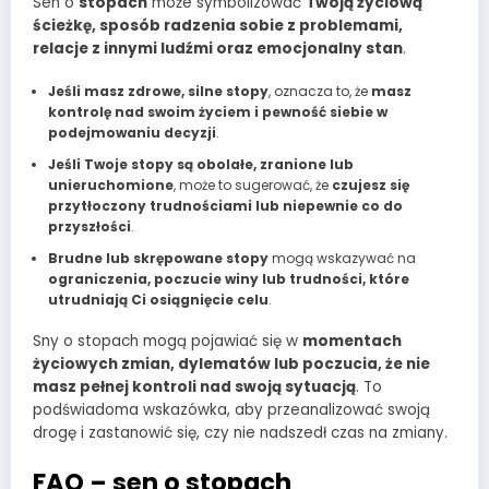
Sen o
stopach
może symbolizować
Twoją życiową
ścieżkę, sposób radzenia sobie z problemami,
relacje z innymi ludźmi oraz emocjonalny stan
.
Jeśli masz zdrowe, silne stopy
, oznacza to, że
masz
kontrolę nad swoim życiem i pewność siebie w
podejmowaniu decyzji
.
Jeśli Twoje stopy są obolałe, zranione lub
unieruchomione
, może to sugerować, że
czujesz się
przytłoczony trudnościami lub niepewnie co do
przyszłości
.
Brudne lub skrępowane stopy
mogą wskazywać na
ograniczenia, poczucie winy lub trudności, które
utrudniają Ci osiągnięcie celu
.
Sny o stopach mogą pojawiać się w
momentach
życiowych zmian, dylematów lub poczucia, że nie
masz pełnej kontroli nad swoją sytuacją
. To
podświadoma wskazówka, aby przeanalizować swoją
drogę i zastanowić się, czy nie nadszedł czas na zmiany.
FAQ – sen o stopach