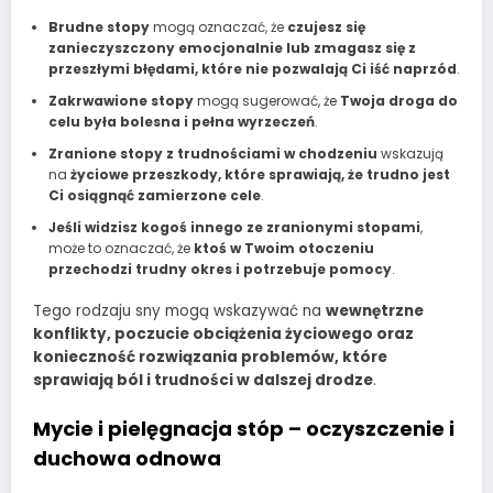
Brudne stopy
mogą oznaczać, że
czujesz się
zanieczyszczony emocjonalnie lub zmagasz się z
przeszłymi błędami, które nie pozwalają Ci iść naprzód
.
Zakrwawione stopy
mogą sugerować, że
Twoja droga do
celu była bolesna i pełna wyrzeczeń
.
Zranione stopy z trudnościami w chodzeniu
wskazują
na
życiowe przeszkody, które sprawiają, że trudno jest
Ci osiągnąć zamierzone cele
.
Jeśli widzisz kogoś innego ze zranionymi stopami
,
może to oznaczać, że
ktoś w Twoim otoczeniu
przechodzi trudny okres i potrzebuje pomocy
.
Tego rodzaju sny mogą wskazywać na
wewnętrzne
konflikty, poczucie obciążenia życiowego oraz
konieczność rozwiązania problemów, które
sprawiają ból i trudności w dalszej drodze
.
Mycie i pielęgnacja stóp – oczyszczenie i
duchowa odnowa