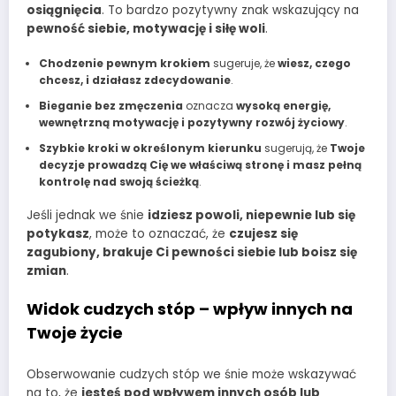
osiągnięcia
. To bardzo pozytywny znak wskazujący na
pewność siebie, motywację i siłę woli
.
Chodzenie pewnym krokiem
sugeruje, że
wiesz, czego
chcesz, i działasz zdecydowanie
.
Bieganie bez zmęczenia
oznacza
wysoką energię,
wewnętrzną motywację i pozytywny rozwój życiowy
.
Szybkie kroki w określonym kierunku
sugerują, że
Twoje
decyzje prowadzą Cię we właściwą stronę i masz pełną
kontrolę nad swoją ścieżką
.
Jeśli jednak we śnie
idziesz powoli, niepewnie lub się
potykasz
, może to oznaczać, że
czujesz się
zagubiony, brakuje Ci pewności siebie lub boisz się
zmian
.
Widok cudzych stóp – wpływ innych na
Twoje życie
Obserwowanie cudzych stóp we śnie może wskazywać
na to, że
jesteś pod wpływem innych osób lub