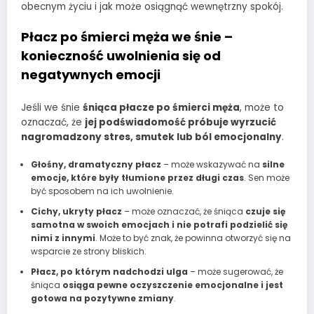
obecnym życiu i jak może osiągnąć wewnętrzny spokój.
Płacz po śmierci męża we śnie –
konieczność uwolnienia się od
negatywnych emocji
Jeśli we śnie
śniąca płacze po śmierci męża
, może to
oznaczać, że
jej podświadomość próbuje wyrzucić
nagromadzony stres, smutek lub ból emocjonalny
.
Głośny, dramatyczny płacz
– może wskazywać na
silne
emocje, które były tłumione przez długi czas
. Sen może
być sposobem na ich uwolnienie.
Cichy, ukryty płacz
– może oznaczać, że śniąca
czuje się
samotna w swoich emocjach i nie potrafi podzielić się
nimi z innymi
. Może to być znak, że powinna otworzyć się na
wsparcie ze strony bliskich.
Płacz, po którym nadchodzi ulga
– może sugerować, że
śniąca
osiąga pewne oczyszczenie emocjonalne i jest
gotowa na pozytywne zmiany
.