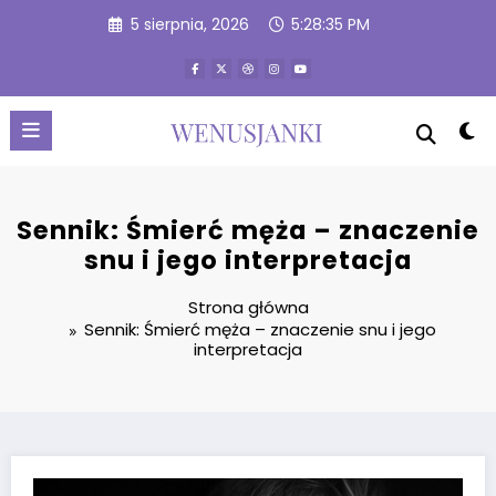
Przejdź
5 sierpnia, 2026
5:28:36 PM
do
treści
Sennik: Śmierć męża – znaczenie
snu i jego interpretacja
Strona główna
Sennik: Śmierć męża – znaczenie snu i jego
interpretacja