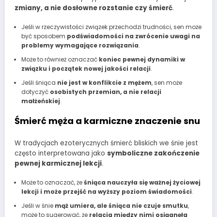
zmiany, a nie dosłowne rozstanie czy śmierć
.
Jeśli w rzeczywistości związek przechodzi trudności, sen może
być sposobem
podświadomości na zwrócenie uwagi na
problemy wymagające rozwiązania
.
Może to również oznaczać
koniec pewnej dynamiki w
związku i początek nowej jakości relacji
.
Jeśli śniąca
nie jest w konflikcie z mężem
, sen może
dotyczyć
osobistych przemian, a nie relacji
małżeńskiej
.
Śmierć męża a karmiczne znaczenie snu
W tradycjach ezoterycznych śmierć bliskich we śnie jest
często interpretowana jako
symboliczne zakończenie
pewnej karmicznej lekcji
.
Może to oznaczać, że
śniąca nauczyła się ważnej życiowej
lekcji i może przejść na wyższy poziom świadomości
.
Jeśli w śnie
mąż umiera, ale śniąca nie czuje smutku
,
może to sugerować, że
relacja między nimi osiągnęła