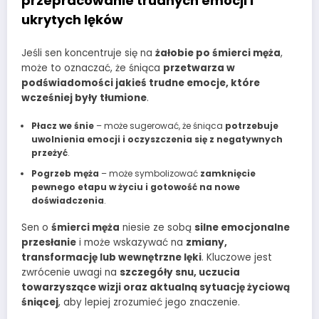
przepracowanie trudnych emocji i
ukrytych lęków
Jeśli sen koncentruje się na
żałobie po śmierci męża
,
może to oznaczać, że śniąca
przetwarza w
podświadomości jakieś trudne emocje, które
wcześniej były tłumione
.
Płacz we śnie
– może sugerować, że śniąca
potrzebuje
uwolnienia emocji i oczyszczenia się z negatywnych
przeżyć
.
Pogrzeb męża
– może symbolizować
zamknięcie
pewnego etapu w życiu i gotowość na nowe
doświadczenia
.
Sen o
śmierci męża
niesie ze sobą
silne emocjonalne
przesłanie
i może wskazywać na
zmiany,
transformację lub wewnętrzne lęki
. Kluczowe jest
zwrócenie uwagi na
szczegóły snu, uczucia
towarzyszące wizji oraz aktualną sytuację życiową
śniącej
, aby lepiej zrozumieć jego znaczenie.