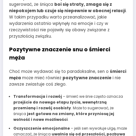
sugerować, że śniąca
boi się straty, zmaga się z
niepokojem lub czuje się niepewnie w obecnej relacji
.
W takim przypadku warto przeanalizować, jakie
wydarzenia ostatnio wpłynęły na emocje i czy w
rzeczywistości nie pojawiły się obawy związane z
przyszłością związku.
Pozytywne znaczenie snu o śmierci
męża
Choć może wydawać się to paradoksalne, sen o
śmierci
męża
może mieć również
pozytywne znaczenie
i nie
zawsze zwiastuje coś złego.
Transformacja i rozwój
– śmierć we śnie często oznacza
przejście do nowego etapu życia, wewnętrzną
przemianę i rozwój osobisty
. Może to sugerować, że
śniąca
jest gotowa na zmiany, które przyniosą jej
wolność i nowe możliwości
.
Oczyszczenie emocjonalne
– jeśli sen wywołuje ulgę, może
oznaczać, że śniąca
uwalnia się od przeszłości, pozbywa