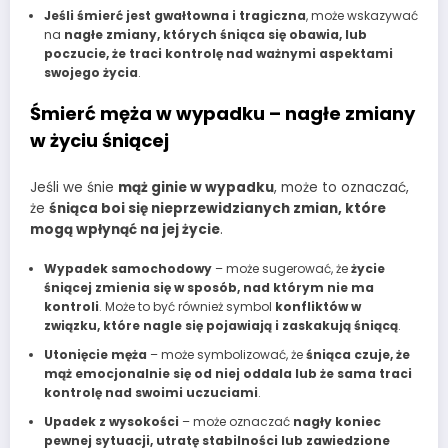
Jeśli śmierć jest gwałtowna i tragiczna
, może wskazywać
na
nagłe zmiany, których śniąca się obawia, lub
poczucie, że traci kontrolę nad ważnymi aspektami
swojego życia
.
Śmierć męża w wypadku – nagłe zmiany
w życiu śniącej
Jeśli we śnie
mąż ginie w wypadku
, może to oznaczać,
że
śniąca boi się nieprzewidzianych zmian, które
mogą wpłynąć na jej życie
.
Wypadek samochodowy
– może sugerować, że
życie
śniącej zmienia się w sposób, nad którym nie ma
kontroli
. Może to być również symbol
konfliktów w
związku, które nagle się pojawiają i zaskakują śniącą
.
Utonięcie męża
– może symbolizować, że
śniąca czuje, że
mąż emocjonalnie się od niej oddala lub że sama traci
kontrolę nad swoimi uczuciami
.
Upadek z wysokości
– może oznaczać
nagły koniec
pewnej sytuacji, utratę stabilności lub zawiedzione