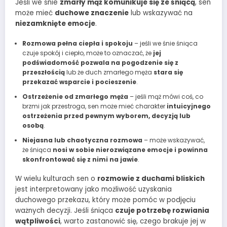
Jeśli we śnie
zmarły mąż komunikuje się ze śniącą
, sen
może mieć
duchowe znaczenie
lub wskazywać na
niezamknięte emocje
.
Rozmowa pełna ciepła i spokoju
– jeśli we śnie śniąca
czuje spokój i ciepło, może to oznaczać, że
jej
podświadomość pozwala na pogodzenie się z
przeszłością
lub że duch zmarłego męża
stara się
przekazać wsparcie i pocieszenie
.
Ostrzeżenie od zmarłego męża
– jeśli mąż mówi coś, co
brzmi jak przestroga, sen może mieć charakter
intuicyjnego
ostrzeżenia przed pewnym wyborem, decyzją lub
osobą
.
Niejasna lub chaotyczna rozmowa
– może wskazywać,
że śniąca
nosi w sobie nierozwiązane emocje i powinna
skonfrontować się z nimi na jawie
.
W wielu kulturach sen o
rozmowie z duchami bliskich
jest interpretowany jako możliwość uzyskania
duchowego przekazu, który może pomóc w podjęciu
ważnych decyzji. Jeśli śniąca
czuje potrzebę rozwiania
wątpliwości
, warto zastanowić się, czego brakuje jej w