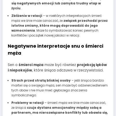
się negatywnych emocji lub zamyka trudny etap w
życiu
.
Zbliżenie w relacji
– w niektórych interpretacjach śmierć
męża we śnie może oznaczać, że
związek przechodzi przez
istotne zmiany, które mogą doprowadzić do jego
wzmocnienia
. Może to symbolizować koniec pewnych
konfliktów i początek nowej jakości w relacji.
Negatywne interpretacje snu o śmierci
męża
Sen o
śmierci męża
może być również
projekcją lęków
i niepokojów
, które śniąca odczuwa w rzeczywistości.
Strach przed stratą bliskiej osoby
– jeśli śniąca bardzo
martwi się o swojego męża, sen może być odzwierciedleniem
tych obaw i nie musi mieć głębszego znaczenia
symbolicznego.
Problemy w relacji
– śmierć męża we śnie może oznaczać,
że śniąca
czuje dystans emocjonalny między sobą a
partnerem, ma nierozwiązane konflikty lub obawia się,