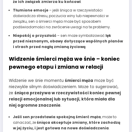
że ich związek zmierza ku końcowi
.
Tłumione emocje
– jeśli śniąca w rzeczywistości
doświadcza stresu, poczucia winy lub niepewności w
związku, sen o śmierci męża może być sposobem
podświadomości na zwrócenie uwagi na te problemy.
Niepokój o przyszłość
– sen może symbolizować
lęk
przed nieznanym, obawy dotyczące wspólnych planów
i strach przed nagłą zmianą życiową
.
Widzenie śmierci męża we śnie – koniec
pewnego etapu i zmiana w relacji
Widzenie we śnie momentu
śmierci męża
może być
niezwykle silnym doświadczeniem. Może to sugerować,
że
śniąca przeżywa w rzeczywistości koniec pewnej
relacji emocjonalnej lub sytuacji, która miała dla
niej ogromne znaczenie
.
Jeśli sen przedstawia spokojną śmierć męża
, może to
oznaczać, że
śniąca akceptuje zmiany, które zachodzą
w jej życiu, i jest gotowa na nowe doświadczenia
.