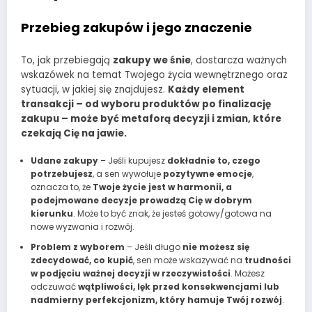
Przebieg zakupów i jego znaczenie
To, jak przebiegają
zakupy we śnie
, dostarcza ważnych
wskazówek na temat Twojego życia wewnętrznego oraz
sytuacji, w jakiej się znajdujesz.
Każdy element
transakcji – od wyboru produktów po finalizację
zakupu – może być metaforą decyzji i zmian, które
czekają Cię na jawie.
Udane zakupy
– Jeśli kupujesz
dokładnie to, czego
potrzebujesz
, a sen wywołuje
pozytywne emocje
,
oznacza to, że
Twoje życie jest w harmonii, a
podejmowane decyzje prowadzą Cię w dobrym
kierunku
. Może to być znak, że jesteś gotowy/gotowa na
nowe wyzwania i rozwój.
Problem z wyborem
– Jeśli długo
nie możesz się
zdecydować, co kupić
, sen może wskazywać na
trudności
w podjęciu ważnej decyzji w rzeczywistości
. Możesz
odczuwać
wątpliwości, lęk przed konsekwencjami lub
nadmierny perfekcjonizm, który hamuje Twój rozwój
.