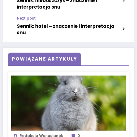
Sennik: nieboszczyk – znaczenie i
interpretacja snu
Next post
Sennik: hotel – znaczenie i interpretacja
snu
POWIĄZANE ARTYKUŁY
Redakcja Wenusjanek
0