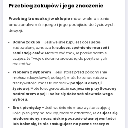
Przebieg zakupów i jego znaczenie
Przebieg transakcji w sklepie
mówi wiele o stanie
emocjonalnym śniącego i jego podejściu do życiowych
decyzji.
Udane zakupy
– Jeśli we śnie kupujesz coś i jesteś
zadowolony, oznacza to
sukces, spełnienie marzeń i
realizację celów
. Może to być znak, że podświadomie
czujesz, że Twoje działania prowadzą do pozytywnych
rezultatów.
Problem z wyborem
– Jeśli stoisz przed półkami i nie
możesz zdecydować, co kupić, może to oznaczać, że w
rzeczywistości masz trudności w
podjęciu decyzji
życiowej
. Może to sugerować, że
czujesz się przytłoczony
nadmiarem opcji i boisz się dokonać niewłaściwego
wyboru
.
Brak pieniędzy
– Jeśli we śnie nie masz wystarczającej
ilości pieniędzy na zakupy, może to oznaczać, że
czujesz się
niedoceniony, masz niskie poczucie własnej wartości
lub boisz się, że nie zasługujesz na pewne rzeczy w