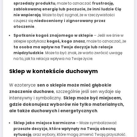
sprzedaży produktu
, może to oznaczać
frustrację,
zablokowaną energię lub poczucie, że inni ludzie Cię
nie wspierają
. Może to być sygnał, że w rzeczywistości
czujesz się
niedoceniony i zignorowany przez
otoczenie
.
Spotkanie kogoś znajomego w sklepie
– Jeśli we śnie w
sklepie spotykasz
kogoś, kogo znasz
, może to oznaczać, że
ta osoba ma wpływ na Twoje decyzje lub relacje
międzyludzkie
. Może to być znak, że warto zwrócić uwagę
na to, jak ta relacja wpływa na Twoje życie.
Sklep w kontekście duchowym
W ezoteryce
sen o sklepie może mieć głębokie
znaczenie duchowe
, szczególnie jeśli sen wydaje się
intensywny i symboliczny.
Sklep może być miejscem,
gdzie dokonujesz wyborów nie tylko materialnych,
ale także duchowych i energetycznych
.
Sklep jako miejsce karmiczne
– Może symbolizować
przeszłe decyzje, które wpłynęły na Twoją obecną
sytuację
, oraz wybory, które mogą zmienić Twoją przyszłość.