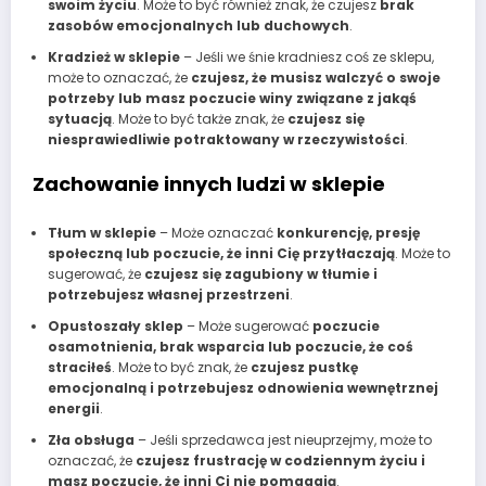
swoim życiu
. Może to być również znak, że czujesz
brak
zasobów emocjonalnych lub duchowych
.
Kradzież w sklepie
– Jeśli we śnie kradniesz coś ze sklepu,
może to oznaczać, że
czujesz, że musisz walczyć o swoje
potrzeby lub masz poczucie winy związane z jakąś
sytuacją
. Może to być także znak, że
czujesz się
niesprawiedliwie potraktowany w rzeczywistości
.
Zachowanie innych ludzi w sklepie
Tłum w sklepie
– Może oznaczać
konkurencję, presję
społeczną lub poczucie, że inni Cię przytłaczają
. Może to
sugerować, że
czujesz się zagubiony w tłumie i
potrzebujesz własnej przestrzeni
.
Opustoszały sklep
– Może sugerować
poczucie
osamotnienia, brak wsparcia lub poczucie, że coś
straciłeś
. Może to być znak, że
czujesz pustkę
emocjonalną i potrzebujesz odnowienia wewnętrznej
energii
.
Zła obsługa
– Jeśli sprzedawca jest nieuprzejmy, może to
oznaczać, że
czujesz frustrację w codziennym życiu i
masz poczucie, że inni Ci nie pomagają
.