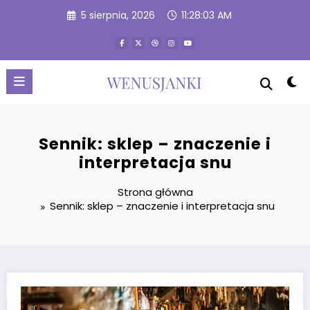
Przejdź
5 sierpnia, 2026
11:28:04 AM
do
treści
Sennik: sklep – znaczenie i
interpretacja snu
Strona główna
Sennik: sklep – znaczenie i interpretacja snu