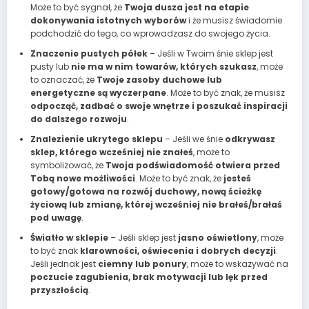
Może to być sygnał, że
Twoja dusza jest na etapie
dokonywania istotnych wyborów
i że musisz świadomie
podchodzić do tego, co wprowadzasz do swojego życia.
Znaczenie pustych półek
– Jeśli w Twoim śnie sklep jest
pusty lub
nie ma w nim towarów, których szukasz
, może
to oznaczać, że
Twoje zasoby duchowe lub
energetyczne są wyczerpane
. Może to być znak, że musisz
odpocząć, zadbać o swoje wnętrze i poszukać inspiracji
do dalszego rozwoju
.
Znalezienie ukrytego sklepu
– Jeśli we śnie
odkrywasz
sklep, którego wcześniej nie znałeś
, może to
symbolizować, że
Twoja podświadomość otwiera przed
Tobą nowe możliwości
. Może to być znak, że
jesteś
gotowy/gotowa na rozwój duchowy, nową ścieżkę
życiową lub zmianę, której wcześniej nie brałeś/brałaś
pod uwagę
.
Światło w sklepie
– Jeśli sklep jest
jasno oświetlony
, może
to być znak
klarowności, oświecenia i dobrych decyzji
.
Jeśli jednak jest
ciemny lub ponury
, może to wskazywać na
poczucie zagubienia, brak motywacji lub lęk przed
przyszłością
.