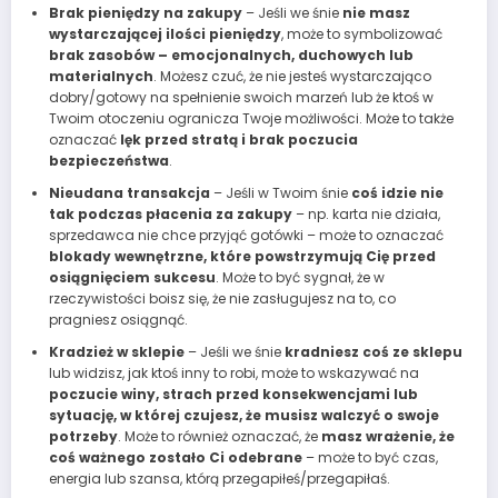
Brak pieniędzy na zakupy
– Jeśli we śnie
nie masz
wystarczającej ilości pieniędzy
, może to symbolizować
brak zasobów – emocjonalnych, duchowych lub
materialnych
. Możesz czuć, że nie jesteś wystarczająco
dobry/gotowy na spełnienie swoich marzeń lub że ktoś w
Twoim otoczeniu ogranicza Twoje możliwości. Może to także
oznaczać
lęk przed stratą i brak poczucia
bezpieczeństwa
.
Nieudana transakcja
– Jeśli w Twoim śnie
coś idzie nie
tak podczas płacenia za zakupy
– np. karta nie działa,
sprzedawca nie chce przyjąć gotówki – może to oznaczać
blokady wewnętrzne, które powstrzymują Cię przed
osiągnięciem sukcesu
. Może to być sygnał, że w
rzeczywistości boisz się, że nie zasługujesz na to, co
pragniesz osiągnąć.
Kradzież w sklepie
– Jeśli we śnie
kradniesz coś ze sklepu
lub widzisz, jak ktoś inny to robi, może to wskazywać na
poczucie winy, strach przed konsekwencjami lub
sytuację, w której czujesz, że musisz walczyć o swoje
potrzeby
. Może to również oznaczać, że
masz wrażenie, że
coś ważnego zostało Ci odebrane
– może to być czas,
energia lub szansa, którą przegapiłeś/przegapiłaś.