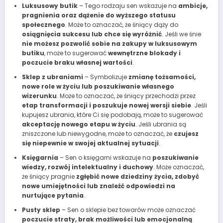
Luksusowy butik
– Tego rodzaju sen wskazuje na
ambicje,
pragnienia oraz dążenie do wyższego statusu
społecznego
. Może to oznaczać, że śniący dąży do
osiągnięcia sukcesu lub chce się wyróżnić
. Jeśli we śnie
nie możesz pozwolić sobie na zakupy w luksusowym
butiku
, może to sugerować
wewnętrzne blokady i
poczucie braku własnej wartości
.
Sklep z ubraniami
– Symbolizuje
zmianę tożsamości,
nowe role w życiu lub poszukiwanie własnego
wizerunku
. Może to oznaczać, że śniący przechodzi przez
etap transformacji i poszukuje nowej wersji siebie
. Jeśli
kupujesz ubrania, które Ci się podobają, może to sugerować
akceptację nowego etapu w życiu
. Jeśli ubrania są
zniszczone lub niewygodne, może to oznaczać, że
czujesz
się niepewnie w swojej aktualnej sytuacji
.
Księgarnia
– Sen o księgarni wskazuje na
poszukiwanie
wiedzy, rozwój intelektualny i duchowy
. Może oznaczać,
że śniący pragnie
zgłębić nowe dziedziny życia, zdobyć
nowe umiejętności lub znaleźć odpowiedzi na
nurtujące pytania
.
Pusty sklep
– Sen o sklepie bez towarów może oznaczać
poczucie straty, brak możliwości lub emocjonalną