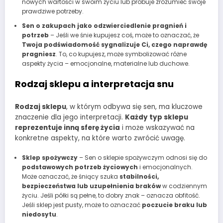
nowych wartości w swoim życiu lub próbuje zrozumieć swoje
prawdziwe potrzeby.
Sen o zakupach jako odzwierciedlenie pragnień i
potrzeb
– Jeśli we śnie kupujesz coś, może to oznaczać, że
Twoja podświadomość sygnalizuje Ci, czego naprawdę
pragniesz
. To, co kupujesz, może symbolizować różne
aspekty życia – emocjonalne, materialne lub duchowe.
Rodzaj sklepu a interpretacja snu
Rodzaj sklepu
, w którym odbywa się sen, ma kluczowe
znaczenie dla jego interpretacji.
Każdy typ sklepu
reprezentuje inną sferę życia
i może wskazywać na
konkretne aspekty, na które warto zwrócić uwagę.
Sklep spożywczy
– Sen o sklepie spożywczym odnosi się do
podstawowych potrzeb życiowych
i emocjonalnych.
Może oznaczać, że śniący szuka
stabilności,
bezpieczeństwa lub uzupełnienia braków
w codziennym
życiu. Jeśli półki są pełne, to dobry znak – oznacza obfitość.
Jeśli sklep jest pusty, może to oznaczać
poczucie braku lub
niedosytu
.