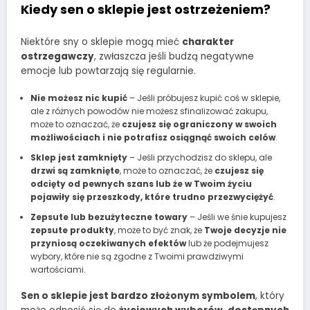
Kiedy sen o sklepie jest ostrzeżeniem?
Niektóre sny o sklepie mogą mieć
charakter
ostrzegawczy
, zwłaszcza jeśli budzą negatywne
emocje lub powtarzają się regularnie.
Nie możesz nic kupić
– Jeśli próbujesz kupić coś w sklepie,
ale z różnych powodów nie możesz sfinalizować zakupu,
może to oznaczać, że
czujesz się ograniczony w swoich
możliwościach i nie potrafisz osiągnąć swoich celów
.
Sklep jest zamknięty
– Jeśli przychodzisz do sklepu, ale
drzwi są zamknięte
, może to oznaczać, że
czujesz się
odcięty od pewnych szans lub że w Twoim życiu
pojawiły się przeszkody, które trudno przezwyciężyć
.
Zepsute lub bezużyteczne towary
– Jeśli we śnie kupujesz
zepsute produkty
, może to być znak, że
Twoje decyzje nie
przyniosą oczekiwanych efektów
lub że podejmujesz
wybory, które nie są zgodne z Twoimi prawdziwymi
wartościami.
Sen o sklepie jest bardzo złożonym symbolem
, który