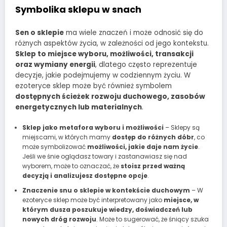
Symbolika sklepu w snach
Sen o sklepie
ma wiele znaczeń i może odnosić się do
różnych aspektów życia, w zależności od jego kontekstu.
Sklep to miejsce wyboru, możliwości, transakcji
oraz wymiany energii
, dlatego często reprezentuje
decyzje, jakie podejmujemy w codziennym życiu. W
ezoteryce sklep może być również symbolem
dostępnych ścieżek rozwoju duchowego, zasobów
energetycznych lub materialnych
.
Sklep jako metafora wyboru i możliwości
– Sklepy są
miejscami, w których mamy
dostęp do różnych dóbr
, co
może symbolizować
możliwości, jakie daje nam życie
.
Jeśli we śnie oglądasz towary i zastanawiasz się nad
wyborem, może to oznaczać, że
stoisz przed ważną
decyzją i analizujesz dostępne opcje
.
Znaczenie snu o sklepie w kontekście duchowym
– W
ezoteryce sklep może być interpretowany jako
miejsce, w
którym dusza poszukuje wiedzy, doświadczeń lub
nowych dróg rozwoju
. Może to sugerować, że śniący szuka