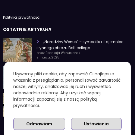
Polityka prywatności
OSTATNIE ARTYKUŁY
„Narodziny Wenus” – symbolika i tajemnice
słynnego obrazu Botticellego
przez Redakcja Wenusjanek
9 marca, 2025
1 czerwca znak zodiaku – Charakterystyka i
Używamy pliki cookie, aby zapewnić Ci najlepsze
cechy osobowości
wrażenia z przeglądania, personalizować zawartość
przez Redakcja Wenusjanek
4 lutego, 2025
naszej witryny, analizować jej ruch i wyświetlać
odpowiednie reklamy. Aby uzyskać więcej
1 kuna ile to zł – aktualny przelicznik, koniec
informacji, zapoznaj się z naszą polityką
chorwackiej waluty i praktyczne wskazówki
prywatności.
przez Redakcja Wenusjanek
3 grudnia, 2025
Odmawiam
Ustawienia