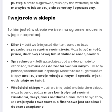
pustkę
. Może to sugerować, że śniący ma wrażenie, że
nie
ma wyboru lub że czuje się samotny i opuszczony
.
Twoja rola w sklepie
To, kim jesteś w sklepie we śnie, ma ogromne znaczenie
w jego interpretacji.
Klient
– Jeśli we śnie jesteś klientem, oznacza to, że
poszukujesz czegoś w swoim życiu
. Może to być
miłość,
praca, duchowy rozwój lub stabilność emocjonalna
.
Sprzedawca
– Jeśli sprzedajesz coś w sklepie, może to
oznaczać, że
masz coś do zaoferowania innym
– wiedzę,
pomoc, wsparcie lub inspirację. Może to także sugerować, że
śniący
analizuje swoje relacje z innymi i sposób, w jaki
oddziałuje na świat
.
Właściciel sklepu
– Jeśli we śnie jesteś właścicielem sklepu,
może to oznaczać, że
masz kontrolę nad swoimi
zasobami, decyzjami i możliwościami
. Może to być znak,
że
Twoje życie zawodowe lub finansowe jest stabilne i
dobrze zarządzane
.