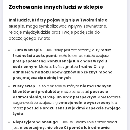
Zachowanie innych ludzi w sklepie
Inni ludzie, którzy pojawiają się w Twoim śnie o
sklepie
, mogą symbolizować wpływy zewnętrzne,
relacje międzyludzkie oraz Twoje podejście do
otaczającego świata.
Tłum w sklepie
– Jeśli sklep jest zatłoczony, a Ty
masz
trudności z zakupami
, może to oznaczać, że czujesz
presję społeczną, konkurencję lub chaos w życiu
codziennym
. Może to być sygnał, że
trudno Ci się
odnaleźć w natłoku obowiązków lub że zbyt mocno
przejmujesz się opinią innych
.
Pusty sklep
– Sen o sklepie, w którym
nie ma żadnych
klientów ani produktów
, może oznaczać
poczucie
osamotnienia, stratę lub brak perspektyw
. Może to także
sugerować, że czujesz się
emocjonalnie wyczerpany
lub
masz
poczucie braku sensu w jakimś aspekcie swojego
życia
.
Nieprzyjemna obsługa
– Jeśli w Twoim śnie sprzedawca
jest
nieuprzejmy, nie chce Ci pomóc lub odmawia