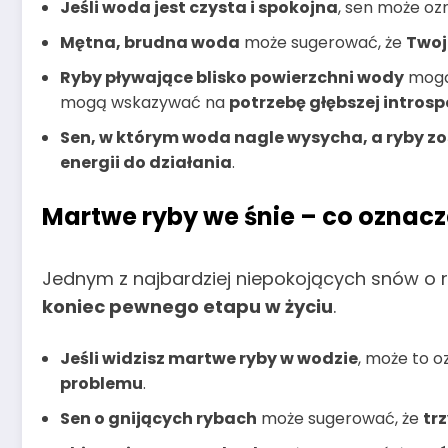
Jeśli woda jest czysta i spokojna
, sen może o
Mętna, brudna woda
może sugerować, że
Twoj
Ryby pływające blisko powierzchni wody
mogą
mogą wskazywać na
potrzebę głębszej introsp
Sen, w którym woda nagle wysycha, a ryby zo
energii do działania
.
Martwe ryby we śnie – co oznac
Jednym z najbardziej niepokojących snów o 
koniec pewnego etapu w życiu
.
Jeśli widzisz martwe ryby w wodzie
, może to o
problemu
.
Sen o gnijących rybach
może sugerować, że
tr