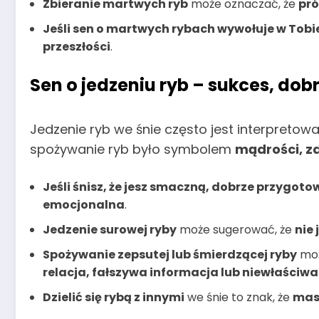
Zbieranie martwych ryb
może oznaczać, że
pró
Jeśli sen o martwych rybach wywołuje w Tobie
przeszłości
.
Sen o jedzeniu ryb – sukces, do
Jedzenie ryb we śnie często jest interpretow
spożywanie ryb było symbolem
mądrości, z
Jeśli śnisz, że jesz smaczną, dobrze przygot
emocjonalna
.
Jedzenie surowej ryby
może sugerować, że
nie
Spożywanie zepsutej lub śmierdzącej ryby
moż
relacja, fałszywa informacja lub niewłaściwa
Dzielić się rybą z innymi
we śnie to znak, że
masz