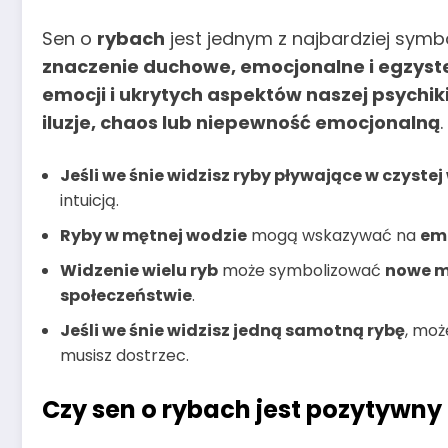
Sen o
rybach
jest jednym z najbardziej sym
znaczenie duchowe, emocjonalne i egzyst
emocji i ukrytych aspektów naszej psychik
iluzje, chaos lub niepewność emocjonalną
.
Jeśli we śnie widzisz ryby pływające w czystej
intuicją.
Ryby w mętnej wodzie
mogą wskazywać na
emo
Widzenie wielu ryb
może symbolizować
nowe mo
społeczeństwie
.
Jeśli we śnie widzisz jedną samotną rybę
, moż
musisz dostrzec.
Czy sen o rybach jest pozytywn