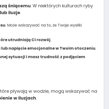
yszą śniącemu
. W niektórych kulturach ryby
lub iluzje
.
esu
. Może wskazywać na to, że Twoje wysiłki
tóre utrudniają Ci rozwój
.
ji lub napięcie emocjonalne w Twoim otoczeniu
.
wnej sytuacji i masz trudność z podjęciem
 które pływają w wodzie, mogą wskazywać na
ienie w iluzjach
.