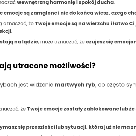
znaczać
wewnętrzną harmonię i spokój ducha
.
e emocje są zamglone i nie do końca wiesz, czego chce
 oznaczać, że
Twoje emocje są na wierzchu i łatwo Ci
ekcji
.
stają na lądzie
, może oznaczać, że
czujesz się emocjo
zają utracone możliwości?
rybach jest widzenie
martwych ryb
, co często sy
znaczać, że
Twoje emocje zostały zablokowane lub że 
zymasz się przeszłości lub sytuacji, która już nie ma 