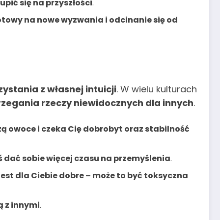
upić się na przyszłości
.
gotowy na nowe wyzwania i odcinanie się od
stania z własnej intuicji
. W wielu kulturach
rzegania rzeczy niewidocznych dla innych
.
zą owoce i czeka Cię dobrobyt oraz stabilność
eś dać sobie więcej czasu na przemyślenia
.
 jest dla Ciebie dobre – może to być toksyczna
ą z innymi
.