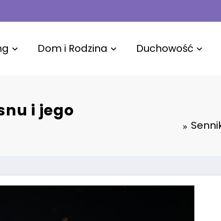
ng
Dom i Rodzina
Duchowość
snu i jego
Sennik