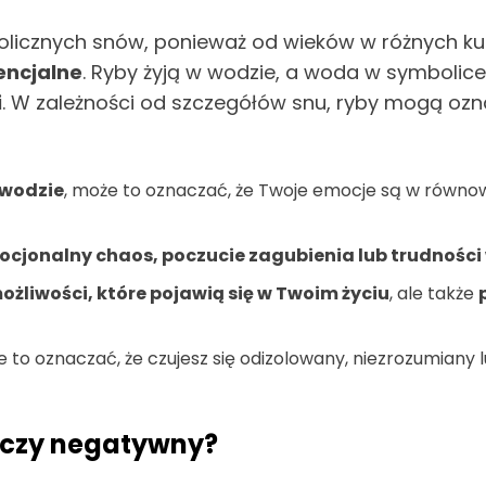
bolicznych snów, ponieważ od wieków w różnych 
encjalne
. Ryby żyją w wodzie, a woda w symbolic
i
. W zależności od szczegółów snu, ryby mogą oz
 wodzie
, może to oznaczać, że Twoje emocje są w równowa
cjonalny chaos, poczucie zagubienia lub trudności
żliwości, które pojawią się w Twoim życiu
, ale także
e to oznaczać, że czujesz się odizolowany, niezrozumiany
y czy negatywny?