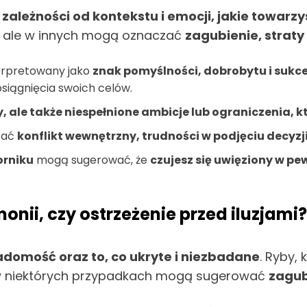
zależności od kontekstu i emocji, jakie towarz
, ale w innych mogą oznaczać
zagubienie, straty 
terpretowany jako
znak pomyślności, dobrobytu i sukc
osiągnięcia swoich celów.
, ale także niespełnione ambicje lub ograniczenia, k
zać
konflikt wewnętrzny, trudności w podjęciu decyz
orniku
mogą sugerować, że
czujesz się uwięziony w pe
onii, czy ostrzeżenie przed iluzjami?
domość oraz to, co ukryte i niezbadane
. Ryby,
 w niektórych przypadkach mogą sugerować
zagub