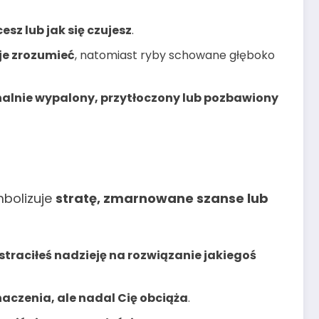
sz lub jak się czujesz
.
 je zrozumieć
, natomiast ryby schowane głęboko
nalnie wypalony, przytłoczony lub pozbawiony
mbolizuje
stratę, zmarnowane szanse lub
straciłeś nadzieję na rozwiązanie jakiegoś
znaczenia, ale nadal Cię obciąża
.