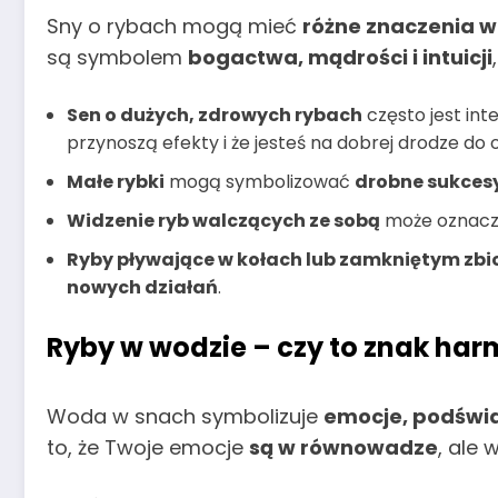
Sny o rybach mogą mieć
różne znaczenia w 
są symbolem
bogactwa, mądrości i intuicji
Sen o dużych, zdrowych rybach
często jest in
przynoszą efekty i że jesteś na dobrej drodze do 
Małe rybki
mogą symbolizować
drobne sukcesy
Widzenie ryb walczących ze sobą
może oznac
Ryby pływające w kołach lub zamkniętym zbi
nowych działań
.
Ryby w wodzie – czy to znak harm
Woda w snach symbolizuje
emocje, podświa
to, że Twoje emocje
są w równowadze
, ale