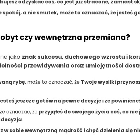
bujesz odzyskać coś, co jest już stracone, zamiast sk
 spokój, a nie smutek, może to oznaczać, że jesteś 
brobyt czy wewnętrzna przemiana?
ane jako
znak sukcesu, duchowego wzrostu i korzy
dolności przewidywania oraz umiejętności dost
owaną rybę
, może to oznaczać, że
Twoje wysiłki przynos
 jesteś jeszcze gotów na pewne decyzje i że powinien
e oznaczać, że
przyjąłeś do swojego życia coś, co nie
 decyzja
.
 w sobie wewnętrzną mądrość i chęć dzielenia się ni