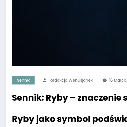
Sennik
Redakcja Wenusjanek
16 Marca
Sennik: Ryby – znaczenie s
Ryby jako symbol podświa