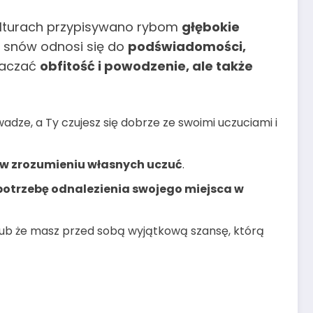
kulturach przypisywano rybom
głębokie
e snów odnosi się do
podświadomości,
naczać
obfitość i powodzenie, ale także
dze, a Ty czujesz się dobrze ze swoimi uczuciami i
 w zrozumieniu własnych uczuć
.
potrzebę odnalezienia swojego miejsca w
 lub że masz przed sobą wyjątkową szansę, którą