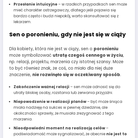
Przesłanie intuicyjne
– w rzadkich przypadkach sen może
mieć charakter ostrzegawczy, dlatego jeśli pojawia się
bardzo często i budzi niepokój, warto skonsultować się z
lekarzem.
Sen o poronieniu, gdy nie jest się w ciąży
Dla kobiety, która nie jest w ciąży, sen o
poronieniu
może symbolizować
utratę czegoś cennego w życiu
,
np. relacji, projektu, marzenia czy istotnej szansy. Może
to być również znak, że coś, co miało dla niej duże
znaczenie,
nie rozwinęło się w oczekiwany sposób
.
Zakończenie ważnej relacji
– sen może odnosić się do
utraty bliskiej osoby, rozstania lub zerwania przyjaźni.
Niepowodzenie w realizacji planów
– być może śniąca
miała nadzieję na sukces w pewnej dziedzinie, ale
okoliczności sprawiły, że musiała zrezygnować z tego
marzenia.
Nieodpowiedni moment na realizację celów
–
podświadomość może sygnalizować, że obecnie
nie jest to