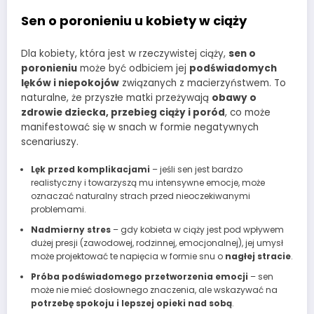
Sen o poronieniu u kobiety w ciąży
Dla kobiety, która jest w rzeczywistej ciąży,
sen o
poronieniu
może być odbiciem jej
podświadomych
lęków i niepokojów
związanych z macierzyństwem. To
naturalne, że przyszłe matki przeżywają
obawy o
zdrowie dziecka, przebieg ciąży i poród
, co może
manifestować się w snach w formie negatywnych
scenariuszy.
Lęk przed komplikacjami
– jeśli sen jest bardzo
realistyczny i towarzyszą mu intensywne emocje, może
oznaczać naturalny strach przed nieoczekiwanymi
problemami.
Nadmierny stres
– gdy kobieta w ciąży jest pod wpływem
dużej presji (zawodowej, rodzinnej, emocjonalnej), jej umysł
może projektować te napięcia w formie snu o
nagłej stracie
.
Próba podświadomego przetworzenia emocji
– sen
może nie mieć dosłownego znaczenia, ale wskazywać na
potrzebę spokoju i lepszej opieki nad sobą
.