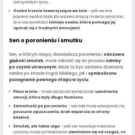
rzeczywistym życiu.
Osoba trzecia towarzysząca we śnie
– jeśli we śnie
pojawia się ktoś bliski, kto wspiera śniącą, może to oznaczać,
że w rzeczywistości
istnieje osoba, która pomaga jej
uporać się z trudnymi emocjami
.
Sen o poronieniu i smutku
Sen, w którym śniący doświadcza poronienia i
odczuwa
głęboki smutek
, może odnosić się do procesu
żałoby
po czymś utraconym
. Może to być zarówno dosłowna
żałoba po stracie kogoś bliskiego, jak i
symboliczne
pożegnanie pewnego etapu w życiu
.
Płacz w śnie
– może oznaczać konieczność
uwolnienia
emocji, które były długo tłumione
.
Samotność po poronieniu
– sen taki może wskazywać na
poczucie opuszczenia, brak wsparcia ze strony
bliskich
.
Smutek, ale także ulga
– jeśli sen wywołuje mieszane
uczucia, może symbolizować
uwolnienie się od czegoś, co