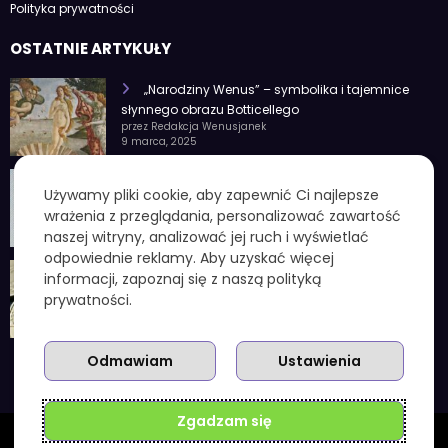
Polityka prywatności
OSTATNIE ARTYKUŁY
„Narodziny Wenus” – symbolika i tajemnice
słynnego obrazu Botticellego
przez Redakcja Wenusjanek
9 marca, 2025
1 czerwca znak zodiaku – Charakterystyka i
Używamy pliki cookie, aby zapewnić Ci najlepsze
cechy osobowości
wrażenia z przeglądania, personalizować zawartość
przez Redakcja Wenusjanek
4 lutego, 2025
naszej witryny, analizować jej ruch i wyświetlać
odpowiednie reklamy. Aby uzyskać więcej
1 kuna ile to zł – aktualny przelicznik, koniec
informacji, zapoznaj się z naszą polityką
chorwackiej waluty i praktyczne wskazówki
prywatności.
przez Redakcja Wenusjanek
3 grudnia, 2025
Odmawiam
Ustawienia
Zgadzam się
Wenusjanki.com.pl | Powered By
SpiceThemes