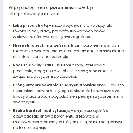
W psychologii sen o
poronieniu
może być
interpretowany jako znak:
Lęku przed stratą
– może dotyczyć nie tylko ciąży, ale
również relacji, pracy, projektów lub ważnych celów
życiowych, które wydają się być zagrożone.
Niespełnionych marzeń i ambicji
– poronienie w snach
może wskazywać na plany, które zostały nagle przerwane lub
nie miały szansy na realizację.
Poczucia winy i żalu
– niektóre osoby, które śnią o
poronieniu, mogą nosić w sobie nierozwiązane emocje
związane z decyzjami z przeszłości.
Próbę przepracowania trudnych doświadczeń
– jeśli sen
o poronieniu powtarza się regularnie, może to oznaczać, że
śniący wciąż próbuje pogodzić się z pewnym wydarzeniem w
swoim życiu.
Braku kontroli nad sytuacją
– często osoby, które
doświadczają snów o poronieniu, przeżywają w
rzeczywistości momenty, w których czują, że nie mają wpływu
na to, co się dzieje.