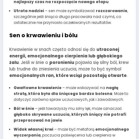
najlepszy czas na rozpoczęcie nowego etapu
.
Utrata nadziei
– sen może symbolizować
rozczarowanie
,
szczególnie jeśli śniąca długo pracowała nad czymś, co
ostatecznie nie przyniosło oczekiwanych rezultatów.
Sen o krwawieniu i bólu
Krwawienie w snach często odnosi się do
utraconej
energii, emocjonalnego cierpienia lub głębokiego
żalu
. Jeśli w śnie o
poronieniu
pojawia się silny ból, krew
lub trudne do zniesienia uczucia, może to być symbol
emocjonalnych ran, które wciąż pozostają otwarte
.
Gwałtowne krwawienie
– może wskazywać na
nagłą
stratę, która była dla śniącego bardzo bolesna
. Może to
dotyczyć zarówno spraw uczuciowych, jak i zawodowych.
Ból w śnie
– jeśli towarzyszy mu silny lęk, może oznaczać
głęboko skrywane uczucia, których śniący nie potrafi
przepracować na jawie
.
Widok własnej krwi
– może być metaforą
emocjonalnego
wyczerpania
, poczucia poświęcenia lub cierpienia w