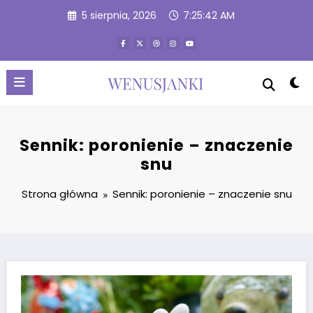
Przejdź
5 sierpnia, 2026
7:25:43 AM
do
treści
Sennik: poronienie – znaczenie
snu
Strona główna
Sennik: poronienie – znaczenie snu