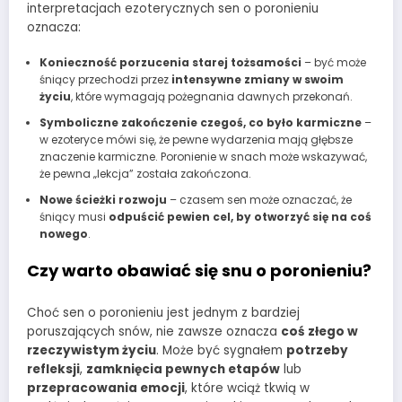
interpretacjach ezoterycznych sen o poronieniu
oznacza:
Konieczność porzucenia starej tożsamości
– być może
śniący przechodzi przez
intensywne zmiany w swoim
życiu
, które wymagają pożegnania dawnych przekonań.
Symboliczne zakończenie czegoś, co było karmiczne
–
w ezoteryce mówi się, że pewne wydarzenia mają głębsze
znaczenie karmiczne. Poronienie w snach może wskazywać,
że pewna „lekcja” została zakończona.
Nowe ścieżki rozwoju
– czasem sen może oznaczać, że
śniący musi
odpuścić pewien cel, by otworzyć się na coś
nowego
.
Czy warto obawiać się snu o poronieniu?
Choć sen o poronieniu jest jednym z bardziej
poruszających snów, nie zawsze oznacza
coś złego w
rzeczywistym życiu
. Może być sygnałem
potrzeby
refleksji
,
zamknięcia pewnych etapów
lub
przepracowania emocji
, które wciąż tkwią w