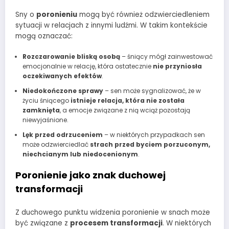
Sny o
poronieniu
mogą być również odzwierciedleniem
sytuacji w relacjach z innymi ludźmi. W takim kontekście
mogą oznaczać:
Rozczarowanie bliską osobą
– śniący mógł zainwestować
emocjonalnie w relację, która ostatecznie
nie przyniosła
oczekiwanych efektów
.
Niedokończone sprawy
– sen może sygnalizować, że w
życiu śniącego
istnieje relacja, która nie została
zamknięta
, a emocje związane z nią wciąż pozostają
niewyjaśnione.
Lęk przed odrzuceniem
– w niektórych przypadkach sen
może odzwierciedlać
strach przed byciem porzuconym,
niechcianym lub niedocenionym
.
Poronienie jako znak duchowej
transformacji
Z duchowego punktu widzenia poronienie w snach może
być związane z
procesem transformacji
. W niektórych