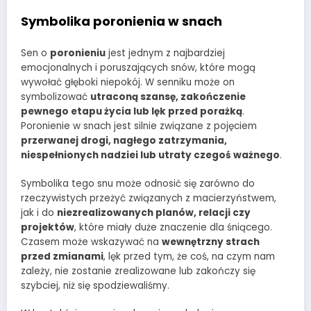
Symbolika poronienia w snach
Sen o
poronieniu
jest jednym z najbardziej
emocjonalnych i poruszających snów, które mogą
wywołać głęboki niepokój. W senniku może on
symbolizować
utraconą szansę, zakończenie
pewnego etapu życia lub lęk przed porażką
.
Poronienie w snach jest silnie związane z pojęciem
przerwanej drogi, nagłego zatrzymania,
niespełnionych nadziei lub utraty czegoś ważnego
.
Symbolika tego snu może odnosić się zarówno do
rzeczywistych przeżyć związanych z macierzyństwem,
jak i do
niezrealizowanych planów, relacji czy
projektów
, które miały duże znaczenie dla śniącego.
Czasem może wskazywać na
wewnętrzny strach
przed zmianami
, lęk przed tym, że coś, na czym nam
zależy, nie zostanie zrealizowane lub zakończy się
szybciej, niż się spodziewaliśmy.