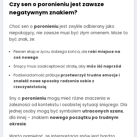
Czy sen o poronieniu jest zawsze
negatywnym znakiem?
Choć sen o
poronieniu
jest zwykle odbierany jako
niepokojący, nie zawsze musi być złym omenem. Może to
być znak, że:
Pewien etap w życiu dobiega końca, ale
robi miejsce na
coś nowego
.
Śniący musi zaakceptować stratę, aby
móc iść naprzód
.
Podświadomość próbuje
przetworzyć trudne emocje i
znaleźć nowe sposoby radzenia sobie z
rzeczywistością
.
Sny o
poronieniu
mogą mieć różne znaczenia w
zależności od kontekstu i osobistej sytuacji śniącego. Dla
jednej osoby mogą być symbolem
utraconych szans
,
dla innej – znakiem
nowego początku po trudnym
okresie
.
Warto pamiętać, że interpretacja snów jest bardzo