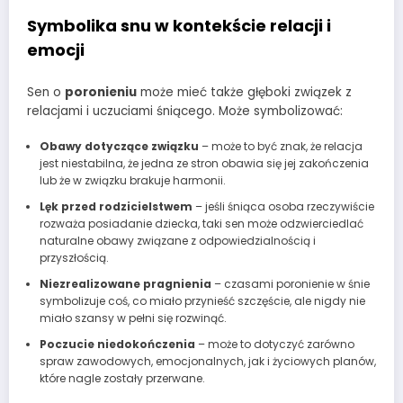
Symbolika snu w kontekście relacji i
emocji
Sen o
poronieniu
może mieć także głęboki związek z
relacjami i uczuciami śniącego. Może symbolizować:
Obawy dotyczące związku
– może to być znak, że relacja
jest niestabilna, że jedna ze stron obawia się jej zakończenia
lub że w związku brakuje harmonii.
Lęk przed rodzicielstwem
– jeśli śniąca osoba rzeczywiście
rozważa posiadanie dziecka, taki sen może odzwierciedlać
naturalne obawy związane z odpowiedzialnością i
przyszłością.
Niezrealizowane pragnienia
– czasami poronienie w śnie
symbolizuje coś, co miało przynieść szczęście, ale nigdy nie
miało szansy w pełni się rozwinąć.
Poczucie niedokończenia
– może to dotyczyć zarówno
spraw zawodowych, emocjonalnych, jak i życiowych planów,
które nagle zostały przerwane.