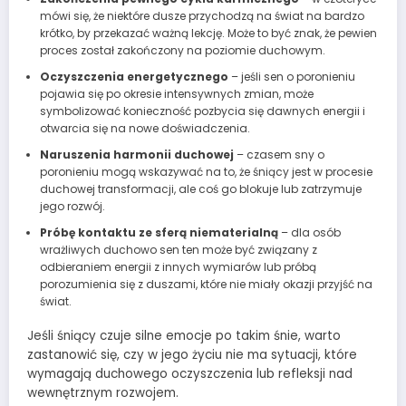
mówi się, że niektóre dusze przychodzą na świat na bardzo
krótko, by przekazać ważną lekcję. Może to być znak, że pewien
proces został zakończony na poziomie duchowym.
Oczyszczenia energetycznego
– jeśli sen o poronieniu
pojawia się po okresie intensywnych zmian, może
symbolizować konieczność pozbycia się dawnych energii i
otwarcia się na nowe doświadczenia.
Naruszenia harmonii duchowej
– czasem sny o
poronieniu mogą wskazywać na to, że śniący jest w procesie
duchowej transformacji, ale coś go blokuje lub zatrzymuje
jego rozwój.
Próbę kontaktu ze sferą niematerialną
– dla osób
wrażliwych duchowo sen ten może być związany z
odbieraniem energii z innych wymiarów lub próbą
porozumienia się z duszami, które nie miały okazji przyjść na
świat.
Jeśli śniący czuje silne emocje po takim śnie, warto
zastanowić się, czy w jego życiu nie ma sytuacji, które
wymagają duchowego oczyszczenia lub refleksji nad
wewnętrznym rozwojem.