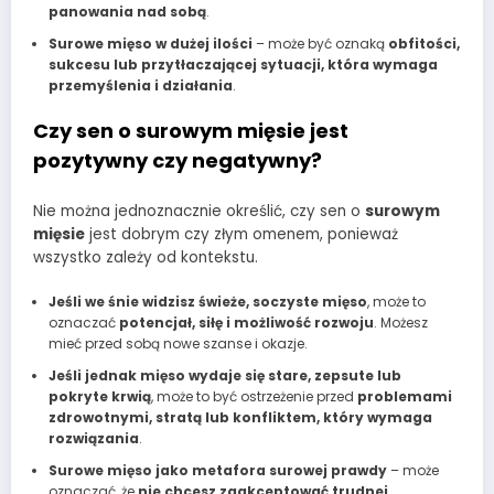
panowania nad sobą
.
Surowe mięso w dużej ilości
– może być oznaką
obfitości,
sukcesu lub przytłaczającej sytuacji, która wymaga
przemyślenia i działania
.
Czy sen o surowym mięsie jest
pozytywny czy negatywny?
Nie można jednoznacznie określić, czy sen o
surowym
mięsie
jest dobrym czy złym omenem, ponieważ
wszystko zależy od kontekstu.
Jeśli we śnie widzisz świeże, soczyste mięso
, może to
oznaczać
potencjał, siłę i możliwość rozwoju
. Możesz
mieć przed sobą nowe szanse i okazje.
Jeśli jednak mięso wydaje się stare, zepsute lub
pokryte krwią
, może to być ostrzeżenie przed
problemami
zdrowotnymi, stratą lub konfliktem, który wymaga
rozwiązania
.
Surowe mięso jako metafora surowej prawdy
– może
oznaczać, że
nie chcesz zaakceptować trudnej