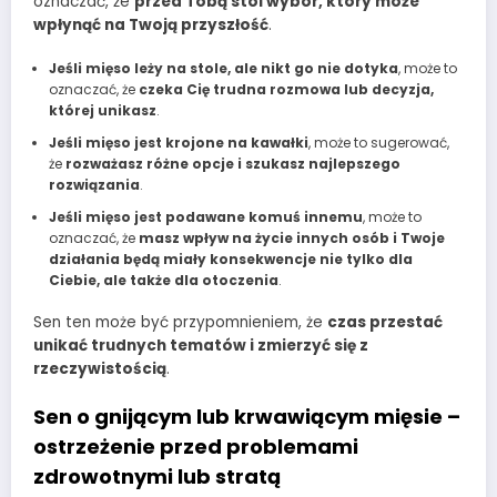
oznaczać, że
przed Tobą stoi wybór, który może
wpłynąć na Twoją przyszłość
.
Jeśli mięso leży na stole, ale nikt go nie dotyka
, może to
oznaczać, że
czeka Cię trudna rozmowa lub decyzja,
której unikasz
.
Jeśli mięso jest krojone na kawałki
, może to sugerować,
że
rozważasz różne opcje i szukasz najlepszego
rozwiązania
.
Jeśli mięso jest podawane komuś innemu
, może to
oznaczać, że
masz wpływ na życie innych osób i Twoje
działania będą miały konsekwencje nie tylko dla
Ciebie, ale także dla otoczenia
.
Sen ten może być przypomnieniem, że
czas przestać
unikać trudnych tematów i zmierzyć się z
rzeczywistością
.
Sen o gnijącym lub krwawiącym mięsie –
ostrzeżenie przed problemami
zdrowotnymi lub stratą