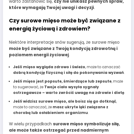
warto zastanowić się,
czy nie unikasz pewnych spraw,
które wymagają Twojej uwagi i decyzji
.
Czy surowe mięso może być związane z
energią życiową i zdrowiem?
Niektóre interpretacje snów sugerują, że surowe mięso
może być związane z Twoją kondycją zdrowotną i
poziomem energii życiowej
.
Jeśli mięso wygląda zdrowo i świeżo
, może to oznaczać
dobrą kondycję fizyczną i siłę do pokonywania wyzwań
.
Jeśli mięso jest popsute, śmierdzące lub zepsute
, może
to sugerować, że
Twoje ciało wysyła sygnały
ostrzegawcze – warto zwrócić uwagę na zdrowie i dietę
.
Jeśli widzisz surowe mięso, ale boisz się go dotknąć
,
może to oznaczać, że
masz ukryte lęki związane z
chorobą lub osłabieniem organizmu
.
W wielu przypadkach
surowe mięso symbolizuje siłę,
ale może także ostrzegać przed nadmiernym