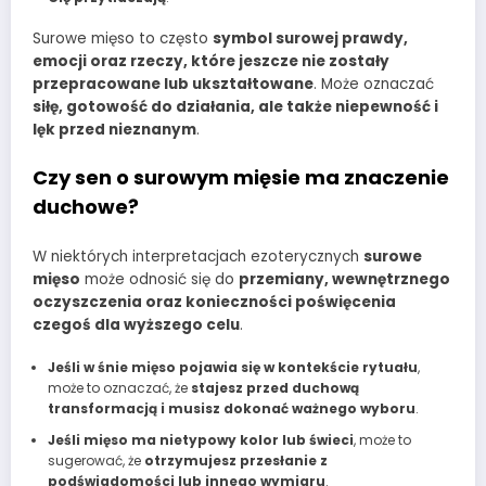
Surowe mięso to często
symbol surowej prawdy,
emocji oraz rzeczy, które jeszcze nie zostały
przepracowane lub ukształtowane
. Może oznaczać
siłę, gotowość do działania, ale także niepewność i
lęk przed nieznanym
.
Czy sen o surowym mięsie ma znaczenie
duchowe?
W niektórych interpretacjach ezoterycznych
surowe
mięso
może odnosić się do
przemiany, wewnętrznego
oczyszczenia oraz konieczności poświęcenia
czegoś dla wyższego celu
.
Jeśli w śnie mięso pojawia się w kontekście rytuału
,
może to oznaczać, że
stajesz przed duchową
transformacją i musisz dokonać ważnego wyboru
.
Jeśli mięso ma nietypowy kolor lub świeci
, może to
sugerować, że
otrzymujesz przesłanie z
podświadomości lub innego wymiaru
.