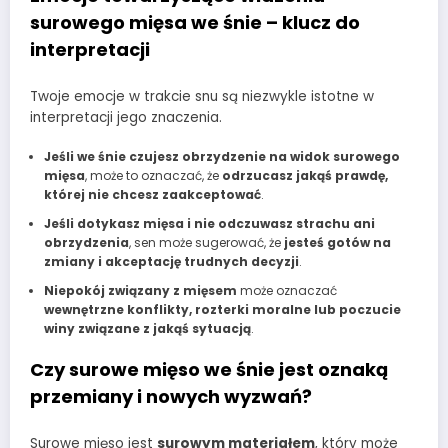
surowego mięsa we śnie – klucz do
interpretacji
Twoje emocje w trakcie snu są niezwykle istotne w
interpretacji jego znaczenia.
Jeśli we śnie czujesz obrzydzenie na widok surowego
mięsa
, może to oznaczać, że
odrzucasz jakąś prawdę,
której nie chcesz zaakceptować
.
Jeśli dotykasz mięsa i nie odczuwasz strachu ani
obrzydzenia
, sen może sugerować, że
jesteś gotów na
zmiany i akceptację trudnych decyzji
.
Niepokój związany z mięsem
może oznaczać
wewnętrzne konflikty, rozterki moralne lub poczucie
winy związane z jakąś sytuacją
.
Czy surowe mięso we śnie jest oznaką
przemiany i nowych wyzwań?
Surowe mięso jest
surowym materiałem
, który może