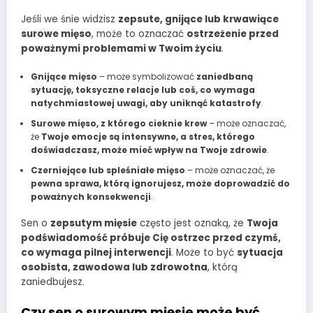
Jeśli we śnie widzisz
zepsute, gnijące lub krwawiące
surowe mięso
, może to oznaczać
ostrzeżenie przed
poważnymi problemami w Twoim życiu
.
Gnijące mięso
– może symbolizować
zaniedbaną
sytuację, toksyczne relacje lub coś, co wymaga
natychmiastowej uwagi, aby uniknąć katastrofy
.
Surowe mięso, z którego cieknie krew
– może oznaczać,
że
Twoje emocje są intensywne, a stres, którego
doświadczasz, może mieć wpływ na Twoje zdrowie
.
Czerniejące lub spleśniałe mięso
– może oznaczać, że
pewna sprawa, którą ignorujesz, może doprowadzić do
poważnych konsekwencji
.
Sen o
zepsutym mięsie
często jest oznaką, że
Twoja
podświadomość próbuje Cię ostrzec przed czymś,
co wymaga pilnej interwencji
. Może to być
sytuacja
osobista, zawodowa lub zdrowotna
, którą
zaniedbujesz.
Czy sen o surowym mięsie może być