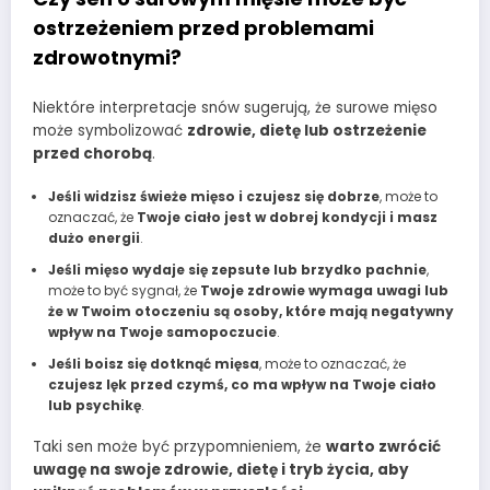
ostrzeżeniem przed problemami
zdrowotnymi?
Niektóre interpretacje snów sugerują, że surowe mięso
może symbolizować
zdrowie, dietę lub ostrzeżenie
przed chorobą
.
Jeśli widzisz świeże mięso i czujesz się dobrze
, może to
oznaczać, że
Twoje ciało jest w dobrej kondycji i masz
dużo energii
.
Jeśli mięso wydaje się zepsute lub brzydko pachnie
,
może to być sygnał, że
Twoje zdrowie wymaga uwagi lub
że w Twoim otoczeniu są osoby, które mają negatywny
wpływ na Twoje samopoczucie
.
Jeśli boisz się dotknąć mięsa
, może to oznaczać, że
czujesz lęk przed czymś, co ma wpływ na Twoje ciało
lub psychikę
.
Taki sen może być przypomnieniem, że
warto zwrócić
uwagę na swoje zdrowie, dietę i tryb życia, aby