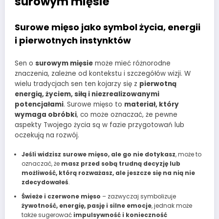
surowym mięsie
Surowe mięso jako symbol życia, energii
i pierwotnych instynktów
Sen o
surowym mięsie
może mieć różnorodne
znaczenia, zależne od kontekstu i szczegółów wizji. W
wielu tradycjach sen ten kojarzy się z
pierwotną
energią, życiem, siłą i niezrealizowanymi
potencjałami
. Surowe mięso to
materiał, który
wymaga obróbki
, co może oznaczać, że pewne
aspekty Twojego życia są w fazie przygotowań lub
oczekują na rozwój.
Jeśli widzisz surowe mięso, ale go nie dotykasz
, może to
oznaczać, że
masz przed sobą trudną decyzję lub
możliwość, którą rozważasz, ale jeszcze się na nią nie
zdecydowałeś
.
Świeże i czerwone mięso
– zazwyczaj symbolizuje
żywotność, energię, pasję i silne emocje
, jednak może
także sugerować
impulsywność i konieczność