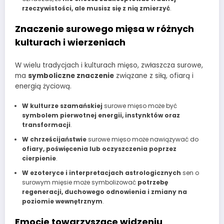
rzeczywistości, ale musisz się z nią zmierzyć
.
Znaczenie surowego mięsa w różnych
kulturach i wierzeniach
W wielu tradycjach i kulturach mięso, zwłaszcza surowe,
ma
symboliczne znaczenie
związane z siłą, ofiarą i
energią życiową.
W kulturze szamańskiej
surowe mięso może być
symbolem pierwotnej energii, instynktów oraz
transformacji
.
W chrześcijaństwie
surowe mięso może nawiązywać do
ofiary, poświęcenia lub oczyszczenia poprzez
cierpienie
.
W ezoteryce i interpretacjach astrologicznych
sen o
surowym mięsie może symbolizować
potrzebę
regeneracji, duchowego odnowienia i zmiany na
poziomie wewnętrznym
.
Emocje towarzyszące widzeniu