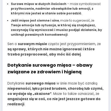
Surowe mięso w dużych ilościach
– może symbolizować
przytłoczenie, nadmiar obowiązków lub emocji, z
którymi nie jesteś w stanie sobie poradzić
.
Jeśli mięso jest ciemne i sine
, może to sugerować, że
Twoje emocje lub sytuacja, w której się znajdujesz,
zaczynają Cię wyniszczać i musisz podjąć działanie, by
uniknąć poważnych konsekwencji
.
Sen o
surowym mięsie
często jest przypomnieniem, że
są sprawy, których nie można ignorować i które
trzeba przepracować, aby móc iść dalej
.
Dotykanie surowego mięsa – obawy
związane ze zdrowiem i higieną
Dotykanie
surowego mięsa
w śnie może być oznaką
niepewności, lęku przed brudem, chorobą lub czymś,
co wydaje się „skażone”
. Może to także oznaczać, że
angażujesz się w coś, co nie jest jeszcze gotowe do
realizacji
.