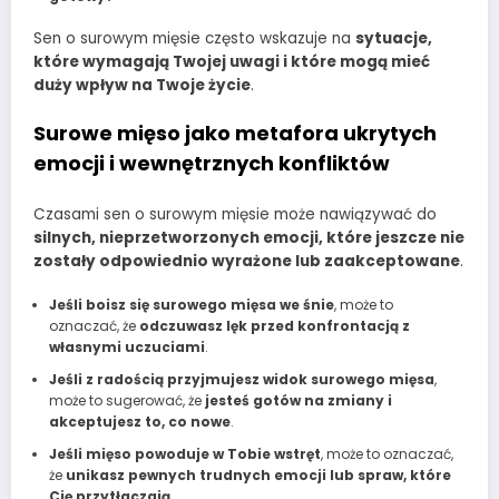
Sen o surowym mięsie często wskazuje na
sytuacje,
które wymagają Twojej uwagi i które mogą mieć
duży wpływ na Twoje życie
.
Surowe mięso jako metafora ukrytych
emocji i wewnętrznych konfliktów
Czasami sen o surowym mięsie może nawiązywać do
silnych, nieprzetworzonych emocji, które jeszcze nie
zostały odpowiednio wyrażone lub zaakceptowane
.
Jeśli boisz się surowego mięsa we śnie
, może to
oznaczać, że
odczuwasz lęk przed konfrontacją z
własnymi uczuciami
.
Jeśli z radością przyjmujesz widok surowego mięsa
,
może to sugerować, że
jesteś gotów na zmiany i
akceptujesz to, co nowe
.
Jeśli mięso powoduje w Tobie wstręt
, może to oznaczać,
że
unikasz pewnych trudnych emocji lub spraw, które
Cię przytłaczają
.