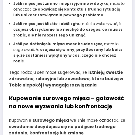
Jeśli mięso jest zimne i nieprzyjemne w dotyku
, może to
oznaczać, że
obawiasz się kontaktu z trudną sytuacją
lub unikasz rozwiązania pewnego problemu
.
Jeśli mięso jest śliskie i obślizgłe
, może to wskazywać, że
czujesz obrzydzenie lub niechęć do czegoś, co musisz
zrobić, ale nie możesz tego uniknąć
.
Jeśli po dotknięciu mięsa masz brudne ręce
, może to
sugerować, że
czujesz się winny, przytłoczony lub boisz
się, że zostaniesz wplątany w coś, czego nie chcesz
robić
.
Tego rodzaju sen może sugerować, że
istnieją kwestie
zdrowotne, relacyjne lub zawodowe, które budzą w
Tobie niepokój i wymagają rozwiązania
.
Kupowanie surowego mięsa – gotowość
na nowe wyzwania lub konfrontację
Kupowanie
surowego mięsa
we śnie może oznaczać, że
świadomie decydujesz się na podjęcie trudnego
zadania, konfrontację lub zmianę
.