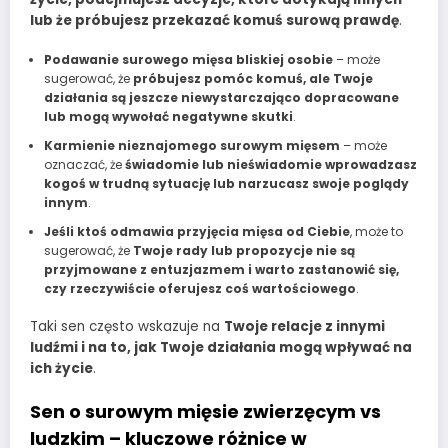
lub że próbujesz przekazać komuś surową prawdę
.
Podawanie surowego mięsa bliskiej osobie
– może
sugerować, że
próbujesz pomóc komuś, ale Twoje
działania są jeszcze niewystarczająco dopracowane
lub mogą wywołać negatywne skutki
.
Karmienie nieznajomego surowym mięsem
– może
oznaczać, że
świadomie lub nieświadomie wprowadzasz
kogoś w trudną sytuację lub narzucasz swoje poglądy
innym
.
Jeśli ktoś odmawia przyjęcia mięsa od Ciebie
, może to
sugerować, że
Twoje rady lub propozycje nie są
przyjmowane z entuzjazmem i warto zastanowić się,
czy rzeczywiście oferujesz coś wartościowego
.
Taki sen często wskazuje na
Twoje relacje z innymi
ludźmi i na to, jak Twoje działania mogą wpływać na
ich życie
.
Sen o surowym mięsie zwierzęcym vs
ludzkim – kluczowe różnice w