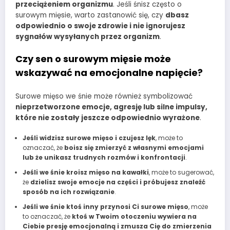
przeciążeniem organizmu
. Jeśli śnisz często o
surowym mięsie, warto zastanowić się, czy
dbasz
odpowiednio o swoje zdrowie i nie ignorujesz
sygnałów wysyłanych przez organizm
.
Czy sen o surowym mięsie może
wskazywać na emocjonalne napięcie?
Surowe mięso we śnie może również symbolizować
nieprzetworzone emocje, agresję lub silne impulsy,
które nie zostały jeszcze odpowiednio wyrażone
.
Jeśli widzisz surowe mięso i czujesz lęk
, może to
oznaczać, że
boisz się zmierzyć z własnymi emocjami
lub że unikasz trudnych rozmów i konfrontacji
.
Jeśli we śnie kroisz mięso na kawałki
, może to sugerować,
że
dzielisz swoje emocje na części i próbujesz znaleźć
sposób na ich rozwiązanie
.
Jeśli we śnie ktoś inny przynosi Ci surowe mięso
, może
to oznaczać, że
ktoś w Twoim otoczeniu wywiera na
Ciebie presję emocjonalną i zmusza Cię do zmierzenia