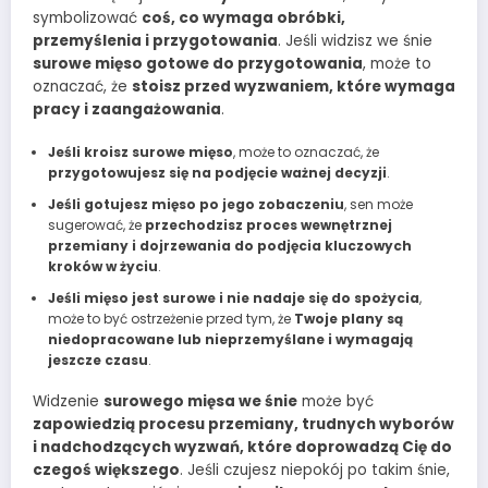
symbolizować
coś, co wymaga obróbki,
przemyślenia i przygotowania
. Jeśli widzisz we śnie
surowe mięso gotowe do przygotowania
, może to
oznaczać, że
stoisz przed wyzwaniem, które wymaga
pracy i zaangażowania
.
Jeśli kroisz surowe mięso
, może to oznaczać, że
przygotowujesz się na podjęcie ważnej decyzji
.
Jeśli gotujesz mięso po jego zobaczeniu
, sen może
sugerować, że
przechodzisz proces wewnętrznej
przemiany i dojrzewania do podjęcia kluczowych
kroków w życiu
.
Jeśli mięso jest surowe i nie nadaje się do spożycia
,
może to być ostrzeżenie przed tym, że
Twoje plany są
niedopracowane lub nieprzemyślane i wymagają
jeszcze czasu
.
Widzenie
surowego mięsa we śnie
może być
zapowiedzią procesu przemiany, trudnych wyborów
i nadchodzących wyzwań, które doprowadzą Cię do
czegoś większego
. Jeśli czujesz niepokój po takim śnie,