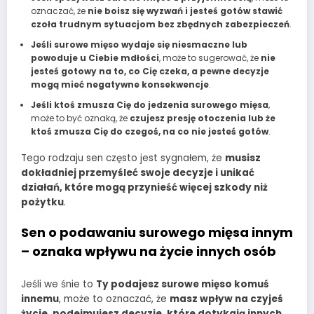
oznaczać, że
nie boisz się wyzwań i jesteś gotów stawić
czoła trudnym sytuacjom bez zbędnych zabezpieczeń
.
Jeśli surowe mięso wydaje się niesmaczne lub
powoduje u Ciebie mdłości
, może to sugerować, że
nie
jesteś gotowy na to, co Cię czeka, a pewne decyzje
mogą mieć negatywne konsekwencje
.
Jeśli ktoś zmusza Cię do jedzenia surowego mięsa
,
może to być oznaką, że
czujesz presję otoczenia lub że
ktoś zmusza Cię do czegoś, na co nie jesteś gotów
.
Tego rodzaju sen często jest sygnałem, że
musisz
dokładniej przemyśleć swoje decyzje i unikać
działań, które mogą przynieść więcej szkody niż
pożytku
.
Sen o podawaniu surowego mięsa innym
– oznaka wpływu na życie innych osób
Jeśli we śnie to
Ty podajesz surowe mięso komuś
innemu
, może to oznaczać, że
masz wpływ na czyjeś
życie, podejmujesz decyzje, które dotykają innych