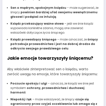
Sen o mądrym, spokojnym księdzu
– może sugerować, że
śniący
powinien bardziej ufać swojemu wewnętrznemu
głosowi i podążać za intuicją
.
Ksiądz przekazujący ważne słowa
– jeśli we śnie ksiądz
wypowiada konkretne zdania, mogą one zawierać
wskazówki dotyczące życia śniącego.
Ksiądz prowadzący śniącego
– może oznaczać, że
śniący
potrzebuje przewodnictwa i jest na dobrej drodze do
odkrycia swojego prawdziwego celu
.
Jakie emocje towarzyszyły śniącemu?
Aby właściwie zinterpretować sen o księdzu, warto
zwrócić uwagę na emocje, które towarzyszyły śniącemu:
Poczucie spokoju i ulgi
– oznacza, że ksiądz we śnie jest
symbolem
ochrony, przewodnictwa i duchowej
harmonii
.
Niepokój i lęk
– może wskazywać, że śniący
czuje się
ograniczony przez czyjeś oczekiwania lub zmaga się z