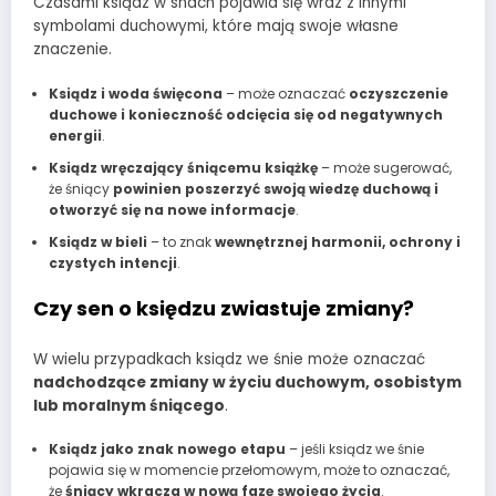
Czasami ksiądz w snach pojawia się wraz z innymi
symbolami duchowymi, które mają swoje własne
znaczenie.
Ksiądz i woda święcona
– może oznaczać
oczyszczenie
duchowe i konieczność odcięcia się od negatywnych
energii
.
Ksiądz wręczający śniącemu książkę
– może sugerować,
że śniący
powinien poszerzyć swoją wiedzę duchową i
otworzyć się na nowe informacje
.
Ksiądz w bieli
– to znak
wewnętrznej harmonii, ochrony i
czystych intencji
.
Czy sen o księdzu zwiastuje zmiany?
W wielu przypadkach ksiądz we śnie może oznaczać
nadchodzące zmiany w życiu duchowym, osobistym
lub moralnym śniącego
.
Ksiądz jako znak nowego etapu
– jeśli ksiądz we śnie
pojawia się w momencie przełomowym, może to oznaczać,
że
śniący wkracza w nową fazę swojego życia
.