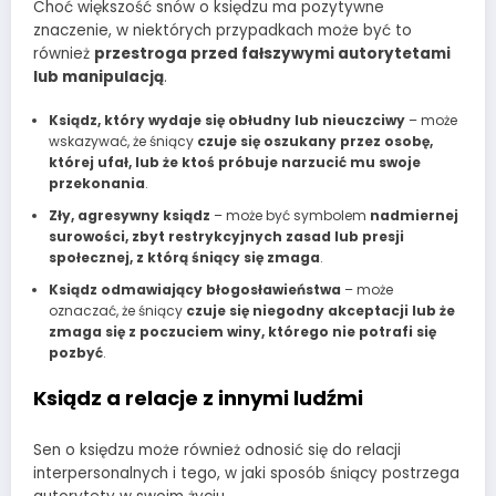
Choć większość snów o księdzu ma pozytywne
znaczenie, w niektórych przypadkach może być to
również
przestroga przed fałszywymi autorytetami
lub manipulacją
.
Ksiądz, który wydaje się obłudny lub nieuczciwy
– może
wskazywać, że śniący
czuje się oszukany przez osobę,
której ufał, lub że ktoś próbuje narzucić mu swoje
przekonania
.
Zły, agresywny ksiądz
– może być symbolem
nadmiernej
surowości, zbyt restrykcyjnych zasad lub presji
społecznej, z którą śniący się zmaga
.
Ksiądz odmawiający błogosławieństwa
– może
oznaczać, że śniący
czuje się niegodny akceptacji lub że
zmaga się z poczuciem winy, którego nie potrafi się
pozbyć
.
Ksiądz a relacje z innymi ludźmi
Sen o księdzu może również odnosić się do relacji
interpersonalnych i tego, w jaki sposób śniący postrzega