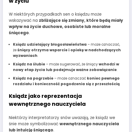
w życiu
W niektórych przypadkach sen o księdzu może
wskazywać na
zbliżające się zmiany, które będą miały
wpływ na życie duchowe, osobiste lub moralne
śniącego
.
Ksiądz udzielający błogosławieństwa
– może oznaczać,
że
śniący otrzyma wsparcie i opiekę w nadchodzących
wyzwaniach
.
Ksiądz na ślubie
– może sugerować, że śniący
wchodzi w
nowy etap życia lub podejmuje ważne zobowiązanie
.
Ksiądz na pogrzebie
– może oznaczać
koniec pewnego
rozdziału i konieczność pogodzenia się z przeszłością
.
Ksiądz jako reprezentacja
wewnętrznego nauczyciela
Niektórzy interpretatorzy snów uważają, że ksiądz we
śnie może symbolizować
wewnętrznego nauczyciela
lub intuicję śniącego
.