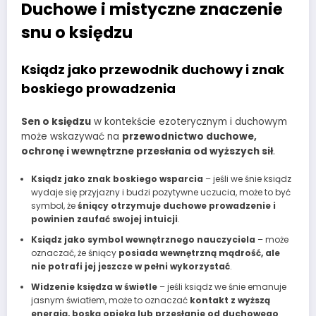
Duchowe i mistyczne znaczenie
snu o księdzu
Ksiądz jako przewodnik duchowy i znak
boskiego prowadzenia
Sen o księdzu
w kontekście ezoterycznym i duchowym
może wskazywać na
przewodnictwo duchowe,
ochronę i wewnętrzne przesłania od wyższych sił
.
Ksiądz jako znak boskiego wsparcia
– jeśli we śnie ksiądz
wydaje się przyjazny i budzi pozytywne uczucia, może to być
symbol, że
śniący otrzymuje duchowe prowadzenie i
powinien zaufać swojej intuicji
.
Ksiądz jako symbol wewnętrznego nauczyciela
– może
oznaczać, że śniący
posiada wewnętrzną mądrość, ale
nie potrafi jej jeszcze w pełni wykorzystać
.
Widzenie księdza w świetle
– jeśli ksiądz we śnie emanuje
jasnym światłem, może to oznaczać
kontakt z wyższą
energią, boską opieką lub przesłanie od duchowego