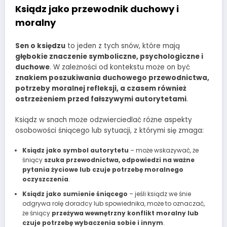
Ksiądz jako przewodnik duchowy i
moralny
Sen o księdzu
to jeden z tych snów, które mają
głębokie znaczenie symboliczne, psychologiczne i
duchowe
. W zależności od kontekstu może on być
znakiem poszukiwania duchowego przewodnictwa,
potrzeby moralnej refleksji, a czasem również
ostrzeżeniem przed fałszywymi autorytetami
.
Ksiądz w snach może odzwierciedlać różne aspekty
osobowości śniącego lub sytuacji, z którymi się zmaga:
Ksiądz jako symbol autorytetu
– może wskazywać, że
śniący
szuka przewodnictwa, odpowiedzi na ważne
pytania życiowe lub czuje potrzebę moralnego
oczyszczenia
.
Ksiądz jako sumienie śniącego
– jeśli ksiądz we śnie
odgrywa rolę doradcy lub spowiednika, może to oznaczać,
że śniący
przeżywa wewnętrzny konflikt moralny lub
czuje potrzebę wybaczenia sobie i innym
.