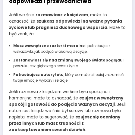
odpowiedzi i przewodnictwa
Jeśli we śnie
rozmawiasz z księdzem
, może to
oznaczać, że
szukasz odpowiedzi na ważne pytania
życiowe lub pragniesz duchowego wsparcia
. Może to
być znak, że:
Masz wewnętrzne rozterki moralne
i potrzebujesz
wskazówki, jak podjąć właściwą decyzję.
Zastanawiasz się nad zmianą swojego światopoglądu
i
poszukujesz głębszego sensu życia.
Potrzebujesz autorytetu
, który pomoże ci lepiej zrozumieć
twoje emocje, wybory i relacje.
Jeśli rozmowa z księdzem we śnie była spokojna i
harmonijna, może to oznaczać, że
czujesz wewnętrzny
spokój i gotowość do podjęcia ważnych decyzji
. Jeśli
natomiast ksiądz we śnie był surowy lub rozmowa była
napięta, może to sugerować, że
czujesz się oceniany
przez innych lub masz trudności z
zaakceptowaniem swoich działań
.