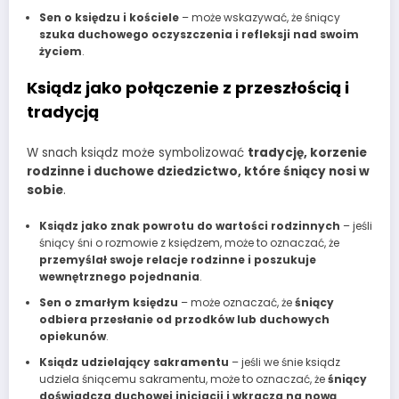
Sen o księdzu i kościele
– może wskazywać, że śniący
szuka duchowego oczyszczenia i refleksji nad swoim
życiem
.
Ksiądz jako połączenie z przeszłością i
tradycją
W snach ksiądz może symbolizować
tradycję, korzenie
rodzinne i duchowe dziedzictwo, które śniący nosi w
sobie
.
Ksiądz jako znak powrotu do wartości rodzinnych
– jeśli
śniący śni o rozmowie z księdzem, może to oznaczać, że
przemyślał swoje relacje rodzinne i poszukuje
wewnętrznego pojednania
.
Sen o zmarłym księdzu
– może oznaczać, że
śniący
odbiera przesłanie od przodków lub duchowych
opiekunów
.
Ksiądz udzielający sakramentu
– jeśli we śnie ksiądz
udziela śniącemu sakramentu, może to oznaczać, że
śniący
doświadcza duchowej inicjacji i wkracza na nową