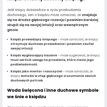
Jeśli śniący doświadcza w życiu przebudzenia
duchowego, sen o księdzu może oznaczać, że
znajduje
się na drodze głębszego rozwoju i powinien bardziej
skupić się na swojej intuicji oraz wewnętrznym
głosie
.
Ksiądz prowadzący śniącego
– może oznaczać, że śniący
otrzymuje duchowe prowadzenie i powinien zaufać
swojej intuicji
.
Ksiądz wygłaszający kazanie
– może sugerować, że śniący
musi zwrócić uwagę na przesłanie, które niesie jego
podświadomość
.
Ksiądz jako mentor i nauczyciel
– może oznaczać, że
śniący
wchodzi w etap głębszego zrozumienia swoich
duchowych potrzeb
.
Woda święcona i inne duchowe symbole
we śnie o księdzu