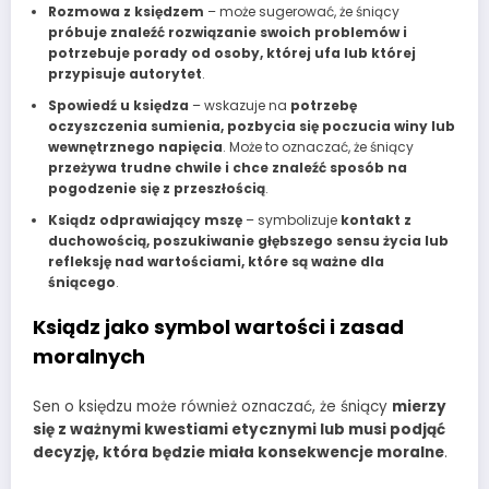
Rozmowa z księdzem
– może sugerować, że śniący
próbuje znaleźć rozwiązanie swoich problemów i
potrzebuje porady od osoby, której ufa lub której
przypisuje autorytet
.
Spowiedź u księdza
– wskazuje na
potrzebę
oczyszczenia sumienia, pozbycia się poczucia winy lub
wewnętrznego napięcia
. Może to oznaczać, że śniący
przeżywa trudne chwile i chce znaleźć sposób na
pogodzenie się z przeszłością
.
Ksiądz odprawiający mszę
– symbolizuje
kontakt z
duchowością, poszukiwanie głębszego sensu życia lub
refleksję nad wartościami, które są ważne dla
śniącego
.
Ksiądz jako symbol wartości i zasad
moralnych
Sen o księdzu może również oznaczać, że śniący
mierzy
się z ważnymi kwestiami etycznymi lub musi podjąć
decyzję, która będzie miała konsekwencje moralne
.