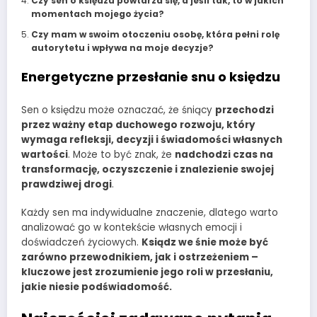
Czy sen o księdzu powtarza się, a jeśli tak, to w jakich
momentach mojego życia?
Czy mam w swoim otoczeniu osobę, która pełni rolę
autorytetu i wpływa na moje decyzje?
Energetyczne przesłanie snu o księdzu
Sen o księdzu może oznaczać, że śniący
przechodzi
przez ważny etap duchowego rozwoju, który
wymaga refleksji, decyzji i świadomości własnych
wartości
. Może to być znak, że
nadchodzi czas na
transformację, oczyszczenie i znalezienie swojej
prawdziwej drogi
.
Każdy sen ma indywidualne znaczenie, dlatego warto
analizować go w kontekście własnych emocji i
doświadczeń życiowych.
Ksiądz we śnie może być
zarówno przewodnikiem, jak i ostrzeżeniem –
kluczowe jest zrozumienie jego roli w przesłaniu,
jakie niesie podświadomość.