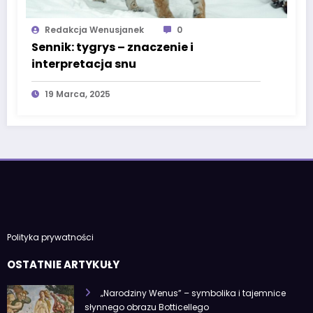
Redakcja Wenusjanek
0
Sennik: tygrys – znaczenie i
interpretacja snu
19 Marca, 2025
Polityka prywatności
OSTATNIE ARTYKUŁY
„Narodziny Wenus” – symbolika i tajemnice
słynnego obrazu Botticellego