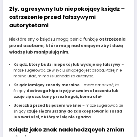
Zły, agresywny lub niepokojący ksiądz –
ostrzeżenie przed fałszywymi
autorytetami
Niektóre sny o księdzu mogą pełnić funkcję
ostrzeżenia
przed osobami, które mają nad śniącym zbyt dużą
władzę lub manipulują nim
.
Ksiądz, który budzi niepokój lub wydaje się fałszywy
–
może sugerować, że w życiu śniącego jest osoba, której nie
można ufać, mimo że uchodzi za autorytet.
Ksiądz łamiący zasady moralne
– może oznaczać, że
śniący
dostrzega hipokryzję w swoim otoczeniu lub
czuje się oszukany przez kogoś, komu ufał
.
Ucieczka przed księdzem we śnie
– może sugerować, że
śniący
czuje się zmuszany do zaakceptowania zasad
lub wartości, z którymi się nie zgadza
.
Ksiądz jako znak nadchodzących zmian