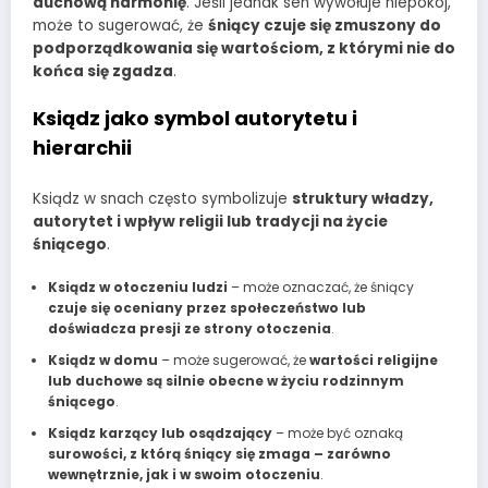
duchową harmonię
. Jeśli jednak sen wywołuje niepokój,
może to sugerować, że
śniący czuje się zmuszony do
podporządkowania się wartościom, z którymi nie do
końca się zgadza
.
Ksiądz jako symbol autorytetu i
hierarchii
Ksiądz w snach często symbolizuje
struktury władzy,
autorytet i wpływ religii lub tradycji na życie
śniącego
.
Ksiądz w otoczeniu ludzi
– może oznaczać, że śniący
czuje się oceniany przez społeczeństwo lub
doświadcza presji ze strony otoczenia
.
Ksiądz w domu
– może sugerować, że
wartości religijne
lub duchowe są silnie obecne w życiu rodzinnym
śniącego
.
Ksiądz karzący lub osądzający
– może być oznaką
surowości, z którą śniący się zmaga – zarówno
wewnętrznie, jak i w swoim otoczeniu
.