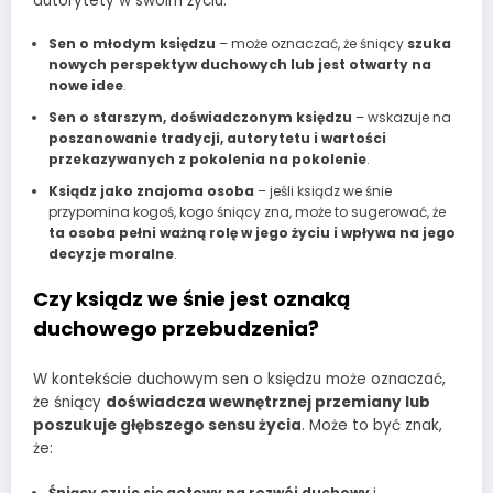
autorytety w swoim życiu.
Sen o młodym księdzu
– może oznaczać, że śniący
szuka
nowych perspektyw duchowych lub jest otwarty na
nowe idee
.
Sen o starszym, doświadczonym księdzu
– wskazuje na
poszanowanie tradycji, autorytetu i wartości
przekazywanych z pokolenia na pokolenie
.
Ksiądz jako znajoma osoba
– jeśli ksiądz we śnie
przypomina kogoś, kogo śniący zna, może to sugerować, że
ta osoba pełni ważną rolę w jego życiu i wpływa na jego
decyzje moralne
.
Czy ksiądz we śnie jest oznaką
duchowego przebudzenia?
W kontekście duchowym sen o księdzu może oznaczać,
że śniący
doświadcza wewnętrznej przemiany lub
poszukuje głębszego sensu życia
. Może to być znak,
że:
Śniący czuje się gotowy na rozwój duchowy
i