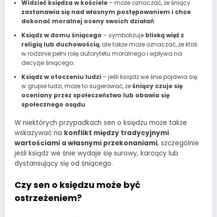
Widzieć księdza w kościele
– może oznaczać, że śniący
zastanawia się nad własnym postępowaniem i chce
dokonać moralnej oceny swoich działań
.
Ksiądz w domu śniącego
– symbolizuje
bliską więź z
religią lub duchowością
, ale także może oznaczać, że ktoś
w rodzinie pełni rolę autorytetu moralnego i wpływa na
decyzje śniącego.
Ksiądz w otoczeniu ludzi
– jeśli ksiądz we śnie pojawia się
w grupie ludzi, może to sugerować, że
śniący czuje się
oceniany przez społeczeństwo lub obawia się
społecznego osądu
.
W niektórych przypadkach sen o księdzu może także
wskazywać na
konflikt między tradycyjnymi
wartościami a własnymi przekonaniami
, szczególnie
jeśli ksiądz we śnie wydaje się surowy, karcący lub
dystansujący się od śniącego.
Czy sen o księdzu może być
ostrzeżeniem?