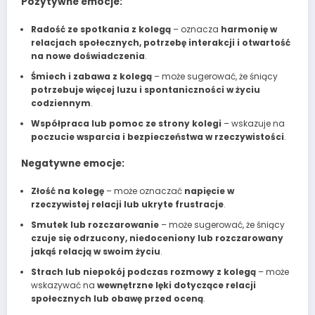
Pozytywne emocje:
Radość ze spotkania z kolegą
– oznacza
harmonię w
relacjach społecznych, potrzebę interakcji i otwartość
na nowe doświadczenia
.
Śmiech i zabawa z kolegą
– może sugerować, że śniący
potrzebuje więcej luzu i spontaniczności w życiu
codziennym
.
Współpraca lub pomoc ze strony kolegi
– wskazuje na
poczucie wsparcia i bezpieczeństwa w rzeczywistości
.
Negatywne emocje:
Złość na kolegę
– może oznaczać
napięcie w
rzeczywistej relacji lub ukryte frustracje
.
Smutek lub rozczarowanie
– może sugerować, że śniący
czuje się odrzucony, niedoceniony lub rozczarowany
jakąś relacją w swoim życiu
.
Strach lub niepokój podczas rozmowy z kolegą
– może
wskazywać na
wewnętrzne lęki dotyczące relacji
społecznych lub obawę przed oceną
.