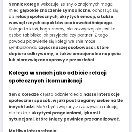
Sennik kolega
wskazuje, że sny o znajomych mogą
mieć
głębokie znaczenie symboliczne
, odnosząc się
do
relacji społecznych, ukrytych emocji, a także
wewnętrznych aspektów osobowości śniącego
.
Kolega to ktoś, kogo znamy, ale zazwyczaj nie jest to
osoba tak bliska jak przyjaciel czy partner. Z tego
powodu pojawienie się kolegi we śnie może
symbolizować
części naszej osobowości, które
dopiero odkrywamy, a także emocjonalne napięcia
lub nierozwiązane sprawy z przeszłości
.
Kolega w snach jako odbicie relacji
społecznych i komunikacji
Sen o koledze
często odzwierciedla
nasze interakcje
społeczne i sposób, w jaki postrzegamy siebie na tle
innych ludzi
. Może być związany z rzeczywistą relacją,
ale także z
ukrytymi pragnieniami, lękami i
sytuacjami, które śniący powinien przeanalizować
.
Możliwe interpretacje: