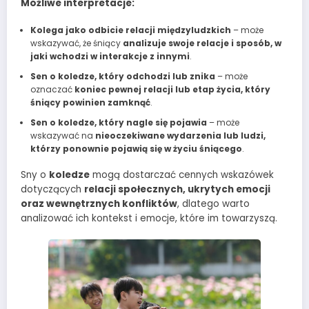
Możliwe interpretacje:
Kolega jako odbicie relacji międzyludzkich
– może
wskazywać, że śniący
analizuje swoje relacje i sposób, w
jaki wchodzi w interakcje z innymi
.
Sen o koledze, który odchodzi lub znika
– może
oznaczać
koniec pewnej relacji lub etap życia, który
śniący powinien zamknąć
.
Sen o koledze, który nagle się pojawia
– może
wskazywać na
nieoczekiwane wydarzenia lub ludzi,
którzy ponownie pojawią się w życiu śniącego
.
Sny o
koledze
mogą dostarczać cennych wskazówek
dotyczących
relacji społecznych, ukrytych emocji
oraz wewnętrznych konfliktów
, dlatego warto
analizować ich kontekst i emocje, które im towarzyszą.