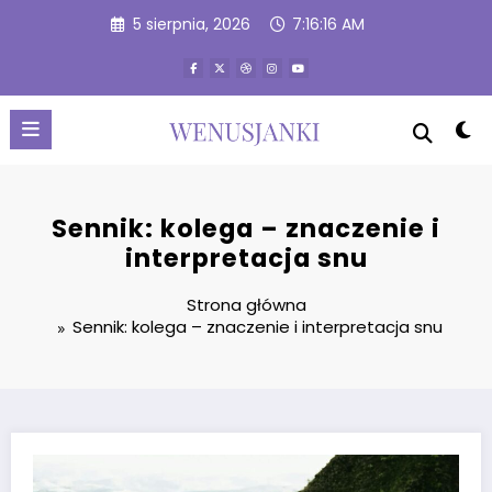
Przejdź
5 sierpnia, 2026
7:16:16 AM
do
treści
Sennik: kolega – znaczenie i
interpretacja snu
Strona główna
Sennik: kolega – znaczenie i interpretacja snu