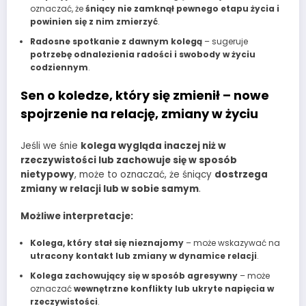
oznaczać, że
śniący nie zamknął pewnego etapu życia i
powinien się z nim zmierzyć
.
Radosne spotkanie z dawnym kolegą
– sugeruje
potrzebę odnalezienia radości i swobody w życiu
codziennym
.
Sen o koledze, który się zmienił – nowe
spojrzenie na relację, zmiany w życiu
Jeśli we śnie
kolega wygląda inaczej niż w
rzeczywistości lub zachowuje się w sposób
nietypowy
, może to oznaczać, że śniący
dostrzega
zmiany w relacji lub w sobie samym
.
Możliwe interpretacje:
Kolega, który stał się nieznajomy
– może wskazywać na
utracony kontakt lub zmiany w dynamice relacji
.
Kolega zachowujący się w sposób agresywny
– może
oznaczać
wewnętrzne konflikty lub ukryte napięcia w
rzeczywistości
.