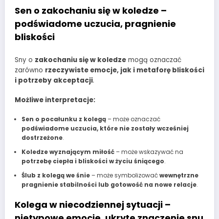
Sen o zakochaniu się w koledze –
podświadome uczucia, pragnienie
bliskości
Sny o
zakochaniu się w koledze
mogą oznaczać
zarówno
rzeczywiste emocje, jak i metaforę bliskości
i potrzeby akceptacji
.
Możliwe interpretacje:
Sen o pocałunku z kolegą
– może oznaczać
podświadome uczucia, które nie zostały wcześniej
dostrzeżone
.
Koledze wyznającym miłość
– może wskazywać na
potrzebę ciepła i bliskości w życiu śniącego
.
Ślub z kolegą we śnie
– może symbolizować
wewnętrzne
pragnienie stabilności lub gotowość na nowe relacje
.
Kolega w niecodziennej sytuacji –
nietypowe emocje, ukryte znaczenie snu