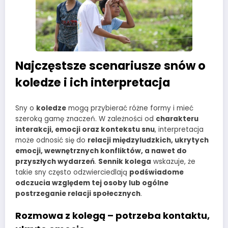
Najczęstsze scenariusze snów o
koledze i ich interpretacja
Sny o
koledze
mogą przybierać różne formy i mieć
szeroką gamę znaczeń. W zależności od
charakteru
interakcji, emocji oraz kontekstu snu
, interpretacja
może odnosić się do
relacji międzyludzkich, ukrytych
emocji, wewnętrznych konfliktów, a nawet do
przyszłych wydarzeń
.
Sennik kolega
wskazuje, że
takie sny często odzwierciedlają
podświadome
odczucia względem tej osoby lub ogólne
postrzeganie relacji społecznych
.
Rozmowa z kolegą – potrzeba kontaktu,