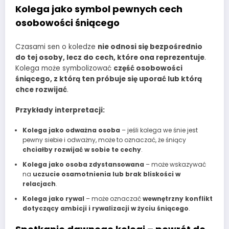
Kolega jako symbol pewnych cech
osobowości śniącego
Czasami sen o koledze
nie odnosi się bezpośrednio
do tej osoby, lecz do cech, które ona reprezentuje
.
Kolega może symbolizować
część osobowości
śniącego, z którą ten próbuje się uporać lub którą
chce rozwijać
.
Przykłady interpretacji:
Kolega jako odważna osoba
– jeśli kolega we śnie jest
pewny siebie i odważny, może to oznaczać, że śniący
chciałby rozwijać w sobie te cechy
.
Kolega jako osoba zdystansowana
– może wskazywać
na
uczucie osamotnienia lub brak bliskości w
relacjach
.
Kolega jako rywal
– może oznaczać
wewnętrzny konflikt
dotyczący ambicji i rywalizacji w życiu śniącego
.