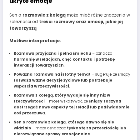
ukryte emocje
Sen o
rozmowie z kolegą
może mieć różne znaczenia w
zależności od
treści rozmowy oraz emocji, jakie jej
towarzyszą
.
Możliwe interpretacje:
Rozmowa przyjazna i pełna śmiechu
– oznacza
harmonię w relacjach, chęć kontaktu i potrzebę
interakcji towarzyskich
.
Poważna rozmowa na istotny temat
– sugeruje, że śniący
rozważa ważne decyzje życiowe lub potrzebuje
wsparcia w rzeczywistości
.
Rozmowa z kolegą, który wydaje się inny niż w
rzeczywistości
– może wskazywać, że
śniący zaczyna
dostrzegać nowe aspekty tej relacji lub podświadomie
coś przeczuw
a.
Sen o rozmowie z kolegą, którego dawno się nie
widziało
– może oznaczać
tęsknotę za przeszłością lub
nierozwiązane sprawy emocjonalne
.