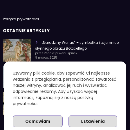
Polityka prywatności
OSTATNIE ARTYKUŁY
„Narodziny Wenus” – symbolika i tajemnice
słynnego obrazu Botticellego
przez Redakcja Wenusjanek
9 marca, 2025
1 czerwca znak zodiaku – Charakterystyka i
Używamy pliki cookie, aby zapewnić Ci najlepsze
cechy osobowości
wrażenia z przeglądania, personalizować zawartość
przez Redakcja Wenusjanek
4 lutego, 2025
naszej witryny, analizować jej ruch i wyświetlać
odpowiednie reklamy. Aby uzyskać więcej
1 kuna ile to zł – aktualny przelicznik, koniec
informacji, zapoznaj się z naszą polityką
chorwackiej waluty i praktyczne wskazówki
prywatności.
przez Redakcja Wenusjanek
3 grudnia, 2025
Odmawiam
Ustawienia