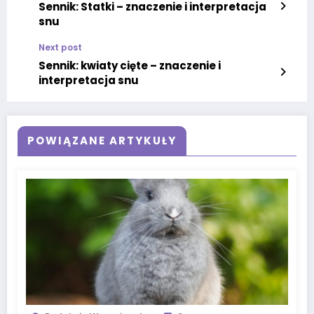
Sennik: Statki – znaczenie i interpretacja
snu
Next post
Sennik: kwiaty cięte – znaczenie i
interpretacja snu
POWIĄZANE ARTYKUŁY