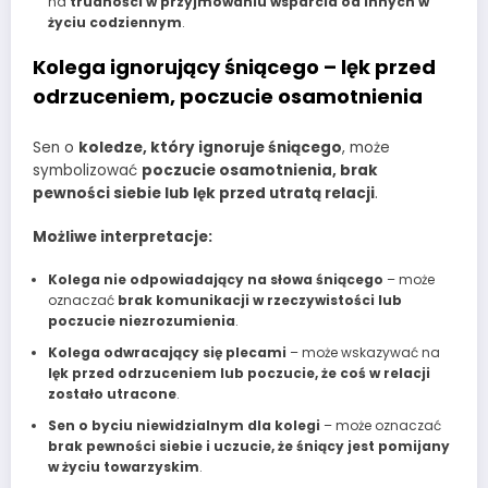
na
trudności w przyjmowaniu wsparcia od innych w
życiu codziennym
.
Kolega ignorujący śniącego – lęk przed
odrzuceniem, poczucie osamotnienia
Sen o
koledze, który ignoruje śniącego
, może
symbolizować
poczucie osamotnienia, brak
pewności siebie lub lęk przed utratą relacji
.
Możliwe interpretacje:
Kolega nie odpowiadający na słowa śniącego
– może
oznaczać
brak komunikacji w rzeczywistości lub
poczucie niezrozumienia
.
Kolega odwracający się plecami
– może wskazywać na
lęk przed odrzuceniem lub poczucie, że coś w relacji
zostało utracone
.
Sen o byciu niewidzialnym dla kolegi
– może oznaczać
brak pewności siebie i uczucie, że śniący jest pomijany
w życiu towarzyskim
.