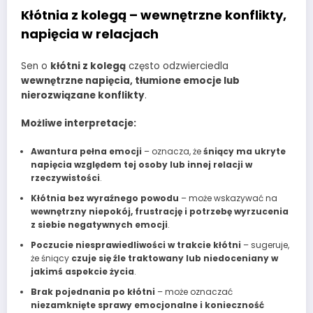
Kłótnia z kolegą – wewnętrzne konflikty,
napięcia w relacjach
Sen o
kłótni z kolegą
często odzwierciedla
wewnętrzne napięcia, tłumione emocje lub
nierozwiązane konflikty
.
Możliwe interpretacje:
Awantura pełna emocji
– oznacza, że
śniący ma ukryte
napięcia względem tej osoby lub innej relacji w
rzeczywistości
.
Kłótnia bez wyraźnego powodu
– może wskazywać na
wewnętrzny niepokój, frustrację i potrzebę wyrzucenia
z siebie negatywnych emocji
.
Poczucie niesprawiedliwości w trakcie kłótni
– sugeruje,
że śniący
czuje się źle traktowany lub niedoceniany w
jakimś aspekcie życia
.
Brak pojednania po kłótni
– może oznaczać
niezamknięte sprawy emocjonalne i konieczność