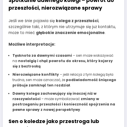
Spotkanie dawnego kolegi – powrót do
przeszłości, nierozwiązane sprawy
Jeśli we śnie pojawia się
kolega z przeszłości
,
szczególnie taki, z którym nie utrzymuje się już kontaktu,
może to mieć
głębokie znaczenie emocjonalne
.
Możliwe interpretacje:
Tęsknota za dawnymi czasami
– sen może wskazywać
na
nostalgię i chęć powrotu do okresu, który kojarzy
się z beztroską
.
Nierozwiązane konflikty
– jeśli relacja z tym kolegą była
trudna, sen może oznaczać, że
podświadomość śniącego
próbuje zamknąć ten rozdział
.
Dawny kolega zachowujący się inaczej niż w
rzeczywistości
– może symbolizować
zmiany w
postrzeganiu przeszłości i konieczność spojrzenia na
pewne sprawy z nowej perspektywy
.
Sen o koledze jako przestroga lub