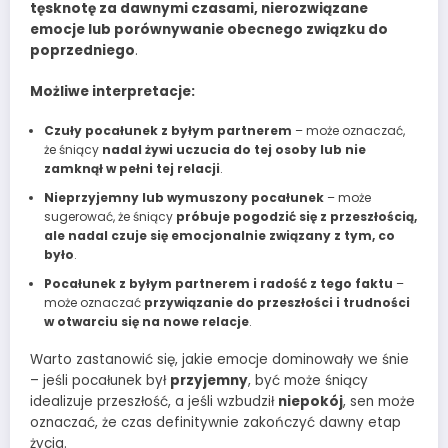
tęsknotę za dawnymi czasami, nierozwiązane
emocje lub porównywanie obecnego związku do
poprzedniego
.
Możliwe interpretacje:
Czuły pocałunek z byłym partnerem
– może oznaczać,
że śniący
nadal żywi uczucia do tej osoby lub nie
zamknął w pełni tej relacji
.
Nieprzyjemny lub wymuszony pocałunek
– może
sugerować, że śniący
próbuje pogodzić się z przeszłością,
ale nadal czuje się emocjonalnie związany z tym, co
było
.
Pocałunek z byłym partnerem i radość z tego faktu
–
może oznaczać
przywiązanie do przeszłości i trudności
w otwarciu się na nowe relacje
.
Warto zastanowić się, jakie emocje dominowały we śnie
– jeśli pocałunek był
przyjemny
, być może śniący
idealizuje przeszłość, a jeśli wzbudził
niepokój
, sen może
oznaczać, że czas definitywnie zakończyć dawny etap
życia.