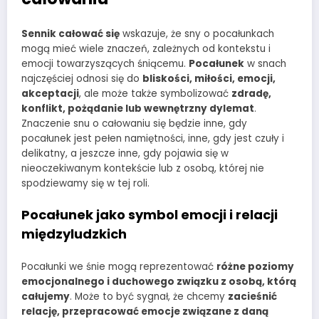
Sennik całować się
wskazuje, że sny o pocałunkach
mogą mieć wiele znaczeń, zależnych od kontekstu i
emocji towarzyszących śniącemu.
Pocałunek
w snach
najczęściej odnosi się do
bliskości, miłości, emocji,
akceptacji
, ale może także symbolizować
zdradę,
konflikt, pożądanie lub wewnętrzny dylemat
.
Znaczenie snu o całowaniu się będzie inne, gdy
pocałunek jest pełen namiętności, inne, gdy jest czuły i
delikatny, a jeszcze inne, gdy pojawia się w
nieoczekiwanym kontekście lub z osobą, której nie
spodziewamy się w tej roli.
Pocałunek jako symbol emocji i relacji
międzyludzkich
Pocałunki we śnie mogą reprezentować
różne poziomy
emocjonalnego i duchowego związku z osobą, którą
całujemy
. Może to być sygnał, że chcemy
zacieśnić
relację, przepracować emocje związane z daną