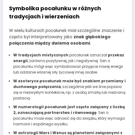
Symbolika pocałunku w różnych
tradycjach i wierzeniach
W wielu kulturach pocałunek miał szczególne znaczenie i
często był interpretowany jako
znak głębokiego
połączenia między dwiema osobami
.
W tradycjach mistycznych
pocałunek oznaczał
przekaz
energii
, zarówno pozytywnej, jak i negatywnej. Sen o
pocałunku mógł więc symbolizować przyjęcie nowej energii
lub oddanie własnej siły życiowej innej osobie.
W ezoteryce pocałunek może być znakiem przemiany i
duchowego połączenia
, szczególnie jeśli we śnie pojawia
się w niezwykłym kontekście, np. z osobą zmarłą lub nieznaną
postacią.
W numerologii pocałunek jest często związany z liczbą
2, oznaczającą partnerstwo i równowagę
. Sen o
pocałunku może więc odnosić się do związku, który wymaga
harmonii i wspólnego wysiłku.
W astrologii Mars i Wenus są planetami związanymi z