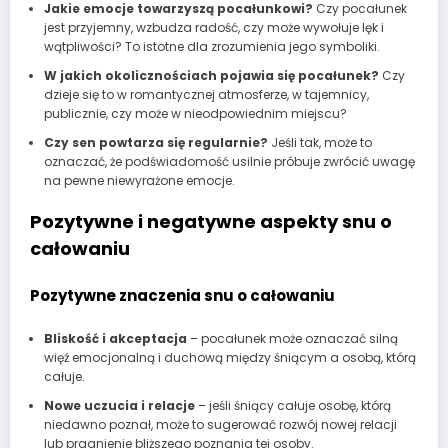
Jakie emocje towarzyszą pocałunkowi?
Czy pocałunek
jest przyjemny, wzbudza radość, czy może wywołuje lęk i
wątpliwości? To istotne dla zrozumienia jego symboliki.
W jakich okolicznościach pojawia się pocałunek?
Czy
dzieje się to w romantycznej atmosferze, w tajemnicy,
publicznie, czy może w nieodpowiednim miejscu?
Czy sen powtarza się regularnie?
Jeśli tak, może to
oznaczać, że podświadomość usilnie próbuje zwrócić uwagę
na pewne niewyrażone emocje.
Pozytywne i negatywne aspekty snu o
całowaniu
Pozytywne znaczenia snu o całowaniu
Bliskość i akceptacja
– pocałunek może oznaczać silną
więź emocjonalną i duchową między śniącym a osobą, którą
całuje.
Nowe uczucia i relacje
– jeśli śniący całuje osobę, którą
niedawno poznał, może to sugerować rozwój nowej relacji
lub pragnienie bliższego poznania tej osoby.