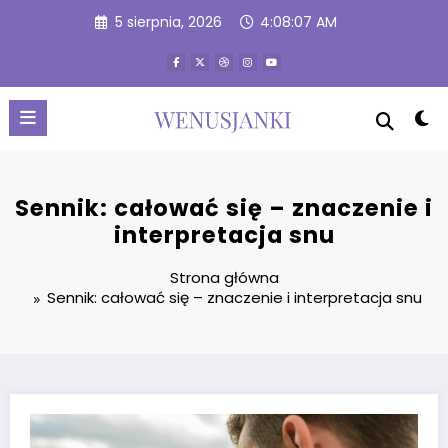
Przejdź
5 sierpnia, 2026
4:08:08 AM
do
treści
Sennik: całować się – znaczenie i
interpretacja snu
Strona główna
Sennik: całować się – znaczenie i interpretacja snu