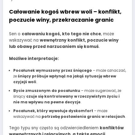
Całowanie kogoś wbrew woli – konflikt,
poczucie winy, przekraczanie granic
Sen o
całowaniu kogoś, kto tego nie chce
, może
wskazywać na
wewnętrzny konflikt, poczucie winy
lub obawę przed narzucaniem się komuś
.
Możliwe interpretacje:
Pocałunek wymuszony przez śniącego
– może oznaczać,
że
śniący próbuje wpłynąć na jakąś sytuację wbrew
czyjejś woli
.
Bycie zmuszonym do pocałunku
– może sugerować, że
śniący
czuje się kontrolowany w rzeczywistym życiu i
nie ma wpływu na pewne decyzje
.
Pocałunek, który wywołuje dyskomfort
– może
wskazywać na
potrzebę postawienia granic w relacjach
.
Tego typu sny często są odzwierciedleniem
konfliktów
wewnętrznych i relacyjnych, a także emocji