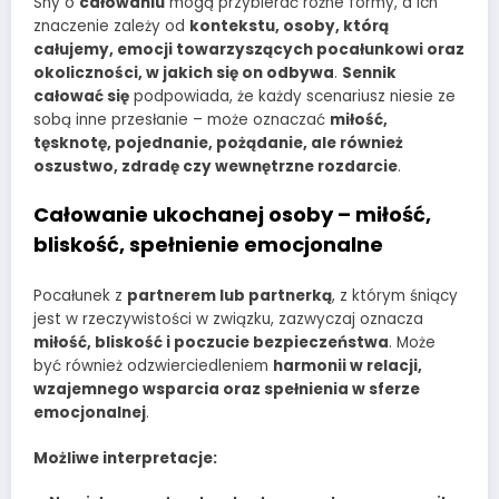
Sny o
całowaniu
mogą przybierać różne formy, a ich
znaczenie zależy od
kontekstu, osoby, którą
całujemy, emocji towarzyszących pocałunkowi oraz
okoliczności, w jakich się on odbywa
.
Sennik
całować się
podpowiada, że każdy scenariusz niesie ze
sobą inne przesłanie – może oznaczać
miłość,
tęsknotę, pojednanie, pożądanie, ale również
oszustwo, zdradę czy wewnętrzne rozdarcie
.
Całowanie ukochanej osoby – miłość,
bliskość, spełnienie emocjonalne
Pocałunek z
partnerem lub partnerką
, z którym śniący
jest w rzeczywistości w związku, zazwyczaj oznacza
miłość, bliskość i poczucie bezpieczeństwa
. Może
być również odzwierciedleniem
harmonii w relacji,
wzajemnego wsparcia oraz spełnienia w sferze
emocjonalnej
.
Możliwe interpretacje: