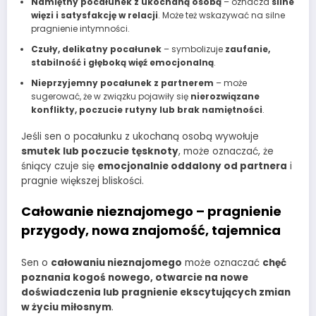
Namiętny pocałunek z ukochaną osobą
– oznacza
silne
więzi i satysfakcję w relacji
. Może też wskazywać na silne
pragnienie intymności.
Czuły, delikatny pocałunek
– symbolizuje
zaufanie,
stabilność i głęboką więź emocjonalną
.
Nieprzyjemny pocałunek z partnerem
– może
sugerować, że w związku pojawiły się
nierozwiązane
konflikty, poczucie rutyny lub brak namiętności
.
Jeśli sen o pocałunku z ukochaną osobą wywołuje
smutek lub poczucie tęsknoty
, może oznaczać, że
śniący czuje się
emocjonalnie oddalony od partnera
i
pragnie większej bliskości.
Całowanie nieznajomego – pragnienie
przygody, nowa znajomość, tajemnica
Sen o
całowaniu nieznajomego
może oznaczać
chęć
poznania kogoś nowego, otwarcie na nowe
doświadczenia lub pragnienie ekscytujących zmian
w życiu miłosnym
.