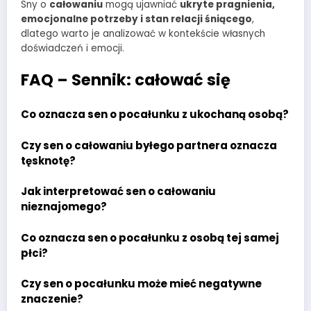
Sny o
całowaniu
mogą ujawniać
ukryte pragnienia,
emocjonalne potrzeby i stan relacji śniącego
,
dlatego warto je analizować w kontekście własnych
doświadczeń i emocji.
FAQ – Sennik: całować się
Co oznacza sen o pocałunku z ukochaną osobą?
Czy sen o całowaniu byłego partnera oznacza
tęsknotę?
Jak interpretować sen o całowaniu
nieznajomego?
Co oznacza sen o pocałunku z osobą tej samej
płci?
Czy sen o pocałunku może mieć negatywne
znaczenie?