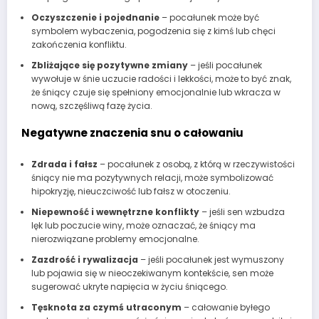
Oczyszczenie i pojednanie
– pocałunek może być
symbolem wybaczenia, pogodzenia się z kimś lub chęci
zakończenia konfliktu.
Zbliżające się pozytywne zmiany
– jeśli pocałunek
wywołuje w śnie uczucie radości i lekkości, może to być znak,
że śniący czuje się spełniony emocjonalnie lub wkracza w
nową, szczęśliwą fazę życia.
Negatywne znaczenia snu o całowaniu
Zdrada i fałsz
– pocałunek z osobą, z którą w rzeczywistości
śniący nie ma pozytywnych relacji, może symbolizować
hipokryzję, nieuczciwość lub fałsz w otoczeniu.
Niepewność i wewnętrzne konflikty
– jeśli sen wzbudza
lęk lub poczucie winy, może oznaczać, że śniący ma
nierozwiązane problemy emocjonalne.
Zazdrość i rywalizacja
– jeśli pocałunek jest wymuszony
lub pojawia się w nieoczekiwanym kontekście, sen może
sugerować ukryte napięcia w życiu śniącego.
Tęsknota za czymś utraconym
– całowanie byłego