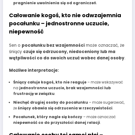
pragnienie uwolnienia się od ograniczeń
.
Całowanie kogoś, kto nie odwzajemnia
pocałunku – jednostronne uczucie,
niepewność
Sen o
pocałunku bez wzajemności
może oznaczać, że
śniący
czuje się odrzucony, niedoceniony lub ma
wątpliwości co do swoich uczuć wobec danej osoby
.
Możliwe interpretacje:
Śniący całuje kogoś, kto nie reaguje
– może wskazywać
na
jednostronne uczucie, brak wzajemności lub
frustrację w związku
.
Niechęć drugiej osoby do pocałunku
– może sugerować,
że
śniący obawia się odrzucenia w rzeczywistości
.
Pocałunek, który nagle się kończy
– może oznaczać
niepewność co do przyszłości danej relacji
.
Całowanie osoby tej samej płci –