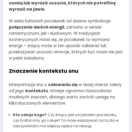
osobą lub wyrazić uczucia, których nie potrafimy
wyrazić na jawie
.
W wielu kulturach pocałunek od dawna symbolizuje
połączenie dwóch energii
, zarówno w sensie
romantycznym, jak i duchowym. W tradycjach
ezoterycznych mówi się, że pocałunek to wymiana
energii – śniący może w ten sposób odbierać lub
przekazywać uczucia i emocje, których być może nie jest
w pełni świadomy.
Znaczenie kontekstu snu
Interpretacja snu o
całowaniu się
w dużej mierze zależy
od jego
kontekstu
. Istnieje ogromna różnorodność
możliwych znaczeń, dlatego warto zwrócić uwagę na
kilka kluczowych elementów:
Kto całuje kogo?
Czy śniący jest inicjatorem pocałunku,
czy to ktoś inny go całuje? To może wskazywać na to, kto w
rzeczywistości ma większy wpływ na relację.