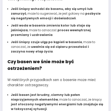
Jeśli śniący wchodzi do basenu, aby się umyć lub
zanurzyć
, może to sugerować, że jest gotowy na
pozbycie
się negatywnych emocji i doświadczeń
.
Jeśli woda w basenie zmienia kolor lub staje się
jaśniejsza
, może to oznaczać
proces wewnętrznej
przemiany i uzdrowienia
.
Jeśli śniący czuje ulgę po kąpieli w basenie
, może to
oznaczać, że
uwalnia się od ciężaru przeszłości i
zaczyna nowy etap życia
.
Czy basen we śnie może być
ostrzeżeniem?
W niektórych przypadkach sen o basenie może mieć
charakter ostrzegawczy.
Jeśli basen jest brudny, ciemny lub pełen
nieprzyjemnych elementów
, może to oznaczać, że śniący
jest otoczony negatywnymi energiami lub znajduje się
w toksycznej sytuacji
.