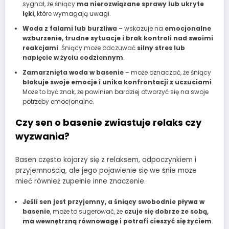
sygnał, że śniący
ma nierozwiązane sprawy lub ukryte
lęki
, które wymagają uwagi.
Woda z falami lub burzliwa
– wskazuje na
emocjonalne
wzburzenie, trudne sytuacje i brak kontroli nad swoimi
reakcjami
. Śniący może odczuwać
silny stres lub
napięcie w życiu codziennym
.
Zamarznięta woda w basenie
– może oznaczać, że śniący
blokuje swoje emocje i unika konfrontacji z uczuciami
.
Może to być znak, że powinien bardziej otworzyć się na swoje
potrzeby emocjonalne.
Czy sen o basenie zwiastuje relaks czy
wyzwania?
Basen często kojarzy się z relaksem, odpoczynkiem i
przyjemnością, ale jego pojawienie się we śnie może
mieć również zupełnie inne znaczenie.
Jeśli sen jest przyjemny, a śniący swobodnie pływa w
basenie
, może to sugerować, że
czuje się dobrze ze sobą,
ma wewnętrzną równowagę i potrafi cieszyć się życiem
.