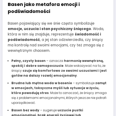
Basen jako metafora emocji i
podświadomości
Basen pojawiający się we śnie często symbolizuje
emocje, uczucia i stan psychiczny śniącego
. Woda,
która w nim się znajduje, reprezentuje
świadomość i
podświadomość
, a jej stan odzwierciedla, czy śniący
ma kontrolę nad swoimi emocjami, czy też zmaga się z
wewnętrznym chaosem.
Pełny, czysty basen
– oznacza
harmonię wewnętrzną,
spokój i dobre samopoczucie
. Może wskazywać na to, że
śniący
czuje się komfortowo ze swoimi uczuciami i jest
gotów na dalszy rozwój emocjonalny
.
Brudna lub mętna woda w basenie
– symbolizuje
zamęt
w emocjach, toksyczne myśli lub sytuacje w życiu,
które powodują stres
. Może to oznaczać, że śniący zmaga
się z problemami emocjonalnymi, których jeszcze nie potrafi
uporządkować.
Basen bez wody
– sugeruje
uczucie pustki
emocjonalnej, brak energii życiowej lub