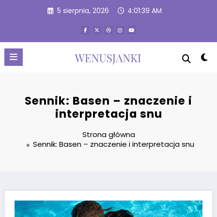
Przejdź
5 sierpnia, 2026
4:01:40 AM
do
treści
Sennik: Basen – znaczenie i
interpretacja snu
Strona główna
Sennik: Basen – znaczenie i interpretacja snu