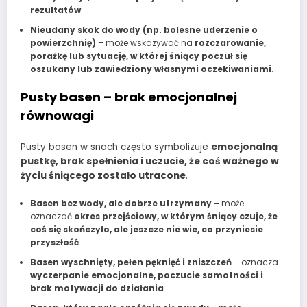
rezultatów
.
Nieudany skok do wody (np. bolesne uderzenie o
powierzchnię)
– może wskazywać na
rozczarowanie,
porażkę lub sytuację, w której śniący poczuł się
oszukany lub zawiedziony własnymi oczekiwaniami
.
Pusty basen – brak emocjonalnej
równowagi
Pusty basen w snach często symbolizuje
emocjonalną
pustkę, brak spełnienia i uczucie, że coś ważnego w
życiu śniącego zostało utracone
.
Basen bez wody, ale dobrze utrzymany
– może
oznaczać
okres przejściowy, w którym śniący czuje, że
coś się skończyło, ale jeszcze nie wie, co przyniesie
przyszłość
.
Basen wyschnięty, pełen pęknięć i zniszczeń
– oznacza
wyczerpanie emocjonalne, poczucie samotności i
brak motywacji do działania
.