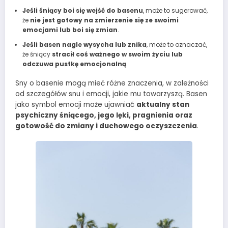
Jeśli śniący boi się wejść do basenu
, może to sugerować,
że
nie jest gotowy na zmierzenie się ze swoimi
emocjami lub boi się zmian
.
Jeśli basen nagle wysycha lub znika
, może to oznaczać,
że śniący
stracił coś ważnego w swoim życiu lub
odczuwa pustkę emocjonalną
.
Sny o basenie mogą mieć różne znaczenia, w zależności
od szczegółów snu i emocji, jakie mu towarzyszą. Basen
jako symbol emocji może ujawniać
aktualny stan
psychiczny śniącego, jego lęki, pragnienia oraz
gotowość do zmiany i duchowego oczyszczenia
.