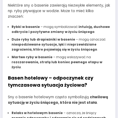
Niektóre sny o basenie zawierają niezwykłe elementy, jak
np. ryby pływające w wodzie. Może to mieć kilka
znaczeń:
Rybki w basenie
– mogą symbolizować
intuicję, duchowe
odkrycia i pozytywne zmiany w życiu śniącego
.
Duże ryby lub drapieżniki w basenie
– mogą oznaczać
niespodziewane sytuacje, lęki i nieprzewidziane
zagrożenia, które pojawiają się w życiu śniącego
.
Martwe ryby w basenie
– mogą wskazywać na
rozczarowanie, stratę lub koniec pewnego etapu w
życiu
.
Basen hotelowy – odpoczynek czy
tymczasowa sytuacja życiowa?
Sny o basenie hotelowym często symbolizują
chwilową
sytuację w życiu śniącego, która nie jest stała
.
Relaks w hotelowym basenie
– oznacza, że śniący
pragnie odpoczynku i oderwania się od codziennych