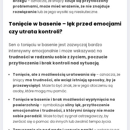
brzegu
– oznacza, że śniący
czuje się przytłoczony
problemami, może mieć wrażenie, że nie znajduje
rozwiązania
lub że jego wysiłki są nieskuteczne.
Tonięcie w basenie – lęk przed emocjami
czy utrata kontroli?
Sen o tonięciu w basenie jest zazwyczaj bardzo
intensywny emocjonalnie i może wskazywać na
trudności w radzeniu sobie z życiem, poczucie
przytłoczenia i brak kontroli nad sytuacją
.
Tonięcie, ale z możliwością uratowania się
– oznacza, że
śniący
ma trudności, ale wciąż istnieją sposoby, by je
przezwyciężyć
. Może to być znak, że w jego otoczeniu są
osoby, które mogą mu pomóc.
Tonięcie w basenie i brak możliwości wypłynięcia na
powierzchnię
– symbolizuje
silny lęk, przytłoczenie
emocjonalne i trudności, z którymi śniący nie może
sobie poradzić
. Może to być sygnał ostrzegawczy, by
zwrócić się o pomoc do innych lub zwolnić tempo życia.
Zanurzanie się pod wodą i uczucie paniki
– wskazuje na