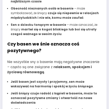
najbliższym czasie
.
Obecność nieznanych osób w basenie
– może
symbolizować, że śniący
czuje się niepewnie w relacjach
międzyludzkich i nie wie, komu może zaufać
.
Sen o dziecku tonącym w basenie
– może oznaczać, że
śniący
martwi się o kogoś bliskiego lub boi się utraty
czegoś ważnego w swoim życiu
.
Czy basen we śnie oznacza coś
pozytywnego?
Nie wszystkie sny o basenie mają negatywne znaczenie
– często są one związane z
relaksem, spokojem i
życiową równowagą
.
Jeśli basen jest czysty i przyjemny, sen może
wskazywać na harmonię i spokój w życiu śniącego
.
Jeśli śniący czuje radość z kąpieli w basenie, może to
oznaczać pozytywne zmiany i otwartość na nowe
doświadczenia
.