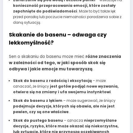
konieczność przepracowania emocji, które zostały
zepchnięte do podświadomości
. Może to być także lęk
przed porażką lub poczucie niemożności poradzenia sobie z
daną sytuacją.
Skakanie do basenu – odwaga czy
lekkomyślność?
Sen o skakaniu do basenu może mieć
różne znaczenia
w zależności od tego, w jaki sposób skok się
odbywa i jakie emocje mu towarzyszą
.
Skok do basenu z radością i ekscytacją
– może
oznaczać, że śniący
jest gotów podjąć nowe wyzwania,
otwiera się na zmiany i ufa swojemu instynktowi
.
Skok do basenu z lękiem
– może sugerować, że śniący
podejmuje decyzje, których się obawia, ale nie jest
pewien, czy są one właściwe
.
Skok do pustego basenu
– oznacza
nieprzemyślane
decyzje, ryzyko, które może okazać się niekorzystne,
lub sytuacje, które nie przynoszą oczekiwanych