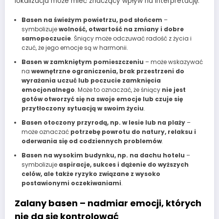
lokalizacja może mieć znaczący wpływ na interpretację.
Basen na świeżym powietrzu, pod słońcem
–
symbolizuje
wolność, otwartość na zmiany i dobre
samopoczucie
. Śniący może odczuwać radość z życia i
czuć, że jego emocje są w harmonii.
Basen w zamkniętym pomieszczeniu
– może wskazywać
na
wewnętrzne ograniczenia, brak przestrzeni do
wyrażania uczuć lub poczucie zamknięcia
emocjonalnego
. Może to oznaczać, że śniący
nie jest
gotów otworzyć się na swoje emocje lub czuje się
przytłoczony sytuacją w swoim życiu
.
Basen otoczony przyrodą, np. w lesie lub na plaży
–
może oznaczać
potrzebę powrotu do natury, relaksu i
oderwania się od codziennych problemów
.
Basen na wysokim budynku, np. na dachu hotelu
–
symbolizuje
aspiracje, sukces i dążenie do wyższych
celów, ale także ryzyko związane z wysoko
postawionymi oczekiwaniami
.
Zalany basen – nadmiar emocji, których
nie da się kontrolować