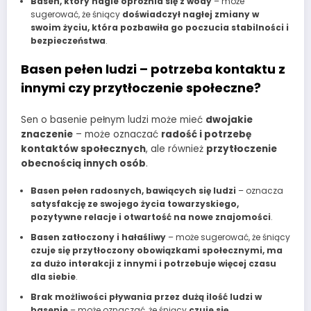
Basen, który nagle opróżnia się z wody
– może
sugerować, że śniący
doświadczył nagłej zmiany w
swoim życiu, która pozbawiła go poczucia stabilności i
bezpieczeństwa
.
Basen pełen ludzi – potrzeba kontaktu z
innymi czy przytłoczenie społeczne?
Sen o basenie pełnym ludzi może mieć
dwojakie
znaczenie
– może oznaczać
radość i potrzebę
kontaktów społecznych
, ale również
przytłoczenie
obecnością innych osób
.
Basen pełen radosnych, bawiących się ludzi
– oznacza
satysfakcję ze swojego życia towarzyskiego,
pozytywne relacje i otwartość na nowe znajomości
.
Basen zatłoczony i hałaśliwy
– może sugerować, że śniący
czuje się przytłoczony obowiązkami społecznymi, ma
za dużo interakcji z innymi i potrzebuje więcej czasu
dla siebie
.
Brak możliwości pływania przez dużą ilość ludzi w
basenie
– może oznaczać, że śniący
czuje się