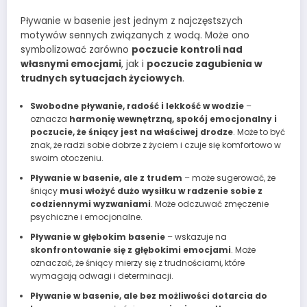
Pływanie w basenie jest jednym z najczęstszych
motywów sennych związanych z wodą. Może ono
symbolizować zarówno
poczucie kontroli nad
własnymi emocjami
, jak i
poczucie zagubienia w
trudnych sytuacjach życiowych
.
Swobodne pływanie, radość i lekkość w wodzie
–
oznacza
harmonię wewnętrzną, spokój emocjonalny i
poczucie, że śniący jest na właściwej drodze
. Może to być
znak, że radzi sobie dobrze z życiem i czuje się komfortowo w
swoim otoczeniu.
Pływanie w basenie, ale z trudem
– może sugerować, że
śniący
musi włożyć dużo wysiłku w radzenie sobie z
codziennymi wyzwaniami
. Może odczuwać zmęczenie
psychiczne i emocjonalne.
Pływanie w głębokim basenie
– wskazuje na
skonfrontowanie się z głębokimi emocjami
. Może
oznaczać, że śniący mierzy się z trudnościami, które
wymagają odwagi i determinacji.
Pływanie w basenie, ale bez możliwości dotarcia do