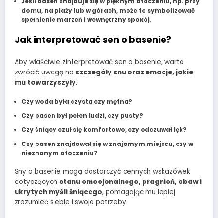
Jeśli basen znajduje się w pięknym otoczeniu, np. przy
domu, na plaży lub w górach, może to symbolizować
spełnienie marzeń i wewnętrzny spokój
.
Jak interpretować sen o basenie?
Aby właściwie zinterpretować sen o basenie, warto
zwrócić uwagę na
szczegóły snu oraz emocje, jakie
mu towarzyszyły
.
Czy woda była czysta czy mętna?
Czy basen był pełen ludzi, czy pusty?
Czy śniący czuł się komfortowo, czy odczuwał lęk?
Czy basen znajdował się w znajomym miejscu, czy w
nieznanym otoczeniu?
Sny o basenie mogą dostarczyć cennych wskazówek
dotyczących
stanu emocjonalnego, pragnień, obaw i
ukrytych myśli śniącego
, pomagając mu lepiej
zrozumieć siebie i swoje potrzeby.