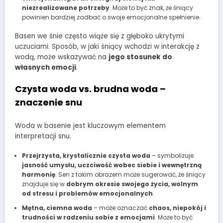
niezrealizowane potrzeby
. Może to być znak, że śniący
powinien bardziej zadbać o swoje emocjonalne spełnienie.
Basen we śnie często wiąże się z głęboko ukrytymi
uczuciami. Sposób, w jaki śniący wchodzi w interakcję z
wodą, może wskazywać na
jego stosunek do
własnych emocji
.
Czysta woda vs. brudna woda –
znaczenie snu
Woda w basenie jest kluczowym elementem
interpretacji snu.
Przejrzysta, krystalicznie czysta woda
– symbolizuje
jasność umysłu, uczciwość wobec siebie i wewnętrzną
harmonię
. Sen z takim obrazem może sugerować, że śniący
znajduje się w
dobrym okresie swojego życia, wolnym
od stresu i problemów emocjonalnych
.
Mętna, ciemna woda
– może oznaczać
chaos, niepokój i
trudności w radzeniu sobie z emocjami
. Może to być