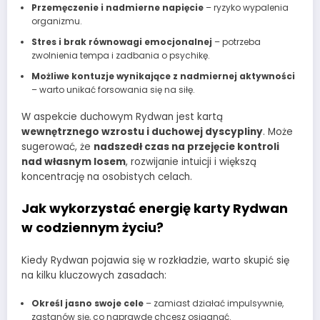
Przemęczenie i nadmierne napięcie
– ryzyko wypalenia
organizmu.
Stres i brak równowagi emocjonalnej
– potrzeba
zwolnienia tempa i zadbania o psychikę.
Możliwe kontuzje wynikające z nadmiernej aktywności
– warto unikać forsowania się na siłę.
W aspekcie duchowym Rydwan jest kartą
wewnętrznego wzrostu i duchowej dyscypliny
. Może
sugerować, że
nadszedł czas na przejęcie kontroli
nad własnym losem
, rozwijanie intuicji i większą
koncentrację na osobistych celach.
Jak wykorzystać energię karty Rydwan
w codziennym życiu?
Kiedy Rydwan pojawia się w rozkładzie, warto skupić się
na kilku kluczowych zasadach:
Określ jasno swoje cele
– zamiast działać impulsywnie,
zastanów się, co naprawdę chcesz osiągnąć.