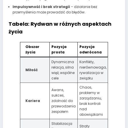
Impulsywność i brak strategii
– działanie bez
przemyślenia może prowadzić do błędów.
Tabela: Rydwan w różnych aspektach
życia
Obszar
Pozycja
Pozycja
życia
prosta
odwrócona
Dynamiczna
Konflikty,
relacja, silna
nierównowaga,
Miłość
więź, wspólne
rywalizacja w
cele
związku
Chaos,
Awans,
problemy w
sukces,
zarządzaniu,
Kariera
zdolność do
brak kontroli
przewodzenia
nad
zespołem
obowiązkami
Stabilizacja
Straty