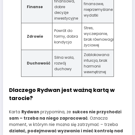
finansowa,
finansowe,
Finanse
dobre
nieprzemyślane
decyzje
wydatki
inwestycyjne
Stres,
Powrót do
wyczerpanie,
Zdrowie
formy, dobra
brak równowagi
kondycja
życiowej
Zablokowana
Silna wola,
intuicja, brak
Duchowość
rozwój
harmonii
duchowy
wewnętrznej
Dlaczego Rydwan jest ważną kartą w
tarocie?
Karta
Rydwan
przypomina, że
sukces nie przychodzi
sam – trzeba na niego zapracować
. Oznacza
moment, w którym nie można się zatrzymać – trzeba
działać, podejmować wyzwania i mieć kontrolę nad