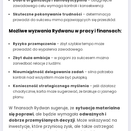
Dobra organizacja i samodyscyplina
– osiągnięcie
zawodowego celu wymaga kontroli i konsekwencji.
Skuteczne pokonywanie trudności
– determinacja
prowadzi do sukcesu mimo pojawiających się przeszkód.
Możliwe wyzwania Rydwanu w pracy i finansach:
Ryzyko przemęczenia
– zbyt szybkie tempo może
prowadzić do wypalenia zawodowego.
Zbyt duża ambicja
– w pogoni za sukcesem można
zaniedbać relacje z ludźmi.
Nieumiejętność delegowania zadań
– silna potrzeba
kontroli nad wszystkim może być pułapką.
Konieczność strategicznego myślenia
– jeśli działasz
chaotycznie, karta może sugerować, że brakuje ci jasnego
planu.
W finansach Rydwan sugeruje, że
sytuacja materialna
się poprawi
, ale będzie wymagała
odważnych i
dobrze przemyślanych decyzji
. Może wskazywać na
inwestycje, które przyniosą zysk, ale także ostrzegać