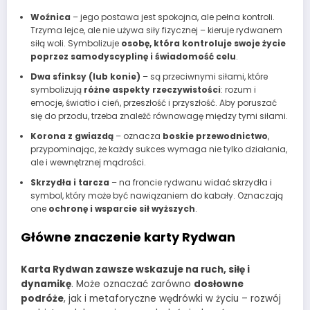
Woźnica
– jego postawa jest spokojna, ale pełna kontroli.
Trzyma lejce, ale nie używa siły fizycznej – kieruje rydwanem
siłą woli. Symbolizuje
osobę, która kontroluje swoje życie
poprzez samodyscyplinę i świadomość celu
.
Dwa sfinksy (lub konie)
– są przeciwnymi siłami, które
symbolizują
różne aspekty rzeczywistości
: rozum i
emocje, światło i cień, przeszłość i przyszłość. Aby poruszać
się do przodu, trzeba znaleźć równowagę między tymi siłami.
Korona z gwiazdą
– oznacza
boskie przewodnictwo
,
przypominając, że każdy sukces wymaga nie tylko działania,
ale i wewnętrznej mądrości.
Skrzydła i tarcza
– na froncie rydwanu widać skrzydła i
symbol, który może być nawiązaniem do kabały. Oznaczają
one
ochronę i wsparcie sił wyższych
.
Główne znaczenie karty Rydwan
Karta Rydwan zawsze wskazuje na ruch, siłę i
dynamikę
. Może oznaczać zarówno
dosłowne
podróże
, jak i metaforyczne wędrówki w życiu – rozwój