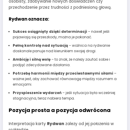
osobisty, zdobywanie nowych doświadczeń czy
przechodzenie przez trudności z podniesioną głową.
Rydwan oznacza:
Sukces osiągnięty dzięki determinacji
– nawet jeśli
pojawiają się przeszkody, można je pokonać.
Pełną kontrolę nad sytuacją
– woźnica na rydwanie
doskonale panuje nad kierunkiem swojej drogi.
Ambicję i silną wolę
– to znak, że należy zaufać sobie i
podjąć zdecydowane działania.
Potrzebę harmonii między przeciwstawnymi siłami
–
ważne jest, aby zachować równowagę między rozumem a
emocjami.
Przyspieszenie wydarzeń
– jeśli sytuacja była wcześniej
stagnacyjna, teraz nabiera tempa.
Pozycja prosta a pozycja odwrócona
Interpretacja karty
Rydwan
zależy od jej położenia w
rozkładzie.