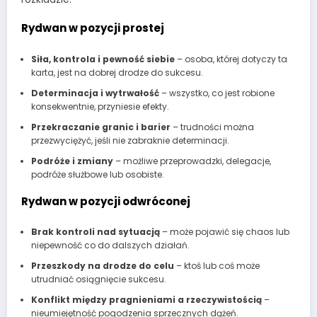
Rydwan w pozycji prostej
Siła, kontrola i pewność siebie
– osoba, której dotyczy ta
karta, jest na dobrej drodze do sukcesu.
Determinacja i wytrwałość
– wszystko, co jest robione
konsekwentnie, przyniesie efekty.
Przekraczanie granic i barier
– trudności można
przezwyciężyć, jeśli nie zabraknie determinacji.
Podróże i zmiany
– możliwe przeprowadzki, delegacje,
podróże służbowe lub osobiste.
Rydwan w pozycji odwróconej
Brak kontroli nad sytuacją
– może pojawić się chaos lub
niepewność co do dalszych działań.
Przeszkody na drodze do celu
– ktoś lub coś może
utrudniać osiągnięcie sukcesu.
Konflikt między pragnieniami a rzeczywistością
–
nieumiejętność pogodzenia sprzecznych dążeń.