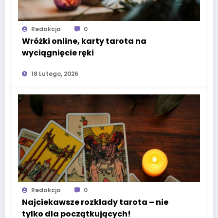
Redakcja
0
Wróżki online, karty tarota na
wyciągnięcie ręki
18 Lutego, 2026
Redakcja
0
Najciekawsze rozkłady tarota – nie
tylko dla początkujących!