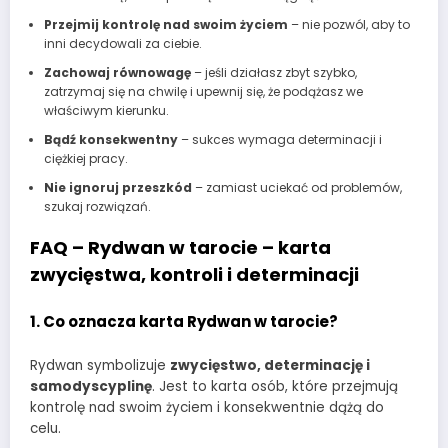
Przejmij kontrolę nad swoim życiem
– nie pozwól, aby to
inni decydowali za ciebie.
Zachowaj równowagę
– jeśli działasz zbyt szybko,
zatrzymaj się na chwilę i upewnij się, że podążasz we
właściwym kierunku.
Bądź konsekwentny
– sukces wymaga determinacji i
ciężkiej pracy.
Nie ignoruj przeszkód
– zamiast uciekać od problemów,
szukaj rozwiązań.
FAQ – Rydwan w tarocie – karta
zwycięstwa, kontroli i determinacji
1. Co oznacza karta Rydwan w tarocie?
Rydwan symbolizuje
zwycięstwo, determinację i
samodyscyplinę
. Jest to karta osób, które przejmują
kontrolę nad swoim życiem i konsekwentnie dążą do
celu.