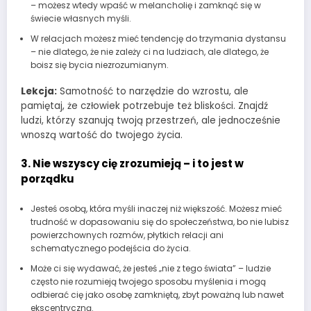
– możesz wtedy wpaść w melancholię i zamknąć się w
świecie własnych myśli.
W relacjach możesz mieć tendencję do trzymania dystansu
– nie dlatego, że nie zależy ci na ludziach, ale dlatego, że
boisz się bycia niezrozumianym.
Lekcja:
Samotność to narzędzie do wzrostu, ale
pamiętaj, że człowiek potrzebuje też bliskości. Znajdź
ludzi, którzy szanują twoją przestrzeń, ale jednocześnie
wnoszą wartość do twojego życia.
3. Nie wszyscy cię zrozumieją – i to jest w
porządku
Jesteś osobą, która myśli inaczej niż większość. Możesz mieć
trudność w dopasowaniu się do społeczeństwa, bo nie lubisz
powierzchownych rozmów, płytkich relacji ani
schematycznego podejścia do życia.
Może ci się wydawać, że jesteś „nie z tego świata” – ludzie
często nie rozumieją twojego sposobu myślenia i mogą
odbierać cię jako osobę zamkniętą, zbyt poważną lub nawet
ekscentryczną.