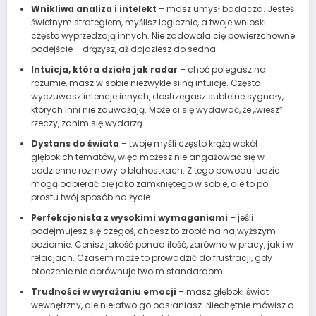
Wnikliwa analiza i intelekt
– masz umysł badacza. Jesteś
świetnym strategiem, myślisz logicznie, a twoje wnioski
często wyprzedzają innych. Nie zadowala cię powierzchowne
podejście – drążysz, aż dojdziesz do sedna.
Intuicja, która działa jak radar
– choć polegasz na
rozumie, masz w sobie niezwykle silną intuicję. Często
wyczuwasz intencje innych, dostrzegasz subtelne sygnały,
których inni nie zauważają. Może ci się wydawać, że „wiesz”
rzeczy, zanim się wydarzą.
Dystans do świata
– twoje myśli często krążą wokół
głębokich tematów, więc możesz nie angażować się w
codzienne rozmowy o błahostkach. Z tego powodu ludzie
mogą odbierać cię jako zamkniętego w sobie, ale to po
prostu twój sposób na życie.
Perfekcjonista z wysokimi wymaganiami
– jeśli
podejmujesz się czegoś, chcesz to zrobić na najwyższym
poziomie. Cenisz jakość ponad ilość, zarówno w pracy, jak i w
relacjach. Czasem może to prowadzić do frustracji, gdy
otoczenie nie dorównuje twoim standardom.
Trudności w wyrażaniu emocji
– masz głęboki świat
wewnętrzny, ale niełatwo go odsłaniasz. Niechętnie mówisz o