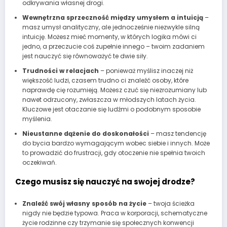
odkrywania własnej drogi.
Wewnętrzna sprzeczność między umysłem a intuicją
–
masz umysł analityczny, ale jednocześnie niezwykle silną
intuicję. Możesz mieć momenty, w których logika mówi ci
jedno, a przeczucie coś zupełnie innego – twoim zadaniem
jest nauczyć się równoważyć te dwie siły.
Trudności w relacjach
– ponieważ myślisz inaczej niż
większość ludzi, czasem trudno ci znaleźć osoby, które
naprawdę cię rozumieją. Możesz czuć się niezrozumiany lub
nawet odrzucony, zwłaszcza w młodszych latach życia.
Kluczowe jest otaczanie się ludźmi o podobnym sposobie
myślenia.
Nieustanne dążenie do doskonałości
– masz tendencję
do bycia bardzo wymagającym wobec siebie i innych. Może
to prowadzić do frustracji, gdy otoczenie nie spełnia twoich
oczekiwań.
Czego musisz się nauczyć na swojej drodze?
Znaleźć swój własny sposób na życie
– twoja ścieżka
nigdy nie będzie typowa. Praca w korporacji, schematyczne
życie rodzinne czy trzymanie się społecznych konwencji