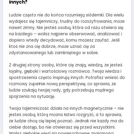
innych?
Ludzie często nie do końca rozumieją siódemki. Dla wielu
wydajesz się tajemniczy, trudny do rozszyfrowania, może
nawet zimny. Nie jesteś osobą, która od razu otwiera się
na każdego – wolisz najpierw obserwować, analizować i
dopiero wtedy decydować, komu możesz zaufać. Jeśli
ktoś nie zna cię dobrze, może uznać cię za
zdystansowanego lub zamkniętego w sobie.
Z drugiej strony osoby, które cię znają, wiedzą, że jesteś
lojalny, głęboki i wartościowy rozmówca. Twoja wiedza i
spostrzeżenia często inspirują innych. Potrafisz wnieść do
rozmowy zupełnie nową perspektywę, co sprawia, że
ludzie szukają twojej rady, gdy potrzebują mądrego
spojrzenia na sytuację.
Twoja tajemniczość działa na innych magnetycznie – nie
jesteś osobą, którą można łatwo rozgryźć, a to sprawia,
że ludzie chcą cię lepiej poznać. Jednak nie każdy ma do
ciebie dostęp, bo nie otwierasz się przed wszystkimi.
Wolisz głębokie więzi niż powierzchowne znajomości.