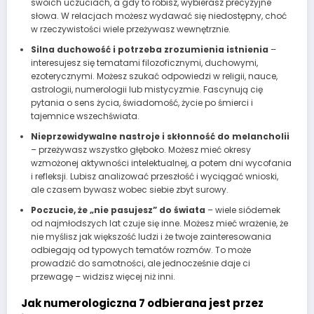
swoich uczuciach, a gdy to robisz, wybierasz precyzyjne
słowa. W relacjach możesz wydawać się niedostępny, choć
w rzeczywistości wiele przeżywasz wewnętrznie.
Silna duchowość i potrzeba zrozumienia istnienia
–
interesujesz się tematami filozoficznymi, duchowymi,
ezoterycznymi. Możesz szukać odpowiedzi w religii, nauce,
astrologii, numerologii lub mistycyzmie. Fascynują cię
pytania o sens życia, świadomość, życie po śmierci i
tajemnice wszechświata.
Nieprzewidywalne nastroje i skłonność do melancholii
– przeżywasz wszystko głęboko. Możesz mieć okresy
wzmożonej aktywności intelektualnej, a potem dni wycofania
i refleksji. Lubisz analizować przeszłość i wyciągać wnioski,
ale czasem bywasz wobec siebie zbyt surowy.
Poczucie, że „nie pasujesz” do świata
– wiele siódemek
od najmłodszych lat czuje się inne. Możesz mieć wrażenie, że
nie myślisz jak większość ludzi i że twoje zainteresowania
odbiegają od typowych tematów rozmów. To może
prowadzić do samotności, ale jednocześnie daje ci
przewagę – widzisz więcej niż inni.
Jak numerologiczna 7 odbierana jest przez