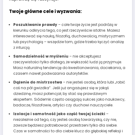
Twoje główne cele i wyzwania:
Poszukiwanie prawdy
– całe twoje życie jest podróżą w
kierunku odkrycia tego, co jest rzeczywiście istotne. Możesz
interesować się nauką, filozofią, duchowością, mistycyzmem
lub psychologią – wszędzie tam, gdzie trzeba łączyć analizę
z intuicją.
Samodzielność w myśleniu
– nie akceptujesz
rzeczywistości tylko dlatego, że większość ludzi ją przyjmuje.
Masz naturalną tendencję do kwestionowania, dociekania, a
czasem nawet podważania autorytetów.
Dążenie do mistrzostwa
– nie jesteś osobą, która lubi „robić
coś na pół gwizdka”. Jeśli już angażujesz się w jakąś
dziedzinę, masz potencjał, by stać się prawdziwym
ekspertem. Siódemki często osiągają sukces jako naukowcy,
badacze, filozofowie, artyści czy duchowi nauczyciele.
Izolacja i samotność jako część twojej ścieżki
–
niezależnie od tego, czy jesteś osobą towarzyską, czy nie,
zawsze będziesz potrzebować przestrzeni tylko dla siebie.
Czas w samotności to dla ciebie klucz do głębokiej refleksji i