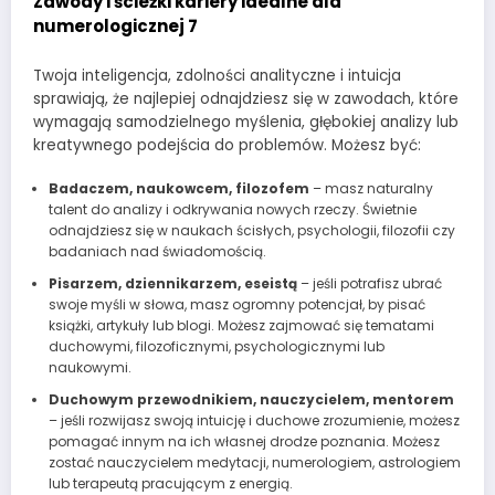
Zawody i ścieżki kariery idealne dla
numerologicznej 7
Twoja inteligencja, zdolności analityczne i intuicja
sprawiają, że najlepiej odnajdziesz się w zawodach, które
wymagają samodzielnego myślenia, głębokiej analizy lub
kreatywnego podejścia do problemów. Możesz być:
Badaczem, naukowcem, filozofem
– masz naturalny
talent do analizy i odkrywania nowych rzeczy. Świetnie
odnajdziesz się w naukach ścisłych, psychologii, filozofii czy
badaniach nad świadomością.
Pisarzem, dziennikarzem, eseistą
– jeśli potrafisz ubrać
swoje myśli w słowa, masz ogromny potencjał, by pisać
książki, artykuły lub blogi. Możesz zajmować się tematami
duchowymi, filozoficznymi, psychologicznymi lub
naukowymi.
Duchowym przewodnikiem, nauczycielem, mentorem
– jeśli rozwijasz swoją intuicję i duchowe zrozumienie, możesz
pomagać innym na ich własnej drodze poznania. Możesz
zostać nauczycielem medytacji, numerologiem, astrologiem
lub terapeutą pracującym z energią.