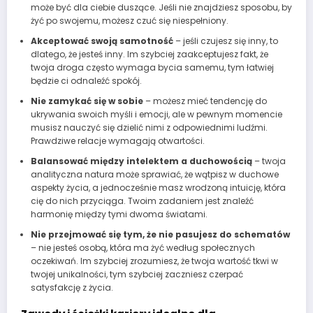
może być dla ciebie duszące. Jeśli nie znajdziesz sposobu, by
żyć po swojemu, możesz czuć się niespełniony.
Akceptować swoją samotność
– jeśli czujesz się inny, to
dlatego, że jesteś inny. Im szybciej zaakceptujesz fakt, że
twoja droga często wymaga bycia samemu, tym łatwiej
będzie ci odnaleźć spokój.
Nie zamykać się w sobie
– możesz mieć tendencję do
ukrywania swoich myśli i emocji, ale w pewnym momencie
musisz nauczyć się dzielić nimi z odpowiednimi ludźmi.
Prawdziwe relacje wymagają otwartości.
Balansować między intelektem a duchowością
– twoja
analityczna natura może sprawiać, że wątpisz w duchowe
aspekty życia, a jednocześnie masz wrodzoną intuicję, która
cię do nich przyciąga. Twoim zadaniem jest znaleźć
harmonię między tymi dwoma światami.
Nie przejmować się tym, że nie pasujesz do schematów
– nie jesteś osobą, która ma żyć według społecznych
oczekiwań. Im szybciej zrozumiesz, że twoja wartość tkwi w
twojej unikalności, tym szybciej zaczniesz czerpać
satysfakcję z życia.