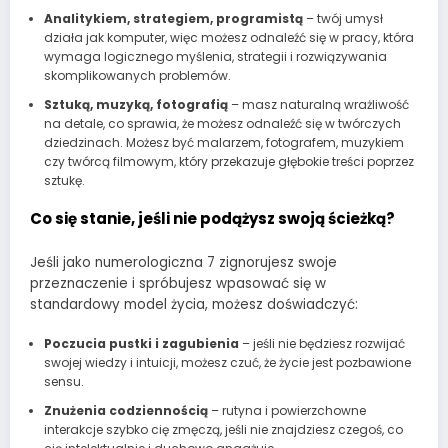
Analitykiem, strategiem, programistą
– twój umysł
działa jak komputer, więc możesz odnaleźć się w pracy, która
wymaga logicznego myślenia, strategii i rozwiązywania
skomplikowanych problemów.
Sztuką, muzyką, fotografią
– masz naturalną wrażliwość
na detale, co sprawia, że możesz odnaleźć się w twórczych
dziedzinach. Możesz być malarzem, fotografem, muzykiem
czy twórcą filmowym, który przekazuje głębokie treści poprzez
sztukę.
Co się stanie, jeśli nie podążysz swoją ścieżką?
Jeśli jako numerologiczna 7 zignorujesz swoje
przeznaczenie i spróbujesz wpasować się w
standardowy model życia, możesz doświadczyć:
Poczucia pustki i zagubienia
– jeśli nie będziesz rozwijać
swojej wiedzy i intuicji, możesz czuć, że życie jest pozbawione
sensu.
Znużenia codziennością
– rutyna i powierzchowne
interakcje szybko cię zmęczą, jeśli nie znajdziesz czegoś, co