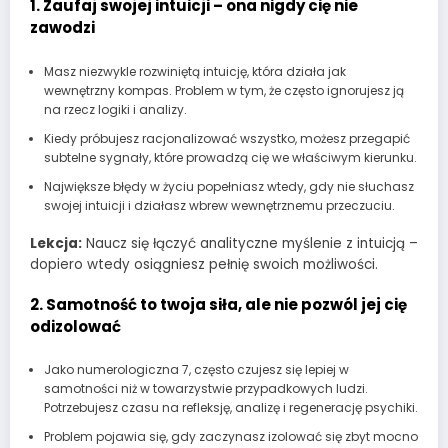
1. Zaufaj swojej intuicji – ona nigdy cię nie
zawodzi
Masz niezwykle rozwiniętą intuicję, która działa jak
wewnętrzny kompas. Problem w tym, że często ignorujesz ją
na rzecz logiki i analizy.
Kiedy próbujesz racjonalizować wszystko, możesz przegapić
subtelne sygnały, które prowadzą cię we właściwym kierunku.
Największe błędy w życiu popełniasz wtedy, gdy nie słuchasz
swojej intuicji i działasz wbrew wewnętrznemu przeczuciu.
Lekcja:
Naucz się łączyć analityczne myślenie z intuicją –
dopiero wtedy osiągniesz pełnię swoich możliwości.
2. Samotność to twoja siła, ale nie pozwól jej cię
odizolować
Jako numerologiczna 7, często czujesz się lepiej w
samotności niż w towarzystwie przypadkowych ludzi.
Potrzebujesz czasu na refleksję, analizę i regenerację psychiki.
Problem pojawia się, gdy zaczynasz izolować się zbyt mocno