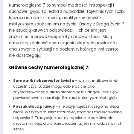
Numerologiczna 7 to symbol mądrości, introspekcji i
duchowej głębi. To jedna z najbardziej tajemniczych liczb,
łącząca intelekt z intuicją, analityczny umysł z
mistycznym spojrzeniem na życie. Osoby z Drogą Życia 7
nie szukają łatwych odpowiedzi – ich celem jest
zrozumienie prawdziwej istoty rzeczywistości. Mają
naturalną zdolność dostrzegania ukrytych powiązań i
analizowania sytuacji na poziomie, którego inni często
nie dostrzegają.
Główne cechy numerologicznej 7:
Samotnik i obserwator świata
– wolisz analizować niż
uczestniczyć. Ludzie mogą odbierać cię jako
zdystansowanego, ale to dlatego, że nie angażujesz się w
powierzchowne interakcje. Szukasz autentyczności i głębi.
Poszukiwacz prawdy
– nie przyjmujesz niczego na ślepą
wiarę. Wszystko musisz zrozumieć, zbadać i znaleźć własną
odpowiedź. Tradycyjne normy i społeczne oczekiwania
często nie mają dla ciebie znaczenia, jeśli nie widzisz w nich
sensu.