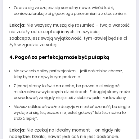
Zdarza się, że czujesz się samotny nawet wśród ludzi,
ponieważ brakuje ci głębokiego porozumienia z otoczeniem.
Lekcja:
Nie wszyscy muszą cię rozumieć – twoja wartość
nie zależy od akceptacji innych. Im szybciej
zaakceptujesz swoją wyjątkowość, tym łatwiej będzie ci
żyć w zgodzie ze sobą.
4. Pogoń za perfekcją może być pułapką
Masz w sobie silny perfekcjonizm – jeśli coś robisz, chcesz,
żeby było na najwyższym poziomie.
Z jednej strony to świetna cecha, bo pozwala ci osiągać
mistrzostwo w wybranych dziedzinach. Z drugiej strony może
powodować, że nigdy nie jesteś z siebie w pełni zadowolony.
Możesz odkładać ważne decyzje w nieskończoność, bo ciągle
wydaje ci się, że „jeszcze nie jesteś gotowy” lub że „można to
zrobić lepiej”.
Lekcja:
Nie czekaj na idealny moment – on nigdy nie
nadejdzie. Działaj, nawet jeśli coś nie jest doskonałe.