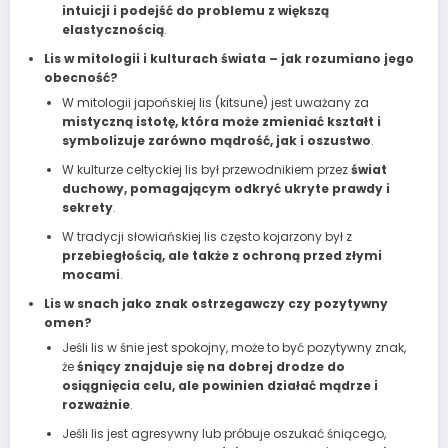
intuicji i podejść do problemu z większą
elastycznością
.
Lis w mitologii i kulturach świata – jak rozumiano jego
obecność?
W mitologii japońskiej lis (kitsune) jest uważany za
mistyczną istotę, która może zmieniać kształt i
symbolizuje zarówno mądrość, jak i oszustwo
.
W kulturze celtyckiej lis był przewodnikiem przez
świat
duchowy, pomagającym odkryć ukryte prawdy i
sekrety
.
W tradycji słowiańskiej lis często kojarzony był z
przebiegłością, ale także z ochroną przed złymi
mocami
.
Lis w snach jako znak ostrzegawczy czy pozytywny
omen?
Jeśli lis w śnie jest spokojny, może to być pozytywny znak,
że
śniący znajduje się na dobrej drodze do
osiągnięcia celu, ale powinien działać mądrze i
rozważnie
.
Jeśli lis jest agresywny lub próbuje oszukać śniącego,