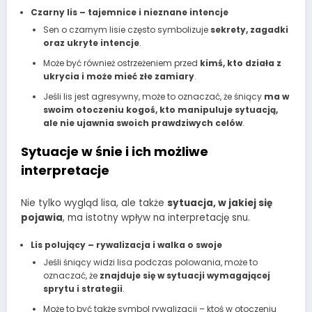
Czarny lis – tajemnice i nieznane intencje
Sen o czarnym lisie często symbolizuje
sekrety, zagadki
oraz ukryte intencje
.
Może być również ostrzeżeniem przed
kimś, kto działa z
ukrycia i może mieć złe zamiary
.
Jeśli lis jest agresywny, może to oznaczać, że śniący
ma w
swoim otoczeniu kogoś, kto manipuluje sytuacją,
ale nie ujawnia swoich prawdziwych celów
.
Sytuacje w śnie i ich możliwe
interpretacje
Nie tylko wygląd lisa, ale także
sytuacja, w jakiej się
pojawia
, ma istotny wpływ na interpretację snu.
Lis polujący – rywalizacja i walka o swoje
Jeśli śniący widzi lisa podczas polowania, może to
oznaczać, że
znajduje się w sytuacji wymagającej
sprytu i strategii
.
Może to być także symbol rywalizacji – ktoś w otoczeniu