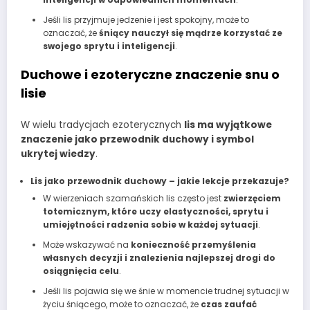
Jeśli lis przyjmuje jedzenie i jest spokojny, może to
oznaczać, że
śniący nauczył się mądrze korzystać ze
swojego sprytu i inteligencji
.
Duchowe i ezoteryczne znaczenie snu o
lisie
W wielu tradycjach ezoterycznych
lis ma wyjątkowe
znaczenie jako przewodnik duchowy i symbol
ukrytej wiedzy
.
Lis jako przewodnik duchowy – jakie lekcje przekazuje?
W wierzeniach szamańskich lis często jest
zwierzęciem
totemicznym, które uczy elastyczności, sprytu i
umiejętności radzenia sobie w każdej sytuacji
.
Może wskazywać na
konieczność przemyślenia
własnych decyzji i znalezienia najlepszej drogi do
osiągnięcia celu
.
Jeśli lis pojawia się we śnie w momencie trudnej sytuacji w
życiu śniącego, może to oznaczać, że
czas zaufać