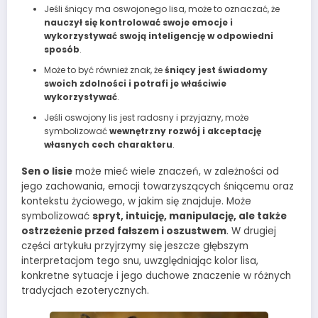
Jeśli śniący ma oswojonego lisa, może to oznaczać, że
nauczył się kontrolować swoje emocje i
wykorzystywać swoją inteligencję w odpowiedni
sposób
.
Może to być również znak, że
śniący jest świadomy
swoich zdolności i potrafi je właściwie
wykorzystywać
.
Jeśli oswojony lis jest radosny i przyjazny, może
symbolizować
wewnętrzny rozwój i akceptację
własnych cech charakteru
.
Sen o lisie
może mieć wiele znaczeń, w zależności od
jego zachowania, emocji towarzyszących śniącemu oraz
kontekstu życiowego, w jakim się znajduje. Może
symbolizować
spryt, intuicję, manipulację, ale także
ostrzeżenie przed fałszem i oszustwem
. W drugiej
części artykułu przyjrzymy się jeszcze głębszym
interpretacjom tego snu, uwzględniając kolor lisa,
konkretne sytuacje i jego duchowe znaczenie w różnych
tradycjach ezoterycznych.