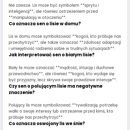
Nie zawsze. Lis może być symbolem **sprytu i
inteligencji**, ale również ostrzeżeniem przed
**manipulacją w otoczeniu**.
Co oznacza sen o lisie w domu?
Lis w domu może symbolizować **kogoś, kto próbuje nas
przechytrzyć**, ale także oznaczać **zdolność adaptacji
i umiejętność radzenia sobie w trudnych sytuacjach**.
Jak interpretować sen o białym lisie?
Biały lis może oznaczać **mądrość, intuicję i duchowe
przewodnictwo**, ale również **kogoś, kto wydaje się
być przyjazny, lecz skrywa swoje prawdziwe intencje**.
Czy sen o polującym lisie ma negatywne
znaczenie?
Polujący lis może symbolizować **rywalizację, potrzebę
walki o swoje interesy lub ostrzeżenie przed kimś, kto
próbuje nas przechytrzyć**.
Co oznacza oswojony lis we śnie?