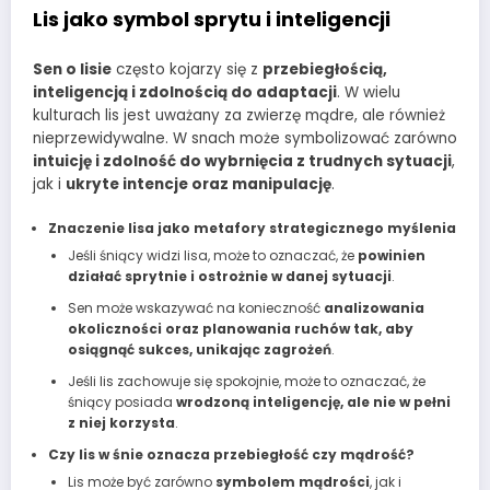
Lis jako symbol sprytu i inteligencji
Sen o lisie
często kojarzy się z
przebiegłością,
inteligencją i zdolnością do adaptacji
. W wielu
kulturach lis jest uważany za zwierzę mądre, ale również
nieprzewidywalne. W snach może symbolizować zarówno
intuicję i zdolność do wybrnięcia z trudnych sytuacji
,
jak i
ukryte intencje oraz manipulację
.
Znaczenie lisa jako metafory strategicznego myślenia
Jeśli śniący widzi lisa, może to oznaczać, że
powinien
działać sprytnie i ostrożnie w danej sytuacji
.
Sen może wskazywać na konieczność
analizowania
okoliczności oraz planowania ruchów tak, aby
osiągnąć sukces, unikając zagrożeń
.
Jeśli lis zachowuje się spokojnie, może to oznaczać, że
śniący posiada
wrodzoną inteligencję, ale nie w pełni
z niej korzysta
.
Czy lis w śnie oznacza przebiegłość czy mądrość?
Lis może być zarówno
symbolem mądrości
, jak i