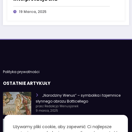
19 Marca, 2025
Polityka prywatności
OSTATNIE ARTYKUŁY
„Narodziny Wenus” – symbolika i tajemnice
słynnego obrazu Botticellego
przez Redakcja Wenusjanek
9 marca, 2025
1 czerwca znak zodiaku – Charakterystyka i
Używamy pliki cookie, aby zapewnić Ci najlepsze
cechy osobowości