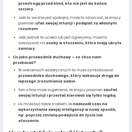
przestrogą przed kimś, kto nie jest do końca
szczery
.
Jeśli lis we śnie jest spokojny, może to oznaczać, że śniący
powinien
ufać swojej intuicji i podążać za własnym
rozumem
.
Jeśli jednak lis ucieka lub jest agresywny, może to
wskazywać na
osoby w otoczeniu, które mają ukryte
zamiary
.
Lis jako przewodnik duchowy – co chce nam
przekazać?
W wierzeniach ezoterycznych lis może symbolizować
przewodnika duchowego, który wskazuje drogę do
lepszego zrozumienia siebie
.
Sen o lisie może sugerować, że śniący powinien
zaufać
swojej intuicji i przestać kierować się tylko logiką
.
Lis może być także znakiem, że
nadszedł czas na
wykorzystanie swojej inteligencji w nowy sposób,
np. poprzez zmianę podejścia do życia lub
otoczenia
.