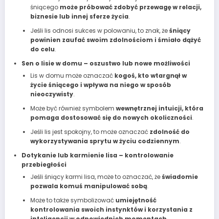
śniącego
może próbować zdobyć przewagę w relacji,
biznesie lub innej sferze życia
.
Jeśli lis odnosi sukces w polowaniu, to znak, że
śniący
powinien zaufać swoim zdolnościom i śmiało dążyć
do celu
.
Sen o lisie w domu – oszustwo lub nowe możliwości
Lis w domu może oznaczać
kogoś, kto wtargnął w
życie śniącego i wpływa na niego w sposób
nieoczywisty
.
Może być również symbolem
wewnętrznej intuicji, która
pomaga dostosować się do nowych okoliczności
.
Jeśli lis jest spokojny, to może oznaczać
zdolność do
wykorzystywania sprytu w życiu codziennym
.
Dotykanie lub karmienie lisa – kontrolowanie
przebiegłości
Jeśli śniący karmi lisa, może to oznaczać, że
świadomie
pozwala komuś manipulować sobą
.
Może to także symbolizować
umiejętność
kontrolowania swoich instynktów i korzystania z
inteligencji w odpowiednich momentach
.