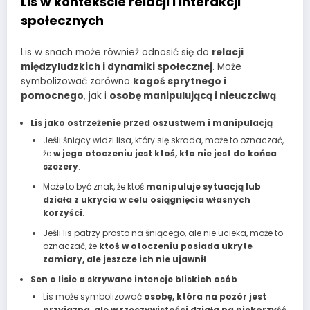
Lis w kontekście relacji i interakcji
społecznych
Lis w snach może również odnosić się do
relacji
międzyludzkich i dynamiki społecznej
. Może
symbolizować zarówno
kogoś sprytnego i
pomocnego
, jak i
osobę manipulującą i nieuczciwą
.
Lis jako ostrzeżenie przed oszustwem i manipulacją
Jeśli śniący widzi lisa, który się skrada, może to oznaczać,
że
w jego otoczeniu jest ktoś, kto nie jest do końca
szczery
.
Może to być znak, że ktoś
manipuluje sytuacją lub
działa z ukrycia w celu osiągnięcia własnych
korzyści
.
Jeśli lis patrzy prosto na śniącego, ale nie ucieka, może to
oznaczać, że
ktoś w otoczeniu posiada ukryte
zamiary, ale jeszcze ich nie ujawnił
.
Sen o lisie a skrywane intencje bliskich osób
Lis może symbolizować
osobę, która na pozór jest
przyjazna, ale w rzeczywistości działa na niekorzyść