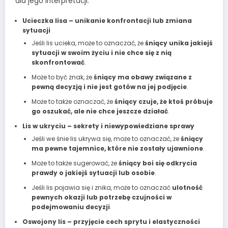
dla jego interpretacji.
Ucieczka lisa – unikanie konfrontacji lub zmiana
sytuacji
Jeśli lis ucieka, może to oznaczać, że
śniący unika jakiejś
sytuacji w swoim życiu i nie chce się z nią
skonfrontować
.
Może to być znak, że
śniący ma obawy związane z
pewną decyzją i nie jest gotów na jej podjęcie
.
Może to także oznaczać, że
śniący czuje, że ktoś próbuje
go oszukać, ale nie chce jeszcze działać
.
Lis w ukryciu – sekrety i niewypowiedziane sprawy
Jeśli we śnie lis ukrywa się, może to oznaczać, że
śniący
ma pewne tajemnice, które nie zostały ujawnione
.
Może to także sugerować, że
śniący boi się odkrycia
prawdy o jakiejś sytuacji lub osobie
.
Jeśli lis pojawia się i znika, może to oznaczać
ulotność
pewnych okazji lub potrzebę czujności w
podejmowaniu decyzji
.
Oswojony lis – przyjęcie cech sprytu i elastyczności