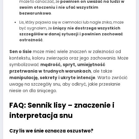
może to oznaczać, że
powinien on uważać na ludzi w
swoim otoczeniu i nie ufać wszystkim
bezwarunkowo
.
Lis, który pojawia się w ciemności lub nagle znika, może
być sygnałem, że
śniący nie dostrzega wszystkich
szczegółów w danej sytuacji i powinien zachować
ostrożność
.
Sen o lisie
może mieć wiele znaczeń w zależności od
kontekstu, koloru zwierzęcia oraz jego zachowania. Może
symbolizować
mądrość, spryt, umiejętność
przetrwania w trudnych warunkach
, ale także
manipulację, sekrety i ukryte intencje
. Warto zwrócić
uwagę na szczegóły snu, aby odkryć, jakie przesłanie
niesie on dla śniącego.
FAQ: Sennik lisy – znaczenie i
interpretacja snu
Czy lis we śnie oznacza oszustwo?