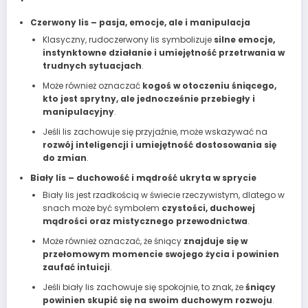
Czerwony lis – pasja, emocje, ale i manipulacja
Klasyczny, rudoczerwony lis symbolizuje
silne emocje,
instynktowne działanie i umiejętność przetrwania w
trudnych sytuacjach
.
Może również oznaczać
kogoś w otoczeniu śniącego,
kto jest sprytny, ale jednocześnie przebiegły i
manipulacyjny
.
Jeśli lis zachowuje się przyjaźnie, może wskazywać na
rozwój inteligencji i umiejętność dostosowania się
do zmian
.
Biały lis – duchowość i mądrość ukryta w sprycie
Biały lis jest rzadkością w świecie rzeczywistym, dlatego w
snach może być symbolem
czystości, duchowej
mądrości oraz mistycznego przewodnictwa
.
Może również oznaczać, że śniący
znajduje się w
przełomowym momencie swojego życia i powinien
zaufać intuicji
.
Jeśli biały lis zachowuje się spokojnie, to znak, że
śniący
powinien skupić się na swoim duchowym rozwoju
.