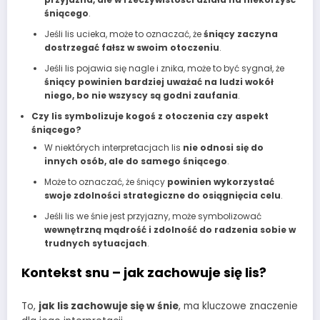
śniącego
.
Jeśli lis ucieka, może to oznaczać, że
śniący zaczyna
dostrzegać fałsz w swoim otoczeniu
.
Jeśli lis pojawia się nagle i znika, może to być sygnał, że
śniący powinien bardziej uważać na ludzi wokół
niego, bo nie wszyscy są godni zaufania
.
Czy lis symbolizuje kogoś z otoczenia czy aspekt
śniącego?
W niektórych interpretacjach lis
nie odnosi się do
innych osób, ale do samego śniącego
.
Może to oznaczać, że śniący
powinien wykorzystać
swoje zdolności strategiczne do osiągnięcia celu
.
Jeśli lis we śnie jest przyjazny, może symbolizować
wewnętrzną mądrość i zdolność do radzenia sobie w
trudnych sytuacjach
.
Kontekst snu – jak zachowuje się lis?
To,
jak lis zachowuje się w śnie
, ma kluczowe znaczenie