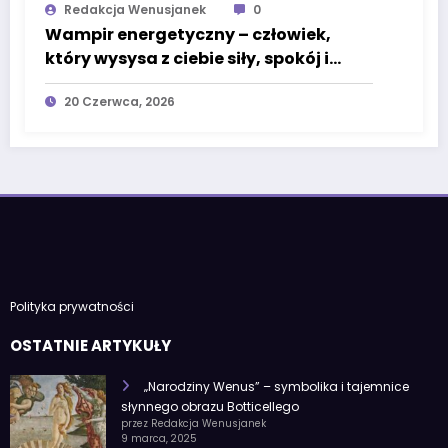
Redakcja Wenusjanek
0
Wampir energetyczny – człowiek,
który wysysa z ciebie siły, spokój i
życiową moc
20 Czerwca, 2026
Polityka prywatności
OSTATNIE ARTYKUŁY
„Narodziny Wenus” – symbolika i tajemnice
słynnego obrazu Botticellego
przez Redakcja Wenusjanek
9 marca, 2025