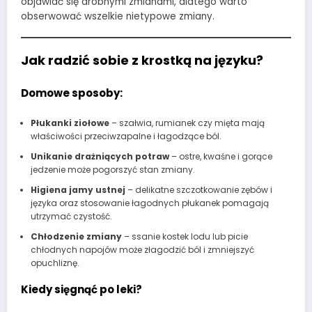
objawiać się drobnymi zmianami, dlatego warto
obserwować wszelkie nietypowe zmiany.
Jak radzić sobie z krostką na języku?
Domowe sposoby:
Płukanki ziołowe
– szałwia, rumianek czy mięta mają
właściwości przeciwzapalne i łagodzące ból.
Unikanie drażniących potraw
– ostre, kwaśne i gorące
jedzenie może pogorszyć stan zmiany.
Higiena jamy ustnej
– delikatne szczotkowanie zębów i
języka oraz stosowanie łagodnych płukanek pomagają
utrzymać czystość.
Chłodzenie zmiany
– ssanie kostek lodu lub picie
chłodnych napojów może złagodzić ból i zmniejszyć
opuchliznę.
Kiedy sięgnąć po leki?