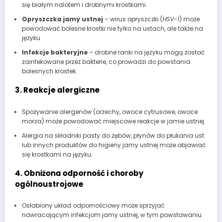
się białym nalotem i drobnymi krostkami.
Opryszczka jamy ustnej
– wirus opryszczki (
HSV-1
) może
powodować bolesne krostki nie tylko na ustach, ale także na
języku.
Infekcje bakteryjne
– drobne ranki na języku mogą zostać
zainfekowane przez bakterie, co prowadzi do powstania
bolesnych krostek.
3. Reakcje alergiczne
Spożywanie alergenów (orzechy, owoce cytrusowe, owoce
morza) może powodować miejscowe reakcje w jamie ustnej.
Alergia na składniki pasty do zębów, płynów do płukania ust
lub innych produktów do higieny jamy ustnej może objawiać
się krostkami na języku.
4. Obniżona odporność i choroby
ogólnoustrojowe
Osłabiony układ odpornościowy może sprzyjać
nawracającym infekcjom jamy ustnej, w tym powstawaniu