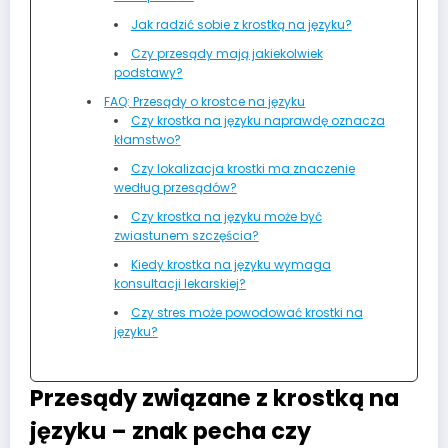
Jak radzić sobie z krostką na języku?
Czy przesądy mają jakiekolwiek
podstawy?
FAQ: Przesądy o krostce na języku
Czy krostka na języku naprawdę oznacza
kłamstwo?
Czy lokalizacja krostki ma znaczenie
według przesądów?
Czy krostka na języku może być
zwiastunem szczęścia?
Kiedy krostka na języku wymaga
konsultacji lekarskiej?
Czy stres może powodować krostki na
języku?
Przesądy związane z krostką na
języku – znak pecha czy