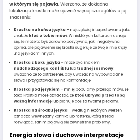
w którym się pojawia
. Wierzono, że dokładna
lokalizacja krostki może ujawnić więcej szczegółów o jej
znaczeniu:
Krostka na końcu języka
– najczęściej interpretowana jako
znak, że
ktoś o tobie mówi
. W niektórych kulturach uznaje
się, że może to być zarówno pozytywna, jak i negatywna
opinia, ale pojawienie się krostki sugeruje, że twoje imię krąży
„na językach” innych.
Krostka z boku języka
– może być znakiem
nadchodzącego konfliktu
lub
trudnej rozmowy
.
Uważano, że to ostrzeżenie, aby uważać na wypowiadane
słowa i przygotować się na konfrontację.
Krostka pod językiem
– mniej popularny przesąd mówi, że
taka krostka może oznaczać, że
ktoś ukrywa przed tobą
ważną informację
lub planuje coś za twoimi plecami.
Krostka na środku języka
– według niektórych wierzeń
oznacza wewnętrzny konflikt lub rozterkę, którą trzeba
rozwiązać, zanim pojawią się zewnętrzne problemy.
Energia słowa i duchowe interpretacje