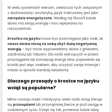
W wielu systemach wierzeń, zwłaszcza tych związanych
z duchowością i ezoteryką, język traktowany jest jako
narzędzie energetyczne
. Według tej filozofii każde
słowo ma swoją energię i moc wpływania na
rzeczywistość.
Krostka na języku
może być postrzegana jako znak, że
nasze słowa niosą za sobą zbyt dużą negatywną
energię
– być może wypowiadamy słowa z gniewem,
zazdrością lub fałszem. Dla osób wierzących w prawo
przyciągania lub koncepcję energii słów, pojawienie się
krostki jest więc znakiem, aby oczyścić swoje intencje i
mówić w sposób bardziej świadomy.
Dlaczego przesądy o krostce na języku
wciąż są popularne?
Mimo rozwoju nauki i medycyny wiele osób wciąż kieruje
się
przesądami
lub przynajmniej bierze je pod uwagę w
codziennym życiu. Dzieje się tak, ponieważ ludzie lubią