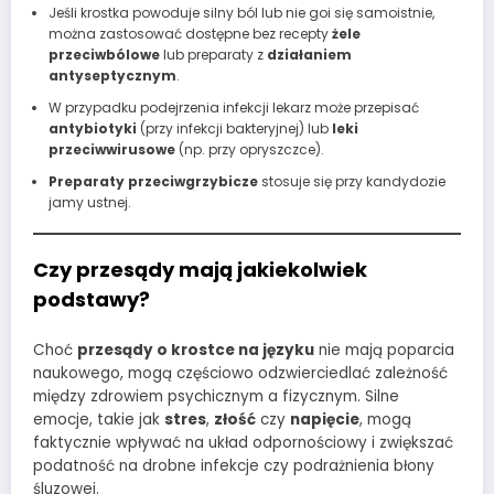
Jeśli krostka powoduje silny ból lub nie goi się samoistnie,
można zastosować dostępne bez recepty
żele
przeciwbólowe
lub preparaty z
działaniem
antyseptycznym
.
W przypadku podejrzenia infekcji lekarz może przepisać
antybiotyki
(przy infekcji bakteryjnej) lub
leki
przeciwwirusowe
(np. przy opryszczce).
Preparaty przeciwgrzybicze
stosuje się przy kandydozie
jamy ustnej.
Czy przesądy mają jakiekolwiek
podstawy?
Choć
przesądy o krostce na języku
nie mają poparcia
naukowego, mogą częściowo odzwierciedlać zależność
między zdrowiem psychicznym a fizycznym. Silne
emocje, takie jak
stres
,
złość
czy
napięcie
, mogą
faktycznie wpływać na układ odpornościowy i zwiększać
podatność na drobne infekcje czy podrażnienia błony
śluzowej.