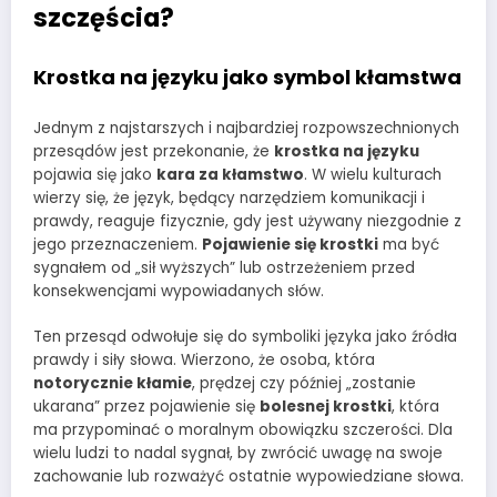
szczęścia?
Krostka na języku jako symbol kłamstwa
Jednym z najstarszych i najbardziej rozpowszechnionych
przesądów jest przekonanie, że
krostka na języku
pojawia się jako
kara za kłamstwo
. W wielu kulturach
wierzy się, że język, będący narzędziem komunikacji i
prawdy, reaguje fizycznie, gdy jest używany niezgodnie z
jego przeznaczeniem.
Pojawienie się krostki
ma być
sygnałem od „sił wyższych” lub ostrzeżeniem przed
konsekwencjami wypowiadanych słów.
Ten przesąd odwołuje się do symboliki języka jako źródła
prawdy i siły słowa. Wierzono, że osoba, która
notorycznie kłamie
, prędzej czy później „zostanie
ukarana” przez pojawienie się
bolesnej krostki
, która
ma przypominać o moralnym obowiązku szczerości. Dla
wielu ludzi to nadal sygnał, by zwrócić uwagę na swoje
zachowanie lub rozważyć ostatnie wypowiedziane słowa.