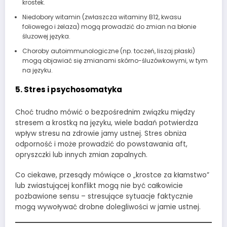
krostek.
Niedobory witamin (zwłaszcza witaminy B12, kwasu
foliowego i żelaza) mogą prowadzić do zmian na błonie
śluzowej języka.
Choroby autoimmunologiczne (np. toczeń, liszaj płaski)
mogą objawiać się zmianami skórno-śluzówkowymi, w tym
na języku.
5. Stres i psychosomatyka
Choć trudno mówić o bezpośrednim związku między
stresem a krostką na języku, wiele badań potwierdza
wpływ stresu na zdrowie jamy ustnej. Stres obniża
odporność i może prowadzić do powstawania aft,
opryszczki lub innych zmian zapalnych.
Co ciekawe, przesądy mówiące o „krostce za kłamstwo”
lub zwiastującej konflikt mogą nie być całkowicie
pozbawione sensu – stresujące sytuacje faktycznie
mogą wywoływać drobne dolegliwości w jamie ustnej.