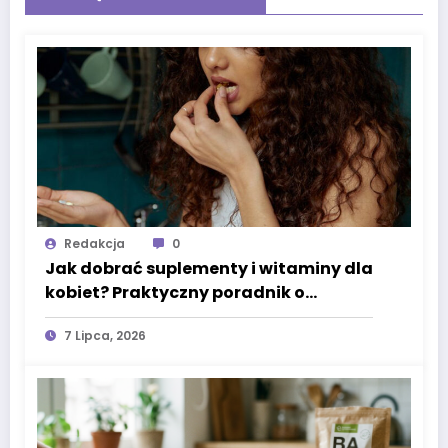
Redakcja
0
Jak dobrać suplementy i witaminy dla
kobiet? Praktyczny poradnik o
omega-3, witaminie D3 i minerałach
7 Lipca, 2026
wspierających codzienne zdrowie