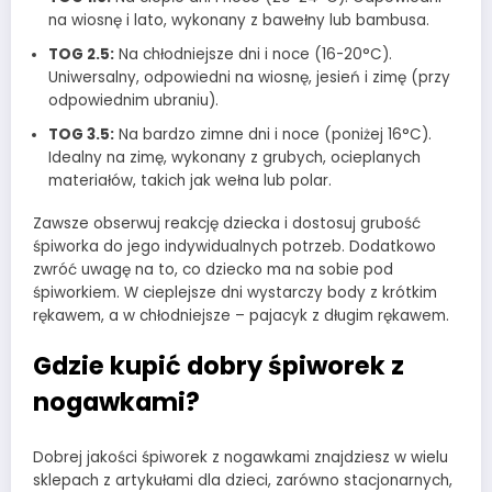
na wiosnę i lato, wykonany z bawełny lub bambusa.
TOG 2.5:
Na chłodniejsze dni i noce (16-20°C).
Uniwersalny, odpowiedni na wiosnę, jesień i zimę (przy
odpowiednim ubraniu).
TOG 3.5:
Na bardzo zimne dni i noce (poniżej 16°C).
Idealny na zimę, wykonany z grubych, ocieplanych
materiałów, takich jak wełna lub polar.
Zawsze obserwuj reakcję dziecka i dostosuj grubość
śpiworka do jego indywidualnych potrzeb. Dodatkowo
zwróć uwagę na to, co dziecko ma na sobie pod
śpiworkiem. W cieplejsze dni wystarczy body z krótkim
rękawem, a w chłodniejsze – pajacyk z długim rękawem.
Gdzie kupić dobry śpiworek z
nogawkami?
Dobrej jakości śpiworek z nogawkami znajdziesz w wielu
sklepach z artykułami dla dzieci, zarówno stacjonarnych,