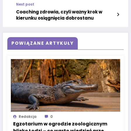
Next post
Coaching zdrowia, czyli ważny krok w
kierunku osiągnięcia dobrostanu
POWIĄZANE ARTYKUŁY
Redakcja
0
Egzotarium w ogrodzie zoologicznym
blisko Łodzi – co warto wiedzieć przed