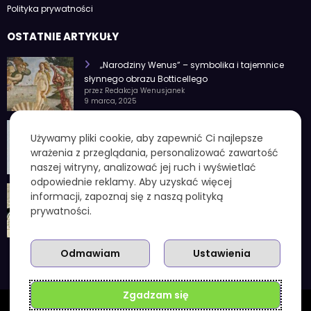
Polityka prywatności
OSTATNIE ARTYKUŁY
„Narodziny Wenus” – symbolika i tajemnice
słynnego obrazu Botticellego
przez Redakcja Wenusjanek
9 marca, 2025
1 czerwca znak zodiaku – Charakterystyka i
Używamy pliki cookie, aby zapewnić Ci najlepsze
cechy osobowości
wrażenia z przeglądania, personalizować zawartość
przez Redakcja Wenusjanek
4 lutego, 2025
naszej witryny, analizować jej ruch i wyświetlać
odpowiednie reklamy. Aby uzyskać więcej
1 kuna ile to zł – aktualny przelicznik, koniec
informacji, zapoznaj się z naszą polityką
chorwackiej waluty i praktyczne wskazówki
prywatności.
przez Redakcja Wenusjanek
3 grudnia, 2025
Odmawiam
Ustawienia
Zgadzam się
Wenusjanki.com.pl | Powered By
SpiceThemes