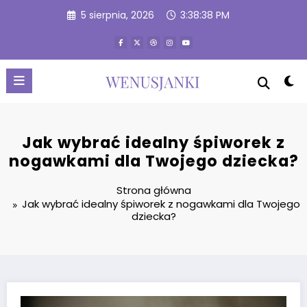
Przejdź
5 sierpnia, 2026
3:38:38 PM
do
treści
Jak wybrać idealny śpiworek z
nogawkami dla Twojego dziecka?
Strona główna
Jak wybrać idealny śpiworek z nogawkami dla Twojego
dziecka?