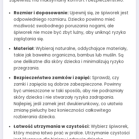
zapewnisz mu maksymalny komfort i bezpieczeństwo:
Rozmiar i dopasowanie:
Upewnij się, że śpiworek jest
odpowiedniego rozmiaru. Dziecko powinno mieć
możliwość swobodnego poruszania nogami, ale
śpiworek nie może być zbyt luźny, aby uniknąć ryzyka
zaplątania się.
Materiał:
Wybieraj naturalne, oddychające materiały,
takie jak bawełna organiczna, bambus lub muślin. Są
one delikatne dla skóry dziecka i minimalizują ryzyko
przegrzania.
Bezpieczeństwo zamków i zapięć:
Sprawdź, czy
zamki i zapięcia są dobrze zabezpieczone. Powinny
być umieszczone w taki sposób, aby nie podrażniały
skóry dziecka i nie stwarzały ryzyka zadrapania.
Najlepiej, jeśli zamek jest dwukierunkowy, co ułatwia
zmianę pieluchy bez konieczności całkowitego
rozbierania dziecka.
Łatwość utrzymania w czystości:
Wybierz śpiworek,
który można łatwo prać w pralce. Utrzymanie czystości