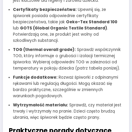
jest kluczowe dla higieny i zdrowia dziecka.
Certyfikaty bezpieczeństwa:
Upewnij się, że
śpiworek posiada odpowiednie certyfikaty
bezpieczeństwa, takie jak
Oeko-Tex Standard 100
lub
GOTS (Global Organic Textile Standard)
.
Potwierdzają one, że produkt jest wolny od
szkodliwych substancji.
TOG (thermal overall grade):
Sprawdź współczynnik
TOG, który informuje o grubości i izolacji termicznej
śpiworka. Wybieraj odpowiedni TOG w zależności od
temperatury w pokoju dziecka (patrz tabela poniżej).
Funkcje dodatkowe:
Rozważ śpiworki z odpinanymi
rękawami lub regulacją długości. Mogą okazać się
bardzo praktyczne, szczególnie w zmiennych
warunkach pogodowych.
Wytrzymałość materiału:
Sprawdź, czy materiał jest
trwały i wytrzymały na pranie. Dzieci często brudzą
ubrania, więc śpiworek będzie często prany.
Praktyczne porady dotyczące