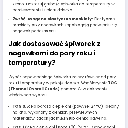
zimno. Dostosuj grubość śpiworka do temperatury w
pomieszczeniu i ubioru dziecka.
Zwróć uwagę na elastyczne mankiety:
Elastyczne
mankiety przy nogawkach zapobiegają podwijaniu się
nogawek podczas snu.
Jak dostosować śpiworek z
nogawkami do pory roku i
temperatury?
Wybór odpowiedniego śpiworka zależy również od pory
roku i temperatury w pokoju dziecka. Współczynnik
TOG
(Thermal Overall Grade)
pomoże Ci w dokonaniu
właściwego wyboru:
TOG 0.5:
Na bardzo ciepłe dni (powyżej 24°C). Idealny
na lato, wykonany z cienkich, przewiewnych
materiałów, takich jak muślin lub cienka bawełna.
TOG 1.0:
Na ciepłe dni i noce (20-24°C). Odpowiedni