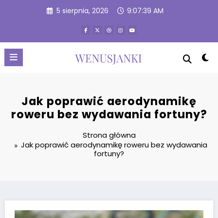
Przejdź
5 sierpnia, 2026
9:07:39 AM
do
treści
Jak poprawić aerodynamikę
roweru bez wydawania fortuny?
Strona główna
Jak poprawić aerodynamikę roweru bez wydawania
fortuny?