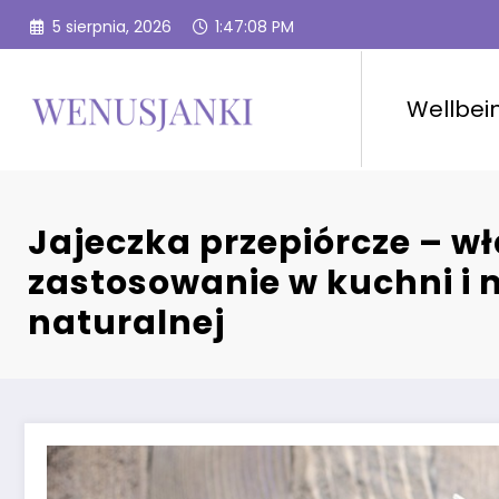
Przejdź
5 sierpnia, 2026
1:47:10 PM
do
treści
Wellbei
Jajeczka przepiórcze – wł
zastosowanie w kuchni i
naturalnej