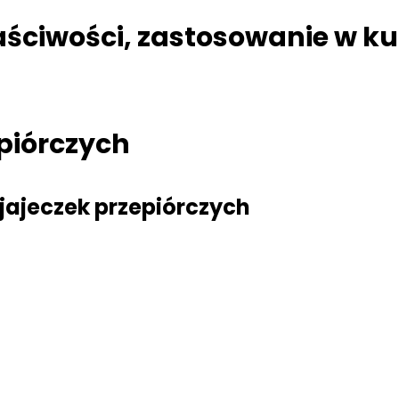
aściwości, zastosowanie w k
piórczych
ajeczek przepiórczych