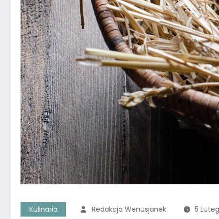
Kulinaria
Redakcja Wenusjanek
5 Luteg