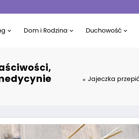
ng
Dom i Rodzina
Duchowość
aściwości,
 medycynie
Jajeczka przepi