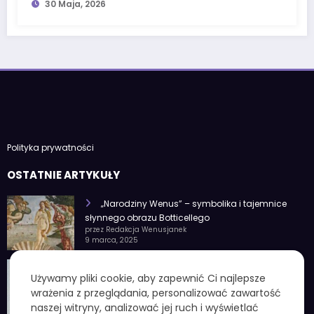
30 Maja, 2026
Polityka prywatności
OSTATNIE ARTYKUŁY
„Narodziny Wenus” – symbolika i tajemnice
słynnego obrazu Botticellego
przez Redakcja Wenusjanek
9 marca, 2025
1 czerwca znak zodiaku – Charakterystyka i
Używamy pliki cookie, aby zapewnić Ci najlepsze
cechy osobowości
wrażenia z przeglądania, personalizować zawartość
przez Redakcja Wenusjanek
4 lutego, 2025
naszej witryny, analizować jej ruch i wyświetlać