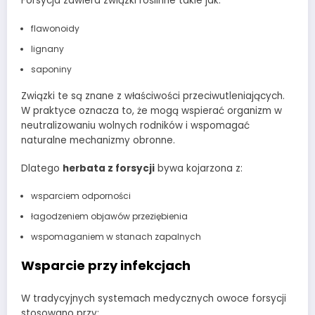
Forsycja zawiera związki roślinne takie jak:
flawonoidy
lignany
saponiny
Związki te są znane z właściwości przeciwutleniających.
W praktyce oznacza to, że mogą wspierać organizm w
neutralizowaniu wolnych rodników i wspomagać
naturalne mechanizmy obronne.
Dlatego
herbata z forsycji
bywa kojarzona z:
wsparciem odporności
łagodzeniem objawów przeziębienia
wspomaganiem w stanach zapalnych
Wsparcie przy infekcjach
W tradycyjnych systemach medycznych owoce forsycji
stosowano przy: