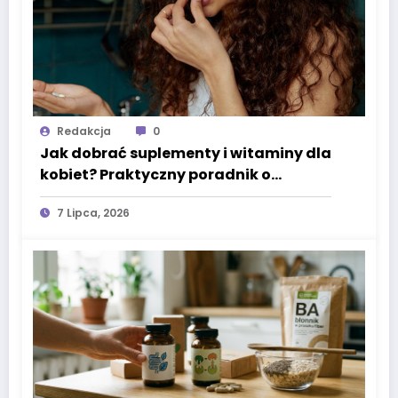
Redakcja
0
Jak dobrać suplementy i witaminy dla
kobiet? Praktyczny poradnik o
omega-3, witaminie D3 i minerałach
7 Lipca, 2026
wspierających codzienne zdrowie