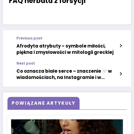
FAQ herbata z forsycji
Previous post
Afrodyta atrybuty – symbole miłości,
piękna i zmysłowości w mitologii greckiej
Next post
Co oznacza białe serce – znaczenie
w
wiadomościach, na Instagramie i w
relacjach
POWIĄZANE ARTYKUŁY