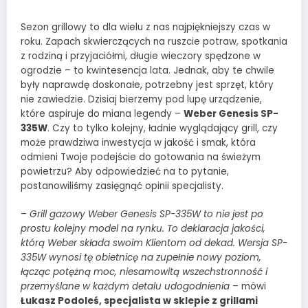
Sezon grillowy to dla wielu z nas najpiękniejszy czas w
roku. Zapach skwierczących na ruszcie potraw, spotkania
z rodziną i przyjaciółmi, długie wieczory spędzone w
ogrodzie – to kwintesencja lata. Jednak, aby te chwile
były naprawdę doskonałe, potrzebny jest sprzęt, który
nie zawiedzie. Dzisiaj bierzemy pod lupę urządzenie,
które aspiruje do miana legendy –
Weber Genesis SP-
335W
. Czy to tylko kolejny, ładnie wyglądający grill, czy
może prawdziwa inwestycja w jakość i smak, która
odmieni Twoje podejście do gotowania na świeżym
powietrzu? Aby odpowiedzieć na to pytanie,
postanowiliśmy zasięgnąć opinii specjalisty.
–
Grill gazowy Weber Genesis SP-335W to nie jest po
prostu kolejny model na rynku. To deklaracja jakości,
którą Weber składa swoim Klientom od dekad. Wersja SP-
335W wynosi tę obietnicę na zupełnie nowy poziom,
łącząc potężną moc, niesamowitą wszechstronność i
przemyślane w każdym detalu udogodnienia
– mówi
Łukasz Podoleś, specjalista w sklepie z grillami