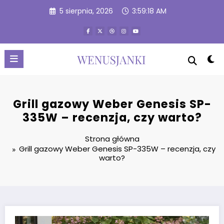
Przejdź
5 sierpnia, 2026
3:59:18 AM
do
treści
Grill gazowy Weber Genesis SP-
335W – recenzja, czy warto?
Strona główna
Grill gazowy Weber Genesis SP-335W – recenzja, czy
warto?