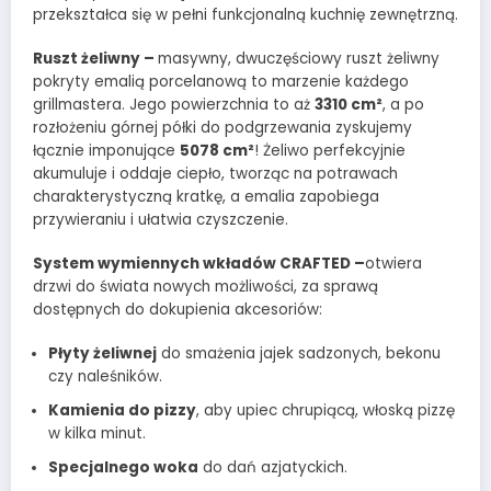
przekształca się w pełni funkcjonalną kuchnię zewnętrzną.
Ruszt żeliwny –
masywny, dwuczęściowy ruszt żeliwny
pokryty emalią porcelanową to marzenie każdego
grillmastera. Jego powierzchnia to aż
3310 cm²
, a po
rozłożeniu górnej półki do podgrzewania zyskujemy
łącznie imponujące
5078 cm²
! Żeliwo perfekcyjnie
akumuluje i oddaje ciepło, tworząc na potrawach
charakterystyczną kratkę, a emalia zapobiega
przywieraniu i ułatwia czyszczenie.
System wymiennych wkładów CRAFTED –
otwiera
drzwi do świata nowych możliwości, za sprawą
dostępnych do dokupienia akcesoriów:
Płyty żeliwnej
do smażenia jajek sadzonych, bekonu
czy naleśników.
Kamienia do pizzy
, aby upiec chrupiącą, włoską pizzę
w kilka minut.
Specjalnego woka
do dań azjatyckich.