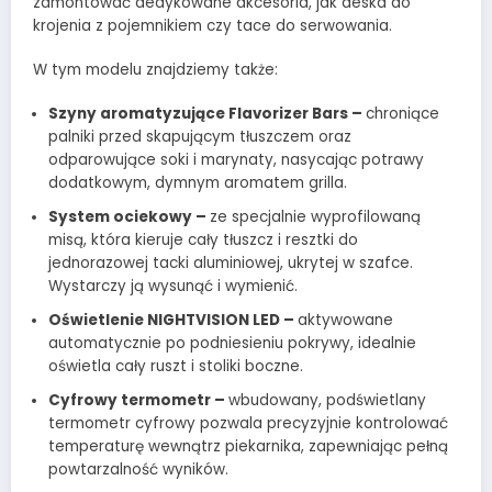
zamontować dedykowane akcesoria, jak deska do
krojenia z pojemnikiem czy tace do serwowania.
W tym modelu znajdziemy także:
Szyny aromatyzujące Flavorizer Bars –
chroniące
palniki przed skapującym tłuszczem oraz
odparowujące soki i marynaty, nasycając potrawy
dodatkowym, dymnym aromatem grilla.
System ociekowy –
ze specjalnie wyprofilowaną
misą, która kieruje cały tłuszcz i resztki do
jednorazowej tacki aluminiowej, ukrytej w szafce.
Wystarczy ją wysunąć i wymienić.
Oświetlenie NIGHTVISION LED –
aktywowane
automatycznie po podniesieniu pokrywy, idealnie
oświetla cały ruszt i stoliki boczne.
Cyfrowy termometr –
wbudowany, podświetlany
termometr cyfrowy pozwala precyzyjnie kontrolować
temperaturę wewnątrz piekarnika, zapewniając pełną
powtarzalność wyników.