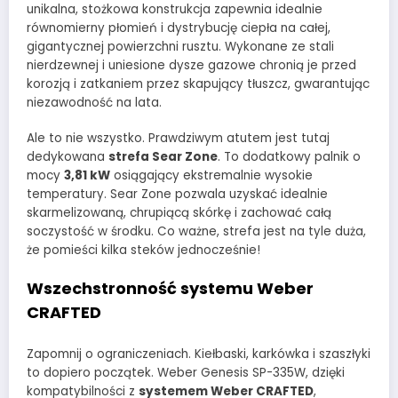
unikalna, stożkowa konstrukcja zapewnia idealnie
równomierny płomień i dystrybucję ciepła na całej,
gigantycznej powierzchni rusztu. Wykonane ze stali
nierdzewnej i uniesione dysze gazowe chronią je przed
korozją i zatkaniem przez skapujący tłuszcz, gwarantując
niezawodność na lata.
Ale to nie wszystko. Prawdziwym atutem jest tutaj
dedykowana
strefa Sear Zone
. To dodatkowy palnik o
mocy
3,81 kW
osiągający ekstremalnie wysokie
temperatury. Sear Zone pozwala uzyskać idealnie
skarmelizowaną, chrupiącą skórkę i zachować całą
soczystość w środku. Co ważne, strefa jest na tyle duża,
że pomieści kilka steków jednocześnie!
Wszechstronność systemu Weber
CRAFTED
Zapomnij o ograniczeniach. Kiełbaski, karkówka i szaszłyki
to dopiero początek. Weber Genesis SP-335W, dzięki
kompatybilności z
systemem Weber CRAFTED
,