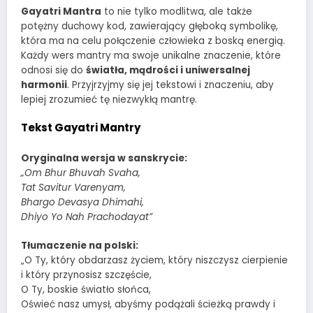
Gayatri Mantra
to nie tylko modlitwa, ale także
potężny duchowy kod, zawierający głęboką symbolikę,
która ma na celu połączenie człowieka z boską energią.
Każdy wers mantry ma swoje unikalne znaczenie, które
odnosi się do
światła, mądrości i uniwersalnej
harmonii
. Przyjrzyjmy się jej tekstowi i znaczeniu, aby
lepiej zrozumieć tę niezwykłą mantrę.
Tekst Gayatri Mantry
Oryginalna wersja w sanskrycie:
„Om Bhur Bhuvah Svaha,
Tat Savitur Varenyam,
Bhargo Devasya Dhimahi,
Dhiyo Yo Nah Prachodayat”
Tłumaczenie na polski:
„O Ty, który obdarzasz życiem, który niszczysz cierpienie
i który przynosisz szczęście,
O Ty, boskie światło słońca,
Oświeć nasz umysł, abyśmy podążali ścieżką prawdy i