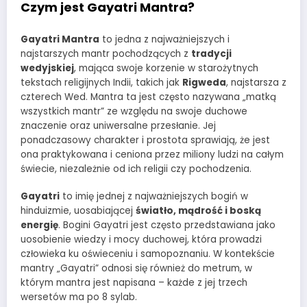
Czym jest Gayatri Mantra?
Gayatri Mantra
to jedna z najważniejszych i
najstarszych mantr pochodzących z
tradycji
wedyjskiej
, mająca swoje korzenie w starożytnych
tekstach religijnych Indii, takich jak
Rigweda
, najstarsza z
czterech Wed. Mantra ta jest często nazywana „matką
wszystkich mantr” ze względu na swoje duchowe
znaczenie oraz uniwersalne przesłanie. Jej
ponadczasowy charakter i prostota sprawiają, że jest
ona praktykowana i ceniona przez miliony ludzi na całym
świecie, niezależnie od ich religii czy pochodzenia.
Gayatri
to imię jednej z najważniejszych bogiń w
hinduizmie, uosabiającej
światło, mądrość i boską
energię
. Bogini Gayatri jest często przedstawiana jako
uosobienie wiedzy i mocy duchowej, która prowadzi
człowieka ku oświeceniu i samopoznaniu. W kontekście
mantry „Gayatri” odnosi się również do metrum, w
którym mantra jest napisana – każde z jej trzech
wersetów ma po 8 sylab.