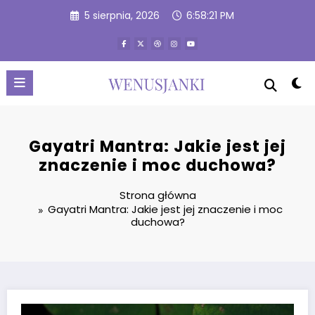
Przejdź
5 sierpnia, 2026
6:58:22 PM
do
treści
Gayatri Mantra: Jakie jest jej
znaczenie i moc duchowa?
Strona główna
Gayatri Mantra: Jakie jest jej znaczenie i moc
duchowa?