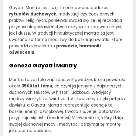
Gayatri Mantra jest często odmawiana podczas
rytuałów duchowych
, medytacji czy codziennych
praktyk religijnych, ponieważ uważa się, że jej recytacja
przynosi błogosławieństwa i oczyszcza zarówno umysł,
jak i duszę. W tradycji hinduistycznej mantra ta jest
uważana za formę modlitwy do boskiego światła, które
prowadzi człowieka ku
prawdzie, harmonii i
oświeceniu
.
Geneza Gayatri Mantry
Mantra ta została zapisana w Rigwedzie, która powstała
około
3500 lat temu
, co czyni ją jednym z najstarszych
duchowych tekstów w historii ludzkości. Wedyjscy
mędrcy wierzyli, że świat został stworzony dzięki potędze
dźwięku, a Gayatri Mantra reprezentuje esencję tej
boskiej energii dźwiękowej. Uważa się, że jej autorstwo
przypisuje się rishi (mędrcowi) Vishwamitrze, który dzięki
swojej duchowej mocy i medytacji otrzymał tę mantrę
jako dar od boskości.