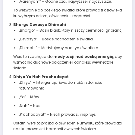
„Varenyam” – Godne czci, najwyższe i najczystsze.
To wezwanie do boskiego światła, które prowadzi człowieka
ku wyższym celom, oświeceniu i mądrości.
Bhargo Devasya Dhimahi
„Bhargo” – Boski blask, który niszczy ciemność ignorancji.
„Devasya” – Boskie pochodzenie światła.
„Dhimahi” – Medytujemy nad tym światłem.
Wers ten zachęca do
medytacji nad boską energią
, aby
wzmocnić duchowe połączenie i odnaleźć wewnętrzne
światło.
Dhiyo Yo Nah Prachodayat
„Dhiyo” – Inteligencja, świadomość i zdolność
rozumowania.
„Yo” – Który.
„Nah” – Nas.
„Prachodayat” – Niech prowadzi, inspiruje.
Ostatni wers to prośba o oświecenie umysłu, które prowadzi
nas ku prawdzie i harmonii z wszechświatem.