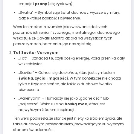
emocje i
pranę
(siłę życiową).
„Svaha” – Symbolizuje świat duchowy, wyższe wymiary,
gdzie króluje boskość i oświecenie.
Wers ten można zrozumieć jako wezwanie do trzech
poziomów istnienia: fizycznego, mentalnego i duchowego.
Wskazuje, że Gayatri Mantra działa na wszystkich tych
płaszczyznach, harmonizując naszą istotę.
Tat Savitur Varenyam
„Tat” – Oznacza
to
, czyli boską energię, która przenika cały
wszechświat.
„Savitur” – Odnosi się do słońca, które jest symbolem
światła, życia i mądrości
. W tym kontekście nie chodzi
tylko o fizyczne słońce, ale także o duchowe światło
oświecenia.
„Varenyam” – Tłumaczy się jako „godne czci” lub
„najlepsze”. Wskazuje na
boską moc
, która jest
najwyższym źródłem inspiracji.
Ten wers podkreśla, że słońce jest nie tylko źródłem życia, ale
także duchowym przewodnikiem, prowadzącym ku wyższym
stanom świadomości.