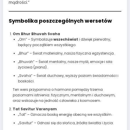
mądrości.”
Symbolika poszczególnych wersetów
Om Bhur Bhuvah Svaha
„Om” – Symbolizuje
wszechświat
i dźwięk pierwotny,
będący początkiem wszystkiego.
„Bhur” – Świat materialny, nasza fizyczna egzystencja.
„Bhuvah” – Świat mentalny, nasze myśli, emocje i siła
życiowa (
prana
).
„Svaha” – Świat duchowy, wyższy poziom świadomości i
boskości.
Ten wers przypomina o harmonii pomiędzy trzema
poziomami istnienia: fizycznym, mentalnym i duchowym,
oraz wskazuje na jedność człowieka z kosmosem.
Tat Savitur Varenyam
„Tat” – Oznacza boską energię obecną we wszystkim.
„Savitur” – Odnosi się do słońca, źródła światła i życia.