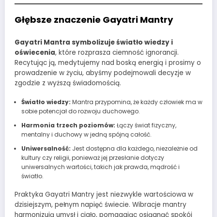
Głębsze znaczenie Gayatri Mantry
Gayatri Mantra symbolizuje światło wiedzy i
oświecenia
, które rozprasza ciemność ignorancji.
Recytując ją, medytujemy nad boską energią i prosimy o
prowadzenie w życiu, abyśmy podejmowali decyzje w
zgodzie z wyższą świadomością.
Światło wiedzy:
Mantra przypomina, że każdy człowiek ma w
sobie potencjał do rozwoju duchowego.
Harmonia trzech poziomów:
Łączy świat fizyczny,
mentalny i duchowy w jedną spójną całość.
Uniwersalność:
Jest dostępna dla każdego, niezależnie od
kultury czy religii, ponieważ jej przesłanie dotyczy
uniwersalnych wartości, takich jak prawda, mądrość i
światło.
Praktyka Gayatri Mantry jest niezwykle wartościowa w
dzisiejszym, pełnym napięć świecie. Wibracje mantry
harmonizują umysł i ciało, pomagając osiągnąć spokój