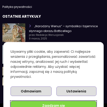
Polityka prywatności
OSTATNIE ARTYKUŁY
„Narodziny Wenus” – symbolika i tajemnice
słynnego obrazu Botticellego
przez Redakcja Wenusjanek
9 marca, 2025
1 czerwca znak zodiaku – Charakterystyka i
Używamy pliki cookie, aby zapewnić Ci najlepsze
cechy osobowości
wrażenia z przeglądania, personalizować zawartość
przez Redakcja Wenusjanek
4 lutego, 2025
naszej witryny, analizować jej ruch i wyświetlać
odpowiednie reklamy. Aby uzyskać więcej
1 kuna ile to zł – aktualny przelicznik, koniec
informacji, zapoznaj się z naszą polityką
chorwackiej waluty i praktyczne wskazówki
prywatności.
przez Redakcja Wenusjanek
3 grudnia, 2025
Odmawiam
Ustawienia
Zgadzam się