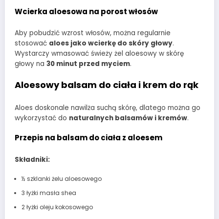
Wcierka aloesowa na porost włosów
Aby pobudzić wzrost włosów, można regularnie
stosować
aloes jako wcierkę do skóry głowy
.
Wystarczy wmasować świeży żel aloesowy w skórę
głowy na
30 minut przed myciem
.
Aloesowy balsam do ciała i krem do rąk
Aloes doskonale nawilża suchą skórę, dlatego można go
wykorzystać do
naturalnych balsamów i kremów
.
Przepis na balsam do ciała z aloesem
Składniki:
½ szklanki żelu aloesowego
3 łyżki masła shea
2 łyżki oleju kokosowego