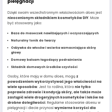
pielęgnacji
Dzięki swoim wszechstronnym właściwościom aloes jest
nieocenionym składnikiem kosmetyków DIY
. Może
być stosowany jako:
Baza do maseczek nawilżających i oczyszczających
Naturalny tonik do twarzy
Odżywka do włosów i wcierka wzmacniająca skórę
głowy
Domowy balsam łagodzący podrażnienia
Składnik domowych środków czystości
Osoby, które mają w domu aloes, mogą
z
powodzeniem wykorzystywać jego właściwości na
wiele sposobów
. Jest to roślina, która
nie tylko
poprawia zdrowie i kondycję skóry, ale także może
zastąpić wiele drogeryjnych kosmetyków i leków na
drobne dolegliwości
. Regularne stosowanie aloesu w
pielęgnacji i diecie przynosi
wymierne korzyści dla