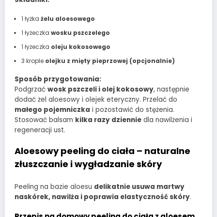
1 łyżka
żelu aloesowego
1 łyżeczka
wosku pszczelego
1 łyżeczka
oleju kokosowego
3 krople
olejku z mięty pieprzowej (opcjonalnie)
Sposób przygotowania:
Podgrzać
wosk pszczeli i olej kokosowy
, następnie
dodać żel aloesowy i olejek eteryczny. Przelać do
małego pojemniczka
i pozostawić do stężenia.
Stosować balsam
kilka razy dziennie
dla nawilżenia i
regeneracji ust.
Aloesowy peeling do ciała – naturalne
złuszczanie i wygładzanie skóry
Peeling na bazie aloesu
delikatnie usuwa martwy
naskórek, nawilża i poprawia elastyczność skóry
.
Przepis na domowy peeling do ciała z aloesem