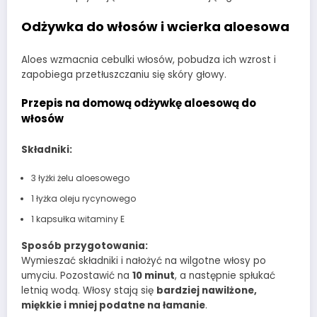
Odżywka do włosów i wcierka aloesowa
Aloes wzmacnia cebulki włosów, pobudza ich wzrost i
zapobiega przetłuszczaniu się skóry głowy.
Przepis na domową odżywkę aloesową do
włosów
Składniki:
3 łyżki żelu aloesowego
1 łyżka oleju rycynowego
1 kapsułka witaminy E
Sposób przygotowania:
Wymieszać składniki i nałożyć na wilgotne włosy po
umyciu. Pozostawić na
10 minut
, a następnie spłukać
letnią wodą. Włosy stają się
bardziej nawilżone,
miękkie i mniej podatne na łamanie
.