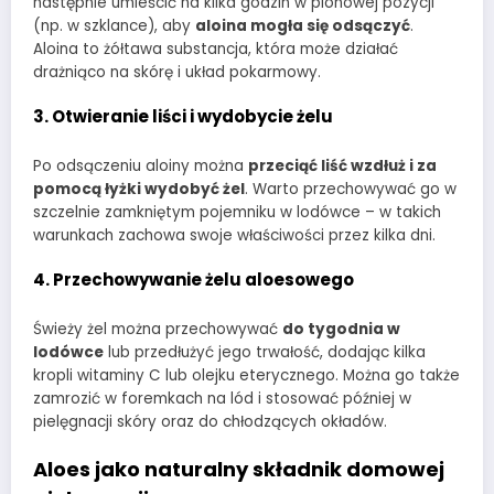
następnie umieścić na kilka godzin w pionowej pozycji
(np. w szklance), aby
aloina mogła się odsączyć
.
Aloina to żółtawa substancja, która może działać
drażniąco na skórę i układ pokarmowy.
3. Otwieranie liści i wydobycie żelu
Po odsączeniu aloiny można
przeciąć liść wzdłuż i za
pomocą łyżki wydobyć żel
. Warto przechowywać go w
szczelnie zamkniętym pojemniku w lodówce – w takich
warunkach zachowa swoje właściwości przez kilka dni.
4. Przechowywanie żelu aloesowego
Świeży żel można przechowywać
do tygodnia w
lodówce
lub przedłużyć jego trwałość, dodając kilka
kropli witaminy C lub olejku eterycznego. Można go także
zamrozić w foremkach na lód i stosować później w
pielęgnacji skóry oraz do chłodzących okładów.
Aloes jako naturalny składnik domowej