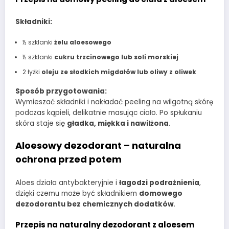
Składniki:
½ szklanki
żelu aloesowego
½ szklanki
cukru trzcinowego lub soli morskiej
2 łyżki
oleju ze słodkich migdałów lub oliwy z oliwek
Sposób przygotowania:
Wymieszać składniki i nakładać peeling na wilgotną skórę
podczas kąpieli, delikatnie masując ciało. Po spłukaniu
skóra staje się
gładka, miękka i nawilżona
.
Aloesowy dezodorant – naturalna
ochrona przed potem
Aloes działa antybakteryjnie i
łagodzi podrażnienia
,
dzięki czemu może być składnikiem
domowego
dezodorantu bez chemicznych dodatków
.
Przepis na naturalny dezodorant z aloesem