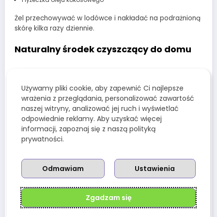
Żel przechowywać w lodówce i nakładać na podrażnioną
skórę kilka razy dziennie.
Naturalny środek czyszczący do domu
Aloes można wykorzystać nie tylko w pielęgnacji ciała,
ale także jako
naturalny składnik ekologicznych
Używamy pliki cookie, aby zapewnić Ci najlepsze
środków czystości
.
wrażenia z przeglądania, personalizować zawartość
naszej witryny, analizować jej ruch i wyświetlać
Przepis na domowy płyn do czyszczenia
odpowiednie reklamy. Aby uzyskać więcej
powierzchni
informacji, zapoznaj się z naszą polityką
prywatności.
Składniki:
½ szklanki żelu aloesowego
Odmawiam
Ustawienia
½ szklanki octu jabłkowego
10 kropli olejku z drzewa herbacianego
Zgadzam się
Mieszankę przelać do butelki ze spryskiwaczem i używać