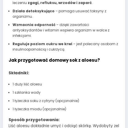
leczeniu
zgagi, refluksu, wrzodów i zaparć
.
Działa detoksykująco
– pomaga usuwać toksyny z
organizmu.
Wzmacnia odporność
– dzięki zawartości
antyoksydantów i witamin wspiera organizm w walce z
infekcjami.
Reguluje poziom cukru we krwi
– jest polecany osobom z
insulinoopornością i cukrzycą.
Jak przygotować domowy sok z aloesu?
Składniki:
1 duży liść aloesu
1 szklanka wody
1 łyżeczka soku z cytryny (opcjonalnie)
1 łyżeczka miodu (opcjonalnie)
Sposób przygotowania:
Liść aloesu dokładnie umyć i odciąć skórkę. Wydobyty żel