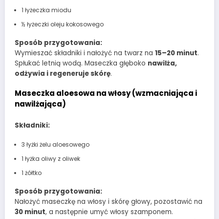
1 łyżeczka miodu
½ łyżeczki oleju kokosowego
Sposób przygotowania:
Wymieszać składniki i nałożyć na twarz na
15–20 minut
.
Spłukać letnią wodą. Maseczka głęboko
nawilża,
odżywia i regeneruje skórę
.
Maseczka aloesowa na włosy (wzmacniająca i
nawilżająca)
Składniki:
3 łyżki żelu aloesowego
1 łyżka oliwy z oliwek
1 żółtko
Sposób przygotowania:
Nałożyć maseczkę na włosy i skórę głowy, pozostawić na
30 minut
, a następnie umyć włosy szamponem.