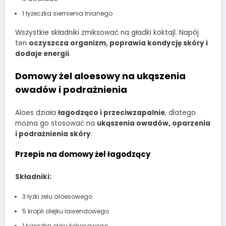
1 łyżeczka siemienia lnianego
Wszystkie składniki zmiksować na gładki koktajl. Napój
ten
oczyszcza organizm, poprawia kondycję skóry i
dodaje energii
.
Domowy żel aloesowy na ukąszenia
owadów i podrażnienia
Aloes działa
łagodząco i przeciwzapalnie
, dlatego
można go stosować na
ukąszenia owadów, oparzenia
i podrażnienia skóry
.
Przepis na domowy żel łagodzący
Składniki:
3 łyżki żelu aloesowego
5 kropli olejku lawendowego
1 łyżeczka oleju kokosowego