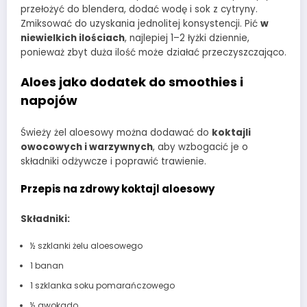
przełożyć do blendera, dodać wodę i sok z cytryny.
Zmiksować do uzyskania jednolitej konsystencji. Pić
w
niewielkich ilościach
, najlepiej 1–2 łyżki dziennie,
ponieważ zbyt duża ilość może działać przeczyszczająco.
Aloes jako dodatek do smoothies i
napojów
Świeży żel aloesowy można dodawać do
koktajli
owocowych i warzywnych
, aby wzbogacić je o
składniki odżywcze i poprawić trawienie.
Przepis na zdrowy koktajl aloesowy
Składniki:
½ szklanki żelu aloesowego
1 banan
1 szklanka soku pomarańczowego
½ awokado