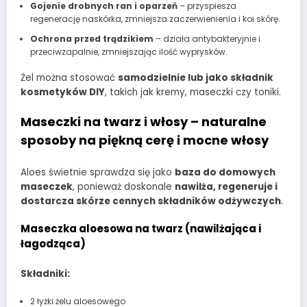
Gojenie drobnych ran i oparzeń
– przyspiesza
regenerację naskórka, zmniejsza zaczerwienienia i koi skórę.
Ochrona przed trądzikiem
– działa antybakteryjnie i
przeciwzapalnie, zmniejszając ilość wyprysków.
Żel można stosować
samodzielnie lub jako składnik
kosmetyków DIY
, takich jak kremy, maseczki czy toniki.
Maseczki na twarz i włosy – naturalne
sposoby na piękną cerę i mocne włosy
Aloes świetnie sprawdza się jako
baza do domowych
maseczek
, ponieważ doskonale
nawilża, regeneruje i
dostarcza skórze cennych składników odżywczych
.
Maseczka aloesowa na twarz (nawilżająca i
łagodząca)
Składniki:
2 łyżki żelu aloesowego