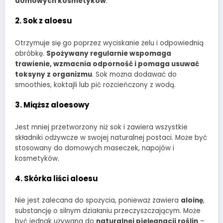
domowych kosmetyków
.
2. Sok z aloesu
Otrzymuje się go poprzez wyciskanie żelu i odpowiednią
obróbkę.
Spożywany regularnie wspomaga
trawienie, wzmacnia odporność i pomaga usuwać
toksyny z organizmu
. Sok można dodawać do
smoothies, koktajli lub pić rozcieńczony z wodą.
3. Miąższ aloesowy
Jest mniej przetworzony niż sok i zawiera wszystkie
składniki odżywcze w swojej naturalnej postaci. Może być
stosowany do domowych maseczek, napojów i
kosmetyków.
4. Skórka liści aloesu
Nie jest zalecana do spożycia, ponieważ zawiera
aloinę
,
substancję o silnym działaniu przeczyszczającym. Może
być jednak używana do
naturalnej pielęgnacji roślin
–