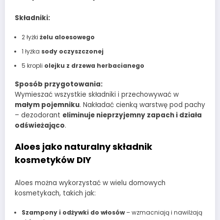
Składniki:
2 łyżki
żelu aloesowego
1 łyżka
sody oczyszczonej
5 kropli
olejku z drzewa herbacianego
Sposób przygotowania:
Wymieszać wszystkie składniki i przechowywać w
małym pojemniku
. Nakładać cienką warstwę pod pachy
– dezodorant
eliminuje nieprzyjemny zapach i działa
odświeżająco
.
Aloes jako naturalny składnik
kosmetyków DIY
Aloes można wykorzystać w wielu domowych
kosmetykach, takich jak:
Szampony i odżywki do włosów
– wzmacniają i nawilżają