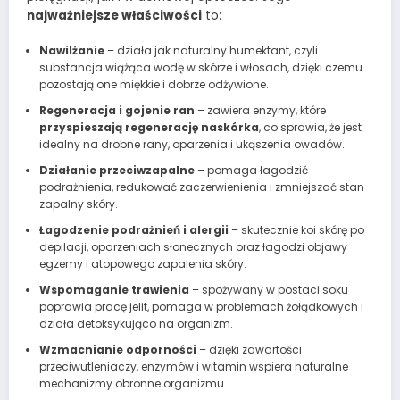
najważniejsze właściwości
to:
Nawilżanie
– działa jak naturalny humektant, czyli
substancja wiążąca wodę w skórze i włosach, dzięki czemu
pozostają one miękkie i dobrze odżywione.
Regeneracja i gojenie ran
– zawiera enzymy, które
przyspieszają regenerację naskórka
, co sprawia, że jest
idealny na drobne rany, oparzenia i ukąszenia owadów.
Działanie przeciwzapalne
– pomaga łagodzić
podrażnienia, redukować zaczerwienienia i zmniejszać stan
zapalny skóry.
Łagodzenie podrażnień i alergii
– skutecznie koi skórę po
depilacji, oparzeniach słonecznych oraz łagodzi objawy
egzemy i atopowego zapalenia skóry.
Wspomaganie trawienia
– spożywany w postaci soku
poprawia pracę jelit, pomaga w problemach żołądkowych i
działa detoksykująco na organizm.
Wzmacnianie odporności
– dzięki zawartości
przeciwutleniaczy, enzymów i witamin wspiera naturalne
mechanizmy obronne organizmu.