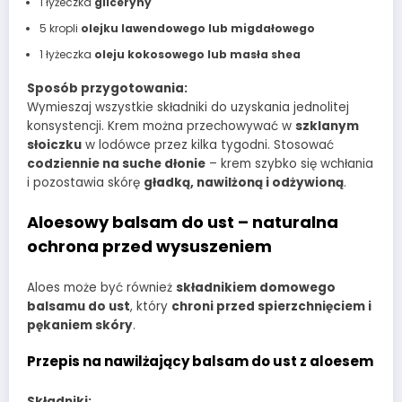
1 łyżeczka
gliceryny
5 kropli
olejku lawendowego lub migdałowego
1 łyżeczka
oleju kokosowego lub masła shea
Sposób przygotowania:
Wymieszaj wszystkie składniki do uzyskania jednolitej
konsystencji. Krem można przechowywać w
szklanym
słoiczku
w lodówce przez kilka tygodni. Stosować
codziennie na suche dłonie
– krem szybko się wchłania
i pozostawia skórę
gładką, nawilżoną i odżywioną
.
Aloesowy balsam do ust – naturalna
ochrona przed wysuszeniem
Aloes może być również
składnikiem domowego
balsamu do ust
, który
chroni przed spierzchnięciem i
pękaniem skóry
.
Przepis na nawilżający balsam do ust z aloesem
Składniki: