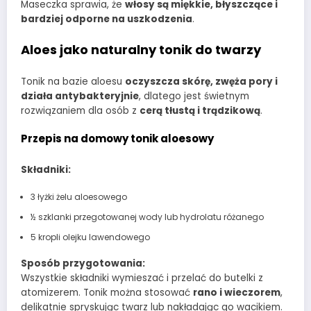
Maseczka sprawia, że
włosy są miękkie, błyszczące i
bardziej odporne na uszkodzenia
.
Aloes jako naturalny tonik do twarzy
Tonik na bazie aloesu
oczyszcza skórę, zwęża pory i
działa antybakteryjnie
, dlatego jest świetnym
rozwiązaniem dla osób z
cerą tłustą i trądzikową
.
Przepis na domowy tonik aloesowy
Składniki:
3 łyżki żelu aloesowego
½ szklanki przegotowanej wody lub hydrolatu różanego
5 kropli olejku lawendowego
Sposób przygotowania:
Wszystkie składniki wymieszać i przelać do butelki z
atomizerem. Tonik można stosować
rano i wieczorem
,
delikatnie spryskując twarz lub nakładając go wacikiem.