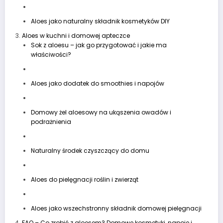
Aloes jako naturalny składnik kosmetyków DIY
Aloes w kuchni i domowej apteczce
Sok z aloesu – jak go przygotować i jakie ma
właściwości?
Aloes jako dodatek do smoothies i napojów
Domowy żel aloesowy na ukąszenia owadów i
podrażnienia
Naturalny środek czyszczący do domu
Aloes do pielęgnacji roślin i zwierząt
Aloes jako wszechstronny składnik domowej pielęgnacji
FAQ – Co zrobić z aloesem? Domowe kosmetyki, napoje i