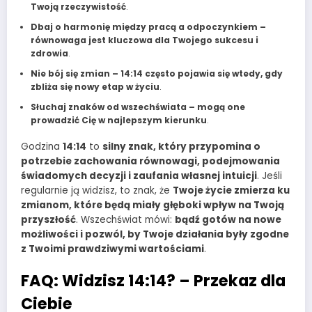
Twoją rzeczywistość
.
Dbaj o harmonię między pracą a odpoczynkiem –
równowaga jest kluczowa dla Twojego sukcesu i
zdrowia
.
Nie bój się zmian – 14:14 często pojawia się wtedy, gdy
zbliża się nowy etap w życiu
.
Słuchaj znaków od wszechświata – mogą one
prowadzić Cię w najlepszym kierunku
.
Godzina
14:14
to
silny znak, który przypomina o
potrzebie zachowania równowagi, podejmowania
świadomych decyzji i zaufania własnej intuicji
. Jeśli
regularnie ją widzisz, to znak, że
Twoje życie zmierza ku
zmianom, które będą miały głęboki wpływ na Twoją
przyszłość
. Wszechświat mówi:
bądź gotów na nowe
możliwości i pozwól, by Twoje działania były zgodne
z Twoimi prawdziwymi wartościami
.
FAQ: Widzisz 14:14? – Przekaz dla
Ciebie