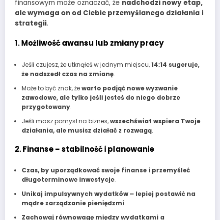
finansowym może oznaczać, że
nadchodzi nowy etap,
ale wymaga on od Ciebie przemyślanego działania i
strategii
.
1. Możliwość awansu lub zmiany pracy
Jeśli czujesz, że utknąłeś w jednym miejscu,
14:14 sugeruje,
że nadszedł czas na zmianę
.
Może to być znak, że
warto podjąć nowe wyzwanie
zawodowe, ale tylko jeśli jesteś do niego dobrze
przygotowany
.
Jeśli masz pomysł na biznes,
wszechświat wspiera Twoje
działania, ale musisz działać z rozwagą
.
2. Finanse – stabilność i planowanie
Czas, by uporządkować swoje finanse i przemyśleć
długoterminowe inwestycje
.
Unikaj impulsywnych wydatków – lepiej postawić na
mądre zarządzanie pieniędzmi
.
Zachowaj równowagę między wydatkami a