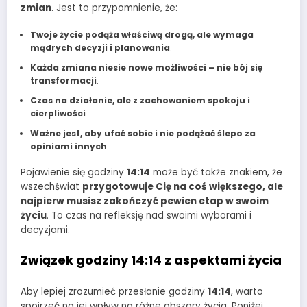
zmian
. Jest to przypomnienie, że:
Twoje życie podąża właściwą drogą, ale wymaga
mądrych decyzji i planowania
.
Każda zmiana niesie nowe możliwości – nie bój się
transformacji
.
Czas na działanie, ale z zachowaniem spokoju i
cierpliwości
.
Ważne jest, aby ufać sobie i nie podążać ślepo za
opiniami innych
.
Pojawienie się godziny
14:14
może być także znakiem, że
wszechświat
przygotowuje Cię na coś większego, ale
najpierw musisz zakończyć pewien etap w swoim
życiu
. To czas na refleksję nad swoimi wyborami i
decyzjami.
Związek godziny 14:14 z aspektami życia
Aby lepiej zrozumieć przesłanie godziny
14:14
, warto
spojrzeć na jej wpływ na różne obszary życia. Poniżej