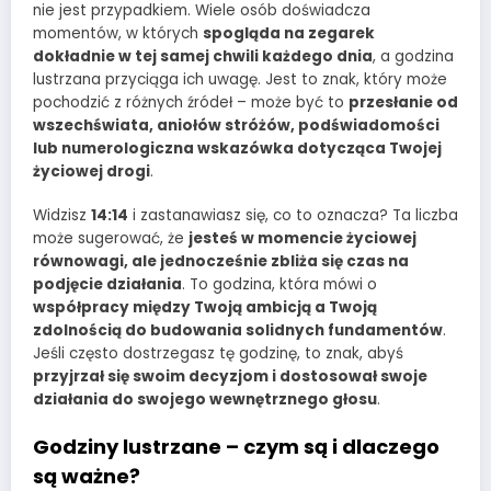
nie jest przypadkiem. Wiele osób doświadcza
momentów, w których
spogląda na zegarek
dokładnie w tej samej chwili każdego dnia
, a godzina
lustrzana przyciąga ich uwagę. Jest to znak, który może
pochodzić z różnych źródeł – może być to
przesłanie od
wszechświata, aniołów stróżów, podświadomości
lub numerologiczna wskazówka dotycząca Twojej
życiowej drogi
.
Widzisz
14:14
i zastanawiasz się, co to oznacza? Ta liczba
może sugerować, że
jesteś w momencie życiowej
równowagi, ale jednocześnie zbliża się czas na
podjęcie działania
. To godzina, która mówi o
współpracy między Twoją ambicją a Twoją
zdolnością do budowania solidnych fundamentów
.
Jeśli często dostrzegasz tę godzinę, to znak, abyś
przyjrzał się swoim decyzjom i dostosował swoje
działania do swojego wewnętrznego głosu
.
Godziny lustrzane – czym są i dlaczego
są ważne?