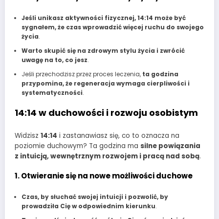
Jeśli unikasz aktywności fizycznej, 14:14 może być
sygnałem, że czas wprowadzić więcej ruchu do swojego
życia
.
Warto skupić się na zdrowym stylu życia i zwrócić
uwagę na to, co jesz
.
Jeśli przechodzisz przez proces leczenia,
ta godzina
przypomina, że regeneracja wymaga cierpliwości i
systematyczności
.
14:14 w duchowości i rozwoju osobistym
Widzisz
14:14
i zastanawiasz się, co to oznacza na
poziomie duchowym? Ta godzina ma
silne powiązania
z intuicją, wewnętrznym rozwojem i pracą nad sobą
.
1. Otwieranie się na nowe możliwości duchowe
Czas, by słuchać swojej intuicji i pozwolić, by
prowadziła Cię w odpowiednim kierunku
.