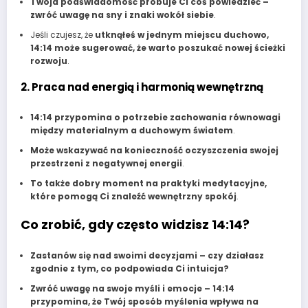
Twoja podświadomość próbuje Ci coś powiedzieć –
zwróć uwagę na sny i znaki wokół siebie
.
Jeśli czujesz, że
utknąłeś w jednym miejscu duchowo,
14:14 może sugerować, że warto poszukać nowej ścieżki
rozwoju
.
2. Praca nad energią i harmonią wewnętrzną
14:14 przypomina o potrzebie zachowania równowagi
między materialnym a duchowym światem
.
Może wskazywać na konieczność oczyszczenia swojej
przestrzeni z negatywnej energii
.
To także dobry moment na praktyki medytacyjne,
które pomogą Ci znaleźć wewnętrzny spokój
.
Co zrobić, gdy często widzisz 14:14?
Zastanów się nad swoimi decyzjami – czy działasz
zgodnie z tym, co podpowiada Ci intuicja?
Zwróć uwagę na swoje myśli i emocje – 14:14
przypomina, że Twój sposób myślenia wpływa na