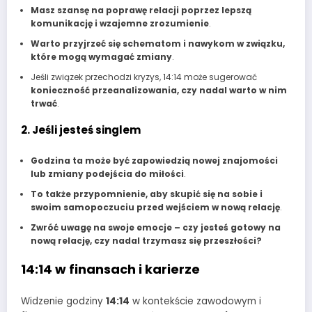
Masz szansę na poprawę relacji poprzez lepszą
komunikację i wzajemne zrozumienie
.
Warto przyjrzeć się schematom i nawykom w związku,
które mogą wymagać zmiany
.
Jeśli związek przechodzi kryzys, 14:14 może sugerować
konieczność przeanalizowania, czy nadal warto w nim
trwać
.
2. Jeśli jesteś singlem
Godzina ta może być zapowiedzią nowej znajomości
lub zmiany podejścia do miłości
.
To także przypomnienie, aby skupić się na sobie i
swoim samopoczuciu przed wejściem w nową relację
.
Zwróć uwagę na swoje emocje – czy jesteś gotowy na
nową relację, czy nadal trzymasz się przeszłości?
14:14 w finansach i karierze
Widzenie godziny
14:14
w kontekście zawodowym i