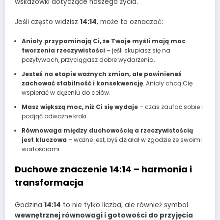
wskazówki dotyczące naszego życia.
Jeśli często widzisz
14:14
, może to oznaczać:
Anioły przypominają Ci, że Twoje myśli mają moc
tworzenia rzeczywistości
– jeśli skupiasz się na
pozytywach, przyciągasz dobre wydarzenia.
Jesteś na etapie ważnych zmian, ale powinieneś
zachować stabilność i konsekwencję
. Anioły chcą Cię
wspierać w dążeniu do celów.
Masz większą moc, niż Ci się wydaje
– czas zaufać sobie i
podjąć odważne kroki.
Równowaga między duchowością a rzeczywistością
jest kluczowa
– ważne jest, byś działał w zgodzie ze swoimi
wartościami.
Duchowe znaczenie 14:14 – harmonia i
transformacja
Godzina
14:14
to nie tylko liczba, ale również symbol
wewnętrznej równowagi i gotowości do przyjęcia