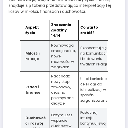
znajduje się tabela przedstawiająca interpretację tej
liczby w miłości, finansach i duchowości.
Znaczenie
Aspekt
Co warto
godziny
życia
zrobić?
14:14
Równowaga
Skoncentruj się
emocjonalna,
Miłość i
na komunikacji
nowe
relacje
i budowaniu
możliwości w
trwałych relacji
związkach
Nadchodzi
Ustal konkretne
nowy etap
cele i dąż do
Praca i
zawodowy,
ich realizacji w
finanse
czas na
sposób
przemyślane
zorganizowany
decyzje
Posłuchaj
Otrzymujesz
Duchowoś
intuicji i
wsparcie
ć i rozwój
kontynuuj swój
duchowe w