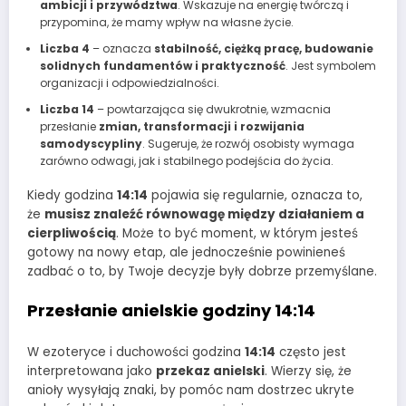
ambicji i przywództwa
. Wskazuje na energię twórczą i
przypomina, że mamy wpływ na własne życie.
Liczba 4
– oznacza
stabilność, ciężką pracę, budowanie
solidnych fundamentów i praktyczność
. Jest symbolem
organizacji i odpowiedzialności.
Liczba 14
– powtarzająca się dwukrotnie, wzmacnia
przesłanie
zmian, transformacji i rozwijania
samodyscypliny
. Sugeruje, że rozwój osobisty wymaga
zarówno odwagi, jak i stabilnego podejścia do życia.
Kiedy godzina
14:14
pojawia się regularnie, oznacza to,
że
musisz znaleźć równowagę między działaniem a
cierpliwością
. Może to być moment, w którym jesteś
gotowy na nowy etap, ale jednocześnie powinieneś
zadbać o to, by Twoje decyzje były dobrze przemyślane.
Przesłanie anielskie godziny 14:14
W ezoteryce i duchowości godzina
14:14
często jest
interpretowana jako
przekaz anielski
. Wierzy się, że
anioły wysyłają znaki, by pomóc nam dostrzec ukryte