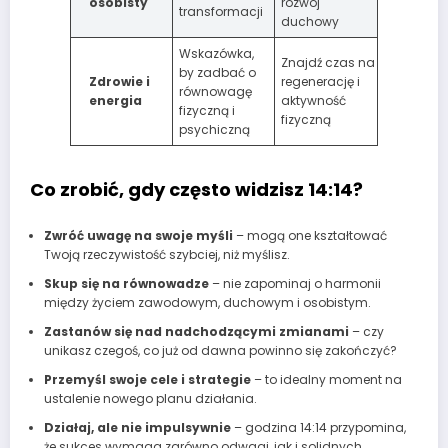
osobisty
rozwój
transformacji
duchowy
Wskazówka,
Znajdź czas na
by zadbać o
Zdrowie i
regenerację i
równowagę
energia
aktywność
fizyczną i
fizyczną
psychiczną
Co zrobić, gdy często widzisz 14:14?
Zwróć uwagę na swoje myśli
– mogą one kształtować
Twoją rzeczywistość szybciej, niż myślisz.
Skup się na równowadze
– nie zapominaj o harmonii
między życiem zawodowym, duchowym i osobistym.
Zastanów się nad nadchodzącymi zmianami
– czy
unikasz czegoś, co już od dawna powinno się zakończyć?
Przemyśl swoje cele i strategie
– to idealny moment na
ustalenie nowego planu działania.
Działaj, ale nie impulsywnie
– godzina 14:14 przypomina,
że sukces wymaga zarówno odwagi, jak i solidnych