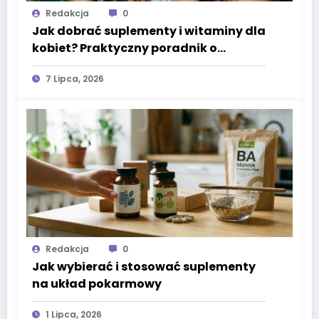
Redakcja
0
Jak dobrać suplementy i witaminy dla
kobiet? Praktyczny poradnik o
omega-3, witaminie D3 i minerałach
7 Lipca, 2026
wspierających codzienne zdrowie
Redakcja
0
Jak wybierać i stosować suplementy
na układ pokarmowy
1 Lipca, 2026