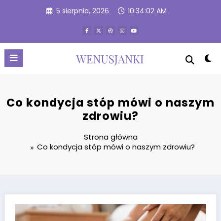
Przejdź
5 sierpnia, 2026
10:34:02 AM
do
treści
Co kondycja stóp mówi o naszym
zdrowiu?
Strona główna
Co kondycja stóp mówi o naszym zdrowiu?