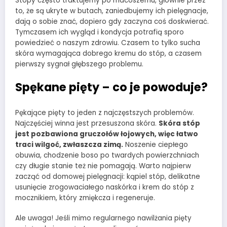
Stopy często traktujemy po macoszemu, głównie przez
to, że są ukryte w butach, zaniedbujemy ich pielęgnacje,
dają o sobie znać, dopiero gdy zaczyna coś doskwierać.
Tymczasem ich wygląd i kondycja potrafią sporo
powiedzieć o naszym zdrowiu. Czasem to tylko sucha
skóra wymagająca dobrego kremu do stóp, a czasem
pierwszy sygnał głębszego problemu.
Spękane pięty – co je powoduje?
Pękające pięty to jeden z najczęstszych problemów.
Najczęściej winna jest przesuszona skóra.
Skóra stóp
jest pozbawiona gruczołów łojowych, więc łatwo
traci wilgoć, zwłaszcza zimą.
Noszenie ciepłego
obuwia, chodzenie boso po twardych powierzchniach
czy długie stanie też nie pomagają. Warto najpierw
zacząć od domowej pielęgnacji: kąpiel stóp, delikatne
usunięcie zrogowaciałego naskórka i krem do stóp z
mocznikiem, który zmiękcza i regeneruje.
Ale uwaga! Jeśli mimo regularnego nawilżania pięty