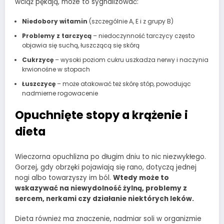
wciąż pękają, może to sygnalizować:
Niedobory witamin
(szczególnie A, E i z grupy B)
Problemy z tarczycą
– niedoczynność tarczycy często
objawia się suchą, łuszczącą się skórą
Cukrzycę
– wysoki poziom cukru uszkadza nerwy i naczynia
krwionośne w stopach
Łuszczycę
– może atakować też skórę stóp, powodując
nadmierne rogowacenie
Opuchnięte stopy a krążenie i
dieta
Wieczorna opuchlizna po długim dniu to nic niezwykłego.
Gorzej, gdy obrzęki pojawiają się rano, dotyczą jednej
nogi albo towarzyszy im ból.
Wtedy może to
wskazywać na niewydolność żylną, problemy z
sercem, nerkami czy działanie niektórych leków.
Dieta również ma znaczenie, nadmiar soli w organizmie