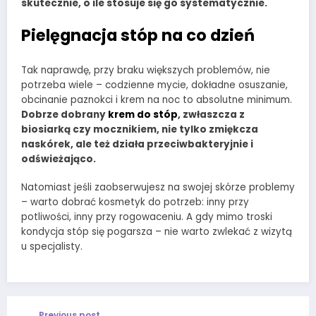
skutecznie, o ile stosuje się go systematycznie.
Pielęgnacja stóp na co dzień
Tak naprawdę, przy braku większych problemów, nie
potrzeba wiele – codzienne mycie, dokładne osuszanie,
obcinanie paznokci i krem na noc to absolutne minimum.
Dobrze dobrany
krem do stóp
, zwłaszcza z
biosiarką czy mocznikiem, nie tylko zmiękcza
naskórek, ale też działa przeciwbakteryjnie i
odświeżająco.
Natomiast jeśli zaobserwujesz na swojej skórze problemy
– warto dobrać kosmetyk do potrzeb: inny przy
potliwości, inny przy rogowaceniu. A gdy mimo troski
kondycja stóp się pogarsza – nie warto zwlekać z wizytą
u specjalisty.
Previous post