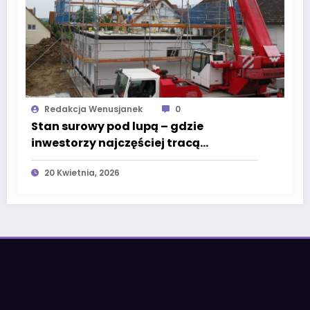
Redakcja Wenusjanek
0
Stan surowy pod lupą – gdzie
inwestorzy najczęściej tracą
pieniądze jeszcze przed
20 Kwietnia, 2026
wykończeniem