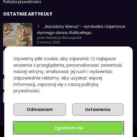
Polityka prywatności
OSTATNIE ARTYKUŁY
„Narodziny Wenus” – symbolika i tajemnice
słynnego obrazu Botticellego
przez Redakcja Wenusjanek
9 marca, 2025
1 czerwca znak zodiaku – Charakterystyka i
Używamy pliki cookie, aby zapewnić Ci najlepsze
cechy osobowości
wrażenia z przeglądania, personalizować zawartość
przez Redakcja Wenusjanek
4 lutego, 2025
naszej witryny, analizować jej ruch i wyświetlać
odpowiednie reklamy. Aby uzyskać więcej
1 kuna ile to zł – aktualny przelicznik, koniec
informacji, zapoznaj się z naszą polityką
chorwackiej waluty i praktyczne wskazówki
prywatności.
przez Redakcja Wenusjanek
3 grudnia, 2025
Odmawiam
Ustawienia
Zgadzam się
Wenusjanki.com.pl | Powered By
SpiceThemes