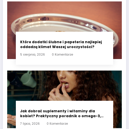
Które dodatki ślubne i papeteria najlepiej
oddadzą klimat Waszej uroczystości?
5 sierpnia, 2026
0 Komentarze
Jak dobrać suplementy i witaminy dla
kobiet? Praktyczny poradnik o omega-3,
witaminie D3 i minerałach wspierających
7 lipca, 2026
0 Komentarze
codzienne zdrowie