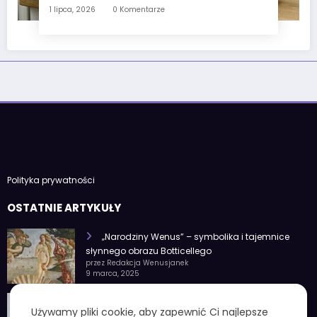
1 lipca, 2026
0 Komentarze
Polityka prywatności
OSTATNIE ARTYKUŁY
„Narodziny Wenus” – symbolika i tajemnice
słynnego obrazu Botticellego
przez Redakcja Wenusjanek
9 marca, 2025
1 czerwca znak zodiaku – Charakterystyka i
Używamy pliki cookie, aby zapewnić Ci najlepsze
cechy osobowości