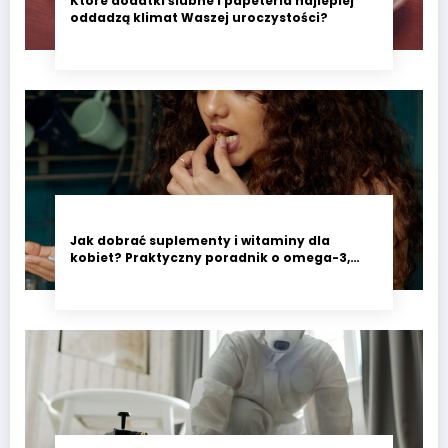
Które dodatki ślubne i papeteria najlepiej
oddadzą klimat Waszej uroczystości?
Jak dobrać suplementy i witaminy dla
kobiet? Praktyczny poradnik o omega-3,
witaminie D3 i minerałach wspierających
codzienne zdrowie