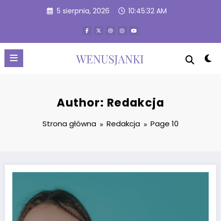
Przejdź
5 sierpnia, 2026
10:45:32 AM
do
treści
Author: Redakcja
Strona główna
Redakcja
Page 10
Baza pod makijaż czy krem? Jak przygotować skórę.