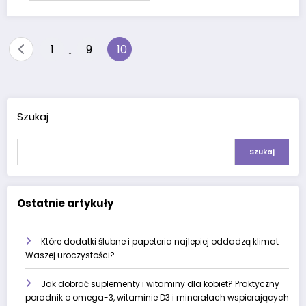
Stronicowanie
1
9
10
…
wpisów
Szukaj
Szukaj
Ostatnie artykuły
Które dodatki ślubne i papeteria najlepiej oddadzą klimat
Waszej uroczystości?
Jak dobrać suplementy i witaminy dla kobiet? Praktyczny
poradnik o omega-3, witaminie D3 i minerałach wspierających