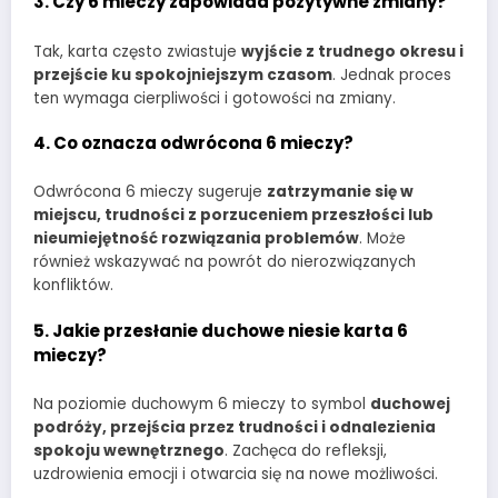
3. Czy 6 mieczy zapowiada pozytywne zmiany?
Tak, karta często zwiastuje
wyjście z trudnego okresu i
przejście ku spokojniejszym czasom
. Jednak proces
ten wymaga cierpliwości i gotowości na zmiany.
4. Co oznacza odwrócona 6 mieczy?
Odwrócona 6 mieczy sugeruje
zatrzymanie się w
miejscu, trudności z porzuceniem przeszłości lub
nieumiejętność rozwiązania problemów
. Może
również wskazywać na powrót do nierozwiązanych
konfliktów.
5. Jakie przesłanie duchowe niesie karta 6
mieczy?
Na poziomie duchowym 6 mieczy to symbol
duchowej
podróży, przejścia przez trudności i odnalezienia
spokoju wewnętrznego
. Zachęca do refleksji,
uzdrowienia emocji i otwarcia się na nowe możliwości.