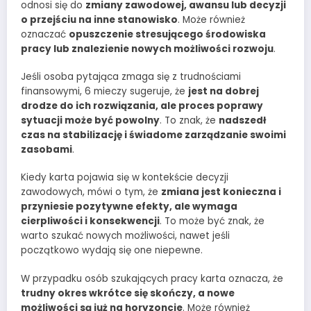
odnosi się do
zmiany zawodowej, awansu lub decyzji
o przejściu na inne stanowisko
. Może również
oznaczać
opuszczenie stresującego środowiska
pracy lub znalezienie nowych możliwości rozwoju
.
Jeśli osoba pytająca zmaga się z trudnościami
finansowymi, 6 mieczy sugeruje, że
jest na dobrej
drodze do ich rozwiązania, ale proces poprawy
sytuacji może być powolny
. To znak, że
nadszedł
czas na stabilizację i świadome zarządzanie swoimi
zasobami
.
Kiedy karta pojawia się w kontekście decyzji
zawodowych, mówi o tym, że
zmiana jest konieczna i
przyniesie pozytywne efekty, ale wymaga
cierpliwości i konsekwencji
. To może być znak, że
warto szukać nowych możliwości, nawet jeśli
początkowo wydają się one niepewne.
W przypadku osób szukających pracy karta oznacza, że
trudny okres wkrótce się skończy, a nowe
możliwości są już na horyzoncie
. Może również