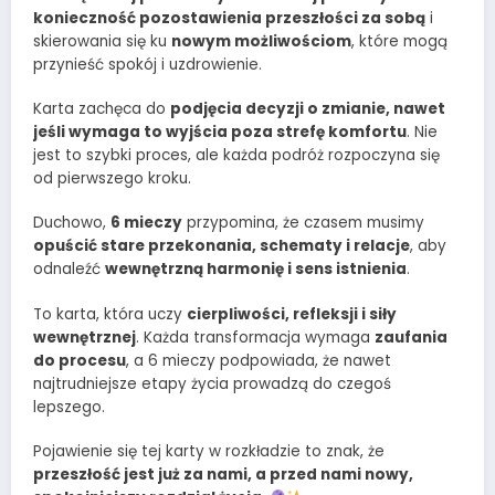
konieczność pozostawienia przeszłości za sobą
i
skierowania się ku
nowym możliwościom
, które mogą
przynieść spokój i uzdrowienie.
Karta zachęca do
podjęcia decyzji o zmianie, nawet
jeśli wymaga to wyjścia poza strefę komfortu
. Nie
jest to szybki proces, ale każda podróż rozpoczyna się
od pierwszego kroku.
Duchowo,
6 mieczy
przypomina, że czasem musimy
opuścić stare przekonania, schematy i relacje
, aby
odnaleźć
wewnętrzną harmonię i sens istnienia
.
To karta, która uczy
cierpliwości, refleksji i siły
wewnętrznej
. Każda transformacja wymaga
zaufania
do procesu
, a 6 mieczy podpowiada, że nawet
najtrudniejsze etapy życia prowadzą do czegoś
lepszego.
Pojawienie się tej karty w rozkładzie to znak, że
przeszłość jest już za nami, a przed nami nowy,