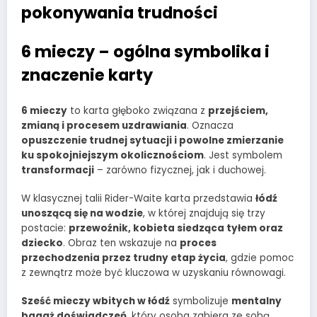
pokonywania trudności
6 mieczy – ogólna symbolika i
znaczenie karty
6 mieczy
to karta głęboko związana z
przejściem,
zmianą i procesem uzdrawiania
. Oznacza
opuszczenie trudnej sytuacji i powolne zmierzanie
ku spokojniejszym okolicznościom
. Jest symbolem
transformacji
– zarówno fizycznej, jak i duchowej.
W klasycznej talii Rider-Waite karta przedstawia
łódź
unoszącą się na wodzie
, w której znajdują się trzy
postacie:
przewoźnik, kobieta siedząca tyłem oraz
dziecko
. Obraz ten wskazuje na
proces
przechodzenia przez trudny etap życia
, gdzie pomoc
z zewnątrz może być kluczowa w uzyskaniu równowagi.
Sześć mieczy wbitych w łódź
symbolizuje
mentalny
bagaż doświadczeń
, który osoba zabiera ze sobą,