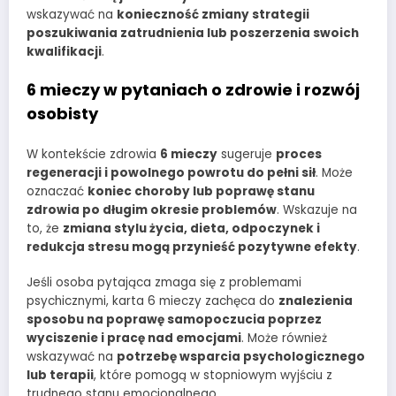
wskazywać na
konieczność zmiany strategii
poszukiwania zatrudnienia lub poszerzenia swoich
kwalifikacji
.
6 mieczy w pytaniach o zdrowie i rozwój
osobisty
W kontekście zdrowia
6 mieczy
sugeruje
proces
regeneracji i powolnego powrotu do pełni sił
. Może
oznaczać
koniec choroby lub poprawę stanu
zdrowia po długim okresie problemów
. Wskazuje na
to, że
zmiana stylu życia, dieta, odpoczynek i
redukcja stresu mogą przynieść pozytywne efekty
.
Jeśli osoba pytająca zmaga się z problemami
psychicznymi, karta 6 mieczy zachęca do
znalezienia
sposobu na poprawę samopoczucia poprzez
wyciszenie i pracę nad emocjami
. Może również
wskazywać na
potrzebę wsparcia psychologicznego
lub terapii
, które pomogą w stopniowym wyjściu z
trudnego stanu emocjonalnego.