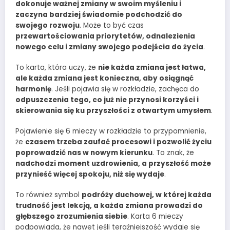
dokonuje ważnej zmiany w swoim myśleniu i
zaczyna bardziej świadomie podchodzić do
swojego rozwoju
. Może to być czas
przewartościowania priorytetów, odnalezienia
nowego celu i zmiany swojego podejścia do życia
.
To karta, która uczy, że
nie każda zmiana jest łatwa,
ale każda zmiana jest konieczna, aby osiągnąć
harmonię
. Jeśli pojawia się w rozkładzie, zachęca do
odpuszczenia tego, co już nie przynosi korzyści i
skierowania się ku przyszłości z otwartym umysłem
.
Pojawienie się 6 mieczy w rozkładzie to przypomnienie,
że
czasem trzeba zaufać procesowi i pozwolić życiu
poprowadzić nas w nowym kierunku
. To znak, że
nadchodzi moment uzdrowienia, a przyszłość może
przynieść więcej spokoju, niż się wydaje
.
To również symbol
podróży duchowej, w której każda
trudność jest lekcją, a każda zmiana prowadzi do
głębszego zrozumienia siebie
. Karta 6 mieczy
podpowiada, że nawet jeśli teraźniejszość wydaje się