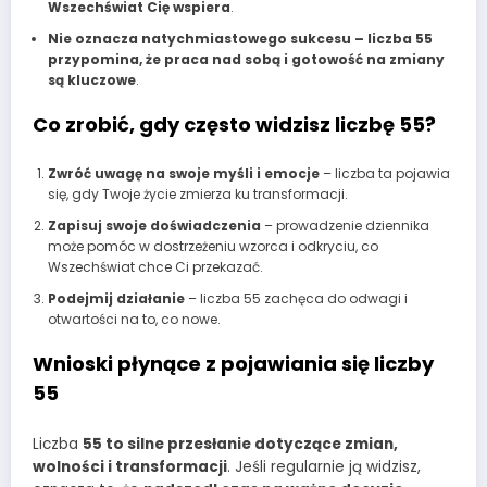
Wszechświat Cię wspiera
.
Nie oznacza natychmiastowego sukcesu – liczba 55
przypomina, że praca nad sobą i gotowość na zmiany
są kluczowe
.
Co zrobić, gdy często widzisz liczbę 55?
Zwróć uwagę na swoje myśli i emocje
– liczba ta pojawia
się, gdy Twoje życie zmierza ku transformacji.
Zapisuj swoje doświadczenia
– prowadzenie dziennika
może pomóc w dostrzeżeniu wzorca i odkryciu, co
Wszechświat chce Ci przekazać.
Podejmij działanie
– liczba 55 zachęca do odwagi i
otwartości na to, co nowe.
Wnioski płynące z pojawiania się liczby
55
Liczba
55 to silne przesłanie dotyczące zmian,
wolności i transformacji
. Jeśli regularnie ją widzisz,