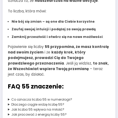
oznacza to, że
nadszedł czas na ważne decyzje
.
To liczba, która mówi:
Nie bój się zmian – są one dla Ciebie korzystne
.
Zaufaj swojej intuicji i podążaj za swoją prawdą
.
Zamknij przeszłość i otwórz się na nowe możliwości
.
Pojawienie się liczby
55 przypomina, że masz kontrolę
nad swoim życiem
i że
każdy krok, który
podejmujesz, prowadzi Cię do Twojego
prawdziwego przeznaczenia
. Jeśli ją widzisz,
to znak,
że Wszechświat wspiera Twoją przemianę
– teraz
jest czas, by działać.
FAQ 55 znaczenie:
Co oznacza liczba 55 w numerologii?
Dlaczego ciągle widzę liczbę 55?
Jak liczba 55 wpływa na miłość?
Jak pracować z energią liczby 55?