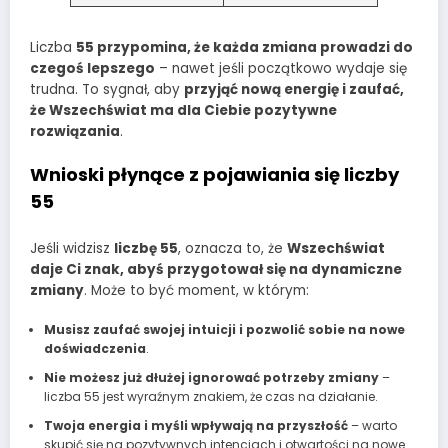
Liczba
55 przypomina, że każda zmiana prowadzi do
czegoś lepszego
– nawet jeśli początkowo wydaje się
trudna. To sygnał, aby
przyjąć nową energię i zaufać,
że Wszechświat ma dla Ciebie pozytywne
rozwiązania
.
Wnioski płynące z pojawiania się liczby
55
Jeśli widzisz
liczbę 55
, oznacza to, że
Wszechświat
daje Ci znak, abyś przygotował się na dynamiczne
zmiany
. Może to być moment, w którym:
Musisz zaufać swojej intuicji i pozwolić sobie na nowe
doświadczenia
.
Nie możesz już dłużej ignorować potrzeby zmiany
–
liczba 55 jest wyraźnym znakiem, że czas na działanie.
Twoja energia i myśli wpływają na przyszłość
– warto
skupić się na pozytywnych intencjach i otwartości na nowe