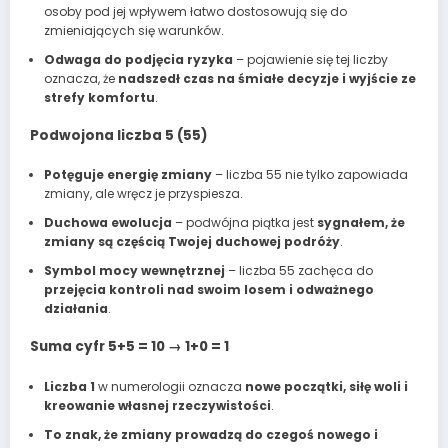
osoby pod jej wpływem łatwo dostosowują się do
zmieniających się warunków.
Odwaga do podjęcia ryzyka
– pojawienie się tej liczby
oznacza, że
nadszedł czas na śmiałe decyzje i wyjście ze
strefy komfortu
.
Podwojona liczba 5 (55)
Potęguje energię zmiany
– liczba 55 nie tylko zapowiada
zmiany, ale wręcz je przyspiesza.
Duchowa ewolucja
– podwójna piątka jest
sygnałem, że
zmiany są częścią Twojej duchowej podróży
.
Symbol mocy wewnętrznej
– liczba 55 zachęca do
przejęcia kontroli nad swoim losem i odważnego
działania
.
Suma cyfr 5+5 = 10 → 1+0 = 1
Liczba 1
w numerologii oznacza
nowe początki, siłę woli i
kreowanie własnej rzeczywistości
.
To znak, że zmiany prowadzą do czegoś nowego i