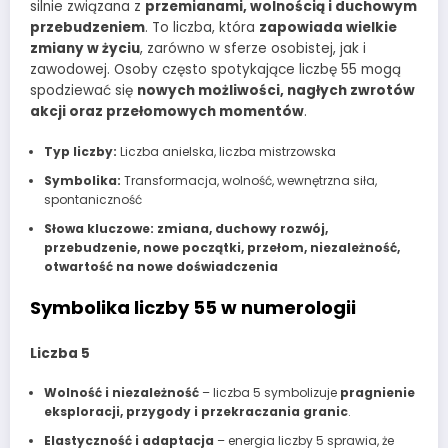
silnie związana z
przemianami, wolnością i duchowym
przebudzeniem
. To liczba, która
zapowiada wielkie
zmiany w życiu
, zarówno w sferze osobistej, jak i
zawodowej. Osoby często spotykające liczbę 55 mogą
spodziewać się
nowych możliwości, nagłych zwrotów
akcji oraz przełomowych momentów
.
Typ liczby:
Liczba anielska, liczba mistrzowska
Symbolika:
Transformacja, wolność, wewnętrzna siła,
spontaniczność
Słowa kluczowe:
zmiana, duchowy rozwój,
przebudzenie, nowe początki, przełom, niezależność,
otwartość na nowe doświadczenia
Symbolika liczby 55 w numerologii
Liczba 5
Wolność i niezależność
– liczba 5 symbolizuje
pragnienie
eksploracji, przygody i przekraczania granic
.
Elastyczność i adaptacja
– energia liczby 5 sprawia, że