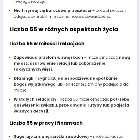
Twojego rozwoju.
Nie trzymaj się kurczowo przeszłości
– pozwól rzeczom
odejść, aby zrobić miejsce na nowe doświadczenia.
Liczba 55 w różnych aspektach życia
Liczba 55 w miłości i relacjach
Zapowiada przełom w związkach
– może oznaczać
nową
miłość, uzdrowienie relacji lub zakończenie
toksycznych więzi
.
Dla singli
– sygnalizuje
niespodziewane spotkanie
kogoś wyjątkowego
lub konieczność zmiany podejścia do
miłości.
W stałych relacjach
– liczba 55 może oznaczać
potrzebę
odświeżenia związku, przełamania rutyny lub podjęcia
ważnych decyzji
.
Liczba 55 w pracy i finansach
Sugeruje zmianę ścieżki zawodowej
– może oznaczać