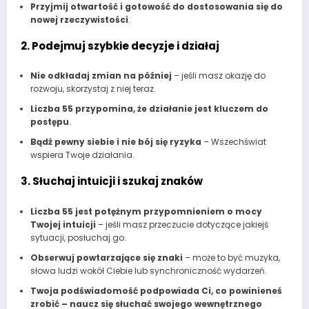
Przyjmij otwartość i gotowość do dostosowania się do
nowej rzeczywistości
.
2. Podejmuj szybkie decyzje i działaj
Nie odkładaj zmian na później
– jeśli masz okazję do
rozwoju, skorzystaj z niej teraz.
Liczba 55 przypomina, że działanie jest kluczem do
postępu
.
Bądź pewny siebie i nie bój się ryzyka
– Wszechświat
wspiera Twoje działania.
3. Słuchaj intuicji i szukaj znaków
Liczba 55 jest potężnym przypomnieniem o mocy
Twojej intuicji
– jeśli masz przeczucie dotyczące jakiejś
sytuacji, posłuchaj go.
Obserwuj powtarzające się znaki
– może to być muzyka,
słowa ludzi wokół Ciebie lub synchroniczność wydarzeń.
Twoja podświadomość podpowiada Ci, co powinieneś
zrobić – naucz się słuchać swojego wewnętrznego