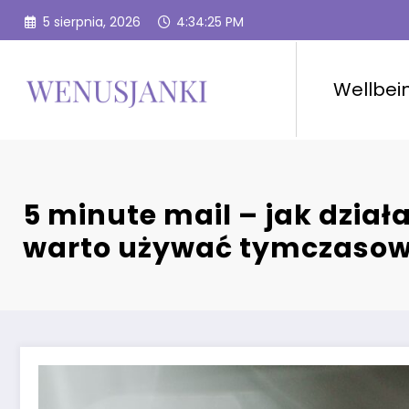
Przejdź
5 sierpnia, 2026
4:34:27 PM
do
treści
Wellbei
5 minute mail – jak działa
warto używać tymczasowe