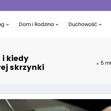
ng
Dom i Rodzina
Duchowość
 i kiedy
5 mi
j skrzynki