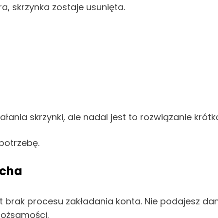
a, skrzynka zostaje usunięta.
ałania skrzynki, ale nadal jest to rozwiązanie krót
potrzebę.
echa
t brak procesu zakładania konta. Nie podajesz da
tożsamości.