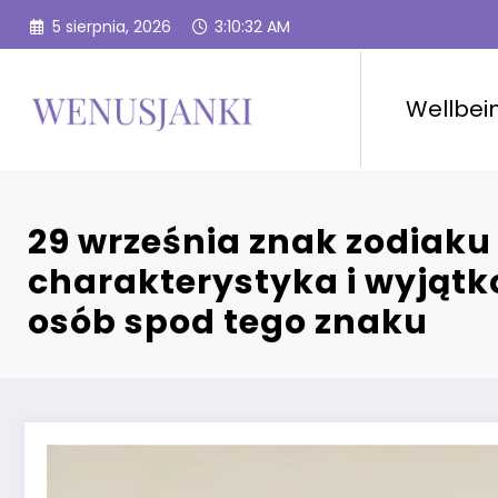
Przejdź
5 sierpnia, 2026
3:10:33 AM
do
treści
Wellbei
29 września znak zodiak
charakterystyka i wyjąt
osób spod tego znaku