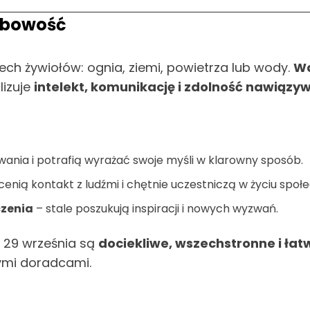
sobowość
ech żywiołów: ognia, ziemi, powietrza lub wody.
Wa
lizuje
intelekt, komunikację i zdolność nawiązyw
ania i potrafią wyrażać swoje myśli w klarowny sposób.
cenią kontakt z ludźmi i chętnie uczestniczą w życiu społ
czenia
– stale poszukują inspiracji i nowych wyzwań.
e 29 września są
dociekliwe, wszechstronne i łat
nymi doradcami.