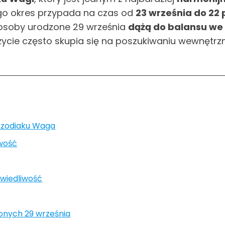
ego okres przypada na czas od
23 września do 22 
 osoby urodzone 29 września
dążą do balansu we 
h życie często skupia się na poszukiwaniu wewnętrz
 zodiaku Waga
owość
wiedliwość
onych 29 września