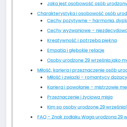
Jaka jest osobowość osób urodzony
Charakterystyka i osobowość osób urod
Cechy pozytywne – harmonia, dyplo
Cechy wyzwaniowe – niezdecydowan
Kreatywność i potrzeba piękna
Empatia i głębokie relacje
Osoby urodzone 29 września jako m
Miłość, kariera i przeznaczenie osób ur
Miłość i związki – romantycy dążąc
Kariera i powołanie – mistrzowie med
Przeznaczenie i życiowa misja
Kim są osoby urodzone 29 września
FAQ – Znak zodiaku Waga urodzona 29 w