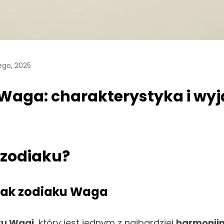
ego, 2025
 Waga: charakterystyka i wy
 zodiaku?
nak zodiaku Waga
ku Wagi
, który jest jednym z najbardziej
harmonijn