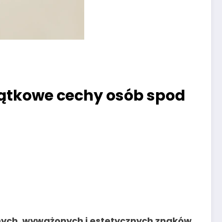
jątkowe cechy osób spod
ych, wyważonych i estetycznych znaków