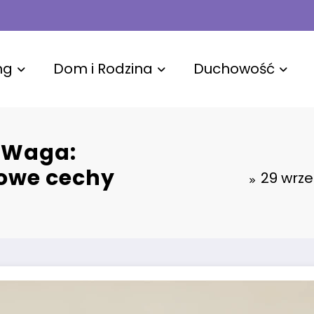
ng
Dom i Rodzina
Duchowość
u Waga:
kowe cechy
29 wrze