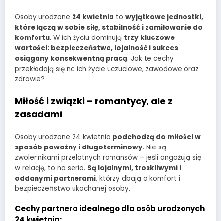
Osoby urodzone
24 kwietnia
to
wyjątkowe jednostki,
które łączą w sobie siłę, stabilność i zamiłowanie do
komfortu
. W ich życiu dominują
trzy kluczowe
wartości: bezpieczeństwo, lojalność i sukces
osiągany konsekwentną pracą
. Jak te cechy
przekładają się na ich życie uczuciowe, zawodowe oraz
zdrowie?
Miłość i związki – romantycy, ale z
zasadami
Osoby urodzone 24 kwietnia
podchodzą do miłości w
sposób poważny i długoterminowy
. Nie są
zwolennikami przelotnych romansów – jeśli angażują się
w relację, to na serio.
Są lojalnymi, troskliwymi i
oddanymi partnerami
, którzy dbają o komfort i
bezpieczeństwo ukochanej osoby.
Cechy partnera idealnego dla osób urodzonych
24 kwietnia: