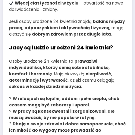
Więcej elastyczności w życiu
– otwartość na nowe
doświadczenia i zmiany.
Jeśli osoby urodzone 24 kwietnia znajdą
balans między
pracą, odpoczynkiem i aktywnością fizyczną
, mogą
cieszyć się
dobrym zdrowiem przez długie lata
.
Jacy są ludzie urodzeni 24 kwietnia?
Osoby urodzone 24 kwietnia to
prawdziwi
indywidualiści, którzy cenią sobie stabilność,
komfort i harmonię
. Mają niezwykłą
cierpliwość,
determinację i wytrwałość
, dzięki czemu osiągają
sukces w każdej dziedzinie życia
.
?
W relacjach są lojalni, oddani i pełni ciepła, choć
czasem mogą być zaborczy i uparci.
?
W pracy są konsekwentni i zorganizowani, ale
muszą uważać, by nie popaść w rutynę.
?
Dbają o swoje zdrowie i dobre samopoczucie, choć
ich miłość do wygody może prowadzić do