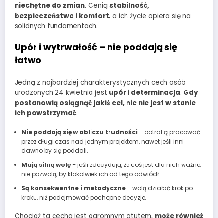
niechętne do zmian
. Cenią
stabilność,
bezpieczeństwo i komfort
, a ich życie opiera się na
solidnych fundamentach.
Upór i wytrwałość – nie poddają się
łatwo
Jedną z najbardziej charakterystycznych cech osób
urodzonych 24 kwietnia jest
upór i determinacja
.
Gdy
postanowią osiągnąć jakiś cel, nic nie jest w stanie
ich powstrzymać
.
Nie poddają się w obliczu trudności
– potrafią pracować
przez długi czas nad jednym projektem, nawet jeśli inni
dawno by się poddali.
Mają silną wolę
– jeśli zdecydują, że coś jest dla nich ważne,
nie pozwolą, by ktokolwiek ich od tego odwiódł.
Są konsekwentne i metodyczne
– wolą działać krok po
kroku, niż podejmować pochopne decyzje.
Chociaż ta cecha jest ogromnym atutem,
może również