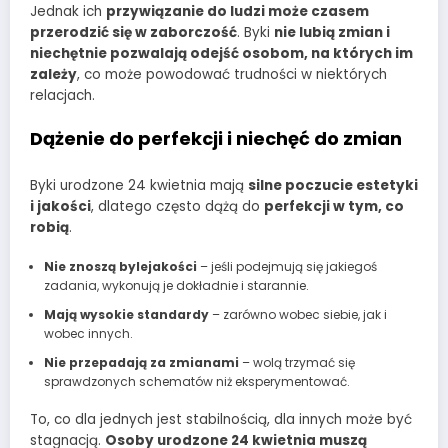
Jednak ich
przywiązanie do ludzi może czasem
przerodzić się w zaborczość
. Byki
nie lubią zmian i
niechętnie pozwalają odejść osobom, na których im
zależy
, co może powodować trudności w niektórych
relacjach.
Dążenie do perfekcji i niechęć do zmian
Byki urodzone 24 kwietnia mają
silne poczucie estetyki
i jakości
, dlatego często dążą do
perfekcji w tym, co
robią
.
Nie znoszą bylejakości
– jeśli podejmują się jakiegoś
zadania, wykonują je dokładnie i starannie.
Mają wysokie standardy
– zarówno wobec siebie, jak i
wobec innych.
Nie przepadają za zmianami
– wolą trzymać się
sprawdzonych schematów niż eksperymentować.
To, co dla jednych jest stabilnością, dla innych może być
stagnacją.
Osoby urodzone 24 kwietnia muszą