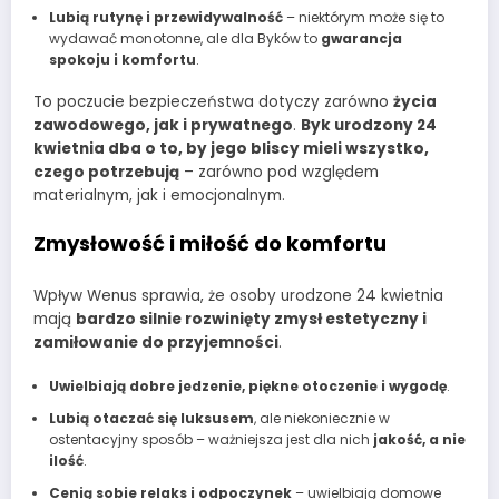
Lubią rutynę i przewidywalność
– niektórym może się to
wydawać monotonne, ale dla Byków to
gwarancja
spokoju i komfortu
.
To poczucie bezpieczeństwa dotyczy zarówno
życia
zawodowego, jak i prywatnego
.
Byk urodzony 24
kwietnia dba o to, by jego bliscy mieli wszystko,
czego potrzebują
– zarówno pod względem
materialnym, jak i emocjonalnym.
Zmysłowość i miłość do komfortu
Wpływ Wenus sprawia, że osoby urodzone 24 kwietnia
mają
bardzo silnie rozwinięty zmysł estetyczny i
zamiłowanie do przyjemności
.
Uwielbiają dobre jedzenie, piękne otoczenie i wygodę
.
Lubią otaczać się luksusem
, ale niekoniecznie w
ostentacyjny sposób – ważniejsza jest dla nich
jakość, a nie
ilość
.
Cenią sobie relaks i odpoczynek
– uwielbiają domowe