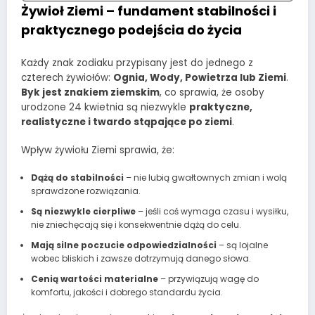
Żywioł Ziemi – fundament stabilności i
praktycznego podejścia do życia
Każdy znak zodiaku przypisany jest do jednego z
czterech żywiołów:
Ognia, Wody, Powietrza lub Ziemi
.
Byk jest znakiem ziemskim
, co sprawia, że osoby
urodzone 24 kwietnia są niezwykle
praktyczne,
realistyczne i twardo stąpające po ziemi
.
Wpływ żywiołu Ziemi sprawia, że:
Dążą do stabilności
– nie lubią gwałtownych zmian i wolą
sprawdzone rozwiązania.
Są niezwykle cierpliwe
– jeśli coś wymaga czasu i wysiłku,
nie zniechęcają się i konsekwentnie dążą do celu.
Mają silne poczucie odpowiedzialności
– są lojalne
wobec bliskich i zawsze dotrzymują danego słowa.
Cenią wartości materialne
– przywiązują wagę do
komfortu, jakości i dobrego standardu życia.