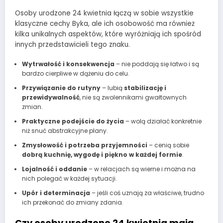
Osoby urodzone 24 kwietnia łączą w sobie wszystkie
klasyczne cechy Byka, ale ich osobowość ma również
kilka unikalnych aspektów, które wyróżniają ich spośród
innych przedstawicieli tego znaku.
Wytrwałość i konsekwencja
– nie poddają się łatwo i są
bardzo cierpliwe w dążeniu do celu.
Przywiązanie do rutyny
– lubią
stabilizację i
przewidywalność
, nie są zwolennikami gwałtownych
zmian.
Praktyczne podejście do życia
– wolą działać konkretnie
niż snuć abstrakcyjne plany.
Zmysłowość i potrzeba przyjemności
– cenią sobie
dobrą kuchnię, wygodę i piękno w każdej formie
.
Lojalność i oddanie
– w relacjach są wierne i można na
nich polegać w każdej sytuacji.
Upór i determinacja
– jeśli coś uznają za właściwe, trudno
ich przekonać do zmiany zdania.
Czy osoby urodzone 24 kwietnia mają