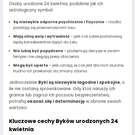
Osoby urodzone 24 kwietnia, podobnie jak ich
astrologiczny symbol:
Są niezwykle odporne psychicznie i fizycznie
– rzadko
poddają się przeciwnościom losu.
Mają silną wolę i wytrwałość
– jeśli coś sobie postanowią,
będą konsekwentnie dążyć do celu.
Nie lubią być popędzane
– podejmują decyzje w swoim
tempie i nie ulegają presji otoczenia.
Mogą być uparte
– jeśli uznają, że coś jest dla nich słuszne,
trudno ich przekonać do zmiany zdania.
Jednocześnie
Byki są niezwykle łagodne i spokojne
, o
ile nie zostaną sprowokowane. Gdy ktoś naruszy ich
granice lub zagrozi ich poczuciu bezpieczeństwa,
potrafią
okazać siłę i determinację
w obronie swoich
wartości.
Kluczowe cechy Byków urodzonych 24
kwietnia