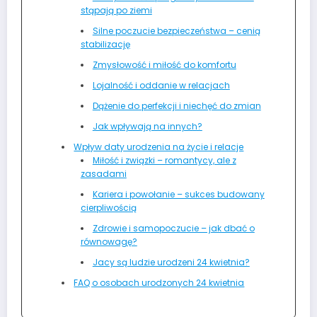
stąpają po ziemi
Silne poczucie bezpieczeństwa – cenią
stabilizację
Zmysłowość i miłość do komfortu
Lojalność i oddanie w relacjach
Dążenie do perfekcji i niechęć do zmian
Jak wpływają na innych?
Wpływ daty urodzenia na życie i relacje
Miłość i związki – romantycy, ale z
zasadami
Kariera i powołanie – sukces budowany
cierpliwością
Zdrowie i samopoczucie – jak dbać o
równowagę?
Jacy są ludzie urodzeni 24 kwietnia?
FAQ o osobach urodzonych 24 kwietnia