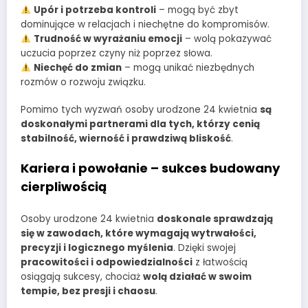
Upór i potrzeba kontroli
– mogą być zbyt
dominujące w relacjach i niechętne do kompromisów.
Trudność w wyrażaniu emocji
– wolą pokazywać
uczucia poprzez czyny niż poprzez słowa.
Niechęć do zmian
– mogą unikać niezbędnych
rozmów o rozwoju związku.
Pomimo tych wyzwań osoby urodzone 24 kwietnia
są
doskonałymi partnerami dla tych, którzy cenią
stabilność, wierność i prawdziwą bliskość
.
Kariera i powołanie – sukces budowany
cierpliwością
Osoby urodzone 24 kwietnia
doskonale sprawdzają
się w zawodach, które wymagają wytrwałości,
precyzji i logicznego myślenia
. Dzięki swojej
pracowitości i odpowiedzialności
z łatwością
osiągają sukcesy, chociaż
wolą działać w swoim
tempie, bez presji i chaosu
.