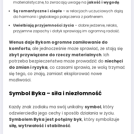
materialistyczne, to zwracają uwagę na
jakość i wygodę
.
Są romantyczne i ciepłe
– w relacjach uczuciowych dążą
do harmonii i głębokiego połączenia z partnerem.
Uwielbiają przyjemności życia
– dobre jedzenie, relaks,
przyjemne zapachy i dotyk sprawiają im ogromną radość.
Wenus daje Bykom ogromne zamiłowanie do
komfortu
, ale jednocześnie może sprawiać, że stają się
zbyt przywiązane do rzeczy materialnych
. Ich
potrzeba bezpieczeństwa może prowadzić do
niechęci
do zmian i ryzyka
, co czasami sprawia, że wolą trzymać
się tego, co znają, zamiast eksplorować nowe
możliwości.
Symbol Byka – siła i niezłomność
Każdy znak zodiaku ma swój unikalny
symbol
, który
odzwierciedla jego cechy i sposób działania w życiu.
Symbolem Byka jest potężny byk
, który symbolizuje
siłę, wytrwałość i stabilność
.