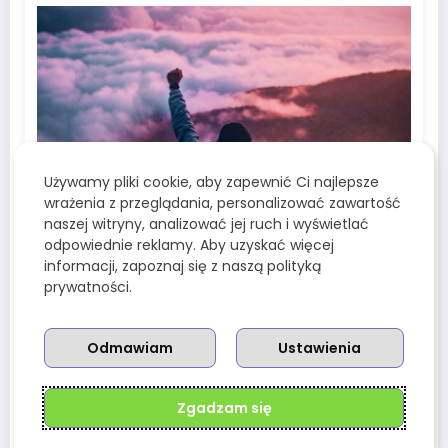
Używamy pliki cookie, aby zapewnić Ci najlepsze
wrażenia z przeglądania, personalizować zawartość
Redakcja Wenusjanek
0
naszej witryny, analizować jej ruch i wyświetlać
Medium Coeli – co oznacza Twój
odpowiednie reklamy. Aby uzyskać więcej
szczyt kariery w astrologii?
informacji, zapoznaj się z naszą polityką
prywatności.
19 Lipca, 2025
Odmawiam
Ustawienia
Zgadzam się