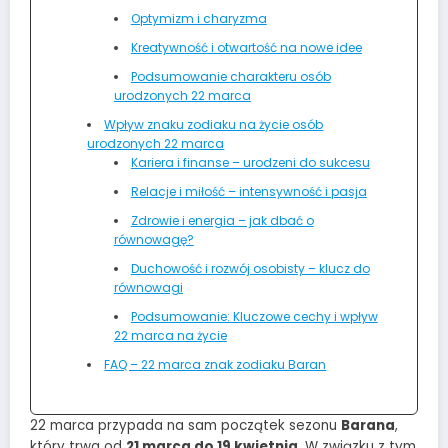
Optymizm i charyzma
Kreatywność i otwartość na nowe idee
Podsumowanie charakteru osób
urodzonych 22 marca
Wpływ znaku zodiaku na życie osób
urodzonych 22 marca
Kariera i finanse – urodzeni do sukcesu
Relacje i miłość – intensywność i pasja
Zdrowie i energia – jak dbać o
równowagę?
Duchowość i rozwój osobisty – klucz do
równowagi
Podsumowanie: Kluczowe cechy i wpływ
22 marca na życie
FAQ – 22 marca znak zodiaku Baran
22 marca przypada na sam początek sezonu
Barana
,
który trwa od
21 marca do 19 kwietnia
. W związku z tym