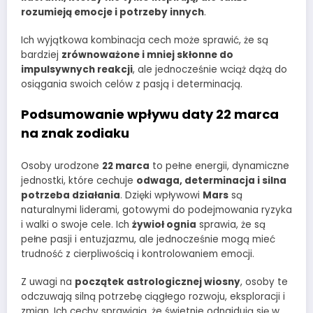
rozumieją emocje i potrzeby innych
.
Ich wyjątkowa kombinacja cech może sprawić, że są
bardziej
zrównoważone i mniej skłonne do
impulsywnych reakcji
, ale jednocześnie wciąż dążą do
osiągania swoich celów z pasją i determinacją.
Podsumowanie wpływu daty 22 marca
na znak zodiaku
Osoby urodzone
22 marca
to pełne energii, dynamiczne
jednostki, które cechuje
odwaga, determinacja i silna
potrzeba działania
. Dzięki wpływowi
Mars
są
naturalnymi liderami, gotowymi do podejmowania ryzyka
i walki o swoje cele. Ich
żywioł ognia
sprawia, że są
pełne pasji i entuzjazmu, ale jednocześnie mogą mieć
trudność z cierpliwością i kontrolowaniem emocji.
Z uwagi na
początek astrologicznej wiosny
, osoby te
odczuwają silną potrzebę ciągłego rozwoju, eksploracji i
zmian. Ich cechy sprawiają, że świetnie odnajdują się w