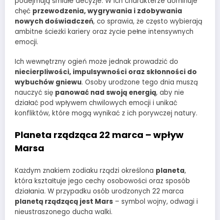
podejmują śmiałe decyzje. W ich charakterze dominuje
chęć
przewodzenia, wygrywania i zdobywania
nowych doświadczeń
, co sprawia, że często wybierają
ambitne ścieżki kariery oraz życie pełne intensywnych
emocji.
Ich wewnętrzny ogień może jednak prowadzić do
niecierpliwości, impulsywności oraz skłonności do
wybuchów gniewu
. Osoby urodzone tego dnia muszą
nauczyć się
panować nad swoją energią
, aby nie
działać pod wpływem chwilowych emocji i unikać
konfliktów, które mogą wynikać z ich porywczej natury.
Planeta rządząca 22 marca – wpływ
Marsa
Każdym znakiem zodiaku rządzi określona
planeta
,
która kształtuje jego cechy osobowości oraz sposób
działania. W przypadku osób urodzonych 22 marca
planetą rządzącą jest Mars
– symbol wojny, odwagi i
nieustraszonego ducha walki.