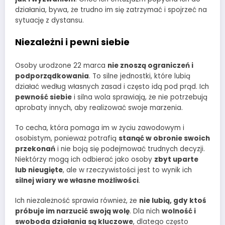
działania, bywa, że trudno im się zatrzymać i spojrzeć na
sytuację z dystansu.
Niezależni i pewni siebie
Osoby urodzone 22 marca
nie znoszą ograniczeń i
podporządkowania
. To silne jednostki, które lubią
działać według własnych zasad i często idą pod prąd. Ich
pewność siebie
i silna wola sprawiają, że nie potrzebują
aprobaty innych, aby realizować swoje marzenia.
To cecha, która pomaga im w życiu zawodowym i
osobistym, ponieważ potrafią
stanąć w obronie swoich
przekonań
i nie boją się podejmować trudnych decyzji.
Niektórzy mogą ich odbierać jako osoby
zbyt uparte
lub nieugięte
, ale w rzeczywistości jest to wynik ich
silnej wiary we własne możliwości
.
Ich niezależność sprawia również, że
nie lubią, gdy ktoś
próbuje im narzucić swoją wolę
. Dla nich
wolność i
swoboda działania są kluczowe
, dlatego często