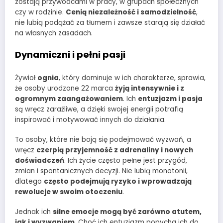
zostają przywódcami w pracy, w grupach społecznych
czy w rodzinie.
Cenią niezależność i samodzielność
,
nie lubią podążać za tłumem i zawsze starają się działać
na własnych zasadach.
Dynamiczni i pełni pasji
Żywioł
ognia
, który dominuje w ich charakterze, sprawia,
że osoby urodzone 22 marca
żyją intensywnie i z
ogromnym zaangażowaniem
. Ich
entuzjazm i pasja
są wręcz zaraźliwe, a dzięki swojej energii potrafią
inspirować i motywować innych do działania.
To osoby, które nie boją się podejmować wyzwań, a
wręcz
czerpią przyjemność z adrenaliny i nowych
doświadczeń
. Ich życie często pełne jest przygód,
zmian i spontanicznych decyzji. Nie lubią monotonii,
dlatego
często podejmują ryzyko i wprowadzają
rewolucje w swoim otoczeniu
.
Jednak ich
silne emocje mogą być zarówno atutem,
jak i wyzwaniem
. Choć ich entuzjazm popycha ich do