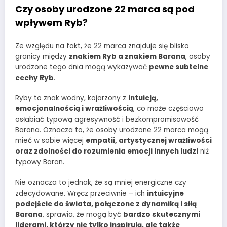
Czy osoby urodzone 22 marca są pod
wpływem Ryb?
Ze względu na fakt, że 22 marca znajduje się blisko
granicy między
znakiem Ryb a znakiem Barana
, osoby
urodzone tego dnia mogą wykazywać
pewne subtelne
cechy Ryb
.
Ryby to znak wodny, kojarzony z
intuicją,
emocjonalnością i wrażliwością
, co może częściowo
osłabiać typową agresywność i bezkompromisowość
Barana. Oznacza to, że osoby urodzone 22 marca mogą
mieć w sobie więcej
empatii, artystycznej wrażliwości
oraz zdolności do rozumienia emocji innych ludzi
niż
typowy Baran.
Nie oznacza to jednak, że są mniej energiczne czy
zdecydowane. Wręcz przeciwnie – ich
intuicyjne
podejście do świata, połączone z dynamiką i siłą
Barana
, sprawia, że mogą być
bardzo skutecznymi
liderami, którzy nie tylko inspirują, ale także