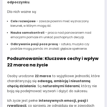
odpoczynku
.
Dla nich ważne są:
Cele rozwojowe
– zawsze powinni mieć wyznaczony
kierunek, w którym mogą iść.
Nauka samokontroli
– praca nad panowaniem nad
emocjami pomoże im unikać pochopnych decyzji.
Odkrywanie pasji poza pracą
– sztuka, muzyka czy
podróże mogą pomóc im znaleźć głębsze spełnienie.
Podsumowanie: Kluczowe cechy i wpływ
22 marca na życie
Osoby urodzone
22 marca
to wyjątkowe jednostki, które
charakteryzują się
odwagą, ambicją i nieustanną
chęcią działania
. Są
naturalnymi liderami
, którzy nie
boją się podejmować wyzwań i dążyć do sukcesu.
Ich życie jest pełne
intensywnych emocji, pasji i
rywalizacji
, co sprawia, że odnajdują się w zawodach