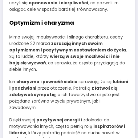
uczyli się
opanowania i cierpliwości
, co pozwoli im
osiągać cele w sposób bardziej zrównoważony.
Optymizm i charyzma
Mimo swojej impulsywności i silnego charakteru, osoby
urodzone 22 marca
zarażają innych swoim
optymizmem i pozytywnym nastawieniem do życia
.
Są to ludzie, którzy
wierzą w swoje możliwości i nie
boją się wyzwań
, co sprawia, że często przyciągają do
siebie innych.
Ich
charyzma i pewność siebie
sprawiają, że są
lubiani
i podziwiani
przez otoczenie. Potrafią
z łatwością
zdobywać sympatię
, a ich towarzystwo często jest
pożądane zarówno w życiu prywatnym, jak i
zawodowym.
Dzięki swojej
pozytywnej energii
i zdolności do
motywowania innych, często pełnią rolę
inspiratorów i
liderów
, którzy potrafią podnieść na duchu nawet w