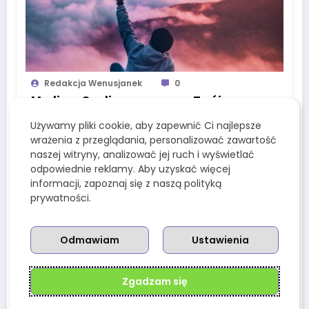
Redakcja Wenusjanek
0
Medium Coeli – co oznacza Twój
szczyt kariery w astrologii?
Używamy pliki cookie, aby zapewnić Ci najlepsze
wrażenia z przeglądania, personalizować zawartość
19 Lipca, 2025
naszej witryny, analizować jej ruch i wyświetlać
odpowiednie reklamy. Aby uzyskać więcej
informacji, zapoznaj się z naszą polityką
prywatności.
Odmawiam
Ustawienia
Zgadzam się