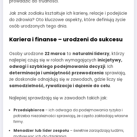
prowadzić do trudności.
Jak znak zodiaku kształtuje ich karierę, relacje i podejście
do zdrowia? Oto kluczowe aspekty, które definiują życie
osób urodzonych tego dnia.
Kariera i finanse – urodzeni do sukcesu
Osoby urodzone
22 marca
to
naturalni liderzy
, którzy
najlepiej czują się w rolach wymagających
inicjatywy,
odwagi i szybkiego podejmowania decyzji
. Ich
determinacja i umiejętność przewodzenia
sprawiają,
że doskonale odnajdują się w zawodach, gdzie liczy się
samodzielność, rywalizacja i dążenie do celu
.
Najlepiej sprawdzają się w zawodach takich jak:
Przedsiębiorca
– ich odwaga do podejmowania ryzyka i
potrzeba niezależności sprawiają, że często zakładają własne
firmy.
Menadżer lub lider zespołu
– świetnie zarządzają ludźmi,
motywując ich do działania.