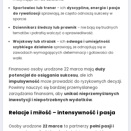
Sportowiec lub trener
– ich
dyscyplina, energia i pasja
do rywalizacji
sprawiają, że często odnoszą sukcesy w
sporcie.
Dziennikarz śledczy lub prawnik
– nie boją się trudnych
tematów i potrafią walczyć o sprawiedliwość.
Wojskowy lub strażak
– ich
odwaga i umiejętność
szybkiego działania
sprawiają, że odnajdują się w
zawodach wymagających determinacji i gotowości do
walki.
Finansowo osoby urodzone 22 marca mają
duży
potencjał do osiągania sukcesu
, ale ich
impulsywność
może prowadzić do ryzykownych decyzji.
Powinny nauczyć się bardziej przemyślanego
zarządzania finansami, aby
unikać nieprzemyślanych
inwestycji i niepotrzebnych wydatków
.
Relacje i miłość – intensywność i pasja
Osoby urodzone
22 marca
to partnerzy
pełni pasji i