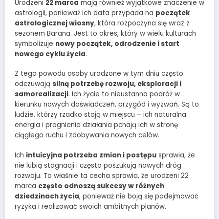
Urodzeni
22 marca
mają również wyjątkowe znaczenie w
astrologii, ponieważ ich data przypada na
początek
astrologicznej wiosny
, która rozpoczyna się wraz z
sezonem Barana. Jest to okres, który w wielu kulturach
symbolizuje
nowy początek, odrodzenie i start
nowego cyklu życia
.
Z tego powodu osoby urodzone w tym dniu często
odczuwają
silną potrzebę rozwoju, eksploracji i
samorealizacji
. Ich życie to nieustanna podróż w
kierunku nowych doświadczeń, przygód i wyzwań. Są to
ludzie, którzy rzadko stoją w miejscu – ich naturalna
energia i pragnienie działania pchają ich w stronę
ciągłego ruchu i zdobywania nowych celów.
Ich
intuicyjna potrzeba zmian i postępu
sprawia, że
nie lubią stagnacji i często poszukują nowych dróg
rozwoju. To właśnie ta cecha sprawia, że urodzeni 22
marca
często odnoszą sukcesy w różnych
dziedzinach życia
, ponieważ nie boją się podejmować
ryzyka i realizować swoich ambitnych planów.