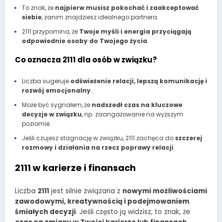
To znak, że
najpierw musisz pokochać i zaakceptować
siebie
, zanim znajdziesz idealnego partnera.
2111 przypomina, że
Twoje myśli i energia przyciągają
odpowiednie osoby do Twojego życia
.
Co oznacza 2111 dla osób w związku?
Liczba sugeruje
odświeżenie relacji, lepszą komunikację i
rozwój emocjonalny
.
Może być sygnałem, że
nadszedł czas na kluczowe
decyzje w związku
, np. zaangażowanie na wyższym
poziomie.
Jeśli czujesz stagnację w związku, 2111 zachęca do
szczerej
rozmowy i działania na rzecz poprawy relacji
.
2111 w karierze i finansach
Liczba
2111
jest silnie związana z
nowymi możliwościami
zawodowymi, kreatywnością i podejmowaniem
śmiałych decyzji
. Jeśli często ją widzisz, to znak, że