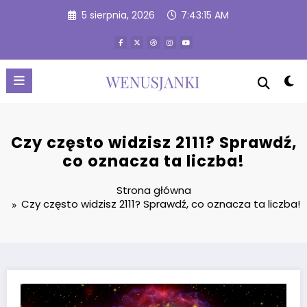
Przejdź
5 sierpnia, 2026
7:43:16 AM
do
treści
Czy często widzisz 2111? Sprawdź,
co oznacza ta liczba!
Strona główna
Czy często widzisz 2111? Sprawdź, co oznacza ta liczba!