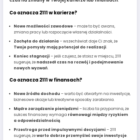
czas na zmiany w Twojej karierze lub finansach
.
Co oznacza 2111 w karierze?
Nowe możliwości zawodowe
– może to być awans,
zmiana pracy lub rozpoczęcie własnej działalności.
Zachęta do działania
– wszechświat daje Ci znak, że
Twoje pomysły mają potencjał do realizacji
.
Koniec stagnacji
– jeśli czujesz, że stoisz w miejscu, 2111
sugeruje, że
nadszedł czas na rozwój i podejmowanie
nowych wyzwań
.
Co oznacza 2111 w finansach?
Nowe źródła dochodu
– warto być otwartym na inwestycje,
biznesowe okazje lub kreatywne sposoby zarabiania.
Mądre zarządzanie pieniędzmi
– liczba ta przypomina, że
sukces finansowy wymaga
równowagi między ryzykiem
a odpowiedzialnością
.
Przestroga przed impulsywnymi decyzjami
– 2111
sugeruje, że
warto dobrze przemyśleć swoje inwestycje
.