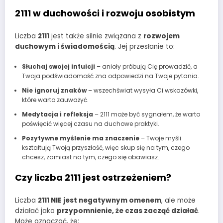
2111 w duchowości i rozwoju osobistym
Liczba
2111
jest także silnie związana z
rozwojem
duchowym i świadomością
. Jej przesłanie to:
Słuchaj swojej intuicji
– anioły próbują Cię prowadzić, a
Twoja podświadomość zna odpowiedzi na Twoje pytania.
Nie ignoruj znaków
– wszechświat wysyła Ci wskazówki,
które warto zauważyć.
Medytacja i refleksja
– 2111 może być sygnałem, że warto
poświęcić więcej czasu na duchowe praktyki.
Pozytywne myślenie ma znaczenie
– Twoje myśli
kształtują Twoją przyszłość, więc skup się na tym, czego
chcesz, zamiast na tym, czego się obawiasz.
Czy liczba 2111 jest ostrzeżeniem?
Liczba
2111 NIE jest negatywnym omenem
, ale może
działać jako
przypomnienie, że czas zacząć działać
.
Może oznaczać, że: