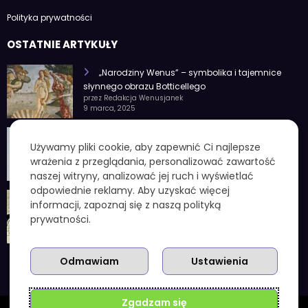
Polityka prywatności
OSTATNIE ARTYKUŁY
„Narodziny Wenus” – symbolika i tajemnice
słynnego obrazu Botticellego
przez Redakcja Wenusjanek
9 marca, 2025
1 czerwca znak zodiaku – Charakterystyka i
Używamy pliki cookie, aby zapewnić Ci najlepsze
cechy osobowości
wrażenia z przeglądania, personalizować zawartość
przez Redakcja Wenusjanek
4 lutego, 2025
naszej witryny, analizować jej ruch i wyświetlać
odpowiednie reklamy. Aby uzyskać więcej
1 kuna ile to zł – aktualny przelicznik, koniec
informacji, zapoznaj się z naszą polityką
chorwackiej waluty i praktyczne wskazówki
prywatności.
przez Redakcja Wenusjanek
3 grudnia, 2025
Odmawiam
Ustawienia
Zgadzam się