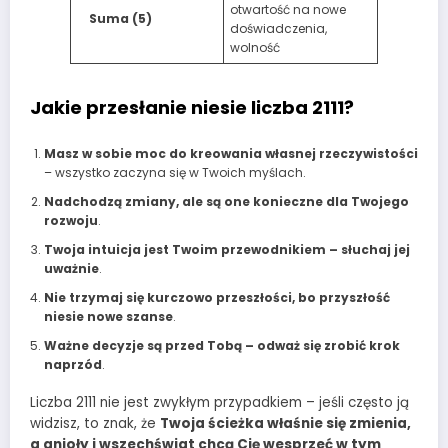
otwartość na nowe
Suma (5)
doświadczenia,
wolność
Jakie przesłanie niesie liczba 2111?
Masz w sobie moc do kreowania własnej rzeczywistości
– wszystko zaczyna się w Twoich myślach.
Nadchodzą zmiany, ale są one konieczne dla Twojego
rozwoju
.
Twoja intuicja jest Twoim przewodnikiem – słuchaj jej
uważnie
.
Nie trzymaj się kurczowo przeszłości, bo przyszłość
niesie nowe szanse
.
Ważne decyzje są przed Tobą – odważ się zrobić krok
naprzód
.
Liczba 2111 nie jest zwykłym przypadkiem – jeśli często ją
widzisz, to znak, że
Twoja ścieżka właśnie się zmienia,
a anioły i wszechświat chcą Cię wesprzeć w tym