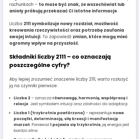
rachunkach –
to może być znak, że wszechświat lub
anioły próbują przekazać Ci istotne informacje
.
Liczba
2111 symbolizuje nowy rozdział, możliwość
kreowania rzeczywistości oraz potrzebę zaufania
swojej intuicji
. To zapowiedź
zmian, które mogą mieć
ogromny wpływ na przyszłość
.
Składniki liczby 2111 – co oznaczają
poszczególne cyfry?
Aby lepiej zrozumieć znaczenie liczby 2111, warto rozłożyć
ją na czynniki pierwsze:
Liczba 2
– oznacza
równowagę, harmonię, współpracę i
relacje
. Jest symbolem intuicji oraz zdolności do adaptacji.
Liczba 1 (trzykrotnie powtórzona)
– reprezentuje
nowe
początki, determinację, siłę kreacji i manifestację
marzeń
. Ponieważ
1 pojawia się trzykrotnie
, jej energia jest
bardzo silna.