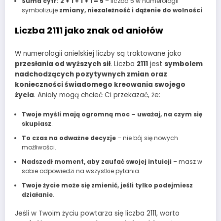
Suma cyfr: 2 + 1 + 1 + 1 = 5
– liczba 5 w numerologii
symbolizuje
zmiany, niezależność i dążenie do wolności
.
Liczba 2111 jako znak od aniołów
W numerologii anielskiej liczby są traktowane jako
przesłania od wyższych sił
. Liczba
2111
jest
symbolem
nadchodzących pozytywnych zmian oraz
konieczności świadomego kreowania swojego
życia
. Anioły mogą chcieć Ci przekazać, że:
Twoje myśli mają ogromną moc – uważaj, na czym się
skupiasz
.
To czas na odważne decyzje
– nie bój się nowych
możliwości.
Nadszedł moment, aby zaufać swojej intuicji
– masz w
sobie odpowiedzi na wszystkie pytania.
Twoje życie może się zmienić, jeśli tylko podejmiesz
działanie
.
Jeśli w Twoim życiu powtarza się liczba 2111, warto