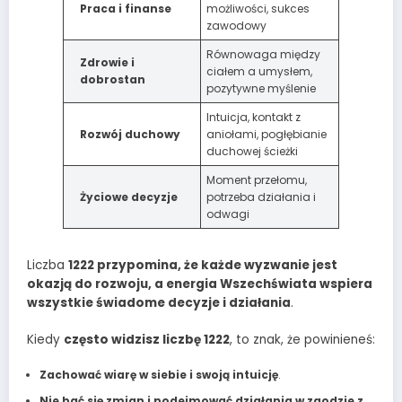
Praca i finanse
możliwości, sukces
zawodowy
Równowaga między
Zdrowie i
ciałem a umysłem,
dobrostan
pozytywne myślenie
Intuicja, kontakt z
Rozwój duchowy
aniołami, pogłębianie
duchowej ścieżki
Moment przełomu,
Życiowe decyzje
potrzeba działania i
odwagi
Liczba
1222 przypomina, że każde wyzwanie jest
okazją do rozwoju, a energia Wszechświata wspiera
wszystkie świadome decyzje i działania
.
Kiedy
często widzisz liczbę 1222
, to znak, że powinieneś:
Zachować wiarę w siebie i swoją intuicję
.
Nie bać się zmian i podejmować działania w zgodzie z