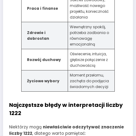
możliwość nowego
Praca i finanse
projektu, konieczność
działania
Wewnętrzny spokój,
Zdrowie i
potrzeba zadbania o
dobrostan
równowagę
emocjonalną
Oświecenie, intuicja,
Rozwój duchowy
głębsze połączenie z
duchowością
Moment przełomu,
Życiowe wybory
zachęta do podjęcia
świadomych decyzji
Najczęstsze błędy w interpretacji liczby
1222
Niektórzy mogą
niewłaściwie odczytywać znaczenie
liczby 1222
, dlatego warto pamiętać: