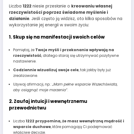
Liczba
1222
niesie przesłanie o
kreowaniu własnej
rzeczywistości poprzez świadome myślenie i
działanie
. Jeśli często ją widzisz, oto kilka sposobów na
wykorzystanie jej energii w swoim życiu:
1. Skup się na manifestacji swoich celów
Pamiętaj, że
Twoje myśli i przekonania wpływają na
rzeczywistość
, dlatego staraj się utrzymywać pozytywne
nastawienie.
Codziennie wizualizuj swoje cele
, tak jakby były już
zrealizowane.
Używaj afirmacji, np.:
„Mam pełne wsparcie Wszechświata,
aby osiągnąć moje marzenia”
.
2. Zaufaj intuicji i wewnętrznemu
przewodnictwu
Liczba
1222 przypomina, że masz wewnętrzną mądrość i
wsparcie duchowe
, które pomagają Ci podejmować
właściwe decyzje.