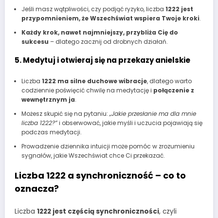
Jeśli masz wątpliwości, czy podjąć ryzyko, liczba
1222 jest
przypomnieniem, że Wszechświat wspiera Twoje kroki
.
Każdy krok, nawet najmniejszy, przybliża Cię do
sukcesu
– dlatego zacznij od drobnych działań.
5. Medytuj i otwieraj się na przekazy anielskie
Liczba
1222 ma silne duchowe wibracje
, dlatego warto
codziennie poświęcić chwilę na medytację i
połączenie z
wewnętrznym ja
.
Możesz skupić się na pytaniu:
„Jakie przesłanie ma dla mnie
liczba 1222?”
i obserwować, jakie myśli i uczucia pojawiają się
podczas medytacji.
Prowadzenie dziennika intuicji może pomóc w zrozumieniu
sygnałów, jakie Wszechświat chce Ci przekazać.
Liczba 1222 a synchroniczność – co to
oznacza?
Liczba
1222 jest częścią synchroniczności
, czyli