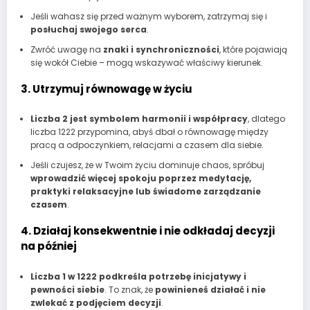
Jeśli wahasz się przed ważnym wyborem, zatrzymaj się i
posłuchaj swojego serca
.
Zwróć uwagę na
znaki i synchroniczności
, które pojawiają
się wokół Ciebie – mogą wskazywać właściwy kierunek.
3. Utrzymuj równowagę w życiu
Liczba 2 jest symbolem harmonii i współpracy
, dlatego
liczba 1222 przypomina, abyś dbał o równowagę między
pracą a odpoczynkiem, relacjami a czasem dla siebie.
Jeśli czujesz, że w Twoim życiu dominuje chaos, spróbuj
wprowadzić więcej spokoju poprzez medytację,
praktyki relaksacyjne lub świadome zarządzanie
czasem
.
4. Działaj konsekwentnie i nie odkładaj decyzji
na później
Liczba 1 w 1222 podkreśla potrzebę inicjatywy i
pewności siebie
. To znak, że
powinieneś działać i nie
zwlekać z podjęciem decyzji
.