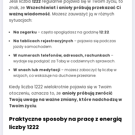
Jeśli liczba
1222
regularnie pojawia się w Twoim życiu, to
znak, że
Wszechświat i anioły próbują przekazać Ci
ważną wiadomość
. Możesz zauważyć ją w różnych
sytuacjach:
Na zegarku
– często spoglądasz na godzinę
12:22
.
Na tablicach rejestracyjnych
– pojawia się podczas
jazdy samochodem.
W numerach telefonów, adresach, rachunkach
–
wydaje się podążać za Tobą w codziennych sprawach.
W snach lub medytacji
– możesz zobaczyć tę liczbę w
wizjach, co wskazuje na duchowe przesłanie.
Kiedy liczba 1222 wielokrotnie pojawia się w Twoim
otoczeniu, oznacza to, że
anioły próbują zwrócić
Twoją uwagę na ważne zmiany, które nadchodzą w
Twoim życiu
.
Praktyczne sposoby na pracę z energią
liczby 1222