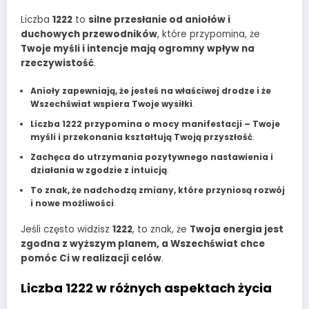
Liczba
1222
to
silne przesłanie od aniołów i
duchowych przewodników
, które przypomina, że
Twoje myśli i intencje mają ogromny wpływ na
rzeczywistość
.
Anioły zapewniają, że jesteś na właściwej drodze i że
Wszechświat wspiera Twoje wysiłki
.
Liczba 1222 przypomina o mocy manifestacji – Twoje
myśli i przekonania kształtują Twoją przyszłość
.
Zachęca do utrzymania pozytywnego nastawienia i
działania w zgodzie z intuicją
.
To znak, że nadchodzą zmiany, które przyniosą rozwój
i nowe możliwości
.
Jeśli często widzisz
1222
, to znak, że
Twoja energia jest
zgodna z wyższym planem, a Wszechświat chce
pomóc Ci w realizacji celów
.
Liczba 1222 w różnych aspektach życia