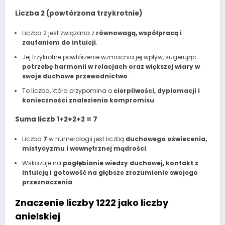
Liczba 2 (powtórzona trzykrotnie)
Liczba 2 jest związana z
równowagą, współpracą i
zaufaniem do intuicji
.
Jej trzykrotne powtórzenie wzmacnia jej wpływ, sugerując
potrzebę harmonii w relacjach oraz większej wiary w
swoje duchowe przewodnictwo
.
To liczba, która przypomina o
cierpliwości, dyplomacji i
konieczności znalezienia kompromisu
.
Suma liczb 1+2+2+2 = 7
Liczba
7
w numerologii jest liczbą
duchowego oświecenia,
mistycyzmu i wewnętrznej mądrości
.
Wskazuje na
pogłębianie wiedzy duchowej, kontakt z
intuicją i gotowość na głębsze zrozumienie swojego
przeznaczenia
.
Znaczenie liczby 1222 jako liczby
anielskiej