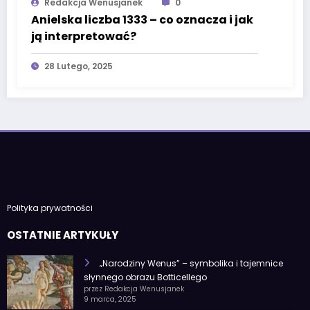
Redakcja Wenusjanek
0
Anielska liczba 1333 – co oznacza i jak
ją interpretować?
28 Lutego, 2025
Polityka prywatności
OSTATNIE ARTYKUŁY
„Narodziny Wenus” – symbolika i tajemnice
słynnego obrazu Botticellego
przez Redakcja Wenusjanek
9 marca, 2025