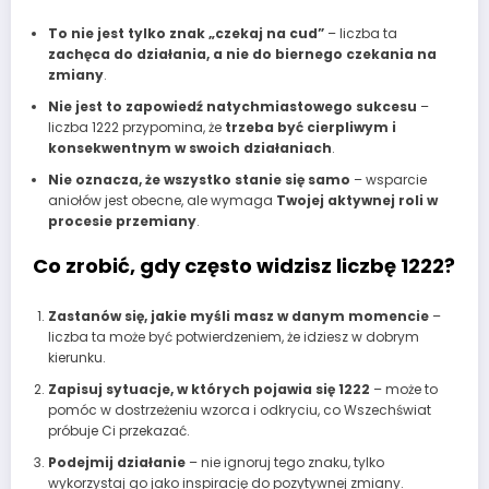
To nie jest tylko znak „czekaj na cud”
– liczba ta
zachęca do działania, a nie do biernego czekania na
zmiany
.
Nie jest to zapowiedź natychmiastowego sukcesu
–
liczba 1222 przypomina, że
trzeba być cierpliwym i
konsekwentnym w swoich działaniach
.
Nie oznacza, że wszystko stanie się samo
– wsparcie
aniołów jest obecne, ale wymaga
Twojej aktywnej roli w
procesie przemiany
.
Co zrobić, gdy często widzisz liczbę 1222?
Zastanów się, jakie myśli masz w danym momencie
–
liczba ta może być potwierdzeniem, że idziesz w dobrym
kierunku.
Zapisuj sytuacje, w których pojawia się 1222
– może to
pomóc w dostrzeżeniu wzorca i odkryciu, co Wszechświat
próbuje Ci przekazać.
Podejmij działanie
– nie ignoruj tego znaku, tylko
wykorzystaj go jako inspirację do pozytywnej zmiany.