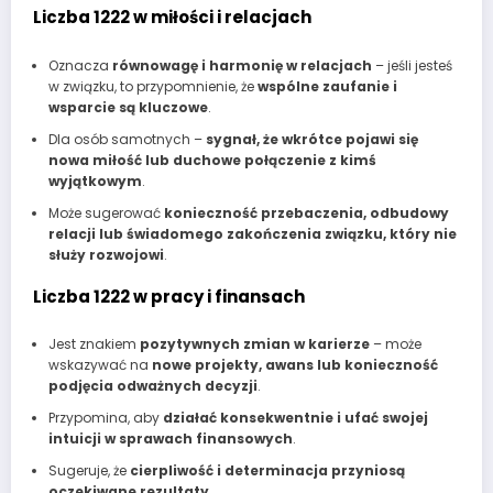
Liczba 1222 w miłości i relacjach
Oznacza
równowagę i harmonię w relacjach
– jeśli jesteś
w związku, to przypomnienie, że
wspólne zaufanie i
wsparcie są kluczowe
.
Dla osób samotnych –
sygnał, że wkrótce pojawi się
nowa miłość lub duchowe połączenie z kimś
wyjątkowym
.
Może sugerować
konieczność przebaczenia, odbudowy
relacji lub świadomego zakończenia związku, który nie
służy rozwojowi
.
Liczba 1222 w pracy i finansach
Jest znakiem
pozytywnych zmian w karierze
– może
wskazywać na
nowe projekty, awans lub konieczność
podjęcia odważnych decyzji
.
Przypomina, aby
działać konsekwentnie i ufać swojej
intuicji w sprawach finansowych
.
Sugeruje, że
cierpliwość i determinacja przyniosą
oczekiwane rezultaty
.