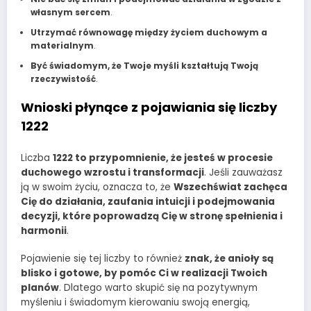
własnym sercem
.
Utrzymać równowagę między życiem duchowym a
materialnym
.
Być świadomym, że Twoje myśli kształtują Twoją
rzeczywistość
.
Wnioski płynące z pojawiania się liczby
1222
Liczba
1222 to przypomnienie, że jesteś w procesie
duchowego wzrostu i transformacji
. Jeśli zauważasz
ją w swoim życiu, oznacza to, że
Wszechświat zachęca
Cię do działania, zaufania intuicji i podejmowania
decyzji, które poprowadzą Cię w stronę spełnienia i
harmonii
.
Pojawienie się tej liczby to również
znak, że anioły są
blisko i gotowe, by pomóc Ci w realizacji Twoich
planów
. Dlatego warto skupić się na pozytywnym
myśleniu i świadomym kierowaniu swoją energią,