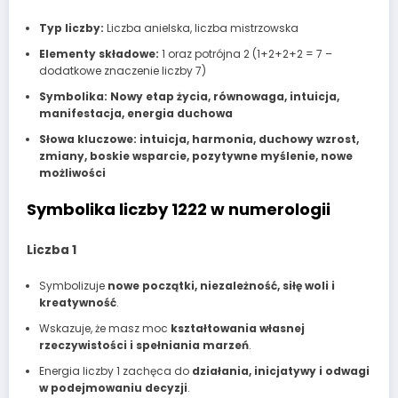
Typ liczby:
Liczba anielska, liczba mistrzowska
Elementy składowe:
1 oraz potrójna 2 (1+2+2+2 = 7 –
dodatkowe znaczenie liczby 7)
Symbolika:
Nowy etap życia, równowaga, intuicja,
manifestacja, energia duchowa
Słowa kluczowe:
intuicja, harmonia, duchowy wzrost,
zmiany, boskie wsparcie, pozytywne myślenie, nowe
możliwości
Symbolika liczby 1222 w numerologii
Liczba 1
Symbolizuje
nowe początki, niezależność, siłę woli i
kreatywność
.
Wskazuje, że masz moc
kształtowania własnej
rzeczywistości i spełniania marzeń
.
Energia liczby 1 zachęca do
działania, inicjatywy i odwagi
w podejmowaniu decyzji
.